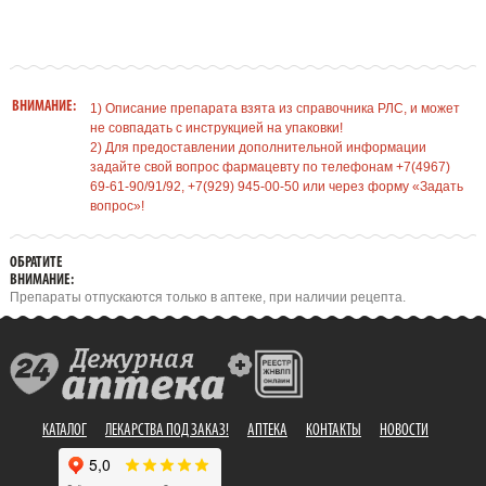
ВНИМАНИЕ:
1) Описание препарата взята из справочника РЛС, и может
не совпадать с инструкцией на упаковки!
2) Для предоставлении дополнительной информации
задайте свой вопрос фармацевту по телефонам +7(4967)
69-61-90/91/92, +7(929) 945-00-50 или через форму «Задать
вопрос»!
ОБРАТИТЕ
ВНИМАНИЕ:
Препараты отпускаются только в аптеке, при наличии рецепта.
КАТАЛОГ
ЛЕКАРСТВА ПОД ЗАКАЗ!
АПТЕКА
КОНТАКТЫ
НОВОСТИ