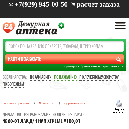
+7(929) 945-00-50
расчет заказа
проверить бракованные серии лекарств
ВСЕ ЛЕКАРСТВА:
ПО АЛФАВИТУ
ПО НАЗВАНИЮ
ПО ЛЕЧЕБНОМУ СВОЙСТВУ
ПО БОЛЕЗНЯМ
Главная страница
Лекарства
Дерматология
Дерматология-ранозаживляющие препараты
ДЕРМАТОЛОГИЯ-РАНОЗАЖИВЛЯЮЩИЕ ПРЕПАРАТЫ
4860-01 Лак д/н HAN Xtreme #100,01
4860-01 ЛАК Д/Н HAN XTREME #100,01