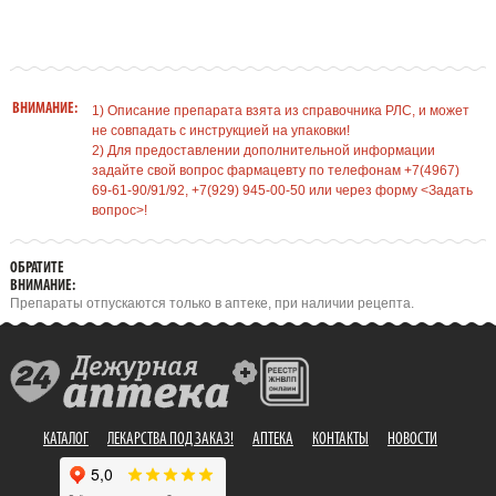
ВНИМАНИЕ:
1) Описание препарата взята из справочника РЛС, и может
не совпадать с инструкцией на упаковки!
2) Для предоставлении дополнительной информации
задайте свой вопрос фармацевту по телефонам +7(4967)
69-61-90/91/92, +7(929) 945-00-50 или через форму <Задать
вопрос>!
ОБРАТИТЕ
ВНИМАНИЕ:
Препараты отпускаются только в аптеке, при наличии рецепта.
КАТАЛОГ
ЛЕКАРСТВА ПОД ЗАКАЗ!
АПТЕКА
КОНТАКТЫ
НОВОСТИ