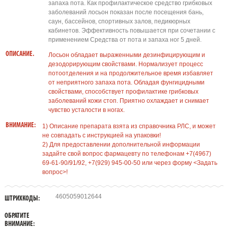
запаха пота. Как профилактическое средство грибковых
заболеваний лосьон показан после посещения бань,
саун, бассейнов, спортивных залов, педикюрных
кабинетов. Эффективность повышается при сочетании с
применением Средства от пота и запаха ног 5 дней.
ОПИСАНИЕ.
Лосьон обладает выраженными дезинфицирующим и
дезодорирующим свойствами. Нормализует процесс
потоотделения и на продолжительное время избавляет
от неприятного запаха пота. Обладая фунгицидными
свойствами, способствует профилактике грибковых
заболеваний кожи стоп. Приятно охлаждает и снимает
чувство усталости в ногах.
ВНИМАНИЕ:
1) Описание препарата взята из справочника РЛС, и может
не совпадать с инструкцией на упаковки!
2) Для предоставлении дополнительной информации
задайте свой вопрос фармацевту по телефонам +7(4967)
69-61-90/91/92, +7(929) 945-00-50 или через форму <Задать
вопрос>!
4605059012644
ШТРИХКОДЫ:
ОБРАТИТЕ
ВНИМАНИЕ: