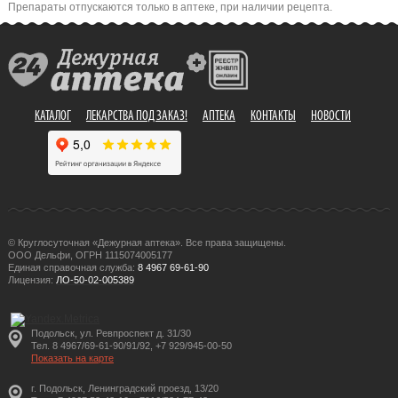
Препараты отпускаются только в аптеке, при наличии рецепта.
КАТАЛОГ
ЛЕКАРСТВА ПОД ЗАКАЗ!
АПТЕКА
КОНТАКТЫ
НОВОСТИ
© Круглосуточная «Дежурная аптека». Все права защищены.
ООО Дельфи, ОГРН 1115074005177
Единая справочная служба:
8 4967 69-61-90
Лицензия:
ЛО-50-02-005389
Подольск, ул. Ревпроспект д. 31/30
Тел. 8 4967/69-61-90/91/92, +7 929/945-00-50
Показать на карте
г. Подольск, Ленинградский проезд, 13/20