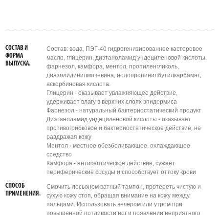
СОСТАВ И
Состав: вода, ПЭГ-40 гидрогенизированное касторовое
ФОРМА
масло, глицерин, диэтаноламид ундециленовой кислоты,
ВЫПУСКА.
фарнезол, камфора, ментол, пропиленгликоль,
диазолидинилмочевина, иодопропинилбутилкарбамат,
аскорбиновая кислота.
Глицерин - оказывает увлажняющее действие,
удерживает влагу в верхних слоях эпидермиса
Фарнезол - натуральный бактериостатический продукт
Диэтаноламид ундециленовой кислоты - оказывает
противогрибковое и бактериостатическое действие, не
раздражая кожу
Ментол - местное обезболивающее, охлаждающее
средство
Камфора - антисептическое действие, сужает
периферические сосуды и способствует оттоку крови
СПОСОБ
Смочить лосьоном ватный тампон, протереть чистую и
ПРИМЕНЕНИЯ.
сухую кожу стоп, обращая внимание на кожу между
пальцами. Использовать вечером или утром при
повышенной потливости ног и появлении неприятного