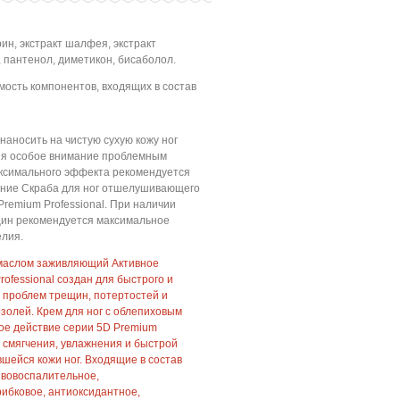
ин, экстракт шалфея, экстракт
 пантенол, диметикон, бисаболол.
ость компонентов, входящих в состав
наносить на чистую сухую кожу ног
яя особое внимание проблемным
аксимального эффекта рекомендуется
ание Скраба для ног отшелушивающего
Premium Professional. При наличии
щин рекомендуется максимальное
елия.
 маслом заживляющий Активное
ofessional создан для быстрого и
проблем трещин, потертостей и
золей. Крем для ног с облепиховым
е действие серии 5D Premium
я смягчения, увлажнения и быстрой
вшейся кожи ног. Входящие в состав
вовоспалительное,
ибковое, антиоксидантное,