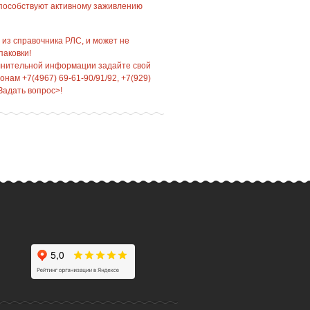
способствуют активному заживлению
 из справочника РЛС, и может не
паковки!
лнительной информации задайте свой
нам +7(4967) 69-61-90/91/92, +7(929)
Задать вопрос>!