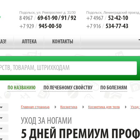
Подольск, ул. Ревпроспект д. 31/30
Подольск, Ленинградский проезд,
69-61-90 / 91 / 92
52-42-10
8 4967
/
+7 4967
/
945-00-50
534-77-43
+7 929
/
+7 916
/
АЗ!
АПТЕКА
КОНТАКТЫ
ПО НАЗВАНИЮ
ПО ЛЕЧЕБНОМУ СВОЙСТВУ
ПО БОЛЕЗНЯМ
Главная страница
Косметика
Косметика для тела
Уход 
5 ДНЕЙ ПРЕМИУМ ПРОФЕС. КРЕМ Д/НОГ МАСЛО ОБЛЕП. АКТИВН.ДЕЙ
УХОД ЗА НОГАМИ
5 ДНЕЙ ПРЕМИУМ ПРОФЕ