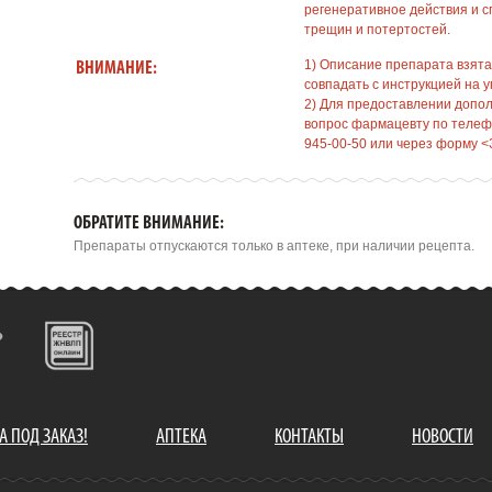
регенеративное действия и 
трещин и потертостей.
1) Описание препарата взята
ВНИМАНИЕ:
совпадать с инструкцией на у
2) Для предоставлении допо
вопрос фармацевту по телефо
945-00-50 или через форму <
ОБРАТИТЕ ВНИМАНИЕ:
Препараты отпускаются только в аптеке, при наличии рецепта.
А ПОД ЗАКАЗ!
АПТЕКА
КОНТАКТЫ
НОВОСТИ