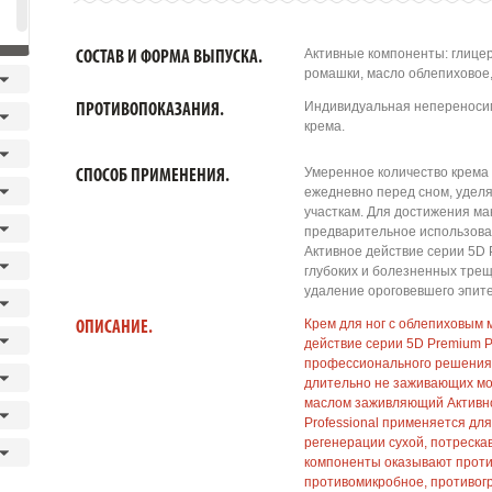
Активные компоненты: глицер
СОСТАВ И ФОРМА ВЫПУСКА.
ромашки, масло облепиховое,
Индивидуальная непереносим
ПРОТИВОПОКАЗАНИЯ.
крема.
Умеренное количество крема 
СПОСОБ ПРИМЕНЕНИЯ.
ежедневно перед сном, удел
участкам. Для достижения м
предварительное использов
Активное действие серии 5D 
глубоких и болезненных тре
удаление ороговевшего эпит
Крем для ног с облепиховым
ОПИСАНИЕ.
действие серии 5D Premium Pr
профессионального решения 
длительно не заживающих мо
маслом заживляющий Активно
Professional применяется дл
регенерации сухой, потреска
компоненты оказывают проти
противомикробное, противогр