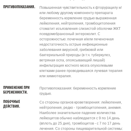
ПРОТИВОПОКАЗАНИЯ.
Повышенная чувствительность к фторурацилу и/
или любому другому компоненту препарата
беременность кормление грудью выраженная
лейкопения, нейтропения, тромбоцитопения
стоматит изъязвления слизистой оболочки ЖКТ
псевдомебранозный энтероколит. С
осторожностью: почечная и/или печеночная
недостаточность острые инфекционные
заболевания вирусной, грибковой или
бактериальной природы (в т.ч. туберкулез,
ветряная оспа, опоясывающий лишай)
инфильтрация костного мозга опухолевыми
клетками ранее проводившаяся лучевая терапия
или химиотерапия.
ПРИМЕНЕНИЕ ПРИ
Противопоказания: беременность кормление
БЕРЕМЕННОСТИ.
грудью.
ПОБОЧНЫЕ
Со стороны органов кроветворения: лейкопения,
ДЕЙСТВИЯ.
нейтропения, редко - тромбоцитопения, анемия.
Наиболее значительное падение количества
лейкоцитов обычно наблюдается с 9 по 14 день
(вплоть до 25 дня), тромбоцитов - с 7 по 17 день
лечения. Со стороны пищеварительной системы: