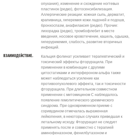
опухания), изменение и схождение ногтевых
пластинок (редко), фотосенсибилизация.
Аллергические реакции: кожная сыпь, дерматит,
крапивница, гиперемия кожи ладоней и подошв,
бронхоспазм, анафилаксия (редко). Прочие:
лихорадка (редко), тромбофлебит в месте
введения, носовое кровотечение, кашель, одышка,
гиперурикемия, слабость, развитие вторичных
инфекций.
ВЗАИМОДЕЙСТВИЕ.
Кальция фолинат усиливает терапевтический и
токсический эффекты фторурацила. При
применении в комбинации с другими
цитостатиками и интерфероном-альфа также
может наблюдаться усиление как
противоопухолевого эффекта, так и токсичности
фторурацила. При длительном совместном
применении с митомицином С наблюдалось
появление гемолитического уремического
синдрома. При одновременном приеме с
соривудином отмечалась выраженная
лейкопения, в некоторых случаях приведшая к
летальному исходу. Фторурацил не следует
применять после и совместно с терапией
аминофеназоном, фенилбутазоном и