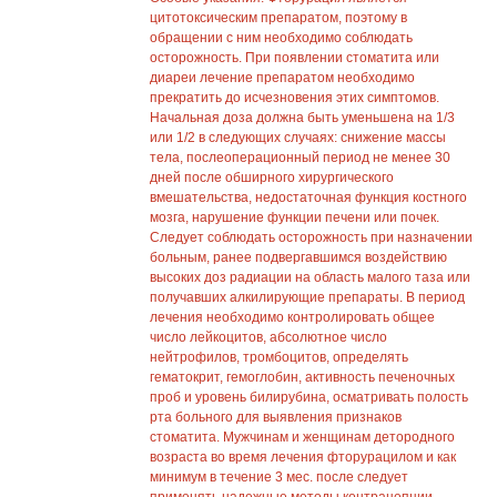
цитотоксическим препаратом, поэтому в
обращении с ним необходимо соблюдать
осторожность. При появлении стоматита или
диареи лечение препаратом необходимо
прекратить до исчезновения этих симптомов.
Начальная доза должна быть уменьшена на 1/3
или 1/2 в следующих случаях: снижение массы
тела, послеоперационный период не менее 30
дней после обширного хирургического
вмешательства, недостаточная функция костного
мозга, нарушение функции печени или почек.
Следует соблюдать осторожность при назначении
больным, ранее подвергавшимся воздействию
высоких доз радиации на область малого таза или
получавших алкилирующие препараты. В период
лечения необходимо контролировать общее
число лейкоцитов, абсолютное число
нейтрофилов, тромбоцитов, определять
гематокрит, гемоглобин, активность печеночных
проб и уровень билирубина, осматривать полость
рта больного для выявления признаков
стоматита. Мужчинам и женщинам детородного
возраста во время лечения фторурацилом и как
минимум в течение 3 мес. после следует