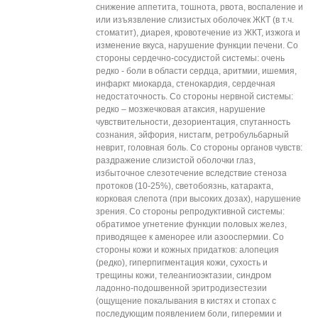
снижение аппетита, тошнота, рвота, воспаление и
или изъязвление слизистых оболочек ЖКТ (в т.ч.
стоматит), диарея, кровотечение из ЖКТ, изжога и
изменение вкуса, нарушение функции печени. Со
стороны сердечно-сосудистой системы: очень
редко - боли в области сердца, аритмии, ишемия,
инфаркт миокарда, стенокардия, сердечная
недостаточность. Со стороны нервной системы:
редко – мозжечковая атаксия, нарушение
чувствительности, дезориентация, спутанность
сознания, эйфория, нистагм, ретробульбарный
неврит, головная боль. Со стороны органов чувств:
раздражение слизистой оболочки глаз,
избыточное слезотечение вследствие стеноза
протоков (10-25%), светобоязнь, катаракта,
корковая слепота (при высоких дозах), нарушение
зрения. Со стороны репродуктивной системы:
обратимое угнетение функции половых желез,
приводящее к аменорее или азооспермии. Со
стороны кожи и кожных придатков: алопеция
(редко), гиперпигментация кожи, сухость и
трещины кожи, телеангиоэктазии, синдром
ладонно-подошвенной эритродизестезии
(ощущение покалывания в кистях и стопах с
последующим появлением боли, гиперемии и