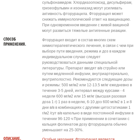
сульфонамидом. Хлордиазопоксид, дисульфирам,
гризеофульвин и изониазид могут усиливать
активность фторурацила. Фторурацил может
снижать иммунологический ответ на вакцинацию.
При одновременном введении с живой вакциной
могут развиться тяжелые антигенные реакции.
СПОСОБ
Фторурацил входит в состав многих схем
ПРИМЕНЕНИЯ.
химиотерапевтического лечения, в связи с чем при
выборе пути введения, режима и доз в каждом
индивидуальном случае следует
руководствоваться данными специальной
литературы. Препарат вводят в/в струйно или
путем медленной инфузии, внутриартериально,
внутриполостно. Рекомендуются следующие дозы
и режимы: 500 мг/м2 или 12-13.5 мг/кг ежедневно в
течение 3-5 дней, интервал между курсами - 4
недели 600 мг/м2 или 15 мг/кг (высшая разовая
доза 1 г) 1 раз в неделю, 6-10 доз 600 мг/м2 в 1 и 8
дни в/в в комбинациях с другими цитостатиками 1
г/м2 /сут в/в капельно в виде постоянной инфузии в
течении 96-120 ч При применении в сочетании с
кальция фолинатом дозу фторурацила обычно
уменьшают на 25-30%.
ОПИСАНИЕ.
Особые указания: Фторурацил является