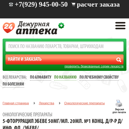
+7(929) 945-00-50
расчет заказа
проверить бракованные серии лекарств
ВСЕ ЛЕКАРСТВА:
ПО АЛФАВИТУ
ПО НАЗВАНИЮ
ПО ЛЕЧЕБНОМУ СВОЙСТВУ
ПО БОЛЕЗНЯМ
Главная страница
Лекарства
Онкологические препараты
5-ФТОРУРАЦИЛ ЭБЕВЕ 50МГ/МЛ. 20МЛ. №1 КОНЦ. Д/Р-Р Д/ИНФ.
ОНКОЛОГИЧЕСКИЕ ПРЕПАРАТЫ
ФЛ. /ЭБЕВЕ/
5-ФТОРУРАЦИЛ ЭБЕВЕ 50МГ/МЛ. 20МЛ. №1 КОНЦ. Д/Р-Р Д/
ИНФ. ФЛ. /ЭБЕВЕ/