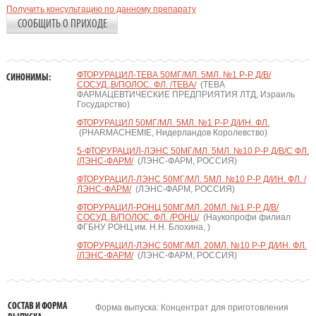
Получить консультацию по данному препарату
СООБЩИТЬ О ПРИХОДЕ
ФТОРУРАЦИЛ-ТЕВА 50МГ/МЛ. 5МЛ. №1 Р-Р Д/В/
СИНОНИМЫ:
СОСУД.,В/ПОЛОС. ФЛ. /ТЕВА/
(ТЕВА
ФАРМАЦЕВТИЧЕСКИЕ ПРЕДПРИЯТИЯ ЛТД, Израиль
Государство)
ФТОРУРАЦИЛ 50МГ/МЛ. 5МЛ. №1 Р-Р Д/ИН. ФЛ.
(PHARMACHEMIE, Нидерландов Королевство)
5-ФТОРУРАЦИЛ-ЛЭНС 50МГ/МЛ. 5МЛ. №10 Р-Р Д/В/С ФЛ.
/ЛЭНС-ФАРМ/
(ЛЭНС-ФАРМ, РОССИЯ)
ФТОРУРАЦИЛ-ЛЭНС 50МГ/МЛ. 5МЛ. №10 Р-Р Д/ИН. ФЛ. /
ЛЭНС-ФАРМ/
(ЛЭНС-ФАРМ, РОССИЯ)
ФТОРУРАЦИЛ-РОНЦ 50МГ/МЛ. 20МЛ. №1 Р-Р Д/В/
СОСУД.,В/ПОЛОС. ФЛ. /РОНЦ/
(Наукопрофи филиал
ФГБНУ РОНЦ им. Н.Н. Блохина, )
ФТОРУРАЦИЛ-ЛЭНС 50МГ/МЛ. 20МЛ. №10 Р-Р Д/ИН. ФЛ.
/ЛЭНС-ФАРМ/
(ЛЭНС-ФАРМ, РОССИЯ)
СОСТАВ И ФОРМА
Форма выпуска: Концентрат для приготовления