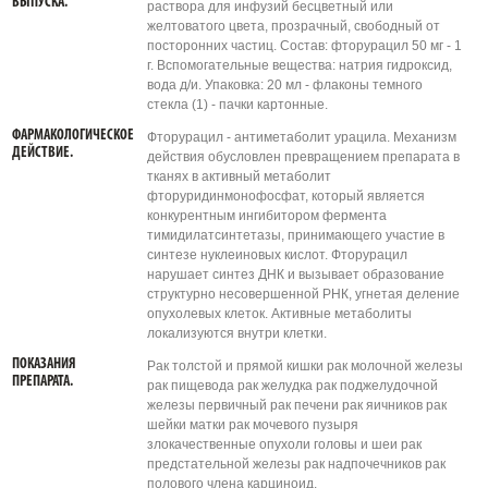
ВЫПУСКА.
раствора для инфузий бесцветный или
желтоватого цвета, прозрачный, свободный от
посторонних частиц. Состав: фторурацил 50 мг - 1
г. Вспомогательные вещества: натрия гидроксид,
вода д/и. Упаковка: 20 мл - флаконы темного
стекла (1) - пачки картонные.
ФАРМАКОЛОГИЧЕСКОЕ
Фторурацил - антиметаболит урацила. Механизм
ДЕЙСТВИЕ.
действия обусловлен превращением препарата в
тканях в активный метаболит
фторуридинмонофосфат, который является
конкурентным ингибитором фермента
тимидилатсинтетазы, принимающего участие в
синтезе нуклеиновых кислот. Фторурацил
нарушает синтез ДНК и вызывает образование
структурно несовершенной РНК, угнетая деление
опухолевых клеток. Активные метаболиты
локализуются внутри клетки.
ПОКАЗАНИЯ
Рак толстой и прямой кишки рак молочной железы
ПРЕПАРАТА.
рак пищевода рак желудка рак поджелудочной
железы первичный рак печени рак яичников рак
шейки матки рак мочевого пузыря
злокачественные опухоли головы и шеи рак
предстательной железы рак надпочечников рак
полового члена карциноид.