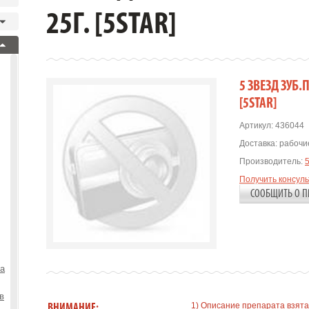
25Г. [5STAR]
5 ЗВЕЗД ЗУБ.
[5STAR]
Артикул:
436044
Доставка:
рабочие
Производитель:
Получить консул
СООБЩИТЬ О П
та
в
1) Описание препарата взята
ВНИМАНИЕ: