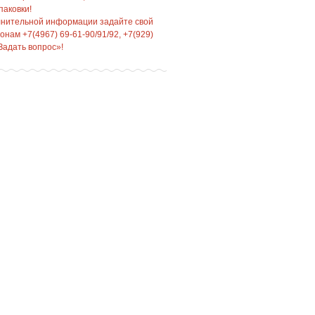
паковки!
лнительной информации задайте свой
нам +7(4967) 69-61-90/91/92, +7(929)
Задать вопрос»!