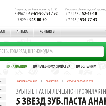
Подольск, ул. Ревпроспект д. 31/30
Подольск, Ленинградский проезд,
69-61-90 / 91 / 92
52-42-10
8 4967
/
+7 4967
/
945-00-50
534-77-43
+7 929
/
+7 916
/
АЗ!
АПТЕКА
КОНТАКТЫ
ПО НАЗВАНИЮ
ПО ЛЕЧЕБНОМУ СВОЙСТВУ
ПО БОЛЕЗНЯМ
Главная страница
Косметика
Уход за полостью рта
Зубные пасты лечебно-профилактические
5 ЗВЕЗД ЗУБ.ПАСТА 
ЗУБНЫЕ ПАСТЫ ЛЕЧЕБНО-ПРОФИЛАКТИ
5 ЗВЕЗД ЗУБ.ПАСТА АНА