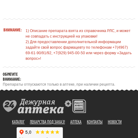
ВНИМАНИЕ:
1) Описание препарата взята из справочника РЛС, и может
не совпадать с инструкцией на упаковки!
2) Для предоставлении дополнительной информации
задайте свой вопрос фармацевту по телефонам +7(4967)
69-61-90/91/92, +7(929) 945-00-50 или через форму «Задать
вопрос»!
ОБРАТИТЕ
ВНИМАНИЕ:
Препараты отпускаются только в аптеке, при наличии рецепта.
КАТАЛОГ
ЛЕКАРСТВА ПОД ЗАКАЗ!
АПТЕКА
КОНТАКТЫ
НОВОСТИ