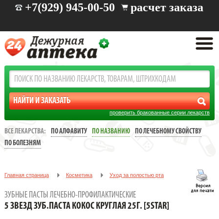
+7(929) 945-00-50
расчет заказа
проверить бракованные серии лекарств
ВСЕ ЛЕКАРСТВА:
ПО АЛФАВИТУ
ПО НАЗВАНИЮ
ПО ЛЕЧЕБНОМУ СВОЙСТВУ
ПО БОЛЕЗНЯМ
Главная страница
Косметика
Уход за полостью рта
Зубные пасты лечебно-профилактические
ЗУБНЫЕ ПАСТЫ ЛЕЧЕБНО-ПРОФИЛАКТИЧЕСКИЕ
5 ЗВЕЗД ЗУБ.ПАСТА КОКОС КРУГЛАЯ 25Г. [5STAR]
5 ЗВЕЗД ЗУБ.ПАСТА КОКОС КРУГЛАЯ 25Г. [5STAR]