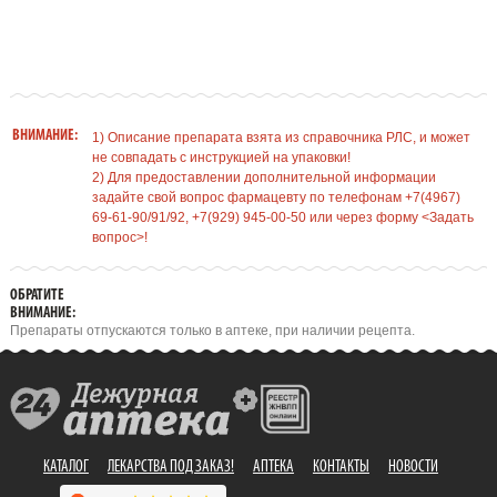
ВНИМАНИЕ:
1) Описание препарата взята из справочника РЛС, и может
не совпадать с инструкцией на упаковки!
2) Для предоставлении дополнительной информации
задайте свой вопрос фармацевту по телефонам +7(4967)
69-61-90/91/92, +7(929) 945-00-50 или через форму <Задать
вопрос>!
ОБРАТИТЕ
ВНИМАНИЕ:
Препараты отпускаются только в аптеке, при наличии рецепта.
КАТАЛОГ
ЛЕКАРСТВА ПОД ЗАКАЗ!
АПТЕКА
КОНТАКТЫ
НОВОСТИ