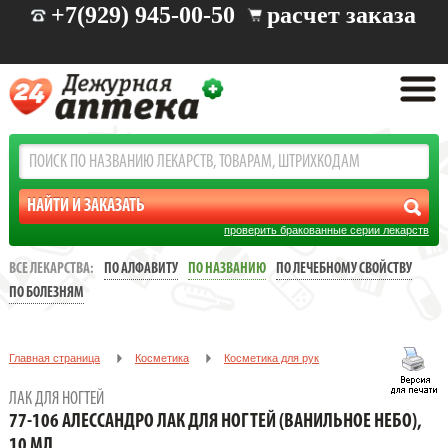
+7(929) 945-00-50
расчет заказа
проверить бракованные серии лекарств
ВСЕ ЛЕКАРСТВА:
ПО АЛФАВИТУ
ПО НАЗВАНИЮ
ПО ЛЕЧЕБНОМУ СВОЙСТВУ
ПО БОЛЕЗНЯМ
Главная страница
Косметика
Косметика для рук
Лак для ногтей
ЛАК ДЛЯ НОГТЕЙ
77-106 Алессандро Лак для ногтей (Ванильное небо), 10 мл
77-106 АЛЕССАНДРО ЛАК ДЛЯ НОГТЕЙ (ВАНИЛЬНОЕ НЕБО),
10 МЛ