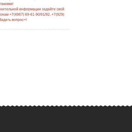
паковки!
лнительной информации задайте свой
нам +7(4967) 69-61-90/91/92, +7(929)
Задать вопрос>!