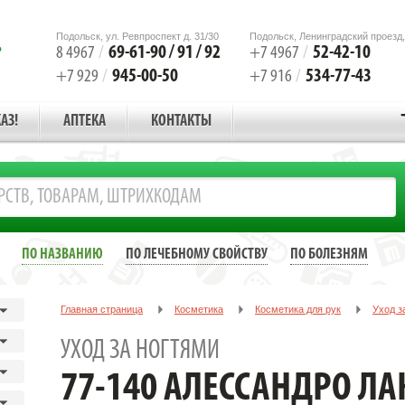
Подольск, ул. Ревпроспект д. 31/30
Подольск, Ленинградский проезд,
69-61-90 / 91 / 92
52-42-10
8 4967
/
+7 4967
/
945-00-50
534-77-43
+7 929
/
+7 916
/
АЗ!
АПТЕКА
КОНТАКТЫ
ПО НАЗВАНИЮ
ПО ЛЕЧЕБНОМУ СВОЙСТВУ
ПО БОЛЕЗНЯМ
Главная страница
Косметика
Косметика для рук
Уход з
77-140 Aлессандро Лак для ногтей (Дамасская роза), 10 мл
УХОД ЗА НОГТЯМИ
77-140 AЛЕССАНДРО ЛА