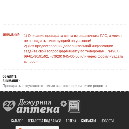
ВНИМАНИЕ:
1) Описание препарата взята из справочника РЛС, и может
не совпадать с инструкцией на упаковки!
2) Для предоставлении дополнительной информации
задайте свой вопрос фармацевту по телефонам +7(4967)
69-61-90/91/92, +7(929) 945-00-50 или через форму <Задать
вопрос>!
ОБРАТИТЕ
ВНИМАНИЕ:
Препараты отпускаются только в аптеке, при наличии рецепта.
КАТАЛОГ
ЛЕКАРСТВА ПОД ЗАКАЗ!
АПТЕКА
КОНТАКТЫ
НОВОСТИ