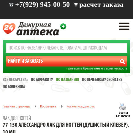
+7(929) 945-00-50
расчет заказа
проверить бракованные серии лекарств
ВСЕ ЛЕКАРСТВА:
ПО АЛФАВИТУ
ПО НАЗВАНИЮ
ПО ЛЕЧЕБНОМУ СВОЙСТВУ
ПО БОЛЕЗНЯМ
Главная страница
Косметика
Косметика для рук
Лак для ногтей
ЛАК ДЛЯ НОГТЕЙ
77-150 Алессандро Лак для ногтей (Душистый клевер), 10 мл
77-150 АЛЕССАНДРО ЛАК ДЛЯ НОГТЕЙ (ДУШИСТЫЙ КЛЕВЕР),
10 МЛ