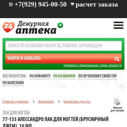
+7(929) 945-00-50
расчет заказа
проверить бракованные серии лекарств
ВСЕ ЛЕКАРСТВА:
ПО АЛФАВИТУ
ПО НАЗВАНИЮ
ПО ЛЕЧЕБНОМУ СВОЙСТВУ
ПО БОЛЕЗНЯМ
Главная страница
Косметика
Косметика для рук
Лак для ногтей
ЛАК ДЛЯ НОГТЕЙ
77-153 Алессандро Лак для ногтей (Брусничный джем), 10 мл
77-153 АЛЕССАНДРО ЛАК ДЛЯ НОГТЕЙ (БРУСНИЧНЫЙ
ДЖЕМ), 10 МЛ