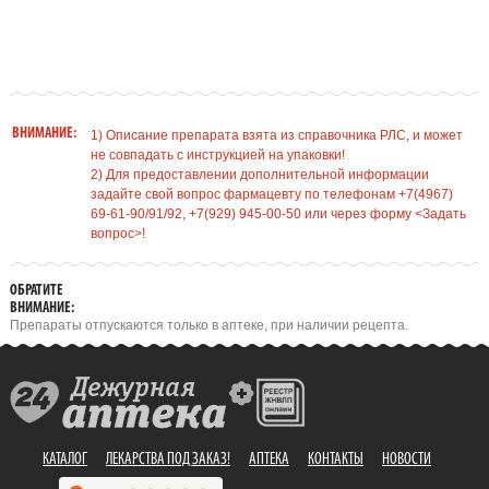
ВНИМАНИЕ:
1) Описание препарата взята из справочника РЛС, и может
не совпадать с инструкцией на упаковки!
2) Для предоставлении дополнительной информации
задайте свой вопрос фармацевту по телефонам +7(4967)
69-61-90/91/92, +7(929) 945-00-50 или через форму <Задать
вопрос>!
ОБРАТИТЕ
ВНИМАНИЕ:
Препараты отпускаются только в аптеке, при наличии рецепта.
КАТАЛОГ
ЛЕКАРСТВА ПОД ЗАКАЗ!
АПТЕКА
КОНТАКТЫ
НОВОСТИ