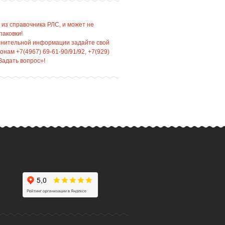
 из справочника РЛС, и может не
паковки!
лнительной информации задайте свой
нам +7(4967) 69-61-90/91/92, +7(929)
Задать вопрос»!