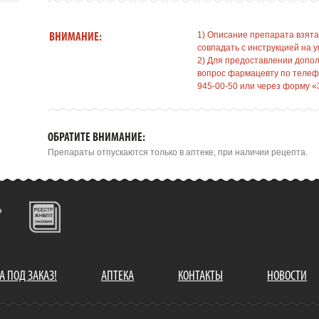
1) Описание препарата взята
ВНИМАНИЕ:
совпадать с инструкцией на у
2) Для предоставлении допо
вопрос фармацевту по телефо
945-00-50 или через форму «
ОБРАТИТЕ ВНИМАНИЕ:
Препараты отпускаются только в аптеке, при наличии рецепта.
А ПОД ЗАКАЗ!
АПТЕКА
КОНТАКТЫ
НОВОСТИ