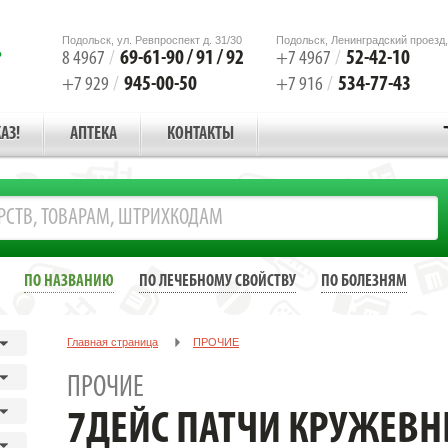
Подольск, ул. Ревпроспект д. 31/30
Подольск, Ленинградский проезд,
69-61-90 / 91 / 92
52-42-10
8 4967
/
+7 4967
/
945-00-50
534-77-43
+7 929
/
+7 916
/
АЗ!
АПТЕКА
КОНТАКТЫ
ПО НАЗВАНИЮ
ПО ЛЕЧЕБНОМУ СВОЙСТВУ
ПО БОЛЕЗНЯМ
Главная страница
ПРОЧИЕ
7ДЕЙС ПАТЧИ КРУЖЕВНЫЕ ГИДРОГЕЛЕВЫЕ ДЛЯ ГЛАЗ С ЭКСТР.КО
ПРОЧИЕ
7ДЕЙС ПАТЧИ КРУЖЕВ