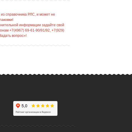
 из справочника РЛС, и может не
паковки!
лнительной информации задайте свой
нам +7(4967) 69-61-90/91/92, +7(929)
Задать вопрос»!