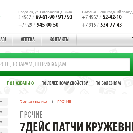
Подольск, ул. Ревпроспект д. 31/30
Подольск, Ленинградский проезд,
69-61-90 / 91 / 92
52-42-10
8 4967
/
+7 4967
/
945-00-50
534-77-43
+7 929
/
+7 916
/
АЗ!
АПТЕКА
КОНТАКТЫ
ПО НАЗВАНИЮ
ПО ЛЕЧЕБНОМУ СВОЙСТВУ
ПО БОЛЕЗНЯМ
Главная страница
ПРОЧИЕ
7ДЕЙС ПАТЧИ КРУЖЕВНЫЕ ГИДРОГЕЛЕВЫЕ ДЛЯ ГЛАЗ С КОЛЛАГЕ
ПРОЧИЕ
7ДЕЙС ПАТЧИ КРУЖЕВ