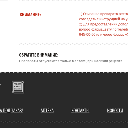
1) Описание препарата взята
ВНИМАНИЕ:
совпадать с инструкцией на у
2) Для предоставлении допо
вопрос фармацевту по телефо
945-00-50 или через форму «
ОБРАТИТЕ ВНИМАНИЕ:
Препараты отпускаются только в аптеке, при наличии рецепта.
А ПОД ЗАКАЗ!
АПТЕКА
КОНТАКТЫ
НОВОСТИ