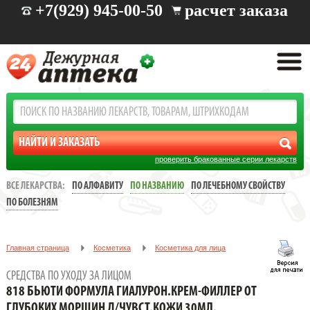
+7(929) 945-00-50
расчет заказа
проверить бракованные серии лекарств
ВСЕ ЛЕКАРСТВА:
ПО АЛФАВИТУ
ПО НАЗВАНИЮ
ПО ЛЕЧЕБНОМУ СВОЙСТВУ
ПО БОЛЕЗНЯМ
Главная страница
Косметика
Косметика для лица
Средства по уходу за лицом
СРЕДСТВА ПО УХОДУ ЗА ЛИЦОМ
818 БЬЮТИ ФОРМУЛА ГИАЛУРОН.КРЕМ-ФИЛЛЕР ОТ ГЛУБОКИХ
818 БЬЮТИ ФОРМУЛА ГИАЛУРОН.КРЕМ-ФИЛЛЕР ОТ
МОРЩИН Д/ЧУВСТ.КОЖИ 30МЛ.
ГЛУБОКИХ МОРЩИН Д/ЧУВСТ.КОЖИ 30МЛ.