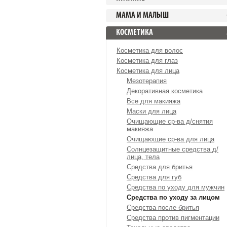
МАМА И МАЛЫШ
КОСМЕТИКА
Косметика для волос
Косметика для глаз
Косметика для лица
Мезотерапия
Декоративная косметика
Все для макияжа
Маски для лица
Очищающие ср-ва д/снятия
макияжа
Очищающие ср-ва для лица
Солнцезащитные средства д/
лица, тела
Средства для бритья
Средства для губ
Средства по уходу для мужчин
Средства по уходу за лицом
Средства после бритья
Средства против пигментации