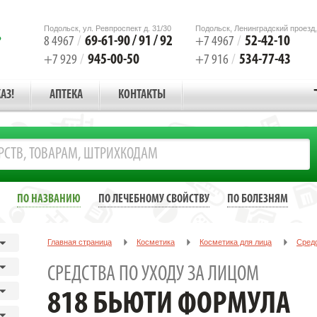
Подольск, ул. Ревпроспект д. 31/30
Подольск, Ленинградский проезд,
69-61-90 / 91 / 92
52-42-10
8 4967
/
+7 4967
/
945-00-50
534-77-43
+7 929
/
+7 916
/
АЗ!
АПТЕКА
КОНТАКТЫ
ПО НАЗВАНИЮ
ПО ЛЕЧЕБНОМУ СВОЙСТВУ
ПО БОЛЕЗНЯМ
Главная страница
Косметика
Косметика для лица
Средс
818 БЬЮТИ ФОРМУЛА ГИАЛУРОН.НОЧНОЙ КРЕМ-УХОД П/МОРЩИН 
СРЕДСТВА ПО УХОДУ ЗА ЛИЦОМ
818 БЬЮТИ ФОРМУЛА