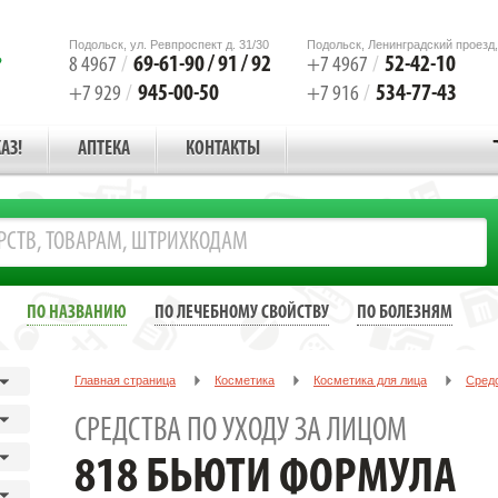
Подольск, ул. Ревпроспект д. 31/30
Подольск, Ленинградский проезд,
69-61-90 / 91 / 92
52-42-10
8 4967
/
+7 4967
/
945-00-50
534-77-43
+7 929
/
+7 916
/
АЗ!
АПТЕКА
КОНТАКТЫ
ПО НАЗВАНИЮ
ПО ЛЕЧЕБНОМУ СВОЙСТВУ
ПО БОЛЕЗНЯМ
Главная страница
Косметика
Косметика для лица
Средс
818 БЬЮТИ ФОРМУЛА КОЛЛАГЕН.СЫВОРОТКА-ИНТЕНСИВ 30МЛ.
СРЕДСТВА ПО УХОДУ ЗА ЛИЦОМ
818 БЬЮТИ ФОРМУЛА