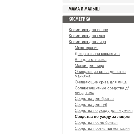
МАМА И МАЛЫШ
КОСМЕТИКА
Косметика для волос
Косметика для глаз
Косметика для лица
Мезотерапия
Декоративная косметика
Все для макияжа
Маски для лица
Очищающие ср-ва д/снятия
макияжа
Очищающие ср-ва для лица
Солнцезащитные средства д/
лица, тела
Средства для бритья
Средства для губ
Средства по уходу для мужчин
Средства по уходу за лицом
Средства после бритья
Средства против пигментации