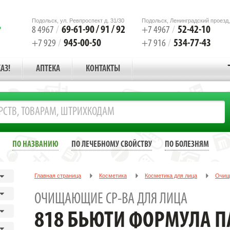
Подольск, ул. Ревпроспект д. 31/30
Подольск, Ленинградский проезд,
69-61-90 / 91 / 92
52-42-10
8 4967
/
+7 4967
/
945-00-50
534-77-43
+7 929
/
+7 916
/
АЗ!
АПТЕКА
КОНТАКТЫ
ПО НАЗВАНИЮ
ПО ЛЕЧЕБНОМУ СВОЙСТВУ
ПО БОЛЕЗНЯМ
Главная страница
Косметика
Косметика для лица
Очищ
818 БЬЮТИ ФОРМУЛА ПАТЧИ ГИДРОГЕЛЕВ.С ВИТ.Е,С,В БАНКА №60
ОЧИЩАЮЩИЕ СР-ВА ДЛЯ ЛИЦА
818 БЬЮТИ ФОРМУЛА П