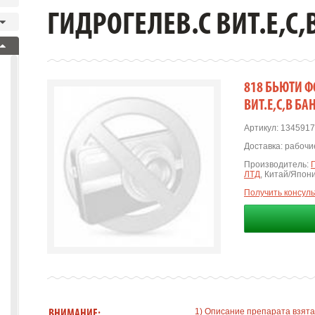
ГИДРОГЕЛЕВ.С ВИТ.Е,С
818 БЬЮТИ Ф
ВИТ.Е,С,В Б
Артикул:
1345917
Доставка:
рабочие
Производитель:
ЛТД
, Китай/Япон
Получить консул
1) Описание препарата взята
ВНИМАНИЕ: