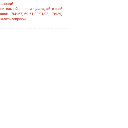
паковки!
лнительной информации задайте свой
нам +7(4967) 69-61-90/91/92, +7(929)
Задать вопрос»!