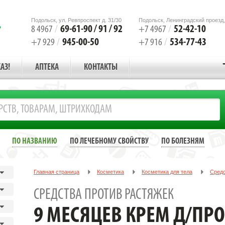
Подольск, ул. Ревпроспект д. 31/30
Подольск, Ленинградский проезд,
69-61-90 / 91 / 92
52-42-10
8 4967
/
+7 4967
/
945-00-50
534-77-43
+7 929
/
+7 916
/
АЗ!
АПТЕКА
КОНТАКТЫ
ПО НАЗВАНИЮ
ПО ЛЕЧЕБНОМУ СВОЙСТВУ
ПО БОЛЕЗНЯМ
Главная страница
Косметика
Косметика для тела
Средс
9 МЕСЯЦЕВ КРЕМ Д/ПРОФ. И КОРРЕКЦИИ РАСТЯЖЕК 150МЛ.
СРЕДСТВА ПРОТИВ РАСТЯЖЕК
9 МЕСЯЦЕВ КРЕМ Д/ПРО