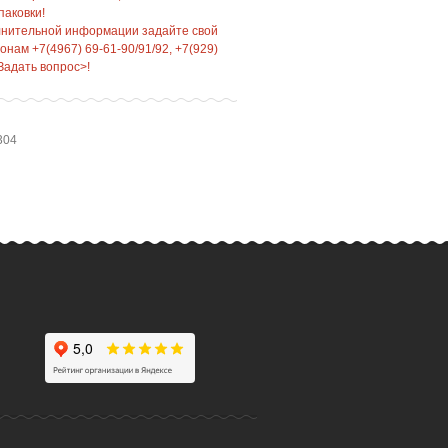
паковки!
лнительной информации задайте свой
нам +7(4967) 69-61-90/91/92, +7(929)
Задать вопрос>!
304