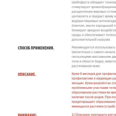
грейпфрута обладает тониз
стимулирует кровообращение
расщеплению жировых отлож
целлюлита и придает крему 
водорастворимых антиоксида
(mannan, масло зародышей п
блокирует вредное воздейст
среды и обеспечивает полно
дополнительной нагрузке.
Рекомендуется использовать 
СПОСОБ ПРИМЕНЕНИЯ.
(желательно с самого начала
скользящими массажными дви
тела в области бедер, живота
растягивания кожи.
Крем 9 месяцев для профила
ОПИСАНИЕ.
профилактики и коррекции р
женщин. Крем разработан сп
проблемными участками тела (
образованию растяжек во вре
наличии после родов. При п
предотвращает образование 
имеющихся растяжек (стрий) 
1) Описание препарата взята
ВНИМАНИЕ: