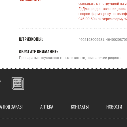
совпадать с инструкцией на у
2) Для предоставлении допо
вопрос фармацевту по телефо
945-00-50 или через форму <
ШТРИХКОДЫ:
4602193009981, 4640020870
ОБРАТИТЕ ВНИМАНИЕ:
Препараты отпускаются только в аптеке, при наличии рецепта.
А ПОД ЗАКАЗ!
АПТЕКА
КОНТАКТЫ
НОВОСТИ