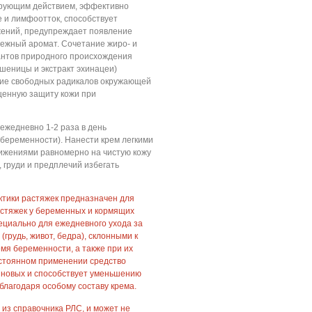
ирующим действием, эффективно
 и лимфоотток, способствует
ений, предупреждает появление
нежный аромат. Сочетание жиро- и
нтов природного происхождения
шеницы и экстракт эхинацеи)
вие свободных радикалов окружающей
ценную защиту кожи при
ежедневно 1-2 раза в день
 беременности). Нанести крем легкими
жениями равномерно на чистую кожу
, груди и предплечий избегать
ктики растяжек предназначен для
астяжек у беременных и кормящих
ециально для ежедневного ухода за
грудь, живот, бедра), склонными к
мя беременности, а также при их
остоянном применении средство
новых и способствует уменьшению
благодаря особому составу крема.
 из справочника РЛС, и может не