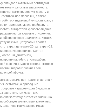
му липидов с активными пептидами
ает коже упругость и эластичность.
нтируют коже природную красоту и
 Растительное масло ши, а также
добиться идеальной мягкости кожи, а
 её витаминами. Масло грейпфрута
лировать лимфоток и кровообращение.
 расщепляются жировые отложения,
иной проявления целлюлита. Кстати,
дству нежный цитрусовый аромат.
ил стеарат, цетеарет-20, цетеарет-12,
глицерин, изопропил пальмитат,
, масло ши, диметикон,
н, пропилпарабен, этилпарабен,
шей пшеницы, масло жожоба, экстракт
ластин, гидролизованная соя,
сло грейпфрута.
в с активными пептидами эластина и
стичность коже, а природные
здоровье и красоту кожи будущих и
ых растительных масел ши,
 смягчает кожу, питает ее жизненно
пособствует активизации клеточных
езу эластина. Натуральное масло