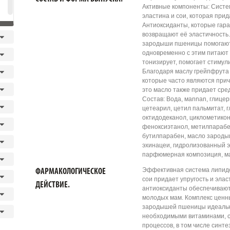
Активные компоненты: Систе
эластина и сои, которая прид
Антиоксиданты, которые гара
возвращают её эластичность.
зародыши пшеницы помогают 
одновременно с этим питают
тонизирует, помогает стиму
Благодаря маслу грейпфрута
которые часто являются прич
это масло также придает сре
Состав: Вода, мannan, глицер
цетеарил, цетил пальмитат, 
октидодеканол, циклометикон
феноксиэтанол, метилпарабе
бутилпарабен, масло зароды
эхинацеи, гидролизованный э
парфюмерная композиция, ма
Эффективная система липидо
ФАРМАКОЛОГИЧЕСКОЕ
сои придает упругость и эла
ДЕЙСТВИЕ.
антиоксиданты обеспечивают 
молодых мам. Комплекс ценн
зародышей пшеницы идеально
необходимыми витаминами, с
процессов, в том числе синт