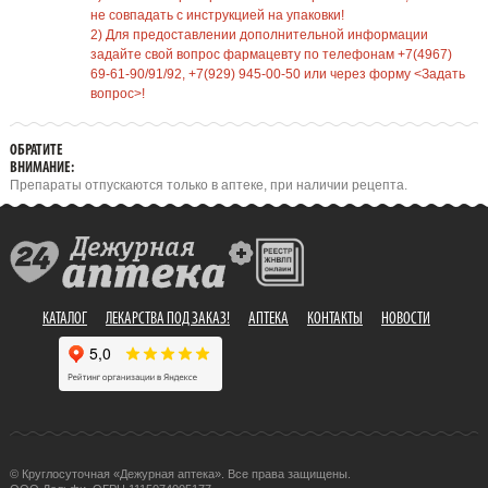
не совпадать с инструкцией на упаковки!
2) Для предоставлении дополнительной информации
задайте свой вопрос фармацевту по телефонам +7(4967)
69-61-90/91/92, +7(929) 945-00-50 или через форму <Задать
вопрос>!
ОБРАТИТЕ
ВНИМАНИЕ:
Препараты отпускаются только в аптеке, при наличии рецепта.
КАТАЛОГ
ЛЕКАРСТВА ПОД ЗАКАЗ!
АПТЕКА
КОНТАКТЫ
НОВОСТИ
© Круглосуточная «Дежурная аптека». Все права защищены.