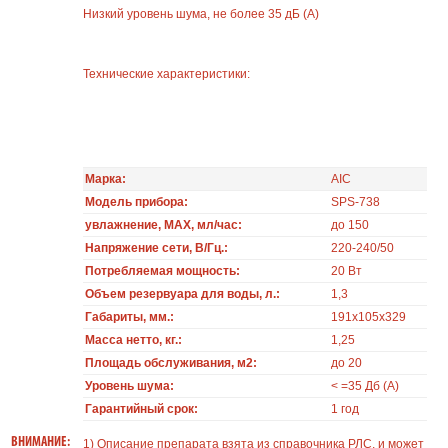
Низкий уровень шума, не более 35 дБ (А)
Технические характеристики:
Марка:
AIC
Модель прибора:
SPS-738
увлажнение, MAX, мл/час:
до 150
Напряжение сети, В/Гц.:
220-240/50
Потребляемая мощность:
20 Вт
Объем резервуара для воды, л.:
1,3
Габариты, мм.:
191x105x329
Масса нетто, кг.:
1,25
Площадь обслуживания, м2:
до 20
Уровень шума:
< =35 Дб (A)
Гарантийный срок:
1 год
ВНИМАНИЕ:
1) Описание препарата взята из справочника РЛС, и может