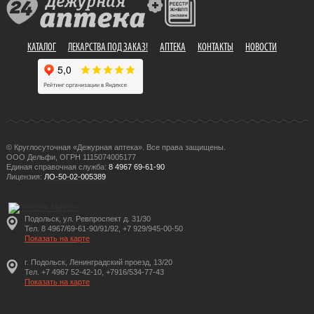
КАТАЛОГ
ЛЕКАРСТВА ПОД ЗАКАЗ!
АПТЕКА
КОНТАКТЫ
НОВОСТИ
© Круглосуточная «Дежурная аптека». Все права защищены.
ООО Дельфи, ОГРН 1115074005177
Единая справочная служба:
8 4967 69-61-90
Лицензия:
ЛО-50-02-005389
Подольск, ул. Ревпроспект д. 31/30
Тел. 8 4967/69-61-90/91/92, +7 929/945-00-50
Показать на карте
г. Подольск, Ленинградский проезд, 13/20
Тел. +7 4967 52-42-10, +7916/534-77-43
Показать на карте