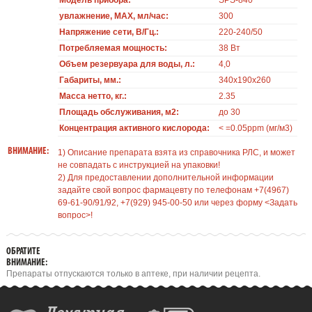
Модель прибора:
SPS-840
увлажнение, MAX, мл/час:
300
Напряжение сети, В/Гц.:
220-240/50
Потребляемая мощность:
38 Вт
Объем резервуара для воды, л.:
4,0
Габариты, мм.:
340x190x260
Масса нетто, кг.:
2.35
Площадь обслуживания, м2:
до 30
Концентрация активного кислорода:
< =0.05ppm (мг/м3)
ВНИМАНИЕ:
1) Описание препарата взята из справочника РЛС, и может
не совпадать с инструкцией на упаковки!
2) Для предоставлении дополнительной информации
задайте свой вопрос фармацевту по телефонам +7(4967)
69-61-90/91/92, +7(929) 945-00-50 или через форму <Задать
вопрос>!
ОБРАТИТЕ
ВНИМАНИЕ:
Препараты отпускаются только в аптеке, при наличии рецепта.