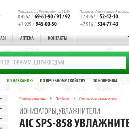
Подольск, ул. Ревпроспект д. 31/30
Подольск, Ленинградский проезд,
69-61-90 / 91 / 92
52-42-10
8 4967
/
+7 4967
/
945-00-50
534-77-43
+7 929
/
+7 916
/
АЗ!
АПТЕКА
КОНТАКТЫ
ПО НАЗВАНИЮ
ПО ЛЕЧЕБНОМУ СВОЙСТВУ
ПО БОЛЕЗНЯМ
Главная страница
Приборы
Ионизаторы,увлажнители
AIC SPS-858 УВЛАЖНИТЕЛЬ ВОЗДУХА ЕМКОСТЬ 3,5Л
ИОНИЗАТОРЫ,УВЛАЖНИТЕЛИ
AIC SPS-858 УВЛАЖНИТ