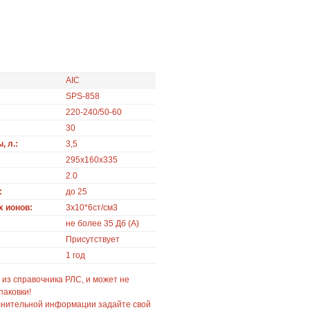
AIC
SPS-858
220-240/50-60
30
 л.:
3,5
295х160х335
2.0
:
до 25
 ионов:
3х10*6ст/см3
не более 35 Дб (A)
Присутствует
1 год
 из справочника РЛС, и может не
паковки!
лнительной информации задайте свой