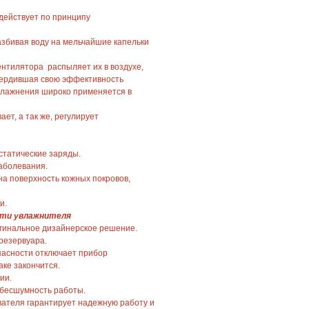
действует по принципу
азбивая воду на мельчайшие капельки
нтилятора распыляет их в воздухе,
вердившая свою эффективность
увлажнения широко применяется в
ет, а так же, регулирует
статические заряды.
аболевания.
а поверхность кожных покровов,
и.
ти увлажнителя
гинальное дизайнерское решение.
резервуара.
пасности отключает прибор
аке закончится.
ии.
 бесшумность работы.
вателя гарантирует надежную работу и