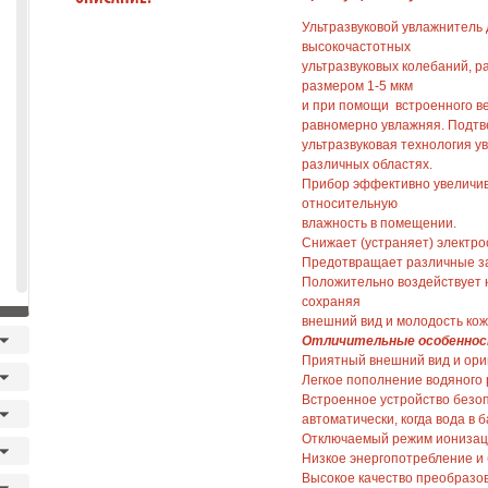
Ультразвуковой увлажнитель 
высокочастотных
ультразвуковых колебаний, р
размером 1-5 мкм
и при помощи встроенного ве
равномерно увлажняя. Подт
ультразвуковая технология 
различных областях.
Прибор эффективно увеличива
относительную
влажность в помещении.
Снижает (устраняет) электро
Предотвращает различные з
Положительно воздействует н
сохраняя
внешний вид и молодость кож
Отличительные особеннос
Приятный внешний вид и ори
Легкое пополнение водяного 
Встроенное устройство безо
автоматически, когда вода в б
Отключаемый режим ионизац
Низкое энергопотребление и
Высокое качество преобразо