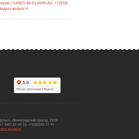
нам +7(4967) 69-61-90/91/92, +7(929)
Задать вопрос>!
одольск, Ленинградский проезд, 13/20
 +7 4967 52-42-10, +7916/534-77-43
зать на карте