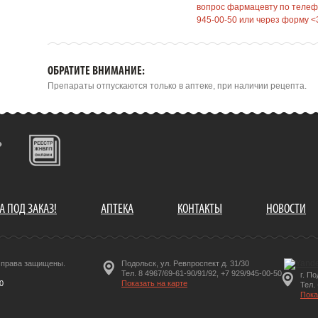
вопрос фармацевту по телефо
945-00-50 или через форму <
ОБРАТИТЕ ВНИМАНИЕ:
Препараты отпускаются только в аптеке, при наличии рецепта.
А ПОД ЗАКАЗ!
АПТЕКА
КОНТАКТЫ
НОВОСТИ
е права защищены.
Подольск, ул. Ревпроспект д. 31/30
Тел. 8 4967/69-61-90/91/92, +7 929/945-00-50
г. П
0
Показать на карте
Тел.
Пока