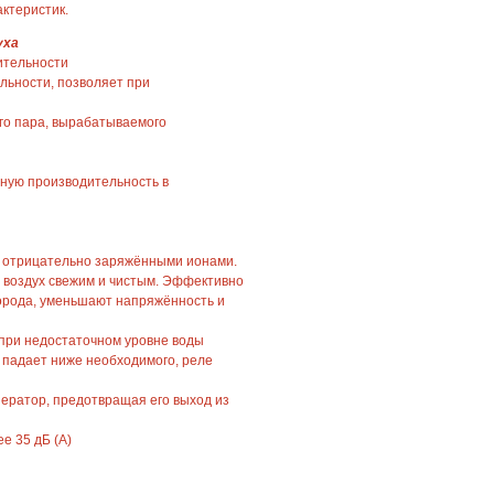
ктеристик.
уха
ительности
льности, позволяет при
го пара, вырабатываемого
ную производительность в
 отрицательно заряжёнными ионами.
воздух свежим и чистым. Эффективно
орода, уменьшают напряжённость и
при недостаточном уровне воды
и падает ниже необходимого, реле
нератор, предотвращая его выход из
е 35 дБ (А)