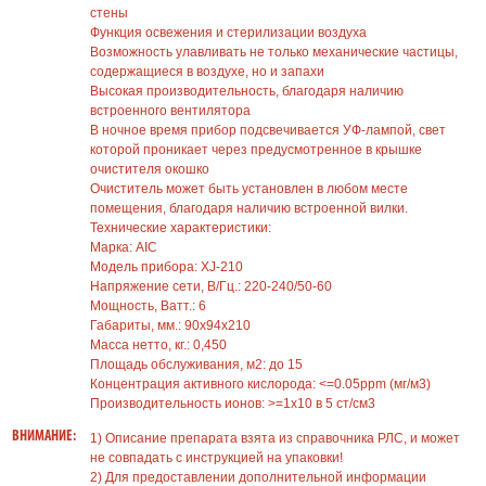
стены
Функция освежения и стерилизации воздуха
Возможность улавливать не только механические частицы,
содержащиеся в воздухе, но и запахи
Высокая производительность, благодаря наличию
встроенного вентилятора
В ночное время прибор подсвечивается УФ-лампой, свет
которой проникает через предусмотренное в крышке
очистителя окошко
Очиститель может быть установлен в любом месте
помещения, благодаря наличию встроенной вилки.
Технические характеристики:
Марка: AIC
Модель прибора: XJ-210
Напряжение сети, В/Гц.: 220-240/50-60
Мощность, Ватт.: 6
Габариты, мм.: 90х94х210
Масса нетто, кг.: 0,450
Площадь обслуживания, м2: до 15
Концентрация активного кислорода: <=0.05ppm (мг/м3)
Производительность ионов: >=1х10 в 5 ст/см3
ВНИМАНИЕ:
1) Описание препарата взята из справочника РЛС, и может
не совпадать с инструкцией на упаковки!
2) Для предоставлении дополнительной информации