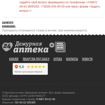
задайте свой вопрос фармацевту по телефонам +7(4967)
69-61-90/91/92, +7(929) 945-00-50 или через форму <Задать
вопрос>!
ОБРАТИТЕ
ВНИМАНИЕ:
Препараты отпускаются только в аптеке, при наличии рецепта.
КАТАЛОГ
ЛЕКАРСТВА ПОД ЗАКАЗ!
АПТЕКА
КОНТАКТЫ
НОВОСТИ
© Круглосуточная «Дежурная аптека». Все права защищены.
ООО Дельфи, ОГРН 1115074005177
Единая справочная служба:
8 4967 69-61-90
Лицензия:
ЛО-50-02-005389