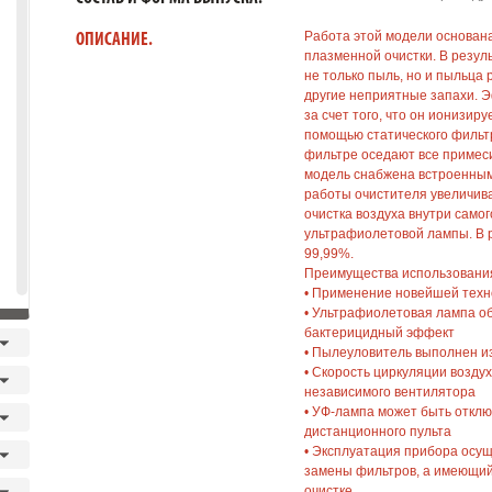
Работа этой модели основан
ОПИСАНИЕ.
плазменной очистки. В резул
не только пыль, но и пыльца
другие неприятные запахи. Э
за счет того, что он ионизиру
помощью статического фильтр
фильтре оседают все примеси
модель снабжена встроенным
работы очистителя увеличива
очистка воздуха внутри само
ультрафиолетовой лампы. В р
99,99%.
Преимущества использовани
• Применение новейшей техн
• Ультрафиолетовая лампа о
бактерицидный эффект
• Пылеуловитель выполнен и
• Скорость циркуляции возду
независимого вентилятора
• УФ-лампа может быть отклю
дистанционного пульта
• Эксплуатация прибора осу
замены фильтров, а имеющий
очистке