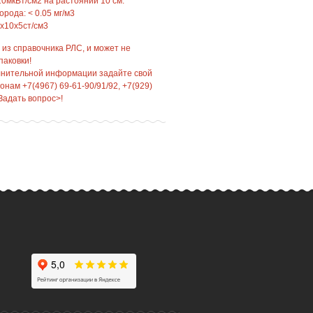
0мкВт/см2 на растоянии 10 см.
рода: < 0.05 мг/м3
x10х5ст/см3
 из справочника РЛС, и может не
паковки!
лнительной информации задайте свой
нам +7(4967) 69-61-90/91/92, +7(929)
Задать вопрос>!