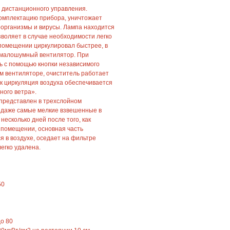
 дистанционного управления.
комплектацию прибора, уничтожает
организмы и вирусы. Лампа находится
зволяет в случае необходимости легко
 помещении циркулировал быстрее, в
 малошумный вентилятор. При
ь с помощью кнопки независимого
м вентиляторе, очиститель работает
к циркуляция воздуха обеспечивается
ного ветра».
представлен в трехслойном
 даже самые мелкие взвешенные в
 несколько дней после того, как
 помещении, основная часть
я в воздухе, оседает на фильтре
егко удалена.
50
о 80