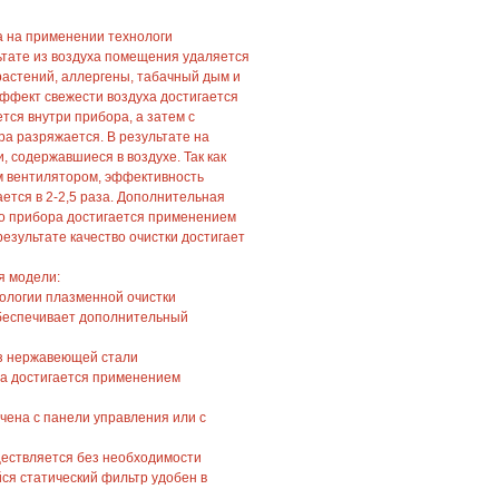
а на применении технологи
ьтате из воздуха помещения удаляется
 растений, аллергены, табачный дым и
ффект свежести воздуха достигается
ется внутри прибора, а затем с
а разряжается. В результате на
, содержавшиеся в воздухе. Так как
 вентилятором, эффективность
ется в 2-2,5 раза. Дополнительная
го прибора достигается применением
езультате качество очистки достигает
я модели:
ологии плазменной очистки
беспечивает дополнительный
з нержавеющей стали
ха достигается применением
чена с панели управления или с
ществляется без необходимости
ся статический фильтр удобен в