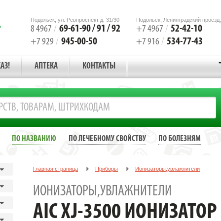
Подольск, ул. Ревпроспект д. 31/30
Подольск, Ленинградский проезд,
69-61-90 / 91 / 92
52-42-10
8 4967
/
+7 4967
/
945-00-50
534-77-43
+7 929
/
+7 916
/
АЗ!
АПТЕКА
КОНТАКТЫ
ПО НАЗВАНИЮ
ПО ЛЕЧЕБНОМУ СВОЙСТВУ
ПО БОЛЕЗНЯМ
Главная страница
Приборы
Ионизаторы,увлажнители
AIC XJ-3500 ИОНИЗАТОР БЕЗ СМЕННЫХ ФИЛЬТРОВ УФ ЛАМПА
ИОНИЗАТОРЫ,УВЛАЖНИТЕЛИ
AIC XJ-3500 ИОНИЗАТО