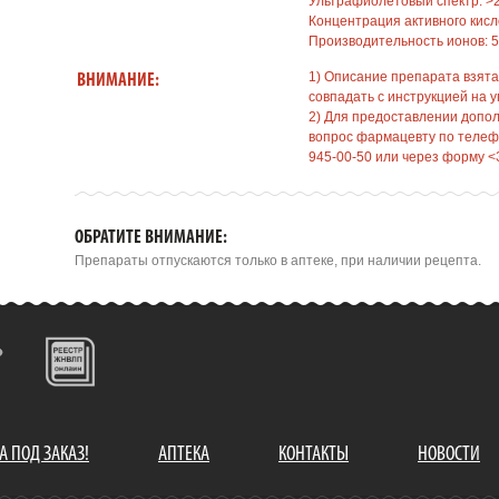
Ультрафиолетовый спектр: >2
Концентрация активного кисло
Производительность ионов: 5
1) Описание препарата взята
ВНИМАНИЕ:
совпадать с инструкцией на у
2) Для предоставлении допо
вопрос фармацевту по телефо
945-00-50 или через форму <
ОБРАТИТЕ ВНИМАНИЕ:
Препараты отпускаются только в аптеке, при наличии рецепта.
А ПОД ЗАКАЗ!
АПТЕКА
КОНТАКТЫ
НОВОСТИ