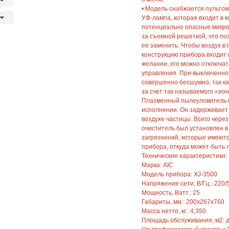
• Модель снабжается пультом
УФ-лампа, которая входит в 
потенциально опасные микро
за съемной решеткой, что по
ее заменить. Чтобы воздух в
конструкцию прибора входит
желании, его можно отключат
управления. При выключенно
совершенно бесшумно, так ка
за счет так называемого «ион
Плазменный пылеуловитель 
исполнении. Он задерживает
воздухе частицы. Всего через
очиститель был установлен в
загрязнений, которые имеютс
прибора, откуда может быть л
Технические характеристики:
Марка: AIC
Модель прибора: XJ-3500
Напряжение сети, В/Гц.: 220/
Мощность, Ватт.: 25
Габариты, мм.: 200х267х760
Масса нетто, кг.: 4,350
Площадь обслуживания, м2: д