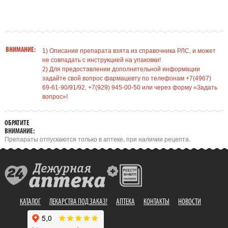
ВНИМАНИЕ:
1) Описание препарата взята из справочника РЛС, и может
не совпадать с инструкцией на упаковки!
2) Для предоставлении дополнительной информации
задайте свой вопрос фармацевту по телефонам +7(4967)
69-61-90/91/92, +7(929) 945-00-50 или через форму «Задать
вопрос»!
ОБРАТИТЕ
ВНИМАНИЕ:
Препараты отпускаются только в аптеке, при наличии рецепта.
КАТАЛОГ
ЛЕКАРСТВА ПОД ЗАКАЗ!
АПТЕКА
КОНТАКТЫ
НОВОСТИ