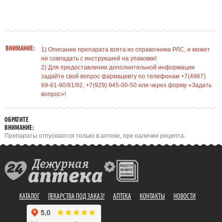
ВНИМАНИЕ:
1) Описание препарата взята из справочника РЛС, и может
не совпадать с инструкцией на упаковки!
2) Для предоставлении дополнительной информации
задайте свой вопрос фармацевту по телефонам +7(4967)
69-61-90/91/92, +7(929) 945-00-50 или через форму «Задать
вопрос»!
ОБРАТИТЕ
ВНИМАНИЕ:
Препараты отпускаются только в аптеке, при наличии рецепта.
КАТАЛОГ
ЛЕКАРСТВА ПОД ЗАКАЗ!
АПТЕКА
КОНТАКТЫ
НОВОСТИ