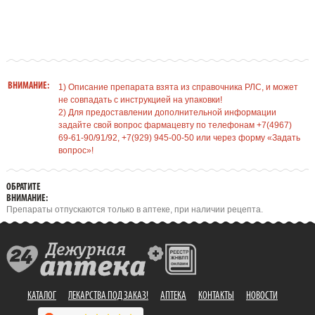
ВНИМАНИЕ:
1) Описание препарата взята из справочника РЛС, и может
не совпадать с инструкцией на упаковки!
2) Для предоставлении дополнительной информации
задайте свой вопрос фармацевту по телефонам +7(4967)
69-61-90/91/92, +7(929) 945-00-50 или через форму «Задать
вопрос»!
ОБРАТИТЕ
ВНИМАНИЕ:
Препараты отпускаются только в аптеке, при наличии рецепта.
КАТАЛОГ
ЛЕКАРСТВА ПОД ЗАКАЗ!
АПТЕКА
КОНТАКТЫ
НОВОСТИ