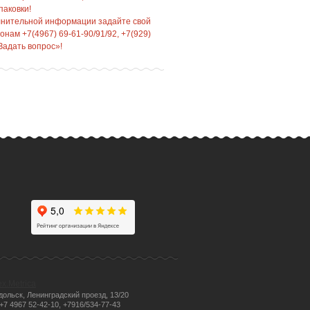
паковки!
лнительной информации задайте свой
нам +7(4967) 69-61-90/91/92, +7(929)
Задать вопрос»!
одольск, Ленинградский проезд, 13/20
 +7 4967 52-42-10, +7916/534-77-43