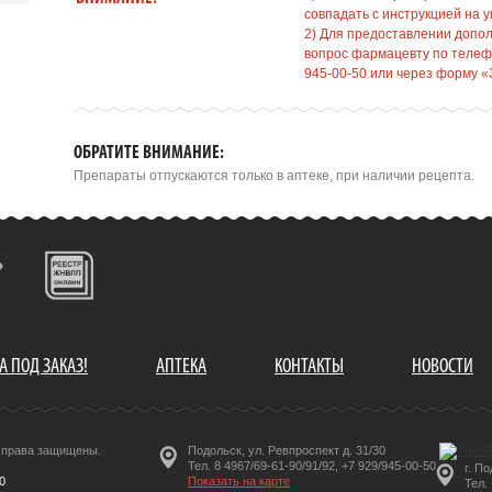
совпадать с инструкцией на у
2) Для предоставлении допо
вопрос фармацевту по телефо
945-00-50 или через форму «
ОБРАТИТЕ ВНИМАНИЕ:
Препараты отпускаются только в аптеке, при наличии рецепта.
А ПОД ЗАКАЗ!
АПТЕКА
КОНТАКТЫ
НОВОСТИ
е права защищены.
Подольск, ул. Ревпроспект д. 31/30
Тел. 8 4967/69-61-90/91/92, +7 929/945-00-50
г. П
0
Показать на карте
Тел.