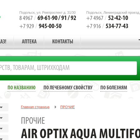
Подольск, ул. Ревпроспект д. 31/30
Подольск, Ленинградский проезд,
69-61-90 / 91 / 92
52-42-10
8 4967
/
+7 4967
/
945-00-50
534-77-43
+7 929
/
+7 916
/
АЗ!
АПТЕКА
КОНТАКТЫ
ПО НАЗВАНИЮ
ПО ЛЕЧЕБНОМУ СВОЙСТВУ
ПО БОЛЕЗНЯМ
Главная страница
ПРОЧИЕ
AIR OPTIX AQUA MULTIFOCAL ЛИНЗА КОНТАКТНАЯ -3,50 8.6 HIGH 3
ПРОЧИЕ
AIR OPTIX AQUA MULTIF