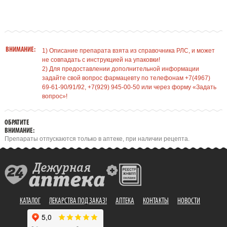
ВНИМАНИЕ:
1) Описание препарата взята из справочника РЛС, и может
не совпадать с инструкцией на упаковки!
2) Для предоставлении дополнительной информации
задайте свой вопрос фармацевту по телефонам +7(4967)
69-61-90/91/92, +7(929) 945-00-50 или через форму «Задать
вопрос»!
ОБРАТИТЕ
ВНИМАНИЕ:
Препараты отпускаются только в аптеке, при наличии рецепта.
КАТАЛОГ
ЛЕКАРСТВА ПОД ЗАКАЗ!
АПТЕКА
КОНТАКТЫ
НОВОСТИ