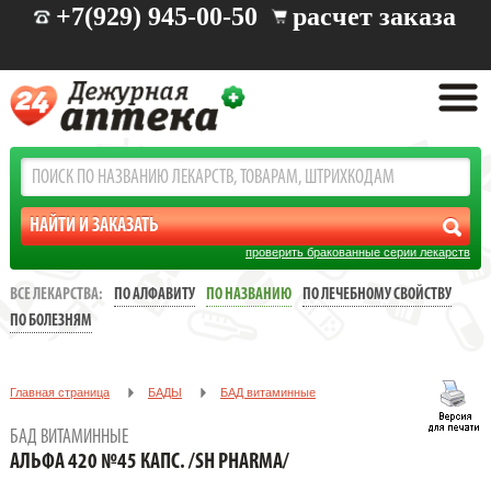
+7(929) 945-00-50
расчет заказа
проверить бракованные серии лекарств
ВСЕ ЛЕКАРСТВА:
ПО АЛФАВИТУ
ПО НАЗВАНИЮ
ПО ЛЕЧЕБНОМУ СВОЙСТВУ
ПО БОЛЕЗНЯМ
Главная страница
БАДЫ
БАД витаминные
АЛЬФА 420 №45 КАПС. /SH PHARMA/
БАД ВИТАМИННЫЕ
АЛЬФА 420 №45 КАПС. /SH PHARMA/