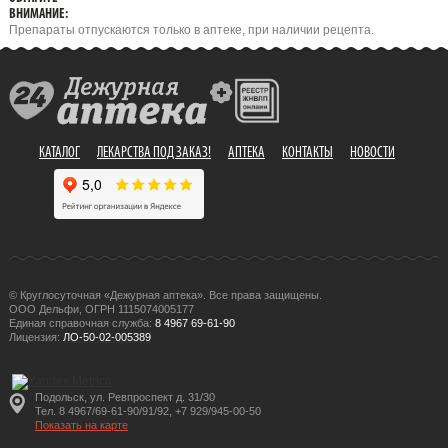
ВНИМАНИЕ:
Препараты отпускаются только в аптеке, при наличии рецепта.
КАТАЛОГ
ЛЕКАРСТВА ПОД ЗАКАЗ!
АПТЕКА
КОНТАКТЫ
НОВОСТИ
© Круглосуточная «Дежурная аптека». Все права защищены.
ООО Дельфи, ОГРН 1115074005177
Единая справочная служба:
8 4967 69-61-90
Лицензия:
ЛО-50-02-005389
Подольск, ул. Ревпроспект д. 31/30
Тел. 8 4967/69-61-90/91/92, +7 929/945-00-50
Показать на карте