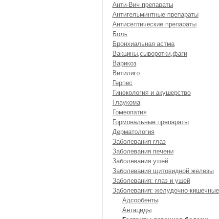
Анти-Вич препараты
Антигельминтные препараты
Антисептические препараты
Боль
Бронхиальная астма
Вакцины,сыворотки,фаги
Варикоз
Витилиго
Герпес
Гинекология и акушерство
Глаукома
Гомеопатия
Гормональные препараты
Дерматология
Заболевания глаз
Заболевания печени
Заболевания ушей
Заболевания щитовидной железы
Заболевания: глаз и ушей
Заболевания: желудочно-кишечные
Адсорбенты
Антациды