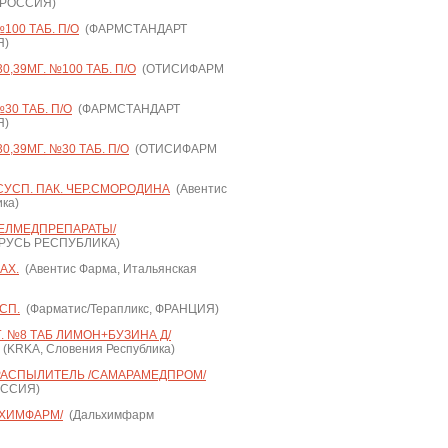
 РОССИЯ)
100 ТАБ. П/О
(ФАРМСТАНДАРТ
Я)
,39МГ. №100 ТАБ. П/О
(ОТИСИФАРМ
30 ТАБ. П/О
(ФАРМСТАНДАРТ
Я)
,39МГ. №30 ТАБ. П/О
(ОТИСИФАРМ
СУСП. ПАК. ЧЕР.СМОРОДИНА
(Авентис
ка)
БЕЛМЕДПРЕПАРАТЫ/
РУСЬ РЕСПУБЛИКА)
АХ.
(Авентис Фарма, Итальянская
СП.
(Фарматис/Терапликс, ФРАНЦИЯ)
. №8 ТАБ ЛИМОН+БУЗИНА Д/
(KRKA, Словения Республика)
 РАСПЫЛИТЕЛЬ /САМАРАМЕДПРОМ/
ОССИЯ)
ЬХИМФАРМ/
(Дальхимфарм