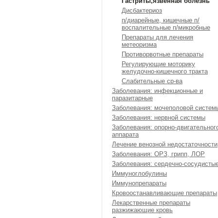
Гастриты,язвенная болезнь
Дисбактериоз
п/диарейные, кишечные п/
воспалительные п/микробные
Препараты для лечения
метеоризма
Противорвотные препараты
Регулирующие моторику
желудочно-кишечного тракта
Слабительные ср-ва
Заболевания: инфекционные и
паразитарные
Заболевания: мочеполовой систем
Заболевания: нервной системы
Заболевания: опорно-двигательног
аппарата
Лечение венозной недостаточности
Заболевания: ОРЗ, грипп, ЛОР
Заболевания: сердечно-сосудисты
Иммуноглобулины
Иммунопрепараты
Кровоостанавливающие препараты
Лекарственные препараты
разжижающие кровь