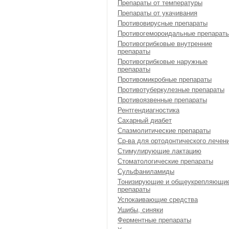
Препараты от температуры
Препараты от укачивания
Противовирусные препараты
Противогемороидальные препарат
Противогрибковые внутренние
препараты
Противогрибковые наружные
препараты
Противомикробные препараты
Противотуберкулезные препараты
Противоязвенные препараты
Рентгендиагностика
Сахарный диабет
Спазмолитические препараты
Ср-ва для ортодонтического лечен
Стимулирующие лактацию
Стоматологические препараты
Сульфаниламиды
Тонизирующие и общеукрепляющи
препараты
Успокаивающие средства
Ушибы, синяки
Ферментные препараты