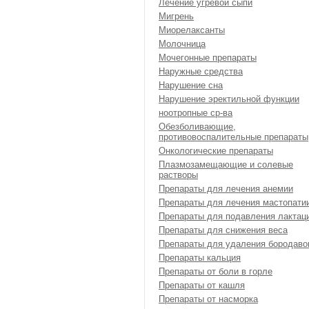
Лечение угревой сыпи
Мигрень
Миорелаксанты
Молочница
Мочегонные препараты
Наружные средства
Нарушение сна
Нарушение эректильной функции
ноотропные ср-ва
Обезболивающие,
противовоспалительные препараты
Онкологические препараты
Плазмозамещающие и солевые
растворы
Препараты для лечения анемии
Препараты для лечения мастопати
Препараты для подавления лактац
Препараты для снижения веса
Препараты для удаления бородаво
Препараты кальция
Препараты от боли в горле
Препараты от кашля
Препараты от насморка