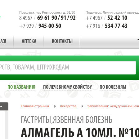
Подольск, ул. Ревпроспект д. 31/30
Подольск, Ленинградский проезд,
69-61-90 / 91 / 92
52-42-10
8 4967
/
+7 4967
/
945-00-50
534-77-43
+7 929
/
+7 916
/
АЗ!
АПТЕКА
КОНТАКТЫ
ПО НАЗВАНИЮ
ПО ЛЕЧЕБНОМУ СВОЙСТВУ
ПО БОЛЕЗНЯМ
Главная страница
Лекарства
Заболевания: желудочно-кишеч
Гастриты,язвенная болезнь
АЛМАГЕЛЬ А 10МЛ. №10 ПАК. СУСП
ГАСТРИТЫ,ЯЗВЕННАЯ БОЛЕЗНЬ
АЛМАГЕЛЬ А 10МЛ. №10 