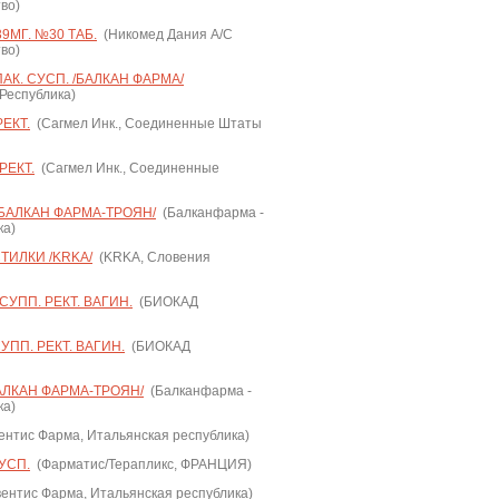
во)
9МГ. №30 ТАБ.
(Никомед Дания А/С
во)
АК. СУСП. /БАЛКАН ФАРМА/
еспублика)
ЕКТ.
(Сагмел Инк., Соединенные Штаты
РЕКТ.
(Сагмел Инк., Соединенные
/БАЛКАН ФАРМА-ТРОЯН/
(Балканфарма -
ка)
ТИЛКИ /KRKA/
(KRKA, Словения
УПП. РЕКТ. ВАГИН.
(БИОКАД
ПП. РЕКТ. ВАГИН.
(БИОКАД
БАЛКАН ФАРМА-ТРОЯН/
(Балканфарма -
ка)
нтис Фарма, Итальянская республика)
УСП.
(Фарматис/Терапликс, ФРАНЦИЯ)
ентис Фарма, Итальянская республика)