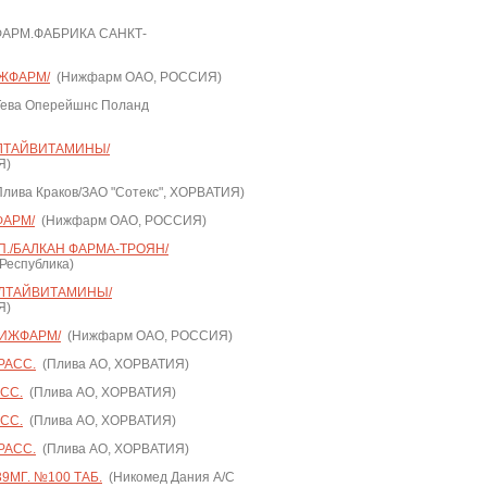
АРМ.ФАБРИКА САНКТ-
ИЖФАРМ/
(Нижфарм ОАО, РОССИЯ)
ева Оперейшнс Поланд
АЛТАЙВИТАМИНЫ/
Я)
лива Краков/ЗАО "Сотекс", ХОРВАТИЯ)
ФАРМ/
(Нижфарм ОАО, РОССИЯ)
П./БАЛКАН ФАРМА-ТРОЯН/
еспублика)
АЛТАЙВИТАМИНЫ/
Я)
НИЖФАРМ/
(Нижфарм ОАО, РОССИЯ)
РАСС.
(Плива АО, ХОРВАТИЯ)
АСС.
(Плива АО, ХОРВАТИЯ)
АСС.
(Плива АО, ХОРВАТИЯ)
РАСС.
(Плива АО, ХОРВАТИЯ)
9МГ. №100 ТАБ.
(Никомед Дания А/С