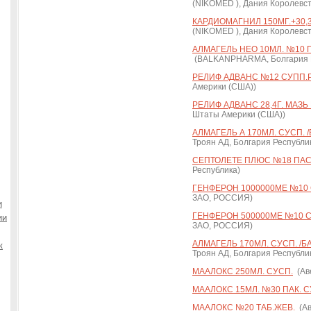
(NIKOMED ), Дания Королевст
КАРДИОМАГНИЛ 150МГ.+30,3
(NIKOMED ), Дания Королевст
АЛМАГЕЛЬ НЕО 10МЛ. №10 П
(BALKANPHARMA, Болгария Р
РЕЛИФ АДВАНС №12 СУПП.Р
Америки (США))
РЕЛИФ АДВАНС 28,4Г. МАЗЬ 
Штаты Америки (США))
АЛМАГЕЛЬ А 170МЛ. СУСП. 
Троян АД, Болгария Республи
СЕПТОЛЕТЕ ПЛЮС №18 ПАС
Республика)
ГЕНФЕРОН 1000000МЕ №10 С
ЗАО, РОССИЯ)
и
ГЕНФЕРОН 500000МЕ №10 СУ
ии
ЗАО, РОССИЯ)
АЛМАГЕЛЬ 170МЛ. СУСП. /
к
Троян АД, Болгария Республи
МААЛОКС 250МЛ. СУСП.
(Аве
МААЛОКС 15МЛ. №30 ПАК. С
МААЛОКС №20 ТАБ.ЖЕВ.
(Ав