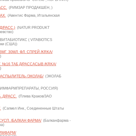
АСС.
(РИМЗАР ПРОДАКШЕН, )
АХ.
(Авентис Фарма, Итальянская
Д/РАСС.)
(NATUR PRODUKT
евство)
ВИТАБИОТИКС ( VITABIOTICS
ки (США))
МГ. 30МЛ. ФЛ. СПРЕЙ /KRKA/
)
. №16 ТАБ Д/РАССАСЫВ /KRKA/
)
 РАСПЫЛИТЕЛЬ /ЭКОЛАБ/
(ЭКОЛАБ
ХИМФАРМПРЕПАРАТЫ, РОССИЯ)
 Д/РАСС.
(Плива Краков/ЗАО
.
(Сагмел Инк., Соединенные Штаты
СУСП. /БАЛКАН ФАРМА/
(Балканфарма -
ка)
ХИМФАРМ/