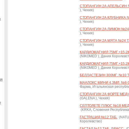
СТОПАНГИН 2А АПЕЛЬСИН №
), Чехия)
СТОПАНГИН 2А КЛУБНИКА №2
ы
), Чехия)
СТОПАНГИН 2А ЛИМОН №24 
), Чехия)
СТОПАНГИН 2А МЯТА №24 ТА
), Чехия)
КАРДИОМАГНИЛ 75МГ.+15,2М
(NIKOMED ), Дания Королевст
КАРДИОМАГНИЛ 75МГ.+15,2М
(NIKOMED ), Дания Королевст
БЕЛЛАСТЕЗИН 300МГ. №10 Т
ия
МААЛОКС МИНИ 4,3МЛ. №6 С
Фарма, Итальянская республи
СТОПАНГИН 2А ФОРТЕ МЕД+
(GALENA ), Чехия)
е
СЕПТОЛЕТЕ ПЛЮС №18 МЕД
(KRKA, Словения Республика
ГАСТРАЦИД №12 ТАБ.
(NATU
Королевство)
ГАСТАЛ №12 ТАБ. Д/РАСС.
(П