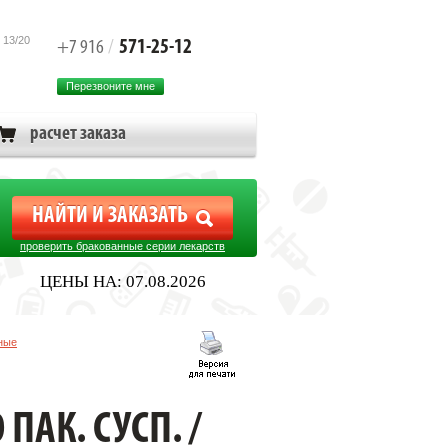
 13/20
571-25-12
+7 916
/
Перезвоните мне
расчет заказа
проверить бракованные серии лекарств
ЦЕНЫ НА: 07.08.2026
ные
. /БАЛКАН ФАРМА/
ПАК. СУСП. /