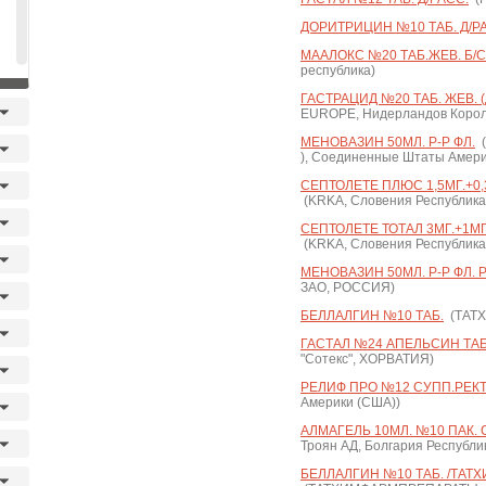
ДОРИТРИЦИН №10 ТАБ. Д/Р
МААЛОКС №20 ТАБ.ЖЕВ. Б/С
республика)
ГАСТРАЦИД №20 ТАБ. ЖЕВ. (
EUROPE, Нидерландов Корол
МЕНОВАЗИН 50МЛ. Р-Р ФЛ.
(
), Соединенные Штаты Амери
СЕПТОЛЕТЕ ПЛЮС 1,5МГ.+0,3
(KRKA, Словения Республика
СЕПТОЛЕТЕ ТОТАЛ 3МГ.+1МГ
(KRKA, Словения Республика
МЕНОВАЗИН 50МЛ. Р-Р ФЛ.
ЗАО, РОССИЯ)
БЕЛЛАЛГИН №10 ТАБ.
(ТАТ
ГАСТАЛ №24 АПЕЛЬСИН ТАБ.
"Сотекс", ХОРВАТИЯ)
РЕЛИФ ПРО №12 СУПП.РЕКТ
Америки (США))
АЛМАГЕЛЬ 10МЛ. №10 ПАК. 
Троян АД, Болгария Республи
БЕЛЛАЛГИН №10 ТАБ. /ТАТ