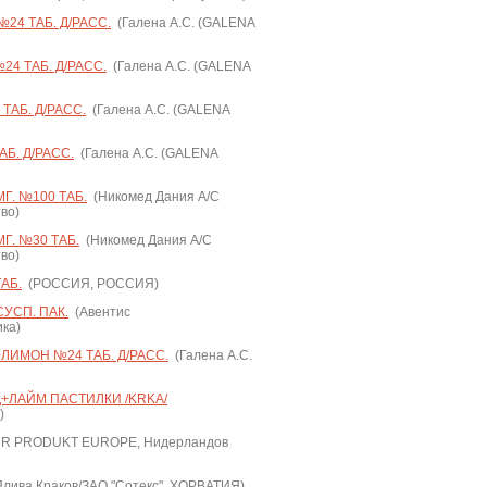
24 ТАБ. Д/РАСС.
(Галена А.С. (GALENA
4 ТАБ. Д/РАСС.
(Галена А.С. (GALENA
ТАБ. Д/РАСС.
(Галена А.С. (GALENA
Б. Д/РАСС.
(Галена А.С. (GALENA
Г. №100 ТАБ.
(Никомед Дания А/С
во)
Г. №30 ТАБ.
(Никомед Дания А/С
во)
АБ.
(РОССИЯ, РОССИЯ)
УСП. ПАК.
(Авентис
ка)
ЛИМОН №24 ТАБ. Д/РАСС.
(Галена А.С.
+ЛАЙМ ПАСТИЛКИ /KRKA/
)
R PRODUKT EUROPE, Нидерландов
лива Краков/ЗАО "Сотекс", ХОРВАТИЯ)