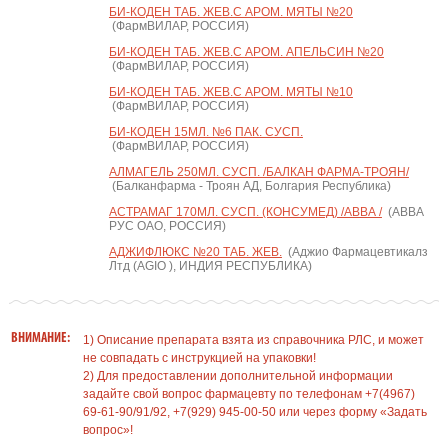
БИ-КОДЕН ТАБ. ЖЕВ.С АРОМ. МЯТЫ №20
(ФармВИЛАР, РОССИЯ)
БИ-КОДЕН ТАБ. ЖЕВ.С АРОМ. АПЕЛЬСИН №20
(ФармВИЛАР, РОССИЯ)
БИ-КОДЕН ТАБ. ЖЕВ.С АРОМ. МЯТЫ №10
(ФармВИЛАР, РОССИЯ)
БИ-КОДЕН 15МЛ. №6 ПАК. СУСП.
(ФармВИЛАР, РОССИЯ)
АЛМАГЕЛЬ 250МЛ. СУСП. /БАЛКАН ФАРМА-ТРОЯН/
(Балканфарма - Троян АД, Болгария Республика)
АСТРАМАГ 170МЛ. СУСП. (КОНСУМЕД) /АВВА /
(АВВА
РУС ОАО, РОССИЯ)
АДЖИФЛЮКС №20 ТАБ. ЖЕВ.
(Аджио Фармацевтикалз
Лтд (AGIO ), ИНДИЯ РЕСПУБЛИКА)
ВНИМАНИЕ:
1) Описание препарата взята из справочника РЛС, и может
не совпадать с инструкцией на упаковки!
2) Для предоставлении дополнительной информации
задайте свой вопрос фармацевту по телефонам +7(4967)
69-61-90/91/92, +7(929) 945-00-50 или через форму «Задать
вопрос»!