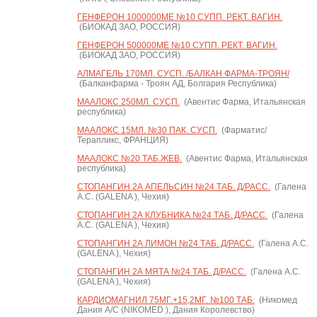
ГЕНФЕРОН 1000000МЕ №10 СУПП. РЕКТ. ВАГИН.
(БИОКАД ЗАО, РОССИЯ)
ГЕНФЕРОН 500000МЕ №10 СУПП. РЕКТ. ВАГИН.
(БИОКАД ЗАО, РОССИЯ)
АЛМАГЕЛЬ 170МЛ. СУСП. /БАЛКАН ФАРМА-ТРОЯН/
(Балканфарма - Троян АД, Болгария Республика)
МААЛОКС 250МЛ. СУСП.
(Авентис Фарма, Итальянская
республика)
МААЛОКС 15МЛ. №30 ПАК. СУСП.
(Фарматис/
Терапликс, ФРАНЦИЯ)
МААЛОКС №20 ТАБ.ЖЕВ.
(Авентис Фарма, Итальянская
республика)
СТОПАНГИН 2А АПЕЛЬСИН №24 ТАБ. Д/РАСС.
(Галена
А.С. (GALENA ), Чехия)
СТОПАНГИН 2А КЛУБНИКА №24 ТАБ. Д/РАСС.
(Галена
А.С. (GALENA ), Чехия)
СТОПАНГИН 2А ЛИМОН №24 ТАБ. Д/РАСС.
(Галена А.С.
(GALENA ), Чехия)
СТОПАНГИН 2А МЯТА №24 ТАБ. Д/РАСС.
(Галена А.С.
(GALENA ), Чехия)
КАРДИОМАГНИЛ 75МГ.+15,2МГ. №100 ТАБ.
(Никомед
Дания А/С (NIKOMED ), Дания Королевство)