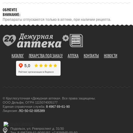
ОБРАТИТЕ
ВНИМАНИЕ:
Препараты отпускаются только в аптеке, при наличии рецепта.
КАТАЛОГ
ЛЕКАРСТВА ПОД ЗАКАЗ!
АПТЕКА
КОНТАКТЫ
НОВОСТИ
© Круглосуточная «Дежурная аптека». Все права защищены.
ООО Дельфи, ОГРН 1115074005177
Единая справочная служба:
8 4967 69-61-90
Лицензия:
ЛО-50-02-005389
Подольск, ул. Ревпроспект д. 31/30
Тел. 8 4967/69-61-90/91/92, +7 929/945-00-50