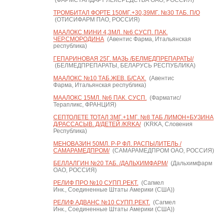
(ФАРМСТАНДАРТ ЛЕКСРЕДСТВА ОАО, РОССИЯ)
ТРОМБИТАЛ ФОРТЕ 150МГ.+30,39МГ. №30 ТАБ. П/О
(ОТИСИФАРМ ПАО, РОССИЯ)
МААЛОКС МИНИ 4,3МЛ. №6 СУСП. ПАК.
ЧЕР.СМОРОДИНА
(Авентис Фарма, Итальянская
республика)
ГЕПАРИНОВАЯ 25Г. МАЗЬ /БЕЛМЕДПРЕПАРАТЫ/
(БЕЛМЕДПРЕПАРАТЫ, БЕЛАРУСЬ РЕСПУБЛИКА)
МААЛОКС №10 ТАБ.ЖЕВ. Б/САХ.
(Авентис
Фарма, Итальянская республика)
МААЛОКС 15МЛ. №6 ПАК. СУСП.
(Фарматис/
Терапликс, ФРАНЦИЯ)
СЕПТОЛЕТЕ ТОТАЛ 3МГ.+1МГ. №8 ТАБ ЛИМОН+БУЗИНА
Д/РАССАСЫВ. Д/ДЕТЕЙ /KRKA/
(KRKA, Словения
Республика)
МЕНОВАЗИН 50МЛ. Р-Р ФЛ. РАСПЫЛИТЕЛЬ /
САМАРАМЕДПРОМ/
(САМАРАМЕДПРОМ ОАО, РОССИЯ)
БЕЛЛАЛГИН №20 ТАБ. /ДАЛЬХИМФАРМ/
(Дальхимфарм
ОАО, РОССИЯ)
РЕЛИФ ПРО №10 СУПП.РЕКТ.
(Сагмел
Инк., Соединенные Штаты Америки (США))
РЕЛИФ АДВАНС №10 СУПП.РЕКТ.
(Сагмел
Инк., Соединенные Штаты Америки (США))