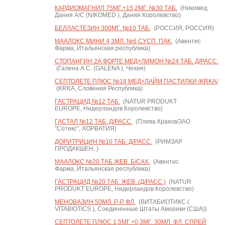
КАРДИОМАГНИЛ 75МГ.+15,2МГ. №30 ТАБ.
(Никомед
Дания А/С (NIKOMED ), Дания Королевство)
БЕЛЛАСТЕЗИН 300МГ. №10 ТАБ.
(РОССИЯ, РОССИЯ)
МААЛОКС МИНИ 4,3МЛ. №6 СУСП. ПАК.
(Авентис
Фарма, Итальянская республика)
СТОПАНГИН 2А ФОРТЕ МЕД+ЛИМОН №24 ТАБ. Д/РАСС.
(Галена А.С. (GALENA ), Чехия)
СЕПТОЛЕТЕ ПЛЮС №18 МЕД+ЛАЙМ ПАСТИЛКИ /KRKA/
(KRKA, Словения Республика)
ГАСТРАЦИД №12 ТАБ.
(NATUR PRODUKT
EUROPE, Нидерландов Королевство)
ГАСТАЛ №12 ТАБ. Д/РАСС.
(Плива Краков/ЗАО
"Сотекс", ХОРВАТИЯ)
ДОРИТРИЦИН №10 ТАБ. Д/РАСС.
(РИМЗАР
ПРОДАКШЕН, )
МААЛОКС №20 ТАБ.ЖЕВ. Б/САХ.
(Авентис
Фарма, Итальянская республика)
ГАСТРАЦИД №20 ТАБ. ЖЕВ. (Д/РАСС.)
(NATUR
PRODUKT EUROPE, Нидерландов Королевство)
МЕНОВАЗИН 50МЛ. Р-Р ФЛ.
(ВИТАБИОТИКС (
VITABIOTICS ), Соединенные Штаты Америки (США))
СЕПТОЛЕТЕ ПЛЮС 1,5МГ.+0,3МГ. 30МЛ. ФЛ. СПРЕЙ