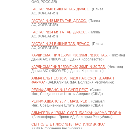
ОАО, РОССИЯ)
ГАСТАЛ №48 ВИШНЯ ТАБ. Д/РАСС.
(Плива
АО, ХОРВАТИЯ)
ГАСТАЛ №48 МЯТА ТАБ. Д/РАСС.
(Плива
АО, ХОРВАТИЯ)
ГАСТАЛ №24 МЯТА ТАБ. Д/РАСС.
(Плива
АО, ХОРВАТИЯ)
ГАСТАЛ №24 ВИШНЯ ТАБ. Д/РАСС.
(Плива
АО, ХОРВАТИЯ)
КАРДИОМАГНИЛ 150МГ.+30,39МГ. №100 ТАБ.
(Никомед
Дания А/С (NIKOMED ), Дания Королевство)
КАРДИОМАГНИЛ 150МГ.+30,39МГ. №30 ТАБ.
(Никомед
Дания А/С (NIKOMED ), Дания Королевство)
АЛМАГЕЛЬ НЕО 10МЛ. №10 ПАК. СУСП. /БАЛКАН
ФАРМА/
(BALKANPHARMA, Болгария Республика)
РЕЛИФ АДВАНС №12 СУПП.РЕКТ.
(Сагмел
Инк., Соединенные Штаты Америки (США))
РЕЛИФ АДВАНС 28,4Г. МАЗЬ РЕКТ.
(Сагмел
Инк., Соединенные Штаты Америки (США))
АЛМАГЕЛЬ А 170МЛ. СУСП. /БАЛКАН ФАРМА-ТРОЯН/
(Балканфарма - Троян АД, Болгария Республика)
СЕПТОЛЕТЕ ПЛЮС №18 ПАСТИЛКИ /KRKA/
(KRKA, Словения Республика)