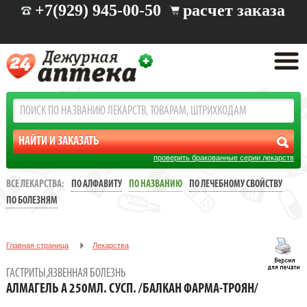
+7(929) 945-00-50
расчет заказа
проверить бракованные серии лекарств
ВСЕ ЛЕКАРСТВА:
ПО АЛФАВИТУ
ПО НАЗВАНИЮ
ПО ЛЕЧЕБНОМУ СВОЙСТВУ
ПО БОЛЕЗНЯМ
Главная страница
Лекарства
Заболевания: желудочно-кишечные
ГАСТРИТЫ,ЯЗВЕННАЯ БОЛЕЗНЬ
Гастриты,язвенная болезнь
АЛМАГЕЛЬ А 250МЛ. СУСП. /БАЛКАН ФАРМА-ТРОЯН/
АЛМАГЕЛЬ А 250МЛ. СУСП. /БАЛКАН ФАРМА-ТРОЯН/