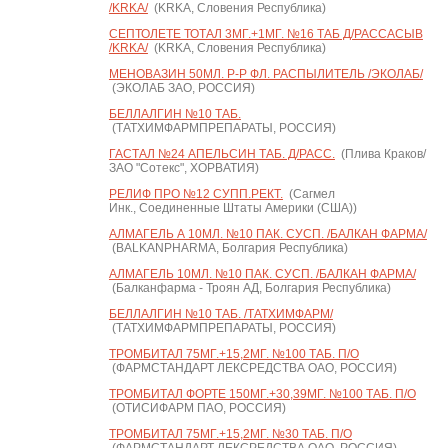
/KRKA/
(KRKA, Словения Республика)
СЕПТОЛЕТЕ ТОТАЛ 3МГ.+1МГ. №16 ТАБ Д/РАССАСЫВ
/KRKA/
(KRKA, Словения Республика)
МЕНОВАЗИН 50МЛ. Р-Р ФЛ. РАСПЫЛИТЕЛЬ /ЭКОЛАБ/
(ЭКОЛАБ ЗАО, РОССИЯ)
БЕЛЛАЛГИН №10 ТАБ.
(ТАТХИМФАРМПРЕПАРАТЫ, РОССИЯ)
ГАСТАЛ №24 АПЕЛЬСИН ТАБ. Д/РАСС.
(Плива Краков/
ЗАО "Сотекс", ХОРВАТИЯ)
РЕЛИФ ПРО №12 СУПП.РЕКТ.
(Сагмел
Инк., Соединенные Штаты Америки (США))
АЛМАГЕЛЬ А 10МЛ. №10 ПАК. СУСП. /БАЛКАН ФАРМА/
(BALKANPHARMA, Болгария Республика)
АЛМАГЕЛЬ 10МЛ. №10 ПАК. СУСП. /БАЛКАН ФАРМА/
(Балканфарма - Троян АД, Болгария Республика)
БЕЛЛАЛГИН №10 ТАБ. /ТАТХИМФАРМ/
(ТАТХИМФАРМПРЕПАРАТЫ, РОССИЯ)
ТРОМБИТАЛ 75МГ.+15,2МГ. №100 ТАБ. П/О
(ФАРМСТАНДАРТ ЛЕКСРЕДСТВА ОАО, РОССИЯ)
ТРОМБИТАЛ ФОРТЕ 150МГ.+30,39МГ. №100 ТАБ. П/О
(ОТИСИФАРМ ПАО, РОССИЯ)
ТРОМБИТАЛ 75МГ.+15,2МГ. №30 ТАБ. П/О