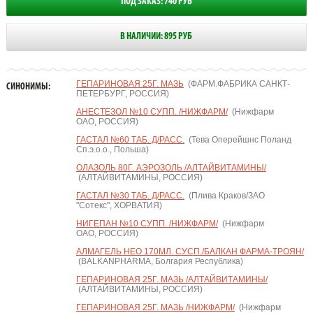
ПОД ЗАКАЗ: 740 РУБ
В НАЛИЧИИ: 895 РУБ
ГЕПАРИНОВАЯ 25Г. МАЗЬ
(ФАРМ.ФАБРИКА САНКТ-
СИНОНИМЫ:
ПЕТЕРБУРГ, РОССИЯ)
АНЕСТЕЗОЛ №10 СУПП. /НИЖФАРМ/
(Нижфарм
ОАО, РОССИЯ)
ГАСТАЛ №60 ТАБ. Д/РАСС.
(Тева Оперейшнс Поланд
Сп.э.о.о., Польша)
ОЛАЗОЛЬ 80Г. АЭРОЗОЛЬ /АЛТАЙВИТАМИНЫ/
(АЛТАЙВИТАМИНЫ, РОССИЯ)
ГАСТАЛ №30 ТАБ. Д/РАСС.
(Плива Краков/ЗАО
"Сотекс", ХОРВАТИЯ)
НИГЕПАН №10 СУПП. /НИЖФАРМ/
(Нижфарм
ОАО, РОССИЯ)
АЛМАГЕЛЬ НЕО 170МЛ. СУСП./БАЛКАН ФАРМА-ТРОЯН/
(BALKANPHARMA, Болгария Республика)
ГЕПАРИНОВАЯ 25Г. МАЗЬ /АЛТАЙВИТАМИНЫ/
(АЛТАЙВИТАМИНЫ, РОССИЯ)
ГЕПАРИНОВАЯ 25Г. МАЗЬ /НИЖФАРМ/
(Нижфарм