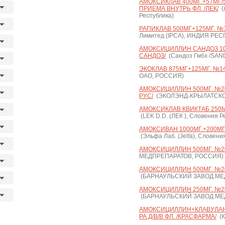
АМОКСИКЛАВ 400МГ.+57МГ/5М
ПРИЕМА ВНУТРЬ ФЛ. /ЛЕК/
(Л
Республика)
РАПИКЛАВ 500МГ+125МГ. №15
Лимитед (IPCA), ИНДИЯ РЕ
АМОКСИЦИЛЛИН САНДОЗ 1000
САНДОЗ/
(Сандоз Гмбх /SAND
ЭКОКЛАВ 875МГ+125МГ. №14 
ОАО, РОССИЯ)
АМОКСИЦИЛЛИН 500МГ. №20
РУС/
(ЭКОЛЭНД-КРЫЛАТСКО
АМОКСИКЛАВ КВИКТАБ 250МГ
(LEK D.D. (ЛЕК ), Словения Р
АМОКСИВАН 1000МГ.+200МГ. 
(Эльфа Лаб. (Jelfa), Словени
АМОКСИЦИЛЛИН 500МГ. №2
МЕДПРЕПАРАТОВ, РОССИЯ)
АМОКСИЦИЛЛИН 500МГ. №20
(БАРНАУЛЬСКИЙ ЗАВОД МЕ
АМОКСИЦИЛЛИН 250МГ. №20
(БАРНАУЛЬСКИЙ ЗАВОД МЕ
АМОКСИЦИЛЛИН+КЛАВУЛАНОВ
РА Д/В/В ФЛ. /КРАСФАРМА/
(К