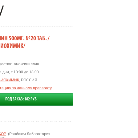
/
Н 500МГ. №20 ТАБ. /
БИОХИМИК/
ество:
амоксициллин
 дни, с 10:00 до 18:00
БИОХИМИК
, РОССИЯ
ьтацию по данному препарату
ПОД ЗАКАЗ: 182 РУБ
БОР
(Ранбакси Лабораториз