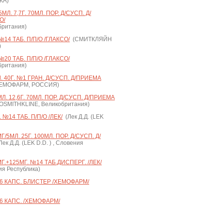
КА)
Л. 7,7Г. 70МЛ. ПОР. Д/СУСП. Д/
О/
британия)
14 ТАБ. П/П/О /ГЛАКСО/
(СМИТКЛЯЙН
)
20 ТАБ. П/П/О /ГЛАКСО/
британия)
40Г. №1 ГРАН. Д/СУСП. Д/ПРИЕМА
ЕМОФАРМ, РОССИЯ)
. 12,6Г. 70МЛ. ПОР. Д/СУСП. Д/ПРИЕМА
SMITHKLINE, Великобритания)
№14 ТАБ. П/П/О /ЛЕК/
(Лек Д.Д. (LEK
5МЛ. 25Г. 100МЛ. ПОР. Д/СУСП. Д/
ек Д.Д. (LEK D.D. ) , Словения
.+125МГ. №14 ТАБ.ДИСПЕРГ. /ЛЕК/
ния Республика)
 КАПС. БЛИСТЕР /ХЕМОФАРМ/
 КАПС. /ХЕМОФАРМ/