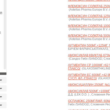
ФЛЕМОКСИН СОЛЮТАБ 250МГ
(Astellas Pharma Europe B.V
ия
ФЛЕМОКСИН СОЛЮТАБ 125МГ
(Astellas Pharma Europe B.V
ФЛЕМОКСИН СОЛЮТАБ 1000М
(Astellas Pharma Europe B.V
е
ФЛЕМОКСИН СОЛЮТАБ 500МГ
(Astellas Pharma Europe B.V
АУГМЕНТИН 500МГ.+125МГ. №
БИЧЕМ ФАРМАСЬЮТИКАЛЗ, 
АМОКСИКЛАВ КВИКТАБ 875МГ
(Сандоз Гмбх /SANDOZ/, Сло
АУГМЕНТИН СР 1000МГ.+62,5
ГЛАКСО/
(GLAXOSMITHKLINE,
АУГМЕНТИН ЕС 600МГ.+42,9МГ
СУСП. ФЛ. /ГЛАКСО/
(GLAXOS
АМОКСИЦИЛЛИН 250МГ. №1
АМОКСИКЛАВ 500МГ.+100МГ. №
Д.Д. (LEK D.D. ) , Словения Р
ОСПАМОКС 250МГ/5МЛ. 60МЛ.
Гмбх /SANDOZ/, Словения Рес