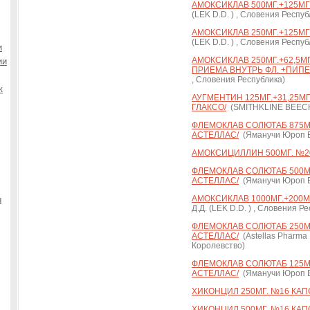
АМОКСИКЛАВ 500МГ.+125МГ. 
(LEK D.D. ) , Словения Респуб
АМОКСИКЛАВ 250МГ.+125МГ. 
(LEK D.D. ) , Словения Респуб
и
АМОКСИКЛАВ 250МГ.+62,5МГ/5
ии
ПРИЕМА ВНУТРЬ ФЛ. +ПИПЕТ
, Словения Республика)
к
АУГМЕНТИН 125МГ.+31,25МГ/5
ГЛАКСО/
(SMITHKLINE BEEC
ФЛЕМОКЛАВ СОЛЮТАБ 875МГ.
АСТЕЛЛАС/
(Яманучи Юроп Б
АМОКСИЦИЛЛИН 500МГ. №20
ФЛЕМОКЛАВ СОЛЮТАБ 500МГ.
АСТЕЛЛАС/
(Яманучи Юроп Б
АМОКСИКЛАВ 1000МГ.+200МГ. 
ы
Д.Д. (LEK D.D. ) , Словения Р
ФЛЕМОКЛАВ СОЛЮТАБ 250МГ.
АСТЕЛЛАС/
(Astellas Pharma
Королевство)
ФЛЕМОКЛАВ СОЛЮТАБ 125МГ.
АСТЕЛЛАС/
(Яманучи Юроп Б
ХИКОНЦИЛ 250МГ. №16 КАПС
ХИКОНЦИЛ 500МГ. №16 КАПС