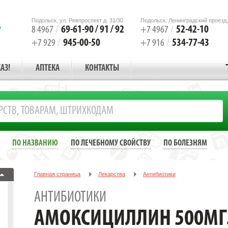
Подольск, ул. Ревпроспект д. 31/30
Подольск, Ленинградский проезд,
69-61-90 / 91 / 92
52-42-10
8 4967
/
+7 4967
/
945-00-50
534-77-43
+7 929
/
+7 916
/
АЗ!
АПТЕКА
КОНТАКТЫ
ПО НАЗВАНИЮ
ПО ЛЕЧЕБНОМУ СВОЙСТВУ
ПО БОЛЕЗНЯМ
Главная страница
Лекарства
Антибиотики
АМОКСИЦИЛЛИН 500МГ. №20 ТАБ. /ПРОМОМЕД/БИОХИМИК/
АНТИБИОТИКИ
АМОКСИЦИЛЛИН 500МГ. 