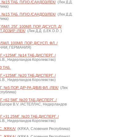
№15 ТАБ. П/П/О /САНДОЗ/ЛЕК/
(Лек Д.Д.
лика)
№15 ТАБ. П/П/О /САНДОЗ/ЛЕК/
(Лек Д.Д.
лика)
МЛ. 25Г. 100МЛ. ПОР. Д/СУСП. Д/
.ДОЗИР. /ЛЕК/
(Лек Д.Д. (LEK D.D. )
МЛ. 100МЛ. ПОР. Д/СУСП. ФЛ. /
HAM, ГЕРМАНИЯ)
+125МГ. №14 ТАБ.ДИСПЕРГ. /
.В., Нидерландов Королевство)
 ТАБ.
+125МГ. №20 ТАБ.ДИСПЕРГ. /
.В., Нидерландов Королевство)
№5 ПОР. Д/Р-РА Д/В/В ФЛ. /ЛЕК/
(Лек
еспублика)
+62,5МГ. №20 ТАБ.ДИСПЕРГ. /
 Europe B.V. /АСТЕЛЛАС, Нидерландов
+31,25МГ. №20 ТАБ.ДИСПЕРГ. /
.В., Нидерландов Королевство)
. /KRKA/
(KRKA, Словения Республика)
. /KRKA/
(KRKA, Словения Республика)