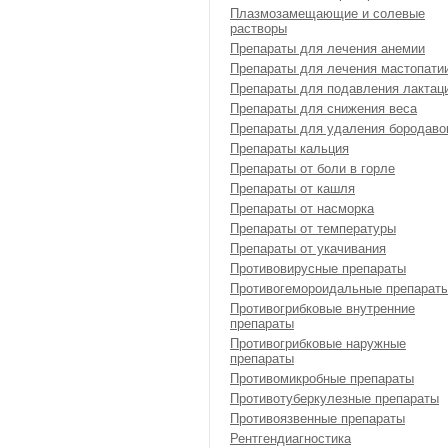
Плазмозамещающие и солевые
растворы
Препараты для лечения анемии
Препараты для лечения мастопати
Препараты для подавления лактац
Препараты для снижения веса
Препараты для удаления бородаво
Препараты кальция
Препараты от боли в горле
Препараты от кашля
Препараты от насморка
Препараты от температуры
Препараты от укачивания
Противовирусные препараты
Противогемороидальные препарат
Противогрибковые внутренние
препараты
Противогрибковые наружные
препараты
Противомикробные препараты
Противотуберкулезные препараты
Противоязвенные препараты
Рентгендиагностика