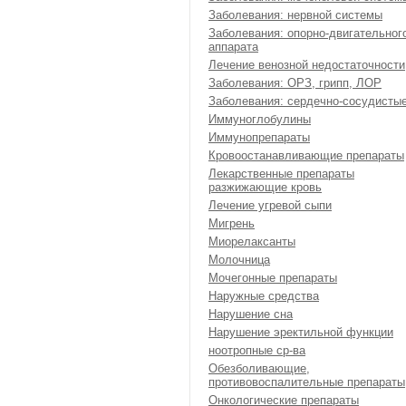
Заболевания: нервной системы
Заболевания: опорно-двигательног
аппарата
Лечение венозной недостаточности
Заболевания: ОРЗ, грипп, ЛОР
Заболевания: сердечно-сосудисты
Иммуноглобулины
Иммунопрепараты
Кровоостанавливающие препараты
Лекарственные препараты
разжижающие кровь
Лечение угревой сыпи
Мигрень
Миорелаксанты
Молочница
Мочегонные препараты
Наружные средства
Нарушение сна
Нарушение эректильной функции
ноотропные ср-ва
Обезболивающие,
противовоспалительные препараты
Онкологические препараты