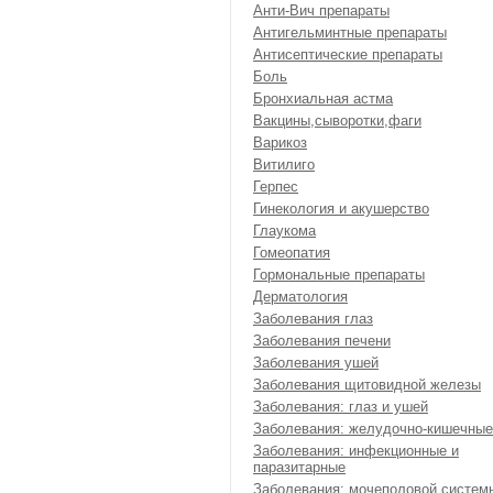
Анти-Вич препараты
Антигельминтные препараты
Антисептические препараты
Боль
Бронхиальная астма
Вакцины,сыворотки,фаги
Варикоз
Витилиго
Герпес
Гинекология и акушерство
Глаукома
Гомеопатия
Гормональные препараты
Дерматология
Заболевания глаз
Заболевания печени
Заболевания ушей
Заболевания щитовидной железы
Заболевания: глаз и ушей
Заболевания: желудочно-кишечные
Заболевания: инфекционные и
паразитарные
Заболевания: мочеполовой систем