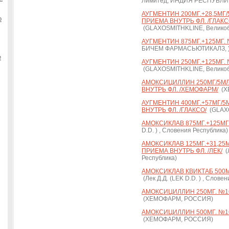
Лимитед, ИНДИЯ РЕСПУБЛИ
АУГМЕНТИН 200МГ.+28,5МГ/5М
о
ПРИЕМА ВНУТРЬ ФЛ. /ГЛАКС
(GLAXOSMITHKLINE, Велико
АУГМЕНТИН 875МГ.+125МГ. №
БИЧЕМ ФАРМАСЬЮТИКАЛЗ, 
е
АУГМЕНТИН 250МГ.+125МГ. №
(GLAXOSMITHKLINE, Велико
АМОКСИЦИЛЛИН 250МГ/5МЛ. 
ВНУТРЬ ФЛ. /ХЕМОФАРМ/
(Х
АУГМЕНТИН 400МГ.+57МГ/5МЛ
ВНУТРЬ ФЛ. /ГЛАКСО/
(GLAXO
АМОКСИКЛАВ 875МГ.+125МГ. 
D.D. ) , Словения Республика)
АМОКСИКЛАВ 125МГ.+31,25МГ/
ПРИЕМА ВНУТРЬ ФЛ. /ЛЕК/
(Л
Республика)
АМОКСИКЛАВ КВИКТАБ 500МГ
(Лек Д.Д. (LEK D.D. ) , Слове
АМОКСИЦИЛЛИН 250МГ. №16
(ХЕМОФАРМ, РОССИЯ)
АМОКСИЦИЛЛИН 500МГ. №16
(ХЕМОФАРМ, РОССИЯ)