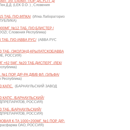
Л. 35Г/140МЛ. ПОР. Д/СУСП. Д/
ек Д.Д. (LEK D.D. ) , Словения
 ТАБ. П/О /ИПКА/
(Ипка Лабораториз
СПУБЛИКА)
МГ. №12 ТАБ. П/О БЛИСТЕР /
OZ/, Словения Республика)
ТАБ. П/О /АВВА РУС/
(АВВА РУС
 ТАБ. /ЭКОЛЭНД-КРЫЛАТСКОЕ/АВВА
Е, РОССИЯ)
.+62,5МГ. №20 ТАБ.ДИСПЕРГ. /ЛЕК/
еспублика)
№1 ПОР. Д/Р-РА Д/В/В ФЛ. /ЭЛЬФА/
я Республика)
0 КАПС.
(БАРНАУЛЬСКИЙ ЗАВОД
 КАПС. /БАРНАУЛЬСКИЙ/
ДПРЕПАРАТОВ, РОССИЯ)
 ТАБ. /БАРНАУЛЬСКИЙ/
ДПРЕПАРАТОВ, РОССИЯ)
АЯ К-ТА 1000+200МГ. №1 ПОР. Д/Р-
расфарма ОАО, РОССИЯ)