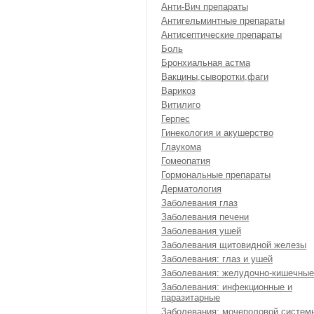
Анти-Вич препараты
Антигельминтные препараты
Антисептические препараты
Боль
Бронхиальная астма
Вакцины,сыворотки,фаги
Варикоз
Витилиго
Герпес
Гинекология и акушерство
Глаукома
Гомеопатия
Гормональные препараты
Дерматология
Заболевания глаз
Заболевания печени
Заболевания ушей
Заболевания щитовидной железы
Заболевания: глаз и ушей
Заболевания: желудочно-кишечные
Заболевания: инфекционные и
паразитарные
Заболевания: мочеполовой систем