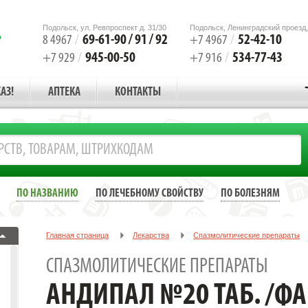
Подольск, ул. Ревпроспект д. 31/30
Подольск, Ленинградский проезд,
69-61-90 / 91 / 92
52-42-10
8 4967
/
+7 4967
/
945-00-50
534-77-43
+7 929
/
+7 916
/
АЗ!
АПТЕКА
КОНТАКТЫ
ПО НАЗВАНИЮ
ПО ЛЕЧЕБНОМУ СВОЙСТВУ
ПО БОЛЕЗНЯМ
Главная страница
Лекарства
Спазмолитические препараты
АНДИПАЛ №20 ТАБ. /ФАРМСТАНДАРТ-ЛЕКСРЕДСТВА/
СПАЗМОЛИТИЧЕСКИЕ ПРЕПАРАТЫ
АНДИПАЛ №20 ТАБ. /Ф