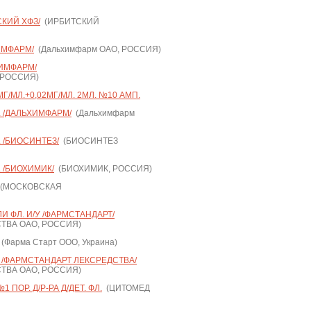
СКИЙ ХФЗ/
(ИРБИТСКИЙ
ИМФАРМ/
(Дальхимфарм ОАО, РОССИЯ)
ХИМФАРМ/
 РОССИЯ)
/МЛ.+0,02МГ/МЛ. 2МЛ. №10 АМП.
. /ДАЛЬХИМФАРМ/
(Дальхимфарм
 /БИОСИНТЕЗ/
(БИОСИНТЕЗ
 /БИОХИМИК/
(БИОХИМИК, РОССИЯ)
(МОСКОВСКАЯ
И ФЛ. И/У /ФАРМСТАНДАРТ/
ТВА ОАО, РОССИЯ)
(Фарма Старт ООО, Украина)
У /ФАРМСТАНДАРТ ЛЕКСРЕДСТВА/
ТВА ОАО, РОССИЯ)
 ПОР. Д/Р-РА Д/ДЕТ. ФЛ.
(ЦИТОМЕД