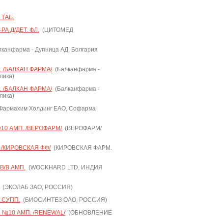
 ТАБ.
РА Д/ДЕТ. ФЛ.
(ЦИТОМЕД
канфарма - Дупница АД, Болгария
 /БАЛКАН ФАРМА/
(Балканфарма -
лика)
 /БАЛКАН ФАРМА/
(Балканфарма -
лика)
Фармахим Холдинг ЕАО, Софарма
10 АМП. /ВЕРОФАРМ/
(ВЕРОФАРМ/
 /КИРОВСКАЯ ФФ/
(КИРОВСКАЯ ФАРМ.
В/В АМП.
(WOCKHARD LTD, ИНДИЯ
(ЭКОЛАБ ЗАО, РОССИЯ)
 СУПП.
(БИОСИНТЕЗ ОАО, РОССИЯ)
 №10 АМП. /RENEWAL/
(ОБНОВЛЕНИЕ