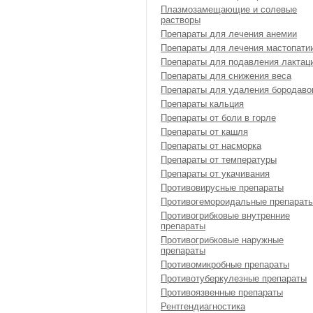
Плазмозамещающие и солевые
растворы
Препараты для лечения анемии
Препараты для лечения мастопати
Препараты для подавления лактац
Препараты для снижения веса
Препараты для удаления бородаво
Препараты кальция
Препараты от боли в горле
Препараты от кашля
Препараты от насморка
Препараты от температуры
Препараты от укачивания
Противовирусные препараты
Противогемороидальные препарат
Противогрибковые внутренние
препараты
Противогрибковые наружные
препараты
Противомикробные препараты
Противотуберкулезные препараты
Противоязвенные препараты
Рентгендиагностика