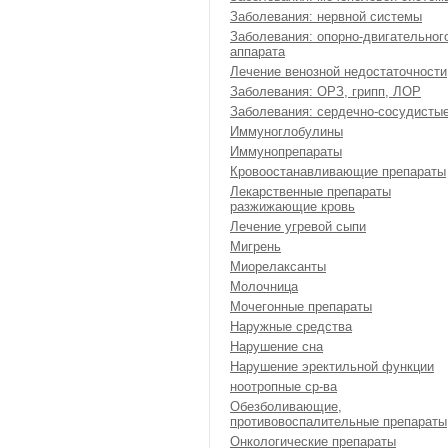
Заболевания: нервной системы
Заболевания: опорно-двигательног
аппарата
Лечение венозной недостаточности
Заболевания: ОРЗ, грипп, ЛОР
Заболевания: сердечно-сосудисты
Иммуноглобулины
Иммунопрепараты
Кровоостанавливающие препараты
Лекарственные препараты
разжижающие кровь
Лечение угревой сыпи
Мигрень
Миорелаксанты
Молочница
Мочегонные препараты
Наружные средства
Нарушение сна
Нарушение эректильной функции
ноотропные ср-ва
Обезболивающие,
противовоспалительные препараты
Онкологические препараты