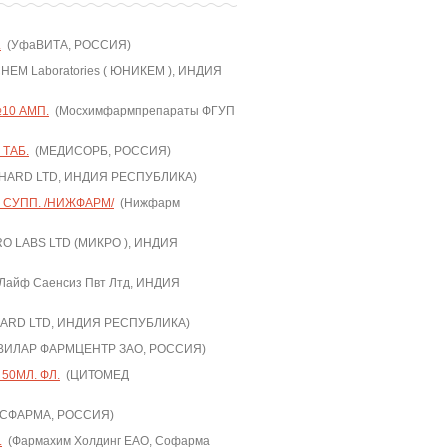
.
(УфаВИТА, РОССИЯ)
HEM Laboratories ( ЮНИКЕМ ), ИНДИЯ
10 АМП.
(Мосхимфармпрепараты ФГУП
 ТАБ.
(МЕДИСОРБ, РОССИЯ)
ARD LTD, ИНДИЯ РЕСПУБЛИКА)
 СУПП. /НИЖФАРМ/
(Нижфарм
O LABS LTD (МИКРО ), ИНДИЯ
Лайф Саенсиз Пвт Лтд, ИНДИЯ
RD LTD, ИНДИЯ РЕСПУБЛИКА)
ВИЛАР ФАРМЦЕНТР ЗАО, РОССИЯ)
50МЛ. ФЛ.
(ЦИТОМЕД
СФАРМА, РОССИЯ)
.
(Фармахим Холдинг ЕАО, Софарма