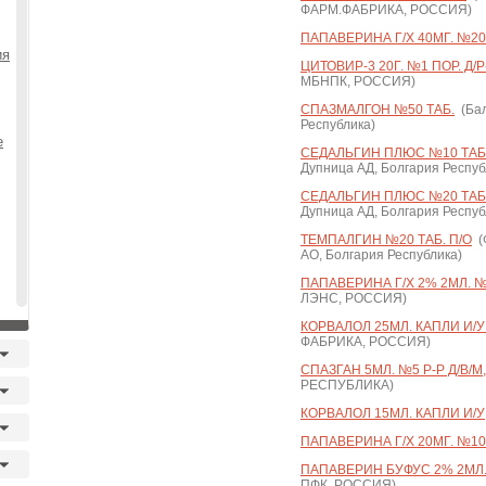
ФАРМ.ФАБРИКА, РОССИЯ)
ПАПАВЕРИНА Г/Х 40МГ. №20
ия
ЦИТОВИР-3 20Г. №1 ПОР. Д/Р-
МБНПК, РОССИЯ)
СПАЗМАЛГОН №50 ТАБ.
(Бал
Республика)
е
СЕДАЛЬГИН ПЛЮС №10 ТАБ.
Дупница АД, Болгария Респуб
СЕДАЛЬГИН ПЛЮС №20 ТАБ.
Дупница АД, Болгария Респуб
ТЕМПАЛГИН №20 ТАБ. П/О
(
АО, Болгария Республика)
ПАПАВЕРИНА Г/Х 2% 2МЛ. №
ЛЭНС, РОССИЯ)
КОРВАЛОЛ 25МЛ. КАПЛИ И/У
ФАБРИКА, РОССИЯ)
СПАЗГАН 5МЛ. №5 Р-Р Д/В/М,
РЕСПУБЛИКА)
КОРВАЛОЛ 15МЛ. КАПЛИ И/У
ПАПАВЕРИНА Г/Х 20МГ. №10
ПАПАВЕРИН БУФУС 2% 2МЛ.
ПФК, РОССИЯ)