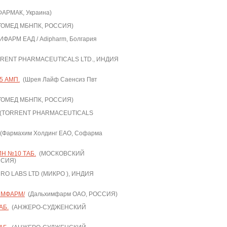
АРМАК, Украина)
ОМЕД МБНПК, РОССИЯ)
ФАРМ ЕАД / Adipharm, Болгария
RENT PHARMACEUTICALS LTD., ИНДИЯ
5 АМП.
(Шрея Лайф Саенсиз Пвт
ОМЕД МБНПК, РОССИЯ)
(TORRENT PHARMACEUTICALS
(Фармахим Холдинг ЕАО, Софарма
Н №10 ТАБ.
(МОСКОВСКИЙ
ССИЯ)
RO LABS LTD (МИКРО ), ИНДИЯ
ИМФАРМ/
(Дальхимфарм ОАО, РОССИЯ)
АБ.
(АНЖЕРО-СУДЖЕНСКИЙ