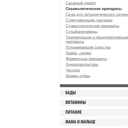
Сахарный диабет
Спазмолитические препараты
Ср-ва для ортодонтического лечен
Стимулирующие лактацию
Стоматологические препараты
Сульфаниламиды
Тонизирующие и общеукрепляющи
препараты
Успокаивающие средства
Ушибы, синяки
Ферментные препараты
Хондропротекторы
Чесотка
Шрамы,рубцы
БАДЫ
ВИТАМИНЫ
ПИТАНИЕ
МАМА И МАЛЫШ