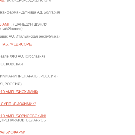
АБ.
(АНЖЕРО-СУДЖЕНСКИЙ
канфарма - Дупница АД, Болгария
0 АМП.
(ШАНЬДУН ШЭНЛУ
тай/Япония)
авис АО, Итальянская республика)
 ТАБ. /МЕДИСОРБ/
авле ХФЗ АО, Югославия)
ОСКОВСКАЯ
ХИМФАРМПРЕПАРАТЫ, РОССИЯ)
Я, РОССИЯ)
10 АМП. /БИОХИМИК/
 СУПП. /БИОХИМИК/
№10 АМП. /БОРИСОВСКИЙ/
ПРЕПАРАТОВ, БЕЛАРУСЬ
УРАЛБИОФАРМ/