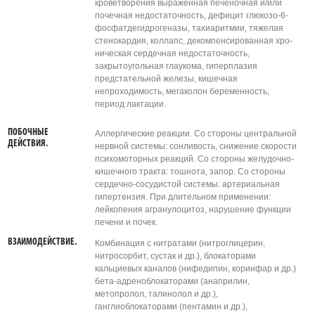
кроветворения выраженная печеночная и/или
почечная недостаточность, дефицит глюкозо-6-
фосфатдегидрогеназы, тахиаритмии, тяжелая
стенокардия, коллапс, декомпенсированная хро-
ническая сердечная недостаточность,
закрытоугольная глаукома, гиперплазия
предстательной железы, кишечная
непроходимость, мегаколон беременность,
период лактации.
ПОБОЧНЫЕ
Аллергические реакции. Со стороны центральной
ДЕЙСТВИЯ.
нервной системы: сонливость, снижение скорости
психомоторных реакций. Со стороны желудочно-
кишечного тракта: тошнота, запор. Со стороны
сердечно-сосудистой системы: артериальная
гипертензия. При длительном применении:
лейкопения агранулоцитоз, нарушение функции
печени и почек.
ВЗАИМОДЕЙСТВИЕ.
Комбинация с нитратами (нитроглицерин,
нитросорбит, сустак и др.), блокаторами
кальциевых каналов (нифедипин, коринфар и др.)
бета-адреноблокаторами (анаприлин,
метопролол, талинолол и др.),
ганглиоблокаторами (пентамин и др.),