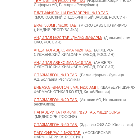
ТЕМПАЛГИН №100 ТАБ. П/О
(Фармахим Холдинг ЕАО,
Софарма АО, Болгария Республика)
ПЛАТИФИЛЛИН И ПАПАВЕРИН №10 ТАБ.
(МОСКОВСКИЙ ЭНДОКРИННЫЙ ЗАВОД, РОССИЯ)
БРАЛ 500МГ. №100 ТАБ.
(MICRO LABS LTD (МИКРО
), ИНДИЯ РЕСПУБЛИКА)
АНДИПАЛ №20 ТАБ. /ДАЛЬХИМФАРМ/
(Дальхимфарм
ОАО, РОССИЯ)
АНДИПАЛ АВЕКСИМА №20 ТАБ.
(АНЖЕРО-
СУДЖЕНСКИЙ ХИМ.ФАРМ ЗАВОД, РОССИЯ)
АНДИПАЛ АВЕКСИМА №10 ТАБ.
(АНЖЕРО-
СУДЖЕНСКИЙ ХИМ.ФАРМ ЗАВОД, РОССИЯ)
СПАЗМАЛГОН №10 ТАБ.
(Балканфарма - Дупница
АД, Болгария Республика)
ДИБАЗОЛ-ВИАЛ 1% 5МЛ. №10 АМП.
(ШАНЬДУН ШЭНЛУ
ФАРМАСЬЮТИКАЛ КО ЛТД, Китай/Япония)
СПАЗМАЛГОН №20 ТАБ.
(Актавис АО, Итальянская
республика)
ПАПАВЕРИНА Г/Х 40МГ. №20 ТАБ. /МЕДИСОРБ/
(МЕДИСОРБ, РОССИЯ)
СПАЗМАЛГОН №50 ТАБ.
(Здравле ХФЗ АО, Югославия)
ПАГЛЮФЕРАЛ-1 №20 ТАБ.
(МОСКОВСКАЯ
ФАРМ.ФАБРИКА, РОССИЯ)