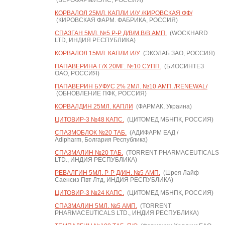
(ВЕРОФАРМ/ЛЭНС, РОССИЯ)
КОРВАЛОЛ 25МЛ. КАПЛИ И/У /КИРОВСКАЯ ФФ/
(КИРОВСКАЯ ФАРМ. ФАБРИКА, РОССИЯ)
СПАЗГАН 5МЛ. №5 Р-Р Д/В/М,В/В АМП.
(WOCKHARD
LTD, ИНДИЯ РЕСПУБЛИКА)
КОРВАЛОЛ 15МЛ. КАПЛИ И/У
(ЭКОЛАБ ЗАО, РОССИЯ)
ПАПАВЕРИНА Г/Х 20МГ. №10 СУПП.
(БИОСИНТЕЗ
ОАО, РОССИЯ)
ПАПАВЕРИН БУФУС 2% 2МЛ. №10 АМП. /RENEWAL/
(ОБНОВЛЕНИЕ ПФК, РОССИЯ)
КОРВАЛДИН 25МЛ. КАПЛИ
(ФАРМАК, Украина)
ЦИТОВИР-3 №48 КАПС.
(ЦИТОМЕД МБНПК, РОССИЯ)
СПАЗМОБЛОК №20 ТАБ.
(АДИФАРМ ЕАД /
Adipharm, Болгария Республика)
СПАЗМАЛИН №20 ТАБ.
(TORRENT PHARMACEUTICALS
LTD., ИНДИЯ РЕСПУБЛИКА)
РЕВАЛГИН 5МЛ. Р-Р Д/ИН. №5 АМП.
(Шрея Лайф
Саенсиз Пвт Лтд, ИНДИЯ РЕСПУБЛИКА)
ЦИТОВИР-3 №24 КАПС.
(ЦИТОМЕД МБНПК, РОССИЯ)
СПАЗМАЛИН 5МЛ. №5 АМП.
(TORRENT
PHARMACEUTICALS LTD., ИНДИЯ РЕСПУБЛИКА)