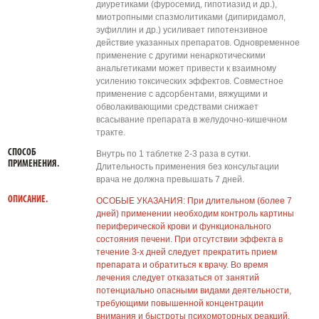
диуретиками (фуросемид, гипотиазид и др.),
миотропными спазмолитиками (дипиридамол,
эуфиллин и др.) усиливает гипотензивное
действие указанных препаратов. Одновременное
применение с другими ненаркотическими
анальгетиками может привести к взаимному
усилению токсических эффектов. Совместное
применение с адсорбентами, вяжущими и
обволакивающими средствами снижает
всасывание препарата в желудочно-кишечном
тракте.
СПОСОБ
Внутрь по 1 таблетке 2-3 раза в сутки.
ПРИМЕНЕНИЯ.
Длительность применения без консультации
врача не должна превышать 7 дней.
ОПИСАНИЕ.
ОСОБЫЕ УКАЗАНИЯ: При длительном (более 7
дней) применении необходим контроль картины
периферической крови и функционального
состояния печени. При отсутствии эффекта в
течение 3-х дней следует прекратить прием
препарата и обратиться к врачу. Во время
лечения следует отказаться от занятий
потенциально опасными видами деятельности,
требующими повышенной концентрации
внимания и быстроты психомоторных реакций.