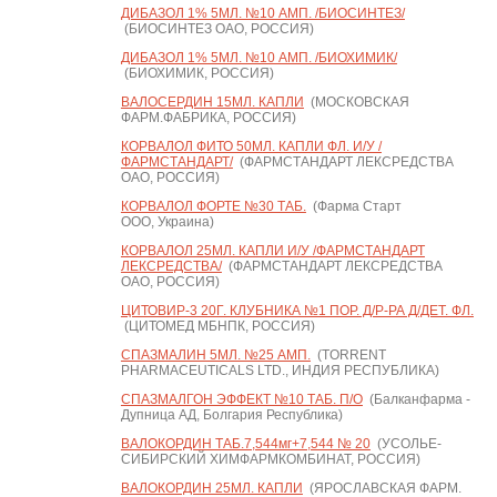
ДИБАЗОЛ 1% 5МЛ. №10 АМП. /БИОСИНТЕЗ/
(БИОСИНТЕЗ ОАО, РОССИЯ)
ДИБАЗОЛ 1% 5МЛ. №10 АМП. /БИОХИМИК/
(БИОХИМИК, РОССИЯ)
ВАЛОСЕРДИН 15МЛ. КАПЛИ
(МОСКОВСКАЯ
ФАРМ.ФАБРИКА, РОССИЯ)
КОРВАЛОЛ ФИТО 50МЛ. КАПЛИ ФЛ. И/У /
ФАРМСТАНДАРТ/
(ФАРМСТАНДАРТ ЛЕКСРЕДСТВА
ОАО, РОССИЯ)
КОРВАЛОЛ ФОРТЕ №30 ТАБ.
(Фарма Старт
ООО, Украина)
КОРВАЛОЛ 25МЛ. КАПЛИ И/У /ФАРМСТАНДАРТ
ЛЕКСРЕДСТВА/
(ФАРМСТАНДАРТ ЛЕКСРЕДСТВА
ОАО, РОССИЯ)
ЦИТОВИР-3 20Г. КЛУБНИКА №1 ПОР. Д/Р-РА Д/ДЕТ. ФЛ.
(ЦИТОМЕД МБНПК, РОССИЯ)
СПАЗМАЛИН 5МЛ. №25 АМП.
(TORRENT
PHARMACEUTICALS LTD., ИНДИЯ РЕСПУБЛИКА)
СПАЗМАЛГОН ЭФФЕКТ №10 ТАБ. П/О
(Балканфарма -
Дупница АД, Болгария Республика)
ВАЛОКОРДИН ТАБ.7,544мг+7,544 № 20
(УСОЛЬЕ-
СИБИРСКИЙ ХИМФАРМКОМБИНАТ, РОССИЯ)
ВАЛОКОРДИН 25МЛ. КАПЛИ
(ЯРОСЛАВСКАЯ ФАРМ.