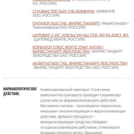
ОА, РОССИЯ)
СПАЗМАСТОП №20 ТАБ./ЮЖФАРМ/
(ЮЖФАРМ
ООО, РОССИЯ)
ПАПАЗОЛ №20 ТАБ. /ФАРМСТАНДАРТ/
(Фармстандарт-
Томскхимфарм,ОАО, РОССИЯ)
ЦИТОВИР-3 20Г. АПЕЛЬСИН №1 ПОР. Д/Р-РА Д/ДЕТ. ФЛ.
(ЦИТОМЕД МБНПК, РОССИЯ)
КОРВАЛОЛ ПЛЮС ФОРТЕ 25МЛ. КАПЛИ /
ФАРМСТАНДАРТ ЛЕКСРЕДСТВА/
(ФАРМСТАНДАРТ
ЛЕКСРЕДСТВА ОАО, РОССИЯ)
АНДИПАЛ №50 ТАБ. /ФАРМСТАНДАРТ-ЛЕКСРЕДСТВА/
(ФАРМСТАНДАРТ ЛЕКСРЕДСТВА ОАО, РОССИЯ)
ФАРМАКОЛОГИЧЕСКОЕ
Комбинированный препарат. Сочетание
ДЕЙСТВИЕ.
компонентов препарата приводит к взаимному
усиле-нию их фармакологического действия.
Метамизол натрия – производное пиразолона,
оказывает анальгезирующее и жаропонижающее
действие. Дибазол (бендазол) –
вазодилатирующее средство обладает
сосудорасширяющим действием, стимулирует
функцию спинного мозга. Оказывает