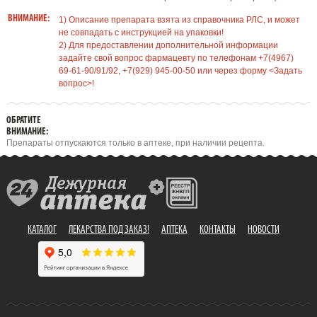
ВНИМАНИЕ:
1) Описание препарата взята из справочника РЛС, и может
не совпадать с инструкцией на упаковки!
2) Для предоставлении дополнительной информации
задайте свой вопрос фармацевту по телефонам +7(4967)
69-61-90/91/92, +7(929) 945-00-50 или через форму <Задать
вопрос>!
ОБРАТИТЕ
ВНИМАНИЕ:
Препараты отпускаются только в аптеке, при наличии рецепта.
КАТАЛОГ
ЛЕКАРСТВА ПОД ЗАКАЗ!
АПТЕКА
КОНТАКТЫ
НОВОСТИ