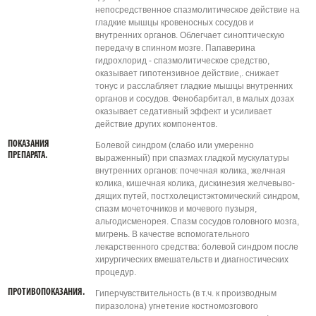
непосредственное спазмолитическое действие на
гладкие мышцы кровеносных сосудов и
внутренних органов. Облегчает синоптическую
передачу в спинном мозге. Папаверина
гидрохлорид - спазмолитическое средство,
оказывает гипотензивное действие,. снижает
тонус и расслабляет гладкие мышцы внутренних
органов и сосудов. Фенобарбитал, в малых дозах
оказывает седативный эффект и усиливает
действие других компонентов.
ПОКАЗАНИЯ
Болевой синдром (слабо или умеренно
ПРЕПАРАТА.
выраженный) при спазмах гладкой мускулатуры
внутренних органов: почечная колика, желчная
колика, кишечная колика, дискинезия желчевыво-
дящих путей, постхолецистэктомический синдром,
спазм мочеточников и мочевого пузыря,
альгодисменорея. Спазм сосудов головного мозга,
мигрень. В качестве вспомогательного
лекарственного средства: болевой синдром после
хирургических вмешательств и диагностических
процедур.
ПРОТИВОПОКАЗАНИЯ.
Гиперчувствительность (в т.ч. к производным
пиразолона) угнетение костномозгового