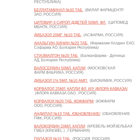
РЕСПУБЛИКА)
БЕЛЛАТАМИНАЛ №30 ТАБ.
(ВИЛАР ФАРМЦЕНТР
ЗАО, РОССИЯ)
ЦИТОВИР-3 СИРОП Д/ДЕТЕЙ 50МЛ. ФЛ.
(ЦИТОМЕД
МБНПК, РОССИЯ)
ДИБАЗОЛ 20МГ. №10 ТАБ.
(АСФАРМА, РОССИЯ)
АНАЛЬГИН-ХИНИН №20 ТАБ.
(Фармахим Холдинг ЕАО,
Софарма АО, Болгария Республика)
СПАЗМАЛГОН №20 ТАБ.
(Балканфарма - Дупница
АД, Болгария Республика)
ВАЛОСЕРДИН 50МЛ. КАПЛИ
(МОСКОВСКАЯ
ФАРМ.ФАБРИКА, РОССИЯ)
ДИБАЗОЛ 1% 5МЛ. №10 АМП.
(БИОХИМИК, РОССИЯ)
КОРВАЛОЛ 25МЛ. КАПЛИ ФЛ. И/У /ФЛОРА КАВКАЗА/
(ФЛОРА КАВКАЗА ОАО , РОССИЯ)
КОРВАЛОЛ №20 ТАБ. /ЮЖФАРМ/
(ЮЖФАРМ
ООО, РОССИЯ)
АНДИПАЛ №10 ТАБ. /ОБНОВЛЕНИЕ/
(ОБНОВЛЕНИЕ
ПФК, РОССИЯ)
ВАЛОКОРДИН 20МЛ. КАПЛИ
(КРЕВЕЛЬ МОЙЗЕЛЬБАХ
ГМБХ (KREWEL ) , ГЕРМАНИЯ)
ПАПАЗОЛ №10 ТАБ.
(РОССИЯ, РОССИЯ)