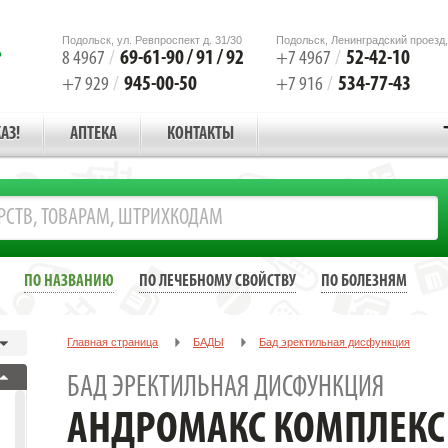
Подольск, ул. Ревпроспект д. 31/30
Подольск, Ленинградский проезд,
69-61-90 / 91 / 92
52-42-10
8 4967
/
+7 4967
/
945-00-50
534-77-43
+7 929
/
+7 916
/
АЗ!
АПТЕКА
КОНТАКТЫ
ПО НАЗВАНИЮ
ПО ЛЕЧЕБНОМУ СВОЙСТВУ
ПО БОЛЕЗНЯМ
Главная страница
БАДЫ
Бад эректильная дисфункция
АНДРОМАКС КОМПЛЕКС СВ №30 ПАК. [COMPLEX SW]
БАД ЭРЕКТИЛЬНАЯ ДИСФУНКЦИЯ
АНДРОМАКС КОМПЛЕКС 