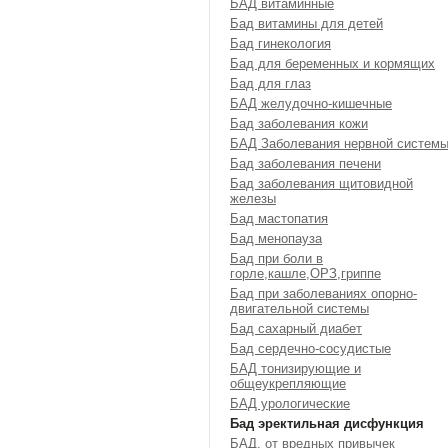
БАД витаминные
Бад витамины для детей
Бад гинекология
Бад для беременных и кормящих
Бад для глаз
БАД желудочно-кишечные
Бад заболевания кожи
БАД Заболевания нервной систем
Бад заболевания печени
Бад заболевания щитовидной
железы
Бад мастопатия
Бад менопауза
Бад при боли в
горле,кашле,ОРЗ,гриппе
Бад при заболеваниях опорно-
двигательной системы
Бад сахарный диабет
Бад сердечно-сосудистые
БАД тонизирующие и
общеукрепляющие
БАД урологические
Бад эректильная дисфункция
БАД, от вредных привычек