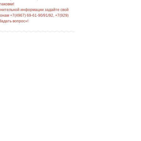
паковки!
лнительной информации задайте свой
нам +7(4967) 69-61-90/91/92, +7(929)
Задать вопрос»!