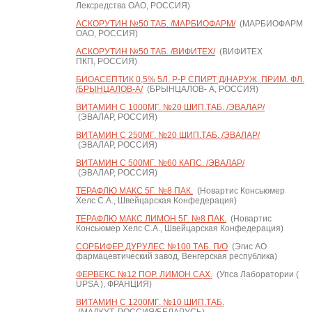
Лексредства ОАО, РОССИЯ)
АСКОРУТИН №50 ТАБ. /МАРБИОФАРМ/
(МАРБИОФАРМ
ОАО, РОССИЯ)
АСКОРУТИН №50 ТАБ. /ВИФИТЕХ/
(ВИФИТЕХ
ПКП, РОССИЯ)
БИОАСЕПТИК 0,5% 5Л. Р-Р СПИРТ Д/НАРУЖ. ПРИМ. ФЛ.
/БРЫНЦАЛОВ-А/
(БРЫНЦАЛОВ- А, РОССИЯ)
ВИТАМИН С 1000МГ. №20 ШИП.ТАБ. /ЭВАЛАР/
(ЭВАЛАР, РОССИЯ)
ВИТАМИН С 250МГ. №20 ШИП.ТАБ. /ЭВАЛАР/
(ЭВАЛАР, РОССИЯ)
ВИТАМИН С 500МГ. №60 КАПС. /ЭВАЛАР/
(ЭВАЛАР, РОССИЯ)
ТЕРАФЛЮ МАКС 5Г. №8 ПАК.
(Новартис Консьюмер
Хелс С.А., Швейцарская Конфедерация)
ТЕРАФЛЮ МАКС ЛИМОН 5Г. №8 ПАК.
(Новартис
Консьюмер Хелс С.А., Швейцарская Конфедерация)
СОРБИФЕР ДУРУЛЕС №100 ТАБ. П/О
(Эгис АО
фармацевтический завод, Венгерская республика)
ФЕРВЕКС №12 ПОР. ЛИМОН САХ.
(Упса Лаборатории (
UPSA ), ФРАНЦИЯ)
ВИТАМИН С 1200МГ. №10 ШИП.ТАБ.