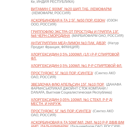
Ке, ИНДИЯ РЕСПУБЛИКА)
ВИТАМИН С 900МГ. №20 ШИП.ТАБ. /ХЕМОФАРМ/
(ХЕМОФАРМ, РОССИЯ)
АСКОРБИНОВАЯ К-ТА 2,5Г. №50 ПОР. /ОЗОН/
(ОЗОН
ООО, РОССИЯ)
ГРИППОФЛЮ ЭКСТРА ОТ ПРОСТУДЫ И ГРИППА 13Г.
№8 ЧЕРН.СМОРОДИНА
(МАРБИОФАРМ ОАО, РОССИЯ)
АНТИГРИППИН МЕД+ЛИМОН №3 ПАК. Д/ВЗР.
(Натур
Продукт Франция, ФРАНЦИЯ)
ХЛОРГЕКСИДИН 0,5% 1000МЛ. (1Л.) Р-Р СПИРТОВОЙ
ФЛ.
ХЛОРГЕКСИДИН 0,5% 100МЛ. №1 Р-Р СПИРТОВОЙ ФЛ.
ПРОСТУДОКС 5Г. №10 ПОР. /СИНТЕЗ/
(Синтез АКО
ОАО, РОССИЯ)
ЗВЕЗДОЧКА ФЛЮ АПЕЛЬСИН 15Г. №10 ПОР.
(ДАНАФА
ФАРМАСЬЮТИКАЛ ДЖОЙНТ СТОК КОМПАНИ /
DANAFA, Вьетнам Социалистическая Республика)
ХЛОРГЕКСИДИН 0,05% 100МЛ. №1 СТЕКЛ. Р-Р Д/
МЕСТН. И НАРУЖ.
ПРОСТУДОКС 5Г. №5 ПОР. /СИНТЕЗ/
(Синтез АКО
ОАО, РОССИЯ)
АСКОРБИНОВАЯ К-ТА 50МГ/МЛ. 2МЛ. №10 Р-Р Д/В/В,В/М
АМП. /ДАЛЬХИМФАРМ/
(Дальхимфарм ОАО, РОССИЯ)