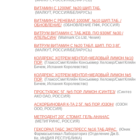
(МАЛКУТ, РОССИЯ/БЕЛАРУСЬ)
ВИТАМИН С 1200МГ. №20 ШИП.ТАБ.
(МАЛКУТ, РОССИЯ/БЕЛАРУСЬ)
ВИТАМИН С РЕНЕВАЛ 1000МГ. №10 ШИП.ТАБ. /
ОБНОВЛЕНИЕ/
(ОБНОВЛЕНИЕ ПФК, РОССИЯ)
ВИТРУМ ВИТАМИН C ТАБ.ЖЕВ. П/О 930МГ №30 /
АПЕЛЬСИН/
(Walmark Co.Ltd, Чехия)
ВИТРУМ ВИТАМИН C №20 ТАБЛ. ШИП. ПО 3,8Г.
(МАЛКУТ, РОССИЯ/БЕЛАРУСЬ)
КОЛДРЕКС ХОТРЕМ МЕНТОЛ+МЕДОВЫЙ ЛИМОН №10
ПОР.
(ГлаксоСмитКляйн Консьюмер Хелскер/СмитКляйн
Бичем, Испания Королевство)
КОЛДРЕКС ХОТРЕМ МЕНТОЛ+МЕДОВЫЙ ЛИМОН №5
ПОР.
(ГлаксоСмитКляйн Консьюмер Хелскер/СмитКляйн
Бичем, Испания Королевство)
ПРОСТУДОКС 5Г. №5 ПОР. ЛИМОН /СИНТЕЗ/
(Синтез
АКО ОАО, РОССИЯ)
АСКОРБИНОВАЯ К-ТА 2,5Г. №5 ПОР. /ОЗОН/
(ОЗОН
ООО, РОССИЯ)
МЕТРОДЕНТ 20Г. СТОМАТ. ГЕЛЬ АНАНАС
(МЕТИГРИНС, РОССИЯ)
ГЕКСОРАЛ ТАБС ЭКСПРЕСС №16 ТАБ.Д/РАС.
(Юник
Фармасьютикал Лабораториз (Отделение Дж.Б.
Ке, ИНДИЯ РЕСПУБЛИКА)