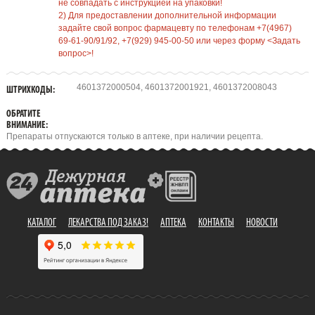
не совпадать с инструкцией на упаковки!
2) Для предоставлении дополнительной информации
задайте свой вопрос фармацевту по телефонам +7(4967)
69-61-90/91/92, +7(929) 945-00-50 или через форму <Задать
вопрос>!
4601372000504, 4601372001921, 4601372008043
ШТРИХКОДЫ:
ОБРАТИТЕ
ВНИМАНИЕ:
Препараты отпускаются только в аптеке, при наличии рецепта.
КАТАЛОГ
ЛЕКАРСТВА ПОД ЗАКАЗ!
АПТЕКА
КОНТАКТЫ
НОВОСТИ