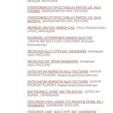
Франция, ФРАНЦИЯ)
ГРИППОФЛЮ ОТ ПРОСТУДЫ И ГРИППА 13Г. №10
КЛЮКВА
(МАРБИОФАРМ ОАО, РОССИЯ)
ГРИППОФЛЮ ОТ ПРОСТУДЫ И ГРИППА 13Г. №10
МАЛИНА
(МАРБИОФАРМ ОАО, РОССИЯ)
ФЕРВЕКС №8 ПОР. ЛИМОН САХ.
(Упса Лаборатории (
UPSA ), ФРАНЦИЯ)
КОЛДРЕКС ХОТРЕМ МЕД+ЛИМОН №10 ПОР.
(SMITKLINE BEECHAM CONSUMER, Испания
Королевство)
ДЕПАНТОЛ №10 СУПП.ВАГ. /НИЖФАРМ/
(Нижфарм
ОАО, РОССИЯ)
ДЕПАНТОЛ 30Г. КРЕМ /НИЖФАРМ/
(Нижфарм
ОАО, РОССИЯ)
АНТИ-АНГИН ФОРМУЛА №12 ПАСТИЛКИ
(NATUR
PRODUKT EUROPE, Нидерландов Королевство)
АНТИ-АНГИН ФОРМУЛА №24 ПАСТИЛКИ
(NATUR
PRODUKT EUROPE, Нидерландов Королевство)
ВАГИНОРМ-С 250МГ. №6 ТАБ.ВАГИН.
(АРТЕСАН
ФАРМА , ГЕРМАНИЯ)
ГЕКСИКОН 0,05% 100МЛ. Р-Р Д/НАРУЖ.ПРИМ. ФЛ. /
НИЖФАРМ/
(НИЖФАРМ, РОССИЯ)
ГЕКСИКОН 16МГ. №10 СУПП. ВАГ. /НИЖФАРМ/