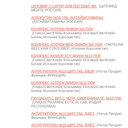
ЦИТОВИР-3 СИРОП Д/ДЕТЕЙ 50МЛ. ФЛ.
(ЦИТОМЕД
МБНПК, РОССИЯ)
АСКОРУТИН №50 ТАБ. /АЛТАЙВИТАМИНЫ/
(АЛТАЙВИТАМИНЫ, РОССИЯ)
КОЛДРЕКС ХОТРЕМ ЛИМОН №5 ПОР.
(ГлаксоСмитКляйн Консьюмер Хелскер/СмитКляйн
Бичем, Испания Королевство)
КОЛДРЕКС ХОТРЕМ МЕД+ЛИМОН №5 ПОР.
(SMITKLINE
BEECHAM CONSUMER, Испания Королевство)
КОЛДРЕКС ЮНИОР ХОТ ДРИНК №10 ПОР.
(ГлаксоСмитКляйн Консьюмер Хелскер/СмитКляйн
Бичем, Испания Королевство)
АНТИГРИППИН №10 ШИП.ТАБ. Д/ВЗР.
(Натур Продукт
Франция, ФРАНЦИЯ)
КОЛДРЕКС ХОТРЕМ ЛИМОН №10 ПОР.
(ГлаксоСмитКляйн Консьюмер Хелскер/СмитКляйн
Бичем, Испания Королевство)
РИНЗАСИП С ВИТ.С ЧЕРН. СМОРОДИНА 5Г. №10 ПАК.
(UNIQUE PHARMACEUTICAL LAB, ИНДИЯ
РЕСПУБЛИКА)
АНТИГРИППИН №10 ШИП.ТАБ. Д/ДЕТ.
(Натур Продукт
Франция, ФРАНЦИЯ)
АНТИГРИППИН №30 ШИП.ТАБ. Д/ДЕТ.
(Натур Продукт