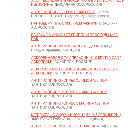
ХЛОРГЕКСИДИН БИГЛЮКОН. ФОРТЕ 0,1% 100МЛ. №1 Р-
Р /БИОЛАЙН/
(БИОЛЛАЙН ООО, РОССИЯ)
АНТИГРИППИН 20Г. ГРАН.ГОМЕОПАТ.
(NATUR
PRODUKT EUROPE, Нидерландов Королевство)
ПАНТОДЕРМ ПЛЮС 30Г. КРЕМ /АКРИХИН/
(Акрихин
АО, РОССИЯ)
ВАЙРУФЛЮ ЛИМОН ОТ ГРИППА И ПРОСТУДЫ №10
ПАК.
АНТИГРИППИН ЛИМОН №10 ПАК. Д/ВЗР.
(Натур
Продукт Франция, ФРАНЦИЯ)
АСКОРБИНОВАЯ К-ТА АПЕЛЬСИН №10 КРУТКА САХ./
АСКОПРОМ/
(АСКОПРОМ, РОССИЯ)
АСКОРБИНОВАЯ К-ТА КЛУБНИКА №10 КРУТКА САХ./
АСКОПРОМ/
(АСКОПРОМ, РОССИЯ)
АНТИГРИППИН-ЭКСПРЕСС ЛИМОН №9 ПОР.
(АНТИВИРАЛ, РОССИЯ)
АНТИГРИППИН-ЭКСПРЕСС ЛИМОН №6 ПОР.
(АНТИВИРАЛ, РОССИЯ)
АНТИГРИППИН-ЭКСПРЕСС МАЛИНА №9 ПОР.
(АНТИВИРАЛ, РОССИЯ)
КАТЕДЖЕЛЬ С ЛИДОКАИНОМ 12,5Г. №5 ГЕЛЬ ШПРИЦ
(МОНТАВИТ ГмбХ, Австрийская республика)
АСВИТОЛ 25МГ. №10 ТАБ.ЖЕВ. МАЛИНА
(Ай Си Эн