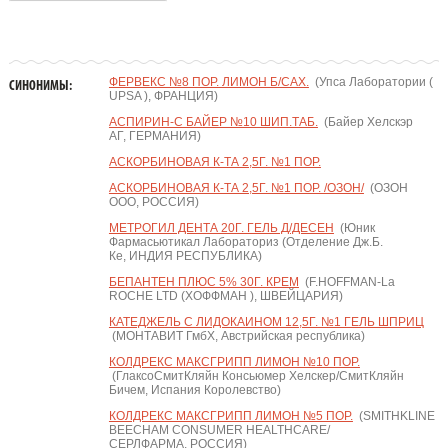
ФЕРВЕКС №8 ПОР. ЛИМОН Б/САХ.
(Упса Лаборатории (
СИНОНИМЫ:
UPSA ), ФРАНЦИЯ)
АСПИРИН-С БАЙЕР №10 ШИП.ТАБ.
(Байер Хелскэр
АГ, ГЕРМАНИЯ)
АСКОРБИНОВАЯ К-ТА 2,5Г. №1 ПОР.
АСКОРБИНОВАЯ К-ТА 2,5Г. №1 ПОР. /ОЗОН/
(ОЗОН
ООО, РОССИЯ)
МЕТРОГИЛ ДЕНТА 20Г. ГЕЛЬ Д/ДЕСЕН
(Юник
Фармасьютикал Лабораториз (Отделение Дж.Б.
Ке, ИНДИЯ РЕСПУБЛИКА)
БЕПАНТЕН ПЛЮС 5% 30Г. КРЕМ
(F.HOFFMAN-La
ROCHE LTD (ХОФФМАН ), ШВЕЙЦАРИЯ)
КАТЕДЖЕЛЬ С ЛИДОКАИНОМ 12,5Г. №1 ГЕЛЬ ШПРИЦ
(МОНТАВИТ ГмбХ, Австрийская республика)
КОЛДРЕКС МАКСГРИПП ЛИМОН №10 ПОР.
(ГлаксоСмитКляйн Консьюмер Хелскер/СмитКляйн
Бичем, Испания Королевство)
КОЛДРЕКС МАКСГРИПП ЛИМОН №5 ПОР.
(SMITHKLINE
BEECHAM CONSUMER HEALTHCARE/
СЕРЛФАРМА, РОССИЯ)