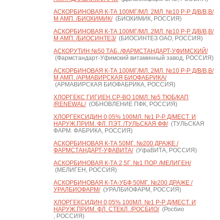
АСКОРБИНОВАЯ К-ТА 100МГ/МЛ. 2МЛ. №10 Р-Р Д/В/В,В/
М АМП. /БИОХИМИК/
(БИОХИМИК, РОССИЯ)
АСКОРБИНОВАЯ К-ТА 100МГ/МЛ. 2МЛ. №10 Р-Р Д/В/В,В/
М АМП. /БИОСИНТЕЗ/
(БИОСИНТЕЗ ОАО, РОССИЯ)
АСКОРУТИН №50 ТАБ. /ФАРМСТАНДАРТ-УФИМСКИЙ/
(Фармстандарт-Уфимский витаминный завод, РОССИЯ)
АСКОРБИНОВАЯ К-ТА 100МГ/МЛ. 2МЛ. №10 Р-Р Д/В/В,В/
М АМП. /АРМАВИРСКАЯ БИОФАБРИКА/
(АРМАВИРСКАЯ БИОФАБРИКА, РОССИЯ)
ХЛОРГЕКС ГИГИЕН.СР-ВО 10МЛ. №5 ТЮБ/КАП
/RENEWAL/
(ОБНОВЛЕНИЕ ПФК, РОССИЯ)
ХЛОРГЕКСИДИН 0,05% 100МЛ. №1 Р-Р Д/МЕСТ. И
НАРУЖ.ПРИМ. ФЛ. ПЭТ. /ТУЛЬСКАЯ ФФ/
(ТУЛЬСКАЯ
ФАРМ. ФАБРИКА, РОССИЯ)
АСКОРБИНОВАЯ К-ТА 50МГ. №200 ДРАЖЕ /
ФАРМСТАНДАРТ-УФАВИТА/
(УфаВИТА, РОССИЯ)
АСКОРБИНОВАЯ К-ТА 2,5Г. №1 ПОР. /МЕЛИГЕН/
(МЕЛИГЕН, РОССИЯ)
АСКОРБИНОВАЯ К-ТА-УБФ 50МГ. №200 ДРАЖЕ /
УРАЛБИОФАРМ/
(УРАЛБИОФАРМ, РОССИЯ)
ХЛОРГЕКСИДИН 0,05% 100МЛ. №1 Р-Р Д/МЕСТ. И
НАРУЖ.ПРИМ. ФЛ. СТЕКЛ. /РОСБИО/
(Росбио
, РОССИЯ)