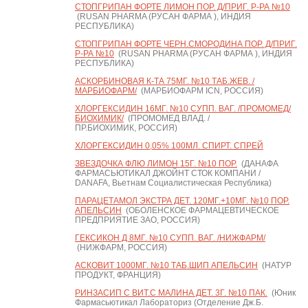
СТОПГРИПАН ФОРТЕ ЛИМОН ПОР. Д/ПРИГ. Р-РА №10
(RUSAN PHARMA (РУСАН ФАРМА ), ИНДИЯ
РЕСПУБЛИКА)
СТОПГРИПАН ФОРТЕ ЧЕРН.СМОРОДИНА ПОР. Д/ПРИГ.
Р-РА №10
(RUSAN PHARMA (РУСАН ФАРМА ), ИНДИЯ
РЕСПУБЛИКА)
АСКОРБИНОВАЯ К-ТА 75МГ. №10 ТАБ.ЖЕВ. /
МАРБИОФАРМ/
(МАРБИОФАРМ ICN, РОССИЯ)
ХЛОРГЕКСИДИН 16МГ. №10 СУПП. ВАГ. /ПРОМОМЕД/
БИОХИМИК/
(ПРОМОМЕД ВЛАД. /
ПР.БИОХИМИК, РОССИЯ)
ХЛОРГЕКСИДИН 0,05% 100МЛ. СПИРТ. СПРЕЙ
ЗВЕЗДОЧКА ФЛЮ ЛИМОН 15Г. №10 ПОР.
(ДАНАФА
ФАРМАСЬЮТИКАЛ ДЖОЙНТ СТОК КОМПАНИ /
DANAFA, Вьетнам Социалистическая Республика)
ПАРАЦЕТАМОЛ ЭКСТРА ДЕТ. 120МГ.+10МГ. №10 ПОР.
АПЕЛЬСИН
(ОБОЛЕНСКОЕ ФАРМАЦЕВТИЧЕСКОЕ
ПРЕДПРИЯТИЕ ЗАО, РОССИЯ)
ГЕКСИКОН Д 8МГ. №10 СУПП. ВАГ. /НИЖФАРМ/
(НИЖФАРМ, РОССИЯ)
АСКОВИТ 1000МГ. №10 ТАБ.ШИП АПЕЛЬСИН
(НАТУР
ПРОДУКТ, ФРАНЦИЯ)
РИНЗАСИП С ВИТ.С МАЛИНА ДЕТ. 3Г. №10 ПАК.
(Юник
Фармасьютикал Лабораториз (Отделение Дж.Б.