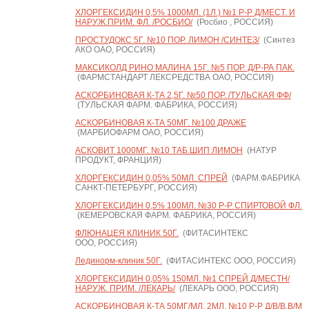
ХЛОРГЕКСИДИН 0,5% 1000МЛ. (1Л.) №1 Р-Р Д/МЕСТ. И
НАРУЖ.ПРИМ. ФЛ. /РОСБИО/
(Росбио , РОССИЯ)
ПРОСТУДОКС 5Г. №10 ПОР. ЛИМОН /СИНТЕЗ/
(Синтез
АКО ОАО, РОССИЯ)
МАКСИКОЛД РИНО МАЛИНА 15Г. №5 ПОР. Д/Р-РА ПАК.
(ФАРМСТАНДАРТ ЛЕКСРЕДСТВА ОАО, РОССИЯ)
АСКОРБИНОВАЯ К-ТА 2,5Г. №50 ПОР. /ТУЛЬСКАЯ ФФ/
(ТУЛЬСКАЯ ФАРМ. ФАБРИКА, РОССИЯ)
АСКОРБИНОВАЯ К-ТА 50МГ. №100 ДРАЖЕ
(МАРБИОФАРМ ОАО, РОССИЯ)
АСКОВИТ 1000МГ. №10 ТАБ.ШИП ЛИМОН
(НАТУР
ПРОДУКТ, ФРАНЦИЯ)
ХЛОРГЕКСИДИН 0,05% 50МЛ. СПРЕЙ
(ФАРМ.ФАБРИКА
САНКТ-ПЕТЕРБУРГ, РОССИЯ)
ХЛОРГЕКСИДИН 0,5% 100МЛ. №30 Р-Р СПИРТОВОЙ ФЛ.
(КЕМЕРОВСКАЯ ФАРМ. ФАБРИКА, РОССИЯ)
ФЛЮНАЦЕЯ КЛИНИК 50Г.
(ФИТАСИНТЕКС
ООО, РОССИЯ)
Лединорм-клиник 50Г.
(ФИТАСИНТЕКС ООО, РОССИЯ)
ХЛОРГЕКСИДИН 0,05% 150МЛ. №1 СПРЕЙ Д/МЕСТН/
НАРУЖ. ПРИМ. /ЛЕКАРЬ/
(ЛЕКАРЬ ООО, РОССИЯ)
АСКОРБИНОВАЯ К-ТА 50МГ/МЛ. 2МЛ. №10 Р-Р Д/В/В,В/М