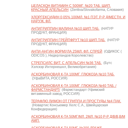
ЦЕЛАСКОН ВИТАМИН С 500МГ. №20 ТАБ. ШИП.
КРАСНЫЙ АПЕЛЬСИН
(Zentiva/Slovakofarma, Словакия)
ХЛОРГЕКСИДИН 0,05% 100МЛ. №1 ПЭТ. Р-Р Д/МЕСТН. И
НАРУЖ. ФЛ.
АНТИГРИППИН МАЛИНА №10 ШИП.ТАБ.
(НАТУР
ПРОДУКТ, ФРАНЦИЯ)
АНТИГРИППИН ГРЕЙПФРУТ №10 ШИП.ТАБ.
(НАТУР
ПРОДУКТ, ФРАНЦИЯ)
АНТИ-АНГИН ФОРМУЛА 25МЛ. ФЛ. СПРЕЙ
(ОДИКОС (
ODICOS ), Нидерландов Королевство)
СТРЕПСИЛС ВИТ. С АПЕЛЬСИН №36 ТАБ.
(Бутс
Хэлскэр Интернешнл, Великобритания)
АСКОРБИНОВАЯ К-ТА 100МГ. ГЛЮКОЗА №10 ТАБ.
(УфаВИТА, РОССИЯ)
АСКОРБИНОВАЯ К-ТА 100МГ. ГЛЮКОЗА №40 ТАБ. /
ФАРМСТАНДАРТ/
(Фармстандарт-Уфимский
витаминный завод, РОССИЯ)
ТЕРАФЛЮ ЛИМОН ОТ ГРИППА И ПРОСТУДЫ №4 ПАК.
(Новартис Консьюмер Хелс С.А., Швейцарская
Конфедерация)
АСКОРБИНОВАЯ К-ТА 50МГ/МЛ. 2МЛ. №10 Р-Р Д/В/В,В/М
АМП.