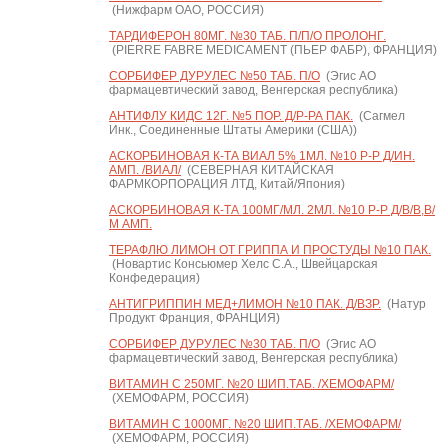
(Нижфарм ОАО, РОССИЯ)
ТАРДИФЕРОН 80МГ. №30 ТАБ. П/П/О ПРОЛОНГ.
(PIERRE FABRE MEDICAMENT (ПЬЕР ФАБР), ФРАНЦИЯ)
СОРБИФЕР ДУРУЛЕС №50 ТАБ. П/О
(Эгис АО
фармацевтический завод, Венгерская республика)
АНТИФЛУ КИДС 12Г. №5 ПОР. Д/Р-РА ПАК.
(Сагмел
Инк., Соединенные Штаты Америки (США))
АСКОРБИНОВАЯ К-ТА ВИАЛ 5% 1МЛ. №10 Р-Р Д/ИН.
АМП. /ВИАЛ/
(СЕВЕРНАЯ КИТАЙСКАЯ
ФАРМКОРПОРАЦИЯ ЛТД, Китай/Япония)
АСКОРБИНОВАЯ К-ТА 100МГ/МЛ. 2МЛ. №10 Р-Р Д/В/В,В/
М АМП.
ТЕРАФЛЮ ЛИМОН ОТ ГРИППА И ПРОСТУДЫ №10 ПАК.
(Новартис Консьюмер Хелс С.А., Швейцарская
Конфедерация)
АНТИГРИППИН МЕД+ЛИМОН №10 ПАК. Д/ВЗР.
(Натур
Продукт Франция, ФРАНЦИЯ)
СОРБИФЕР ДУРУЛЕС №30 ТАБ. П/О
(Эгис АО
фармацевтический завод, Венгерская республика)
ВИТАМИН С 250МГ. №20 ШИП.ТАБ. /ХЕМОФАРМ/
(ХЕМОФАРМ, РОССИЯ)
ВИТАМИН С 1000МГ. №20 ШИП.ТАБ. /ХЕМОФАРМ/
(ХЕМОФАРМ, РОССИЯ)