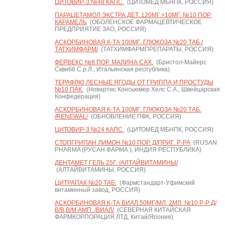
ЦИТОВИР-3 №48 КАПС.
(ЦИТОМЕД МБНПК, РОССИЯ)
ПАРАЦЕТАМОЛ ЭКСТРА ДЕТ. 120МГ.+10МГ. №10 ПОР.
КАРАМЕЛЬ
(ОБОЛЕНСКОЕ ФАРМАЦЕВТИЧЕСКОЕ
ПРЕДПРИЯТИЕ ЗАО, РОССИЯ)
АСКОРБИНОВАЯ К-ТА 100МГ. ГЛЮКОЗА №20 ТАБ./
ТАТХИМФАРМ/
(ТАТХИМФАРМПРЕПАРАТЫ, РОССИЯ)
ФЕРВЕКС №8 ПОР. МАЛИНА САХ.
(Бристол-Майерс
Сквибб С.р.Л., Итальянская республика)
ТЕРАФЛЮ ЛЕСНЫЕ ЯГОДЫ ОТ ГРИППА И ПРОСТУДЫ
№10 ПАК.
(Новартис Консьюмер Хелс С.А., Швейцарская
Конфедерация)
АСКОРБИНОВАЯ К-ТА 100МГ. ГЛЮКОЗА №20 ТАБ.
/RENEWAL/
(ОБНОВЛЕНИЕ ПФК, РОССИЯ)
ЦИТОВИР-3 №24 КАПС.
(ЦИТОМЕД МБНПК, РОССИЯ)
СТОПГРИПАН ЛИМОН №10 ПОР. Д/ПРИГ. Р-РА
(RUSAN
PHARMA (РУСАН ФАРМА ), ИНДИЯ РЕСПУБЛИКА)
ДЕНТАМЕТ ГЕЛЬ 25Г. /АЛТАЙВИТАМИНЫ/
(АЛТАЙВИТАМИНЫ, РОССИЯ)
ЦИТРАПАК №20 ТАБ.
(Фармстандарт-Уфимский
витаминный завод, РОССИЯ)
АСКОРБИНОВАЯ К-ТА ВИАЛ 50МГ/МЛ. 2МЛ. №10 Р-Р Д/
В/В,В/М АМП. /ВИАЛ/
(СЕВЕРНАЯ КИТАЙСКАЯ
ФАРМКОРПОРАЦИЯ ЛТД, Китай/Япония)