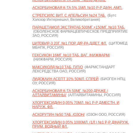
АСКОРБИНОВАЯ К-ТА 50МГ. №200 ДРАЖЕ
АСКОРБИНОВАЯ К-ТА 5% 1МЛ. №10 Р-Р Д/ИН. АМП.
СТРЕПСИЛС ВИТ. С АПЕЛЬСИН №24 ТАБ.
(Бутс
Хэлскэр Интернешнл, Великобритания)
ПАРАЦЕТАМОЛ ЭКСТРАТАБ 500МГ.+150МГ. №10 ТАБ.
(ОБОЛЕНСКОЕ ФАРМАЦЕВТИЧЕСКОЕ ПРЕДПРИЯТИЕ
ЗАО, РОССИЯ)
ЦИТОВИР-3 20Г. №1 ПОР. Д/Р-РА Д/ДЕТ. ФЛ.
(ЦИТОМЕД
МБНПК, РОССИЯ)
ГЕКСИКОН 16МГ. №10 ТАБ. ВАГ. /НИЖФАРМ/
(НИЖФАРМ, РОССИЯ)
МАКСИКОЛД №10 ТАБ. П/П/О
(ФАРМСТАНДАРТ
ЛЕКСРЕДСТВА ОАО, РОССИЯ)
ЛИДОКАИН АСЕПТ 10% 50МЛ. СПРЕЙ
(БИОГЕН НПЦ
ОУ, РОССИЯ)
АСКОРБИНОВАЯ К-ТА 50МГ. №200 ДРАЖЕ /
АЛТАЙВИТАМИНЫ/
(АЛТАЙВИТАМИНЫ, РОССИЯ)
ХЛОРГЕКСИДИН 0,05% 70МЛ. №1 Р-Р Д/МЕСТН. И
НАРУЖ. ФЛ.
АСКОРУТИН №50 ТАБ. /ОЗОН/
(ОЗОН ООО, РОССИЯ)
ХЛОРГЕКСИДИН 0,05% 1000МЛ. (1Л.) №1 Р-Р Д/НАРУЖ.
ПРИМ. ВОДНЫЙ ФЛ.