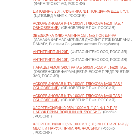
(ФАРМПРОЕКТ АО, РОССИЯ)
ЦИТОВИР-3 20Г. КЛУБНИКА №1 ПОР. Д/Р-РА Д/ДЕТ. ФЛ.
(ЦИТОМЕД МБНПК, РОССИЯ)
АСКОРБИНОВАЯ К-ТА 100МГ. ГЛЮКОЗА №10 ТАБ. /
ОБНОВЛЕНИЕ/
(ОБНОВЛЕНИЕ ПФК, РОССИЯ)
ЗВЕЗДОЧКА ФЛЮ МАЛИНА 15Г. №5 ПОР. Д/Р-РА
(ДАНАФА ФАРМАСЬЮТИКАЛ ДЖОЙНТ СТОК КОМПАНИ /
DANAFA, Вьетнам Социалистическая Республика)
АНТИГРИППИН 20Г.
(ФИТАСИНТЕКС ООО, РОССИЯ)
АНТИГРИППИН 10Г.
(ФИТАСИНТЕКС ООО, РОССИЯ)
ПАРАЦЕТАМОЛ ЭКСТРАТАБ 500МГ.+150МГ. №20 ТАБ.
(ОБОЛЕНСКОЕ ФАРМАЦЕВТИЧЕСКОЕ ПРЕДПРИЯТИЕ
ЗАО, РОССИЯ)
АСКОРБИНОВАЯ К-ТА 100МГ. ГЛЮКОЗА №30 ТАБ./
ОБНОВЛЕНИЕ/
(ОБНОВЛЕНИЕ ПФК, РОССИЯ)
АСКОРБИНОВАЯ К-ТА 100МГ. ГЛЮКОЗА №40 ТАБ./
ОБНОВЛЕНИЕ/
(ОБНОВЛЕНИЕ ПФК, РОССИЯ)
ХЛОРГЕКСИДИН 0,05% 1000МЛ. (1Л.) №1 Р-Р Д/
НАРУЖ.ПРИМ. ВОДНЫЙ ФЛ. /РОСБИО/
(Росбио
, РОССИЯ)
ХЛОРГЕКСИДИН 0,5% 1000МЛ. (1Л.) №1 СПИРТ. Р-Р Д/
МЕСТ. И НАРУЖ.ПРИМ. ФЛ. /РОСБИО/
(Росбио
, РОССИЯ)