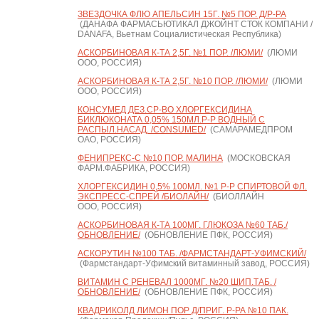
ЗВЕЗДОЧКА ФЛЮ АПЕЛЬСИН 15Г. №5 ПОР. Д/Р-РА
(ДАНАФА ФАРМАСЬЮТИКАЛ ДЖОЙНТ СТОК КОМПАНИ /
DANAFA, Вьетнам Социалистическая Республика)
АСКОРБИНОВАЯ К-ТА 2,5Г. №1 ПОР. /ЛЮМИ/
(ЛЮМИ
ООО, РОССИЯ)
АСКОРБИНОВАЯ К-ТА 2,5Г. №10 ПОР. /ЛЮМИ/
(ЛЮМИ
ООО, РОССИЯ)
КОНСУМЕД ДЕЗ.СР-ВО ХЛОРГЕКСИДИНА
БИКЛЮКОНАТА 0,05% 150МЛ.Р-Р ВОДНЫЙ С
РАСПЫЛ.НАСАД. /CONSUMED/
(САМАРАМЕДПРОМ
ОАО, РОССИЯ)
ФЕНИПРЕКС-С №10 ПОР. МАЛИНА
(МОСКОВСКАЯ
ФАРМ.ФАБРИКА, РОССИЯ)
ХЛОРГЕКСИДИН 0,5% 100МЛ. №1 Р-Р СПИРТОВОЙ ФЛ.
ЭКСПРЕСС-СПРЕЙ /БИОЛАЙН/
(БИОЛЛАЙН
ООО, РОССИЯ)
АСКОРБИНОВАЯ К-ТА 100МГ. ГЛЮКОЗА №60 ТАБ./
ОБНОВЛЕНИЕ/
(ОБНОВЛЕНИЕ ПФК, РОССИЯ)
АСКОРУТИН №100 ТАБ. /ФАРМСТАНДАРТ-УФИМСКИЙ/
(Фармстандарт-Уфимский витаминный завод, РОССИЯ)
ВИТАМИН С РЕНЕВАЛ 1000МГ. №20 ШИП.ТАБ. /
ОБНОВЛЕНИЕ/
(ОБНОВЛЕНИЕ ПФК, РОССИЯ)
КВАДРИКОЛД ЛИМОН ПОР Д/ПРИГ. Р-РА №10 ПАК.