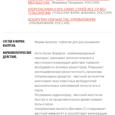
МЕД №10 ПАК.
(Фармакор Продакшн, РОССИЯ)
ХЛОРГЕКСИДИН 0,05% 100МЛ. СПРЕЙ ДЕЗ. СР-ВО /
ТУЛЬСКАЯ ФФ/
(ТУЛЬСКАЯ ФАРМ. ФАБРИКА, РОССИЯ)
АСКОРУТИН-УБФ №50 ТАБ. /УРАЛБИОФАРМ/
(УРАЛБИОФАРМ, РОССИЯ)
СОСТАВ И ФОРМА
Форма выпуска: таблетки для рассасывания.
ВЫПУСКА.
ФАРМАКОЛОГИЧЕСКОЕ
Анти-Ангин Формула - комбинированный
ДЕЙСТВИЕ.
препарат, оказывает антисептическое и
местноанестезирующее действие тормозит
возбудимость болевых рецепторов. Повышает
неспецифическую резистентность организма.
Хлоргексидина диацетат - местный антисептик
уничтожает всех известных возбудителей
воспалительных заболеваний полости рта и
горла.
Тетракаина гидрохлорид - местный анестетик,
быстро и на продолжительное время снимает
боль в горле.
Аскорбиновая кислота (Витамин С) стимулирует
местный иммунитет и способствует регенерации