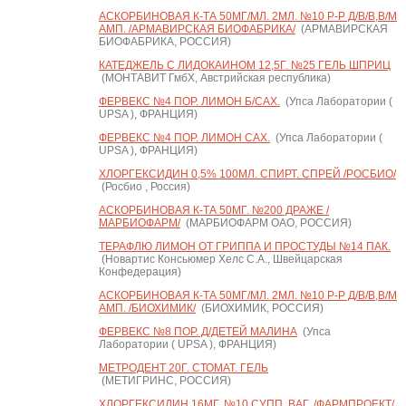
АСКОРБИНОВАЯ К-ТА 50МГ/МЛ. 2МЛ. №10 Р-Р Д/В/В,В/М
АМП. /АРМАВИРСКАЯ БИОФАБРИКА/
(АРМАВИРСКАЯ
БИОФАБРИКА, РОССИЯ)
КАТЕДЖЕЛЬ С ЛИДОКАИНОМ 12,5Г. №25 ГЕЛЬ ШПРИЦ
(МОНТАВИТ ГмбХ, Австрийская республика)
ФЕРВЕКС №4 ПОР. ЛИМОН Б/САХ.
(Упса Лаборатории (
UPSA ), ФРАНЦИЯ)
ФЕРВЕКС №4 ПОР. ЛИМОН САХ.
(Упса Лаборатории (
UPSA ), ФРАНЦИЯ)
ХЛОРГЕКСИДИН 0,5% 100МЛ. СПИРТ. СПРЕЙ /РОСБИО/
(Росбио , Россия)
АСКОРБИНОВАЯ К-ТА 50МГ. №200 ДРАЖЕ /
МАРБИОФАРМ/
(МАРБИОФАРМ ОАО, РОССИЯ)
ТЕРАФЛЮ ЛИМОН ОТ ГРИППА И ПРОСТУДЫ №14 ПАК.
(Новартис Консьюмер Хелс С.А., Швейцарская
Конфедерация)
АСКОРБИНОВАЯ К-ТА 50МГ/МЛ. 2МЛ. №10 Р-Р Д/В/В,В/М
АМП. /БИОХИМИК/
(БИОХИМИК, РОССИЯ)
ФЕРВЕКС №8 ПОР. Д/ДЕТЕЙ МАЛИНА
(Упса
Лаборатории ( UPSA ), ФРАНЦИЯ)
МЕТРОДЕНТ 20Г. СТОМАТ. ГЕЛЬ
(МЕТИГРИНС, РОССИЯ)
ХЛОРГЕКСИДИН 16МГ. №10 СУПП. ВАГ. /ФАРМПРОЕКТ/