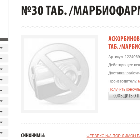
№30 ТАБ. /МАРБИОФАР
АСКОРБИНОВА
ТАБ. /МАРБИ
Артикул:
1224069
Действующее вещ
Доставка:
рабочие
Производитель:
Получить консул
СООБЩИТЬ О П
СИНОНИМЫ:
ФЕРВЕКС №8 ПОР. ЛИМОН Б