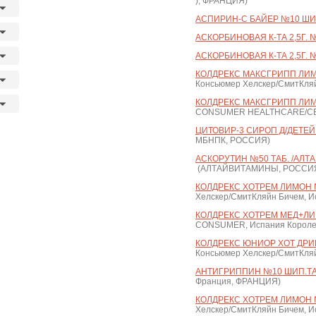
), ФРАНЦИЯ)
АСПИРИН-С БАЙЕР №10 ШИ
АСКОРБИНОВАЯ К-ТА 2,5Г. №
АСКОРБИНОВАЯ К-ТА 2,5Г. №
КОЛДРЕКС МАКСГРИПП ЛИМ
Консьюмер Хелскер/СмитКляй
КОЛДРЕКС МАКСГРИПП ЛИМ
CONSUMER HEALTHCARE/С
ЦИТОВИР-3 СИРОП Д/ДЕТЕЙ 
МБНПК, РОССИЯ)
АСКОРУТИН №50 ТАБ. /АЛ
(АЛТАЙВИТАМИНЫ, РОССИ
КОЛДРЕКС ХОТРЕМ ЛИМОН 
Хелскер/СмитКляйн Бичем, И
КОЛДРЕКС ХОТРЕМ МЕД+ЛИ
CONSUMER, Испания Короле
КОЛДРЕКС ЮНИОР ХОТ ДРИН
Консьюмер Хелскер/СмитКляй
АНТИГРИППИН №10 ШИП.ТАБ
Франция, ФРАНЦИЯ)
КОЛДРЕКС ХОТРЕМ ЛИМОН 
Хелскер/СмитКляйн Бичем, И