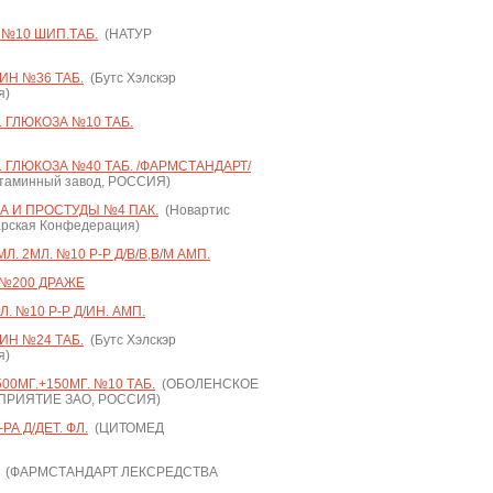
№10 ШИП.ТАБ.
(НАТУР
ИН №36 ТАБ.
(Бутс Хэлскэр
я)
 ГЛЮКОЗА №10 ТАБ.
 ГЛЮКОЗА №40 ТАБ. /ФАРМСТАНДАРТ/
таминный завод, РОССИЯ)
А И ПРОСТУДЫ №4 ПАК.
(Новартис
арская Конфедерация)
. 2МЛ. №10 Р-Р Д/В/В,В/М АМП.
 №200 ДРАЖЕ
. №10 Р-Р Д/ИН. АМП.
ИН №24 ТАБ.
(Бутс Хэлскэр
я)
0МГ.+150МГ. №10 ТАБ.
(ОБОЛЕНСКОЕ
РИЯТИЕ ЗАО, РОССИЯ)
РА Д/ДЕТ. ФЛ.
(ЦИТОМЕД
(ФАРМСТАНДАРТ ЛЕКСРЕДСТВА