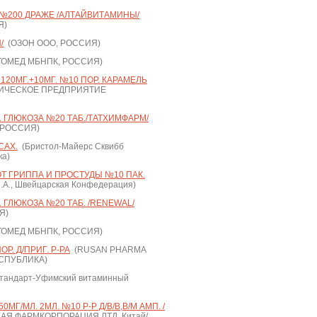
 №200 ДРАЖЕ /АЛТАЙВИТАМИНЫ/
Я)
/
(ОЗОН ООО, РОССИЯ)
ОМЕД МБНПК, РОССИЯ)
120МГ.+10МГ. №10 ПОР. КАРАМЕЛЬ
ИЧЕСКОЕ ПРЕДПРИЯТИЕ
. ГЛЮКОЗА №20 ТАБ./ТАТХИМФАРМ/
 РОССИЯ)
САХ.
(Бристол-Майерс Сквибб
ка)
Т ГРИППА И ПРОСТУДЫ №10 ПАК.
.А., Швейцарская Конфедерация)
 ГЛЮКОЗА №20 ТАБ. /RENEWAL/
Я)
ОМЕД МБНПК, РОССИЯ)
. Д/ПРИГ. Р-РА
(RUSAN PHARMA
ЕСПУБЛИКА)
тандарт-Уфимский витаминный
МГ/МЛ. 2МЛ. №10 Р-Р Д/В/В,В/М АМП. /
Я ФАРМКОРПОРАЦИЯ ЛТД, Китай/