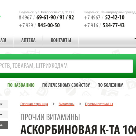
Подольск, ул. Ревпроспект д. 31/30
Подольск, Ленинградский проезд,
69-61-90 / 91 / 92
52-42-10
8 4967
/
+7 4967
/
945-00-50
534-77-43
+7 929
/
+7 916
/
АЗ!
АПТЕКА
КОНТАКТЫ
ПО НАЗВАНИЮ
ПО ЛЕЧЕБНОМУ СВОЙСТВУ
ПО БОЛЕЗНЯМ
Главная страница
Витамины
Прочии витамины
АСКОРБИНОВАЯ К-ТА 100МГ. ГЛЮКОЗА №30 ТАБ. /МАРБИОФАРМ/
ПРОЧИИ ВИТАМИНЫ
АСКОРБИНОВАЯ К-ТА 10