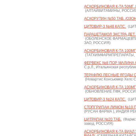
АСКОРБИНОВАЯ К-ТА 50МГ.
(АЛТАЙВИТАМИНЫ, РОССИ
АСКОРУТИН №50 ТАБ. /ОЗОН
ЦИТОВИР-3 №48 КАПС.
(ЦИТ
ПАРАЦЕТАМОЛ ЭКСТРА ДЕТ. 
(ОБОЛЕНСКОЕ ФАРМАЦЕВТ
ЗАО, РОССИЯ)
АСКОРБИНОВАЯ К-ТА 100МГ
(ТАТХИМФАРМПРЕПАРАТЫ,
ФЕРВЕКС №8 ПОР. МАЛИНА 
С.р.Л., Итальянская республи
ТЕРАФЛЮ ЛЕСНЫЕ ЯГОДЫ О
(Новартис Консьюмер Хелс С
АСКОРБИНОВАЯ К-ТА 100МГ.
(ОБНОВЛЕНИЕ ПФК, РОССИ
ЦИТОВИР-3 №24 КАПС.
(ЦИТ
СТОПГРИПАН ЛИМОН №10 ПОР
(РУСАН ФАРМА ), ИНДИЯ Р
ЦИТРАПАК №20 ТАБ.
(Фармс
завод, РОССИЯ)
АСКОРБИНОВАЯ К-ТА ВИАЛ 50
ВИАЛ/
(СЕВЕРНАЯ КИТАЙСКА