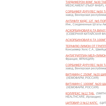
ТАРДИФЕРОН 80МГ. №30 ТАБ
MEDICAMENT (ПЬЕР ФАБР),
СОРБИФЕР ДУРУЛЕС №50 ТА
завод, Венгерская республика
АНТИФЛУ КИДС 12Г. №5 ПОР.
Инк., Соединенные Штаты Ам
АСКОРБИНОВАЯ К-ТА ВИАЛ 5%
(СЕВЕРНАЯ КИТАЙСКАЯ ФАР
АСКОРБИНОВАЯ К-ТА 100МГ/М
ТЕРАФЛЮ ЛИМОН ОТ ГРИПП
Консьюмер Хелс С.А., Швейц
АНТИГРИППИН МЕД+ЛИМОН №
Франция, ФРАНЦИЯ)
СОРБИФЕР ДУРУЛЕС №30 ТА
завод, Венгерская республика
ВИТАМИН С 250МГ. №20 ШИП
(ХЕМОФАРМ, РОССИЯ)
ВИТАМИН С 1000МГ. №20 ШИ
(ХЕМОФАРМ, РОССИЯ)
КОЛДРЕКС №12 ТАБ.
(SMITH
HEALTHCARE, Ирландия)
ЦИТОВИР-3 №12 КАПС.
(ЦИТ