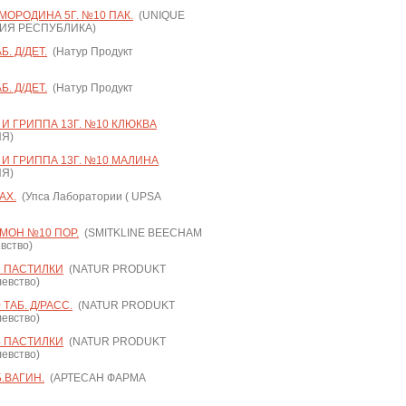
МОРОДИНА 5Г. №10 ПАК.
(UNIQUE
ДИЯ РЕСПУБЛИКА)
. Д/ДЕТ.
(Натур Продукт
. Д/ДЕТ.
(Натур Продукт
И ГРИППА 13Г. №10 КЛЮКВА
Я)
И ГРИППА 13Г. №10 МАЛИНА
Я)
АХ.
(Упса Лаборатории ( UPSA
МОН №10 ПОР.
(SMITKLINE BEECHAM
вство)
2 ПАСТИЛКИ
(NATUR PRODUKT
евство)
ТАБ. Д/РАСС.
(NATUR PRODUKT
евство)
4 ПАСТИЛКИ
(NATUR PRODUKT
евство)
.ВАГИН.
(АРТЕСАН ФАРМА