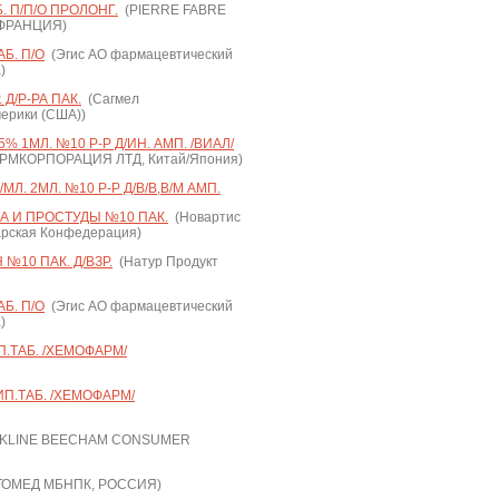
. П/П/О ПРОЛОНГ.
(PIERRE FABRE
 ФРАНЦИЯ)
Б. П/О
(Эгис АО фармацевтический
)
 Д/Р-РА ПАК.
(Сагмел
ерики (США))
 1МЛ. №10 Р-Р Д/ИН. АМП. /ВИАЛ/
МКОРПОРАЦИЯ ЛТД, Китай/Япония)
Л. 2МЛ. №10 Р-Р Д/В/В,В/М АМП.
А И ПРОСТУДЫ №10 ПАК.
(Новартис
арская Конфедерация)
10 ПАК. Д/ВЗР.
(Натур Продукт
Б. П/О
(Эгис АО фармацевтический
)
.ТАБ. /ХЕМОФАРМ/
П.ТАБ. /ХЕМОФАРМ/
KLINE BEECHAM CONSUMER
ОМЕД МБНПК, РОССИЯ)