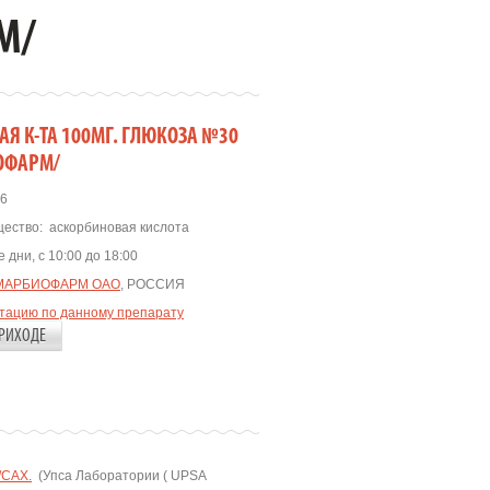
М/
Я К-ТА 100МГ. ГЛЮКОЗА №30
ОФАРМ/
6
ество:
аскорбиновая кислота
 дни, с 10:00 до 18:00
МАРБИОФАРМ ОАО
, РОССИЯ
ьтацию по данному препарату
РИХОДЕ
/САХ.
(Упса Лаборатории ( UPSA