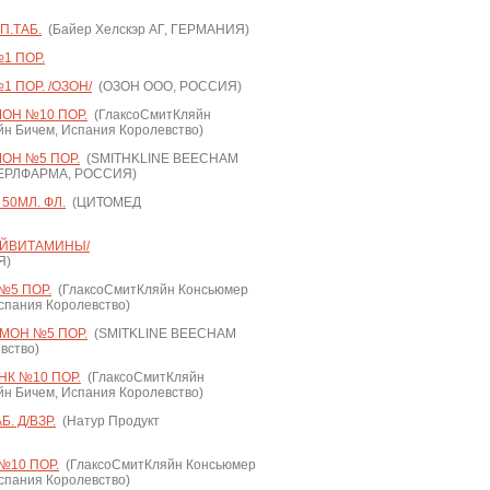
П.ТАБ.
(Байер Хелскэр АГ, ГЕРМАНИЯ)
1 ПОР.
1 ПОР. /ОЗОН/
(ОЗОН ООО, РОССИЯ)
ОН №10 ПОР.
(ГлаксоСмитКляйн
н Бичем, Испания Королевство)
ОН №5 ПОР.
(SMITHKLINE BEECHAM
ЕРЛФАРМА, РОССИЯ)
50МЛ. ФЛ.
(ЦИТОМЕД
ТАЙВИТАМИНЫ/
Я)
№5 ПОР.
(ГлаксоСмитКляйн Консьюмер
спания Королевство)
МОН №5 ПОР.
(SMITKLINE BEECHAM
вство)
К №10 ПОР.
(ГлаксоСмитКляйн
н Бичем, Испания Королевство)
. Д/ВЗР.
(Натур Продукт
№10 ПОР.
(ГлаксоСмитКляйн Консьюмер
спания Королевство)