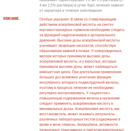
назначают парентерально 1-2 мл 5% раствора (2-
4 мл 2,5% раствора) в сутки. Курс лечения зависит
от характера и течения заболевания.
ОПИСАНИЕ.
Особые указания: В связи со стимулирующим
действием аскорбиновой кислоты на синтез
кортикостероидных гормонов необходимо следить
за функцией надпочечников и артериального
давления. Высокие дозы аскорбиновой кислоты
усиливают экскрецию оксалатов, способствуя
образованию камней в почках. У новорожденных,
матери которых принимали высокие дозы
аскорбиновой кислоты, и у взрослых, которые
принимали высокие дозы, может наблюдаться
рикошетная цинга. При длительном применении
больших доз возможно угнетение функции
инсулярного аппарата поджелудочной железы,
поэтому в процессе лечения ее необходимо
регулярно контролировать. У пациентов с
повышенным содержанием железа в организме
следует применять аскорбиновую кислоту в
минимальных дозах. Аскорбиновая кислота, как
восстановитель, может искажать результаты
различных лабораторных тестов (содержание в
крови и моче глюкозы, билирубина, активности
печеночных трансаминаз и лактатдегидрогеназы).