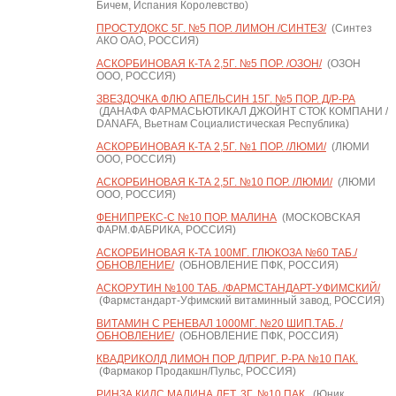
Бичем, Испания Королевство)
ПРОСТУДОКС 5Г. №5 ПОР. ЛИМОН /СИНТЕЗ/
(Синтез
АКО ОАО, РОССИЯ)
АСКОРБИНОВАЯ К-ТА 2,5Г. №5 ПОР. /ОЗОН/
(ОЗОН
ООО, РОССИЯ)
ЗВЕЗДОЧКА ФЛЮ АПЕЛЬСИН 15Г. №5 ПОР. Д/Р-РА
(ДАНАФА ФАРМАСЬЮТИКАЛ ДЖОЙНТ СТОК КОМПАНИ /
DANAFA, Вьетнам Социалистическая Республика)
АСКОРБИНОВАЯ К-ТА 2,5Г. №1 ПОР. /ЛЮМИ/
(ЛЮМИ
ООО, РОССИЯ)
АСКОРБИНОВАЯ К-ТА 2,5Г. №10 ПОР. /ЛЮМИ/
(ЛЮМИ
ООО, РОССИЯ)
ФЕНИПРЕКС-С №10 ПОР. МАЛИНА
(МОСКОВСКАЯ
ФАРМ.ФАБРИКА, РОССИЯ)
АСКОРБИНОВАЯ К-ТА 100МГ. ГЛЮКОЗА №60 ТАБ./
ОБНОВЛЕНИЕ/
(ОБНОВЛЕНИЕ ПФК, РОССИЯ)
АСКОРУТИН №100 ТАБ. /ФАРМСТАНДАРТ-УФИМСКИЙ/
(Фармстандарт-Уфимский витаминный завод, РОССИЯ)
ВИТАМИН С РЕНЕВАЛ 1000МГ. №20 ШИП.ТАБ. /
ОБНОВЛЕНИЕ/
(ОБНОВЛЕНИЕ ПФК, РОССИЯ)
КВАДРИКОЛД ЛИМОН ПОР Д/ПРИГ. Р-РА №10 ПАК.
(Фармакор Продакшн/Пульс, РОССИЯ)
РИНЗА КИДС МАЛИНА ДЕТ. 3Г. №10 ПАК.
(Юник