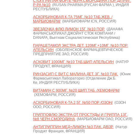
СТОПГРИПАН ФОРТЕ ЧЕРН.СМОРОДИНА ПОР. Д/ПРИГ.
Р-РА №10
(RUSAN PHARMA (РУСАН ФАРМА ), ИНДИЯ
РЕСПУБЛИКА)
АСКОРБИНОВАЯ К-ТА 75МГ. №10 ТАБ.ЖЕВ. /
МАРБИОФАРМ/
(МАРБИОФАРМ ICN, РОССИЯ)
ЗВЕЗДОЧКА ФЛЮ ЛИМОН 15Г. №10 ПОР.
(ДАНАФА
ФАРМАСЬЮТИКАЛ ДЖОЙНТ СТОК КОМПАНИ /
DANAFA, Вьетнам Социалистическая Республика)
ПАРАЦЕТАМОЛ ЭКСТРА ДЕТ. 120МГ.+10МГ. №10 ПОР.
АПЕЛЬСИН
(ОБОЛЕНСКОЕ ФАРМАЦЕВТИЧЕСКОЕ
ПРЕДПРИЯТИЕ ЗАО, РОССИЯ)
АСКОВИТ 1000МГ. №10 ТАБ.ШИП АПЕЛЬСИН
(НАТУР
ПРОДУКТ, ФРАНЦИЯ)
РИНЗАСИП С ВИТ.С МАЛИНА ДЕТ. 3Г. №10 ПАК.
(Юник
Фармасьютикал Лабораториз (Отделение Дж.Б.
Ке, ИНДИЯ РЕСПУБЛИКА)
ВИТАМИН С 900МГ. №20 ШИП.ТАБ. /ХЕМОФАРМ/
(ХЕМОФАРМ, РОССИЯ)
АСКОРБИНОВАЯ К-ТА 2,5Г. №50 ПОР. /ОЗОН/
(ОЗОН
ООО, РОССИЯ)
ГРИППОФЛЮ ЭКСТРА ОТ ПРОСТУДЫ И ГРИППА 13Г.
№8 ЧЕРН.СМОРОДИНА
(МАРБИОФАРМ ОАО, РОССИЯ)
АНТИГРИППИН МЕД+ЛИМОН №3 ПАК. Д/ВЗР.
(Натур
Продукт Франция, ФРАНЦИЯ)