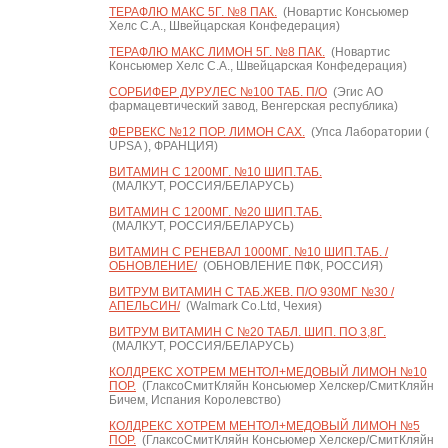
ТЕРАФЛЮ МАКС 5Г. №8 ПАК.
(Новартис Консьюмер
Хелс С.А., Швейцарская Конфедерация)
ТЕРАФЛЮ МАКС ЛИМОН 5Г. №8 ПАК.
(Новартис
Консьюмер Хелс С.А., Швейцарская Конфедерация)
СОРБИФЕР ДУРУЛЕС №100 ТАБ. П/О
(Эгис АО
фармацевтический завод, Венгерская республика)
ФЕРВЕКС №12 ПОР. ЛИМОН САХ.
(Упса Лаборатории (
UPSA ), ФРАНЦИЯ)
ВИТАМИН С 1200МГ. №10 ШИП.ТАБ.
(МАЛКУТ, РОССИЯ/БЕЛАРУСЬ)
ВИТАМИН С 1200МГ. №20 ШИП.ТАБ.
(МАЛКУТ, РОССИЯ/БЕЛАРУСЬ)
ВИТАМИН С РЕНЕВАЛ 1000МГ. №10 ШИП.ТАБ. /
ОБНОВЛЕНИЕ/
(ОБНОВЛЕНИЕ ПФК, РОССИЯ)
ВИТРУМ ВИТАМИН C ТАБ.ЖЕВ. П/О 930МГ №30 /
АПЕЛЬСИН/
(Walmark Co.Ltd, Чехия)
ВИТРУМ ВИТАМИН C №20 ТАБЛ. ШИП. ПО 3,8Г.
(МАЛКУТ, РОССИЯ/БЕЛАРУСЬ)
КОЛДРЕКС ХОТРЕМ МЕНТОЛ+МЕДОВЫЙ ЛИМОН №10
ПОР.
(ГлаксоСмитКляйн Консьюмер Хелскер/СмитКляйн
Бичем, Испания Королевство)
КОЛДРЕКС ХОТРЕМ МЕНТОЛ+МЕДОВЫЙ ЛИМОН №5
ПОР.
(ГлаксоСмитКляйн Консьюмер Хелскер/СмитКляйн