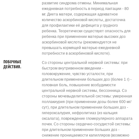
развитие синдрома отмены. Минимальная
ежедневная потребность в период лактации - 80
мг. Диета матери, содержащая адекватное
количество аскорбиновой кислоты, достаточна
для профилактики её дефицита у грудного
ребенка. Теоретически существует опасность для
ребенка при применении матерью высоких доз
аскорбиновой кислоты (рекомендуется не
превышать кормящей матерью ежедневной
потребности в аскорбиновой кислоте).
ПОБОЧНЫЕ
Со стороны центральной нервной системы: при
ДЕЙСТВИЯ.
быстром внутривенном введении -
головокружение, чувство усталости, при
длительном применении больших доз (более 1 г) -
головная боль, повышение возбудимости
центральной нервной системы, бессонница. Со
стороны мочевыделительной системы: умеренная
поллакиурия (при применении дозы более 600 мг/
сут), при длительном применении больших доз -
гипероксалурия, нефролитиаз (из кальция
оксалата), повреждение гломерулярного аппарата
почек. Со стороны сердечно-сосудистой системы:
при длительном применении больших доз -
снижение проницаемости капилляров (возможно