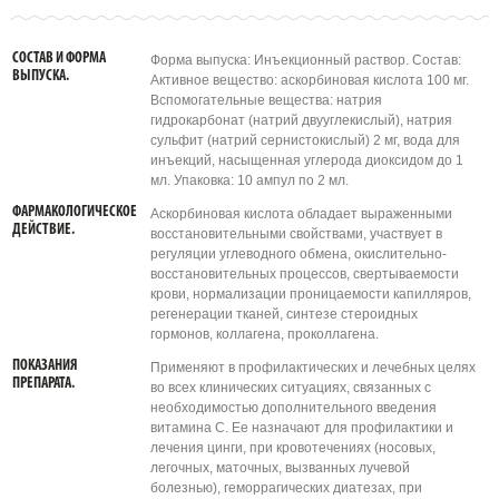
СОСТАВ И ФОРМА
Форма выпуска: Инъекционный раствор. Состав:
ВЫПУСКА.
Активное вещество: аскорбиновая кислота 100 мг.
Вспомогательные вещества: натрия
гидрокарбонат (натрий двууглекислый), натрия
сульфит (натрий сернистокислый) 2 мг, вода для
инъекций, насыщенная углерода диоксидом до 1
мл. Упаковка: 10 ампул по 2 мл.
ФАРМАКОЛОГИЧЕСКОЕ
Аскорбиновая кислота обладает выраженными
ДЕЙСТВИЕ.
восстановительными свойствами, участвует в
регуляции углеводного обмена, окислительно-
восстановительных процессов, свертываемости
крови, нормализации проницаемости капилляров,
регенерации тканей, синтезе стероидных
гормонов, коллагена, проколлагена.
ПОКАЗАНИЯ
Применяют в профилактических и лечебных целях
ПРЕПАРАТА.
во всех клинических ситуациях, связанных с
необходимостью дополнительного введения
витамина С. Ее назначают для профилактики и
лечения цинги, при кровотечениях (носовых,
легочных, маточных, вызванных лучевой
болезнью), геморрагических диатезах, при