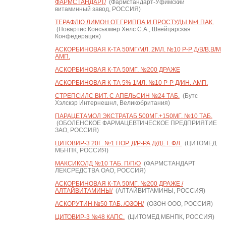
ФАРМСТАНДАРТ/
(Фармстандарт-Уфимский
витаминный завод, РОССИЯ)
ТЕРАФЛЮ ЛИМОН ОТ ГРИППА И ПРОСТУДЫ №4 ПАК.
(Новартис Консьюмер Хелс С.А., Швейцарская
Конфедерация)
АСКОРБИНОВАЯ К-ТА 50МГ/МЛ. 2МЛ. №10 Р-Р Д/В/В,В/М
АМП.
АСКОРБИНОВАЯ К-ТА 50МГ. №200 ДРАЖЕ
АСКОРБИНОВАЯ К-ТА 5% 1МЛ. №10 Р-Р Д/ИН. АМП.
СТРЕПСИЛС ВИТ. С АПЕЛЬСИН №24 ТАБ.
(Бутс
Хэлскэр Интернешнл, Великобритания)
ПАРАЦЕТАМОЛ ЭКСТРАТАБ 500МГ.+150МГ. №10 ТАБ.
(ОБОЛЕНСКОЕ ФАРМАЦЕВТИЧЕСКОЕ ПРЕДПРИЯТИЕ
ЗАО, РОССИЯ)
ЦИТОВИР-3 20Г. №1 ПОР. Д/Р-РА Д/ДЕТ. ФЛ.
(ЦИТОМЕД
МБНПК, РОССИЯ)
МАКСИКОЛД №10 ТАБ. П/П/О
(ФАРМСТАНДАРТ
ЛЕКСРЕДСТВА ОАО, РОССИЯ)
АСКОРБИНОВАЯ К-ТА 50МГ. №200 ДРАЖЕ /
АЛТАЙВИТАМИНЫ/
(АЛТАЙВИТАМИНЫ, РОССИЯ)
АСКОРУТИН №50 ТАБ. /ОЗОН/
(ОЗОН ООО, РОССИЯ)
ЦИТОВИР-3 №48 КАПС.
(ЦИТОМЕД МБНПК, РОССИЯ)