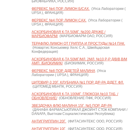
БИОФАБРИКА, РОССИЯ)
ФЕРВЕКС №4 ПОР. ЛИМОН Б/САХ.
(Упса Лаборатории (
UPSA ), ФРАНЦИЯ)
ФЕРВЕКС №4 ПОР. ЛИМОН САХ.
(Упса Лаборатории (
UPSA ), ФРАНЦИЯ)
АСКОРБИНОВАЯ К-ТА 50МГ. №200 ДРАЖЕ /
МАРБИОФАРМ/
(МАРБИОФАРМ ОАО, РОССИЯ)
ТЕРАФЛЮ ЛИМОН ОТ ГРИППА И ПРОСТУДЫ №14 ПАК.
(Новартис Консьюмер Хелс С.А., Швейцарская
Конфедерация)
АСКОРБИНОВАЯ К-ТА 50МГ/МЛ. 2МЛ. №10 Р-Р Д/В/В,В/М
АМП. /БИОХИМИК/
(БИОХИМИК, РОССИЯ)
ФЕРВЕКС №8 ПОР. Д/ДЕТЕЙ МАЛИНА
(Упса
Лаборатории ( UPSA ), ФРАНЦИЯ)
ЦИТОВИР-3 20Г. КЛУБНИКА №1 ПОР. Д/Р-РА Д/ДЕТ. ФЛ.
(ЦИТОМЕД МБНПК, РОССИЯ)
АСКОРБИНОВАЯ К-ТА 100МГ. ГЛЮКОЗА №10 ТАБ. /
ОБНОВЛЕНИЕ/
(ОБНОВЛЕНИЕ ПФК, РОССИЯ)
ЗВЕЗДОЧКА ФЛЮ МАЛИНА 15Г. №5 ПОР. Д/Р-РА
(ДАНАФА ФАРМАСЬЮТИКАЛ ДЖОЙНТ СТОК КОМПАНИ /
DANAFA, Вьетнам Социалистическая Республика)
АНТИГРИППИН 20Г.
(ФИТАСИНТЕКС ООО, РОССИЯ)
АНТИГРИППИН 10Г.
(ФИТАСИНТЕКС ООО, РОССИЯ)