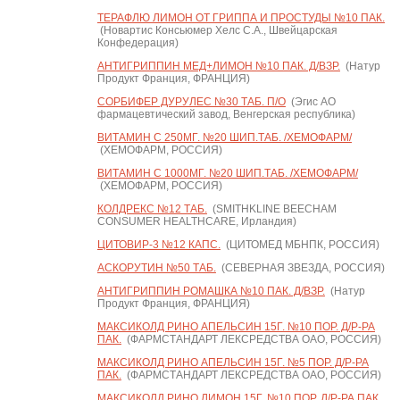
ТЕРАФЛЮ ЛИМОН ОТ ГРИППА И ПРОСТУДЫ №10 ПАК.
(Новартис Консьюмер Хелс С.А., Швейцарская
Конфедерация)
АНТИГРИППИН МЕД+ЛИМОН №10 ПАК. Д/ВЗР.
(Натур
Продукт Франция, ФРАНЦИЯ)
СОРБИФЕР ДУРУЛЕС №30 ТАБ. П/О
(Эгис АО
фармацевтический завод, Венгерская республика)
ВИТАМИН С 250МГ. №20 ШИП.ТАБ. /ХЕМОФАРМ/
(ХЕМОФАРМ, РОССИЯ)
ВИТАМИН С 1000МГ. №20 ШИП.ТАБ. /ХЕМОФАРМ/
(ХЕМОФАРМ, РОССИЯ)
КОЛДРЕКС №12 ТАБ.
(SMITHKLINE BEECHAM
CONSUMER HEALTHCARE, Ирландия)
ЦИТОВИР-3 №12 КАПС.
(ЦИТОМЕД МБНПК, РОССИЯ)
АСКОРУТИН №50 ТАБ.
(СЕВЕРНАЯ ЗВЕЗДА, РОССИЯ)
АНТИГРИППИН РОМАШКА №10 ПАК. Д/ВЗР.
(Натур
Продукт Франция, ФРАНЦИЯ)
МАКСИКОЛД РИНО АПЕЛЬСИН 15Г. №10 ПОР. Д/Р-РА
ПАК.
(ФАРМСТАНДАРТ ЛЕКСРЕДСТВА ОАО, РОССИЯ)
МАКСИКОЛД РИНО АПЕЛЬСИН 15Г. №5 ПОР. Д/Р-РА
ПАК.
(ФАРМСТАНДАРТ ЛЕКСРЕДСТВА ОАО, РОССИЯ)
МАКСИКОЛД РИНО ЛИМОН 15Г. №10 ПОР. Д/Р-РА ПАК.