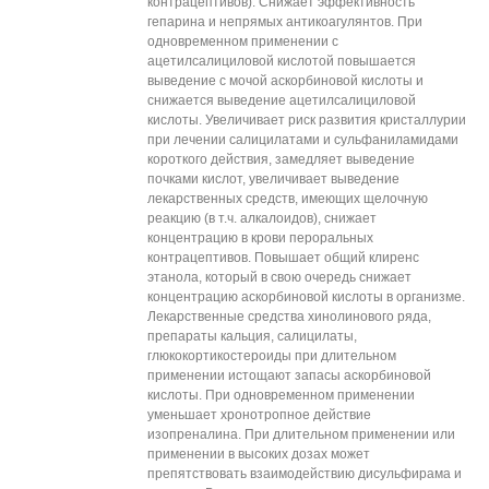
контрацептивов). Снижает эффективность
гепарина и непрямых антикоагулянтов. При
одновременном применении с
ацетилсалициловой кислотой повышается
выведение с мочой аскорбиновой кислоты и
снижается выведение ацетилсалициловой
кислоты. Увеличивает риск развития кристаллурии
при лечении салицилатами и сульфаниламидами
короткого действия, замедляет выведение
почками кислот, увеличивает выведение
лекарственных средств, имеющих щелочную
реакцию (в т.ч. алкалоидов), снижает
концентрацию в крови пероральных
контрацептивов. Повышает общий клиренс
этанола, который в свою очередь снижает
концентрацию аскорбиновой кислоты в организме.
Лекарственные средства хинолинового ряда,
препараты кальция, салицилаты,
глюкокортикостероиды при длительном
применении истощают запасы аскорбиновой
кислоты. При одновременном применении
уменьшает хронотропное действие
изопреналина. При длительном применении или
применении в высоких дозах может
препятствовать взаимодействию дисульфирама и