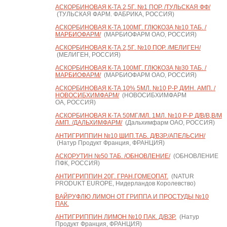
АСКОРБИНОВАЯ К-ТА 2,5Г. №1 ПОР. /ТУЛЬСКАЯ ФФ/
(ТУЛЬСКАЯ ФАРМ. ФАБРИКА, РОССИЯ)
АСКОРБИНОВАЯ К-ТА 100МГ. ГЛЮКОЗА №10 ТАБ. /
МАРБИОФАРМ/
(МАРБИОФАРМ ОАО, РОССИЯ)
АСКОРБИНОВАЯ К-ТА 2,5Г. №10 ПОР. /МЕЛИГЕН/
(МЕЛИГЕН, РОССИЯ)
АСКОРБИНОВАЯ К-ТА 100МГ. ГЛЮКОЗА №30 ТАБ. /
МАРБИОФАРМ/
(МАРБИОФАРМ ОАО, РОССИЯ)
АСКОРБИНОВАЯ К-ТА 10% 5МЛ. №10 Р-Р Д/ИН. АМП. /
НОВОСИБХИМФАРМ/
(НОВОСИБХИМФАРМ
ОА, РОССИЯ)
АСКОРБИНОВАЯ К-ТА 50МГ/МЛ. 1МЛ. №10 Р-Р Д/В/В,В/М
АМП. /ДАЛЬХИМФАРМ/
(Дальхимфарм ОАО, РОССИЯ)
АНТИГРИППИН №10 ШИП.ТАБ. Д/ВЗР./АПЕЛЬСИН/
(Натур Продукт Франция, ФРАНЦИЯ)
АСКОРУТИН №50 ТАБ. /ОБНОВЛЕНИЕ/
(ОБНОВЛЕНИЕ
ПФК, РОССИЯ)
АНТИГРИППИН 20Г. ГРАН.ГОМЕОПАТ.
(NATUR
PRODUKT EUROPE, Нидерландов Королевство)
ВАЙРУФЛЮ ЛИМОН ОТ ГРИППА И ПРОСТУДЫ №10
ПАК.
АНТИГРИППИН ЛИМОН №10 ПАК. Д/ВЗР.
(Натур
Продукт Франция, ФРАНЦИЯ)