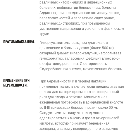
различных интоксикациях и инфекционных
болезнях, нефропатии беременных, болезни
Аддисона, при передозировке антикоагулянтов,
переломах костей и вялозаживающих ранах,
различных дистрофиях, при повышенном
умственном напряжении и усиленном физическом
труде.
ПРОТИВОПОКАЗАНИЯ.
Гиперчувствительность, при длительном
применении в больших дозах (более 500 мг) -
сахарный диабет, гипероксалурия, нефролитеаз,
гемохроматоз, талассемия, дефицит глюкозо-6-
фосфатдегидрогеназы. С осторожностью:
Сидеробластная анемия, мочекаменная болезнь.
ПРИМЕНЕНИЕ ПРИ
При беременности и в период лактации
БЕРЕМЕННОСТИ.
применяют только в случае, если предполагаемая
польза для матери превышает потенциальный
риск для плода и ребенка. Минимальная
ежедневная потребность в аскорбиновой кислоте
во II-III триместрах беременности - около 60 мг.
Следует иметь в виду, что плод может
адаптироваться к высоким дозам аскорбиновой
кислоты, которую принимает беременная
женщина, и затем у новорожденного возможно