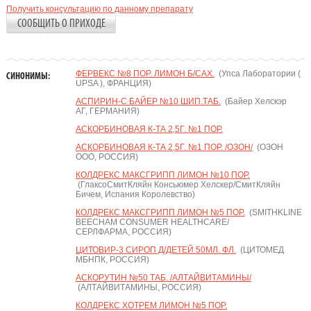
Получить консультацию по данному препарату
СООБЩИТЬ О ПРИХОДЕ
ФЕРВЕКС №8 ПОР. ЛИМОН Б/САХ.
(Упса Лаборатории (
СИНОНИМЫ:
UPSA ), ФРАНЦИЯ)
АСПИРИН-С БАЙЕР №10 ШИП.ТАБ.
(Байер Хелскэр
АГ, ГЕРМАНИЯ)
АСКОРБИНОВАЯ К-ТА 2,5Г. №1 ПОР.
АСКОРБИНОВАЯ К-ТА 2,5Г. №1 ПОР. /ОЗОН/
(ОЗОН
ООО, РОССИЯ)
КОЛДРЕКС МАКСГРИПП ЛИМОН №10 ПОР.
(ГлаксоСмитКляйн Консьюмер Хелскер/СмитКляйн
Бичем, Испания Королевство)
КОЛДРЕКС МАКСГРИПП ЛИМОН №5 ПОР.
(SMITHKLINE
BEECHAM CONSUMER HEALTHCARE/
СЕРЛФАРМА, РОССИЯ)
ЦИТОВИР-3 СИРОП Д/ДЕТЕЙ 50МЛ. ФЛ.
(ЦИТОМЕД
МБНПК, РОССИЯ)
АСКОРУТИН №50 ТАБ. /АЛТАЙВИТАМИНЫ/
(АЛТАЙВИТАМИНЫ, РОССИЯ)
КОЛДРЕКС ХОТРЕМ ЛИМОН №5 ПОР.