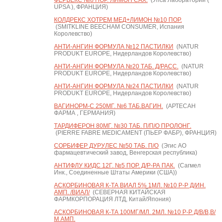
ФЕРВЕКС №8 ПОР. ЛИМОН САХ.
(Упса Лаборатории (
UPSA ), ФРАНЦИЯ)
КОЛДРЕКС ХОТРЕМ МЕД+ЛИМОН №10 ПОР.
(SMITKLINE BEECHAM CONSUMER, Испания
Королевство)
АНТИ-АНГИН ФОРМУЛА №12 ПАСТИЛКИ
(NATUR
PRODUKT EUROPE, Нидерландов Королевство)
АНТИ-АНГИН ФОРМУЛА №20 ТАБ. Д/РАСС.
(NATUR
PRODUKT EUROPE, Нидерландов Королевство)
АНТИ-АНГИН ФОРМУЛА №24 ПАСТИЛКИ
(NATUR
PRODUKT EUROPE, Нидерландов Королевство)
ВАГИНОРМ-С 250МГ. №6 ТАБ.ВАГИН.
(АРТЕСАН
ФАРМА , ГЕРМАНИЯ)
ТАРДИФЕРОН 80МГ. №30 ТАБ. П/П/О ПРОЛОНГ.
(PIERRE FABRE MEDICAMENT (ПЬЕР ФАБР), ФРАНЦИЯ)
СОРБИФЕР ДУРУЛЕС №50 ТАБ. П/О
(Эгис АО
фармацевтический завод, Венгерская республика)
АНТИФЛУ КИДС 12Г. №5 ПОР. Д/Р-РА ПАК.
(Сагмел
Инк., Соединенные Штаты Америки (США))
АСКОРБИНОВАЯ К-ТА ВИАЛ 5% 1МЛ. №10 Р-Р Д/ИН.
АМП. /ВИАЛ/
(СЕВЕРНАЯ КИТАЙСКАЯ
ФАРМКОРПОРАЦИЯ ЛТД, Китай/Япония)
АСКОРБИНОВАЯ К-ТА 100МГ/МЛ. 2МЛ. №10 Р-Р Д/В/В,В/
М АМП.