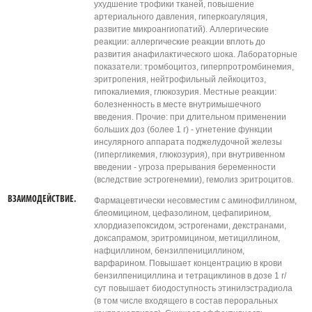
ухудшение трофики тканей, повышение
артериального давления, гиперкоагуляция,
развитие микроангиопатий). Аллергические
реакции: аллергические реакции вплоть до
развития анафилактического шока. Лабораторные
показатели: тромбоцитоз, гиперпротромбинемия,
эритропения, нейтрофильный лейкоцитоз,
гипокалиемия, глюкозурия. Местные реакции:
болезненность в месте внутримышечного
введения. Прочие: при длительном применении
больших доз (более 1 г) - угнетение функции
инсулярного аппарата поджелудочной железы
(гипергликемия, глюкозурия), при внутривенном
введении - угроза прерывания беременности
(вследствие эстрогенемии), гемолиз эритроцитов.
ВЗАИМОДЕЙСТВИЕ.
Фармацевтически несовместим с аминофиллином,
блеомицином, цефазолином, цефапирином,
хлордиазепоксидом, эстрогенами, декстранами,
доксапрамом, эритромицином, метициллином,
нафциллином, бензилпенициллином,
варфарином. Повышает концентрацию в крови
бензилпенициллина и тетрациклинов в дозе 1 г/
сут повышает биодоступность этинилэстрадиола
(в том числе входящего в состав пероральных