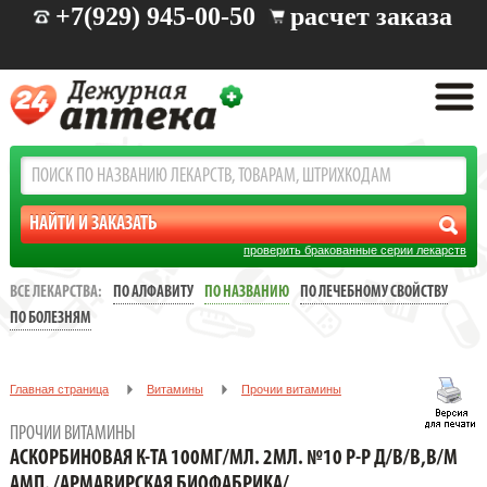
+7(929) 945-00-50
расчет заказа
проверить бракованные серии лекарств
ВСЕ ЛЕКАРСТВА:
ПО АЛФАВИТУ
ПО НАЗВАНИЮ
ПО ЛЕЧЕБНОМУ СВОЙСТВУ
ПО БОЛЕЗНЯМ
Главная страница
Витамины
Прочии витамины
АСКОРБИНОВАЯ К-ТА 100МГ/МЛ. 2МЛ. №10 Р-Р Д/В/В,В/М АМП. /
ПРОЧИИ ВИТАМИНЫ
АРМАВИРСКАЯ БИОФАБРИКА/
АСКОРБИНОВАЯ К-ТА 100МГ/МЛ. 2МЛ. №10 Р-Р Д/В/В,В/М
АМП. /АРМАВИРСКАЯ БИОФАБРИКА/