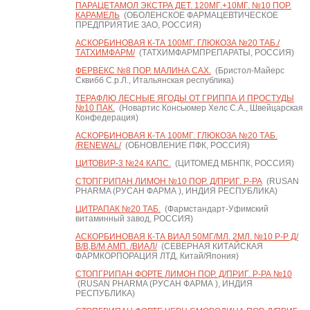
ПАРАЦЕТАМОЛ ЭКСТРА ДЕТ. 120МГ.+10МГ. №10 ПОР.
КАРАМЕЛЬ
(ОБОЛЕНСКОЕ ФАРМАЦЕВТИЧЕСКОЕ
ПРЕДПРИЯТИЕ ЗАО, РОССИЯ)
АСКОРБИНОВАЯ К-ТА 100МГ. ГЛЮКОЗА №20 ТАБ./
ТАТХИМФАРМ/
(ТАТХИМФАРМПРЕПАРАТЫ, РОССИЯ)
ФЕРВЕКС №8 ПОР. МАЛИНА САХ.
(Бристол-Майерс
Сквибб С.р.Л., Итальянская республика)
ТЕРАФЛЮ ЛЕСНЫЕ ЯГОДЫ ОТ ГРИППА И ПРОСТУДЫ
№10 ПАК.
(Новартис Консьюмер Хелс С.А., Швейцарская
Конфедерация)
АСКОРБИНОВАЯ К-ТА 100МГ. ГЛЮКОЗА №20 ТАБ.
/RENEWAL/
(ОБНОВЛЕНИЕ ПФК, РОССИЯ)
ЦИТОВИР-3 №24 КАПС.
(ЦИТОМЕД МБНПК, РОССИЯ)
СТОПГРИПАН ЛИМОН №10 ПОР. Д/ПРИГ. Р-РА
(RUSAN
PHARMA (РУСАН ФАРМА ), ИНДИЯ РЕСПУБЛИКА)
ЦИТРАПАК №20 ТАБ.
(Фармстандарт-Уфимский
витаминный завод, РОССИЯ)
АСКОРБИНОВАЯ К-ТА ВИАЛ 50МГ/МЛ. 2МЛ. №10 Р-Р Д/
В/В,В/М АМП. /ВИАЛ/
(СЕВЕРНАЯ КИТАЙСКАЯ
ФАРМКОРПОРАЦИЯ ЛТД, Китай/Япония)
СТОПГРИПАН ФОРТЕ ЛИМОН ПОР. Д/ПРИГ. Р-РА №10
(RUSAN PHARMA (РУСАН ФАРМА ), ИНДИЯ
РЕСПУБЛИКА)