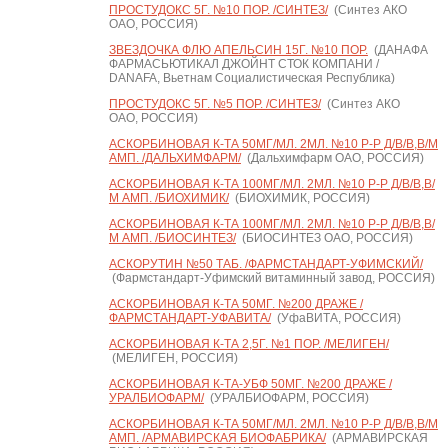
ПРОСТУДОКС 5Г. №10 ПОР. /СИНТЕЗ/
(Синтез АКО
ОАО, РОССИЯ)
ЗВЕЗДОЧКА ФЛЮ АПЕЛЬСИН 15Г. №10 ПОР.
(ДАНАФА
ФАРМАСЬЮТИКАЛ ДЖОЙНТ СТОК КОМПАНИ /
DANAFA, Вьетнам Социалистическая Республика)
ПРОСТУДОКС 5Г. №5 ПОР. /СИНТЕЗ/
(Синтез АКО
ОАО, РОССИЯ)
АСКОРБИНОВАЯ К-ТА 50МГ/МЛ. 2МЛ. №10 Р-Р Д/В/В,В/М
АМП. /ДАЛЬХИМФАРМ/
(Дальхимфарм ОАО, РОССИЯ)
АСКОРБИНОВАЯ К-ТА 100МГ/МЛ. 2МЛ. №10 Р-Р Д/В/В,В/
М АМП. /БИОХИМИК/
(БИОХИМИК, РОССИЯ)
АСКОРБИНОВАЯ К-ТА 100МГ/МЛ. 2МЛ. №10 Р-Р Д/В/В,В/
М АМП. /БИОСИНТЕЗ/
(БИОСИНТЕЗ ОАО, РОССИЯ)
АСКОРУТИН №50 ТАБ. /ФАРМСТАНДАРТ-УФИМСКИЙ/
(Фармстандарт-Уфимский витаминный завод, РОССИЯ)
АСКОРБИНОВАЯ К-ТА 50МГ. №200 ДРАЖЕ /
ФАРМСТАНДАРТ-УФАВИТА/
(УфаВИТА, РОССИЯ)
АСКОРБИНОВАЯ К-ТА 2,5Г. №1 ПОР. /МЕЛИГЕН/
(МЕЛИГЕН, РОССИЯ)
АСКОРБИНОВАЯ К-ТА-УБФ 50МГ. №200 ДРАЖЕ /
УРАЛБИОФАРМ/
(УРАЛБИОФАРМ, РОССИЯ)
АСКОРБИНОВАЯ К-ТА 50МГ/МЛ. 2МЛ. №10 Р-Р Д/В/В,В/М
АМП. /АРМАВИРСКАЯ БИОФАБРИКА/
(АРМАВИРСКАЯ