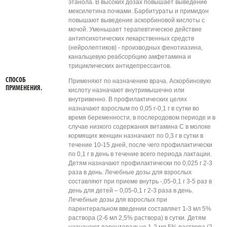
этанола. В высоких дозах повышает выведение
мексилетина почками. Барбитураты и примидон
повышают выведение аскорбиновой кислоты с
мочой. Уменьшает терапевтическое действие
антипсихотических лекарственных средств
(нейролептиков) - производных фенотиазина,
канальцевую реабсорбцию амфетамина и
трициклических антидепрессантов.
СПОСОБ
Применяют по назначению врача. Аскорбиновую
ПРИМЕНЕНИЯ.
кислоту назначают внутримышечно или
внутривенно. В профилактических целях
назначают взрослым по 0,05 г-0,1 г в сутки во
время беременности, в послеродовом периоде и в
случае низкого содержания витамина С в молоке
кормящих женщин назначают по 0,3 г в сутки в
течение 10-15 дней, после чего профилактически
по 0,1 г в день в течение всего периода лактации.
Детям назначают профилактически по 0,025 г 2-3
раза в день. Лечебные дозы для взрослых
составляют при приеме внутрь -,05-0,1 г 3-5 раз в
день для детей – 0,05-0,1 г 2-3 раза в день.
Лечебные дозы для взрослых при
парентеральном введении составляет 1-3 мл 5%
раствора (2-6 мл 2,5% раствора) в сутки. Детям