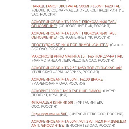
ПАРАЦЕТАМОЛ ЭКСТРАТАБ 500МГ.+150МГ. №20 ТАБ.
(ОБОЛЕНСКОЕ ФАРМАЦЕВТИЧЕСКОЕ ПРЕДПРИЯТИЕ
ЗАО, РОССИЯ)
АСКОРБИНОВАЯ К-ТА 100МГ. ГЛЮКОЗА №30 ТАБ./
ОБНОВЛЕНИЕ/
(ОБНОВЛЕНИЕ ПФК, РОССИЯ)
АСКОРБИНОВАЯ К-ТА 100МГ. ГЛЮКОЗА №40 ТАБ./
ОБНОВЛЕНИЕ/
(ОБНОВЛЕНИЕ ПФК, РОССИЯ)
ПРОСТУДОКС 5Г. №10 ПОР. ЛИМОН /СИНТЕЗ/
(Синтез
АКО ОАО, РОССИЯ)
МАКСИКОЛД РИНО МАЛИНА 15Г. №5 ПОР. Д/Р-РА ПАК.
(ФАРМСТАНДАРТ ЛЕКСРЕДСТВА ОАО, РОССИЯ)
АСКОРБИНОВАЯ К-ТА 2,5Г. №50 ПОР. /ТУЛЬСКАЯ ФФ/
(ТУЛЬСКАЯ ФАРМ. ФАБРИКА, РОССИЯ)
АСКОРБИНОВАЯ К-ТА 50МГ. №100 ДРАЖЕ
(МАРБИОФАРМ ОАО, РОССИЯ)
АСКОВИТ 1000МГ. №10 ТАБ.ШИП ЛИМОН
(НАТУР
ПРОДУКТ, ФРАНЦИЯ)
ФЛЮНАЦЕЯ КЛИНИК 50Г.
(ФИТАСИНТЕКС
ООО, РОССИЯ)
Лединорм-клиник 50Г.
(ФИТАСИНТЕКС ООО, РОССИЯ)
АСКОРБИНОВАЯ К-ТА 50МГ/МЛ. 2МЛ. №10 Р-Р Д/В/В,В/М
АМП. /БИОСИНТЕЗ/
(БИОСИНТЕЗ ОАО, РОССИЯ)