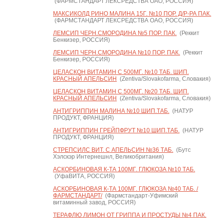
(ФАРМСТАНДАРТ ЛЕКСРЕДСТВА ОАО, РОССИЯ)
МАКСИКОЛД РИНО МАЛИНА 15Г. №10 ПОР. Д/Р-РА ПАК.
(ФАРМСТАНДАРТ ЛЕКСРЕДСТВА ОАО, РОССИЯ)
ЛЕМСИП ЧЕРН.СМОРОДИНА №5 ПОР. ПАК.
(Реккит
Бенкизер, РОССИЯ)
ЛЕМСИП ЧЕРН.СМОРОДИНА №10 ПОР. ПАК.
(Реккит
Бенкизер, РОССИЯ)
ЦЕЛАСКОН ВИТАМИН С 500МГ. №10 ТАБ. ШИП.
КРАСНЫЙ АПЕЛЬСИН
(Zentiva/Slovakofarma, Словакия)
ЦЕЛАСКОН ВИТАМИН С 500МГ. №20 ТАБ. ШИП.
КРАСНЫЙ АПЕЛЬСИН
(Zentiva/Slovakofarma, Словакия)
АНТИГРИППИН МАЛИНА №10 ШИП.ТАБ.
(НАТУР
ПРОДУКТ, ФРАНЦИЯ)
АНТИГРИППИН ГРЕЙПФРУТ №10 ШИП.ТАБ.
(НАТУР
ПРОДУКТ, ФРАНЦИЯ)
СТРЕПСИЛС ВИТ. С АПЕЛЬСИН №36 ТАБ.
(Бутс
Хэлскэр Интернешнл, Великобритания)
АСКОРБИНОВАЯ К-ТА 100МГ. ГЛЮКОЗА №10 ТАБ.
(УфаВИТА, РОССИЯ)
АСКОРБИНОВАЯ К-ТА 100МГ. ГЛЮКОЗА №40 ТАБ. /
ФАРМСТАНДАРТ/
(Фармстандарт-Уфимский
витаминный завод, РОССИЯ)
ТЕРАФЛЮ ЛИМОН ОТ ГРИППА И ПРОСТУДЫ №4 ПАК.