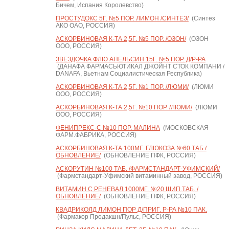
Бичем, Испания Королевство)
ПРОСТУДОКС 5Г. №5 ПОР. ЛИМОН /СИНТЕЗ/
(Синтез
АКО ОАО, РОССИЯ)
АСКОРБИНОВАЯ К-ТА 2,5Г. №5 ПОР. /ОЗОН/
(ОЗОН
ООО, РОССИЯ)
ЗВЕЗДОЧКА ФЛЮ АПЕЛЬСИН 15Г. №5 ПОР. Д/Р-РА
(ДАНАФА ФАРМАСЬЮТИКАЛ ДЖОЙНТ СТОК КОМПАНИ /
DANAFA, Вьетнам Социалистическая Республика)
АСКОРБИНОВАЯ К-ТА 2,5Г. №1 ПОР. /ЛЮМИ/
(ЛЮМИ
ООО, РОССИЯ)
АСКОРБИНОВАЯ К-ТА 2,5Г. №10 ПОР. /ЛЮМИ/
(ЛЮМИ
ООО, РОССИЯ)
ФЕНИПРЕКС-С №10 ПОР. МАЛИНА
(МОСКОВСКАЯ
ФАРМ.ФАБРИКА, РОССИЯ)
АСКОРБИНОВАЯ К-ТА 100МГ. ГЛЮКОЗА №60 ТАБ./
ОБНОВЛЕНИЕ/
(ОБНОВЛЕНИЕ ПФК, РОССИЯ)
АСКОРУТИН №100 ТАБ. /ФАРМСТАНДАРТ-УФИМСКИЙ/
(Фармстандарт-Уфимский витаминный завод, РОССИЯ)
ВИТАМИН С РЕНЕВАЛ 1000МГ. №20 ШИП.ТАБ. /
ОБНОВЛЕНИЕ/
(ОБНОВЛЕНИЕ ПФК, РОССИЯ)
КВАДРИКОЛД ЛИМОН ПОР Д/ПРИГ. Р-РА №10 ПАК.
(Фармакор Продакшн/Пульс, РОССИЯ)