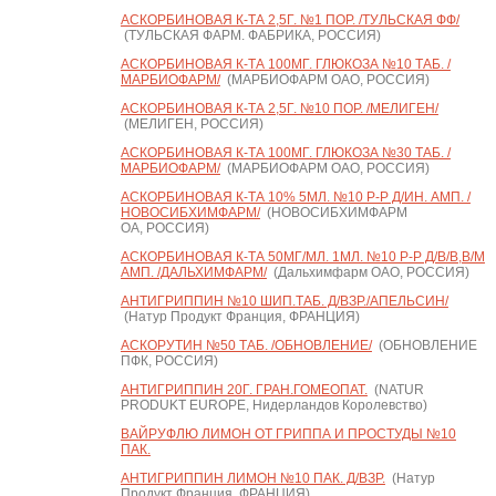
АСКОРБИНОВАЯ К-ТА 2,5Г. №1 ПОР. /ТУЛЬСКАЯ ФФ/
(ТУЛЬСКАЯ ФАРМ. ФАБРИКА, РОССИЯ)
АСКОРБИНОВАЯ К-ТА 100МГ. ГЛЮКОЗА №10 ТАБ. /
МАРБИОФАРМ/
(МАРБИОФАРМ ОАО, РОССИЯ)
АСКОРБИНОВАЯ К-ТА 2,5Г. №10 ПОР. /МЕЛИГЕН/
(МЕЛИГЕН, РОССИЯ)
АСКОРБИНОВАЯ К-ТА 100МГ. ГЛЮКОЗА №30 ТАБ. /
МАРБИОФАРМ/
(МАРБИОФАРМ ОАО, РОССИЯ)
АСКОРБИНОВАЯ К-ТА 10% 5МЛ. №10 Р-Р Д/ИН. АМП. /
НОВОСИБХИМФАРМ/
(НОВОСИБХИМФАРМ
ОА, РОССИЯ)
АСКОРБИНОВАЯ К-ТА 50МГ/МЛ. 1МЛ. №10 Р-Р Д/В/В,В/М
АМП. /ДАЛЬХИМФАРМ/
(Дальхимфарм ОАО, РОССИЯ)
АНТИГРИППИН №10 ШИП.ТАБ. Д/ВЗР./АПЕЛЬСИН/
(Натур Продукт Франция, ФРАНЦИЯ)
АСКОРУТИН №50 ТАБ. /ОБНОВЛЕНИЕ/
(ОБНОВЛЕНИЕ
ПФК, РОССИЯ)
АНТИГРИППИН 20Г. ГРАН.ГОМЕОПАТ.
(NATUR
PRODUKT EUROPE, Нидерландов Королевство)
ВАЙРУФЛЮ ЛИМОН ОТ ГРИППА И ПРОСТУДЫ №10
ПАК.
АНТИГРИППИН ЛИМОН №10 ПАК. Д/ВЗР.
(Натур
Продукт Франция, ФРАНЦИЯ)