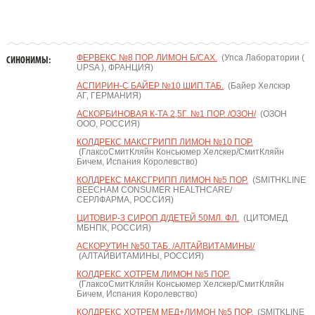
ФЕРВЕКС №8 ПОР. ЛИМОН Б/САХ.
(Упса Лаборатории (
СИНОНИМЫ:
UPSA ), ФРАНЦИЯ)
АСПИРИН-С БАЙЕР №10 ШИП.ТАБ.
(Байер Хелскэр
АГ, ГЕРМАНИЯ)
АСКОРБИНОВАЯ К-ТА 2,5Г. №1 ПОР. /ОЗОН/
(ОЗОН
ООО, РОССИЯ)
КОЛДРЕКС МАКСГРИПП ЛИМОН №10 ПОР.
(ГлаксоСмитКляйн Консьюмер Хелскер/СмитКляйн
Бичем, Испания Королевство)
КОЛДРЕКС МАКСГРИПП ЛИМОН №5 ПОР.
(SMITHKLINE
BEECHAM CONSUMER HEALTHCARE/
СЕРЛФАРМА, РОССИЯ)
ЦИТОВИР-3 СИРОП Д/ДЕТЕЙ 50МЛ. ФЛ.
(ЦИТОМЕД
МБНПК, РОССИЯ)
АСКОРУТИН №50 ТАБ. /АЛТАЙВИТАМИНЫ/
(АЛТАЙВИТАМИНЫ, РОССИЯ)
КОЛДРЕКС ХОТРЕМ ЛИМОН №5 ПОР.
(ГлаксоСмитКляйн Консьюмер Хелскер/СмитКляйн
Бичем, Испания Королевство)
КОЛДРЕКС ХОТРЕМ МЕД+ЛИМОН №5 ПОР.
(SMITKLINE