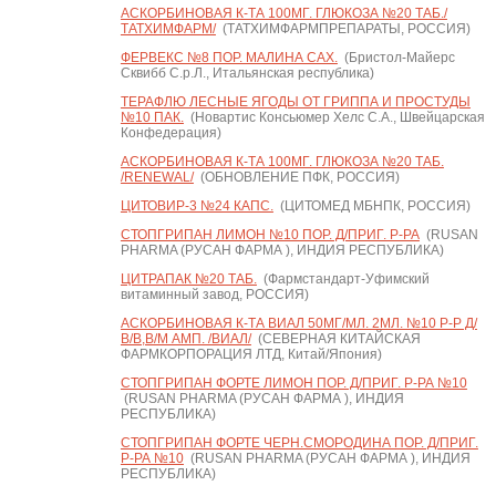
АСКОРБИНОВАЯ К-ТА 100МГ. ГЛЮКОЗА №20 ТАБ./
ТАТХИМФАРМ/
(ТАТХИМФАРМПРЕПАРАТЫ, РОССИЯ)
ФЕРВЕКС №8 ПОР. МАЛИНА САХ.
(Бристол-Майерс
Сквибб С.р.Л., Итальянская республика)
ТЕРАФЛЮ ЛЕСНЫЕ ЯГОДЫ ОТ ГРИППА И ПРОСТУДЫ
№10 ПАК.
(Новартис Консьюмер Хелс С.А., Швейцарская
Конфедерация)
АСКОРБИНОВАЯ К-ТА 100МГ. ГЛЮКОЗА №20 ТАБ.
/RENEWAL/
(ОБНОВЛЕНИЕ ПФК, РОССИЯ)
ЦИТОВИР-3 №24 КАПС.
(ЦИТОМЕД МБНПК, РОССИЯ)
СТОПГРИПАН ЛИМОН №10 ПОР. Д/ПРИГ. Р-РА
(RUSAN
PHARMA (РУСАН ФАРМА ), ИНДИЯ РЕСПУБЛИКА)
ЦИТРАПАК №20 ТАБ.
(Фармстандарт-Уфимский
витаминный завод, РОССИЯ)
АСКОРБИНОВАЯ К-ТА ВИАЛ 50МГ/МЛ. 2МЛ. №10 Р-Р Д/
В/В,В/М АМП. /ВИАЛ/
(СЕВЕРНАЯ КИТАЙСКАЯ
ФАРМКОРПОРАЦИЯ ЛТД, Китай/Япония)
СТОПГРИПАН ФОРТЕ ЛИМОН ПОР. Д/ПРИГ. Р-РА №10
(RUSAN PHARMA (РУСАН ФАРМА ), ИНДИЯ
РЕСПУБЛИКА)
СТОПГРИПАН ФОРТЕ ЧЕРН.СМОРОДИНА ПОР. Д/ПРИГ.
Р-РА №10
(RUSAN PHARMA (РУСАН ФАРМА ), ИНДИЯ
РЕСПУБЛИКА)