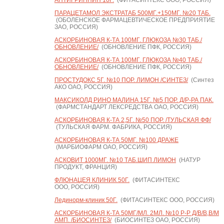
АНТИГРИППИН 10Г.
(ФИТАСИНТЕКС ООО, РОССИЯ)
ПАРАЦЕТАМОЛ ЭКСТРАТАБ 500МГ.+150МГ. №20 ТАБ.
(ОБОЛЕНСКОЕ ФАРМАЦЕВТИЧЕСКОЕ ПРЕДПРИЯТИЕ
ЗАО, РОССИЯ)
АСКОРБИНОВАЯ К-ТА 100МГ. ГЛЮКОЗА №30 ТАБ./
ОБНОВЛЕНИЕ/
(ОБНОВЛЕНИЕ ПФК, РОССИЯ)
АСКОРБИНОВАЯ К-ТА 100МГ. ГЛЮКОЗА №40 ТАБ./
ОБНОВЛЕНИЕ/
(ОБНОВЛЕНИЕ ПФК, РОССИЯ)
ПРОСТУДОКС 5Г. №10 ПОР. ЛИМОН /СИНТЕЗ/
(Синтез
АКО ОАО, РОССИЯ)
МАКСИКОЛД РИНО МАЛИНА 15Г. №5 ПОР. Д/Р-РА ПАК.
(ФАРМСТАНДАРТ ЛЕКСРЕДСТВА ОАО, РОССИЯ)
АСКОРБИНОВАЯ К-ТА 2,5Г. №50 ПОР. /ТУЛЬСКАЯ ФФ/
(ТУЛЬСКАЯ ФАРМ. ФАБРИКА, РОССИЯ)
АСКОРБИНОВАЯ К-ТА 50МГ. №100 ДРАЖЕ
(МАРБИОФАРМ ОАО, РОССИЯ)
АСКОВИТ 1000МГ. №10 ТАБ.ШИП ЛИМОН
(НАТУР
ПРОДУКТ, ФРАНЦИЯ)
ФЛЮНАЦЕЯ КЛИНИК 50Г.
(ФИТАСИНТЕКС
ООО, РОССИЯ)
Лединорм-клиник 50Г.
(ФИТАСИНТЕКС ООО, РОССИЯ)
АСКОРБИНОВАЯ К-ТА 50МГ/МЛ. 2МЛ. №10 Р-Р Д/В/В,В/М
АМП. /БИОСИНТЕЗ/
(БИОСИНТЕЗ ОАО, РОССИЯ)