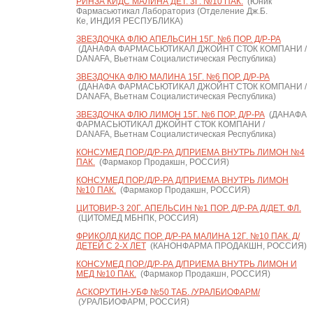
РИНЗА КИДС МАЛИНА ДЕТ. 3Г. №10 ПАК.
(Юник
Фармасьютикал Лабораториз (Отделение Дж.Б.
Ке, ИНДИЯ РЕСПУБЛИКА)
ЗВЕЗДОЧКА ФЛЮ АПЕЛЬСИН 15Г. №6 ПОР. Д/Р-РА
(ДАНАФА ФАРМАСЬЮТИКАЛ ДЖОЙНТ СТОК КОМПАНИ /
DANAFA, Вьетнам Социалистическая Республика)
ЗВЕЗДОЧКА ФЛЮ МАЛИНА 15Г. №6 ПОР. Д/Р-РА
(ДАНАФА ФАРМАСЬЮТИКАЛ ДЖОЙНТ СТОК КОМПАНИ /
DANAFA, Вьетнам Социалистическая Республика)
ЗВЕЗДОЧКА ФЛЮ ЛИМОН 15Г. №6 ПОР. Д/Р-РА
(ДАНАФА
ФАРМАСЬЮТИКАЛ ДЖОЙНТ СТОК КОМПАНИ /
DANAFA, Вьетнам Социалистическая Республика)
КОНСУМЕД ПОР./Д/Р-РА Д/ПРИЕМА ВНУТРЬ ЛИМОН №4
ПАК.
(Фармакор Продакшн, РОССИЯ)
КОНСУМЕД ПОР./Д/Р-РА Д/ПРИЕМА ВНУТРЬ ЛИМОН
№10 ПАК.
(Фармакор Продакшн, РОССИЯ)
ЦИТОВИР-3 20Г. АПЕЛЬСИН №1 ПОР. Д/Р-РА Д/ДЕТ. ФЛ.
(ЦИТОМЕД МБНПК, РОССИЯ)
ФРИКОЛД КИДС ПОР. Д/Р-РА МАЛИНА 12Г. №10 ПАК. Д/
ДЕТЕЙ С 2-Х ЛЕТ
(КАНОНФАРМА ПРОДАКШН, РОССИЯ)
КОНСУМЕД ПОР./Д/Р-РА Д/ПРИЕМА ВНУТРЬ ЛИМОН И
МЕД №10 ПАК.
(Фармакор Продакшн, РОССИЯ)
АСКОРУТИН-УБФ №50 ТАБ. /УРАЛБИОФАРМ/
(УРАЛБИОФАРМ, РОССИЯ)