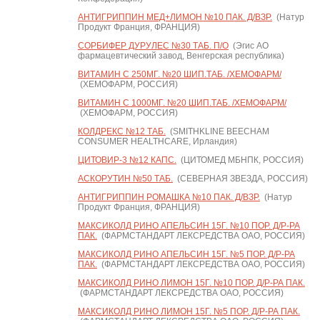
АНТИГРИППИН МЕД+ЛИМОН №10 ПАК. Д/ВЗР.
(Натур
Продукт Франция, ФРАНЦИЯ)
СОРБИФЕР ДУРУЛЕС №30 ТАБ. П/О
(Эгис АО
фармацевтический завод, Венгерская республика)
ВИТАМИН С 250МГ. №20 ШИП.ТАБ. /ХЕМОФАРМ/
(ХЕМОФАРМ, РОССИЯ)
ВИТАМИН С 1000МГ. №20 ШИП.ТАБ. /ХЕМОФАРМ/
(ХЕМОФАРМ, РОССИЯ)
КОЛДРЕКС №12 ТАБ.
(SMITHKLINE BEECHAM
CONSUMER HEALTHCARE, Ирландия)
ЦИТОВИР-3 №12 КАПС.
(ЦИТОМЕД МБНПК, РОССИЯ)
АСКОРУТИН №50 ТАБ.
(СЕВЕРНАЯ ЗВЕЗДА, РОССИЯ)
АНТИГРИППИН РОМАШКА №10 ПАК. Д/ВЗР.
(Натур
Продукт Франция, ФРАНЦИЯ)
МАКСИКОЛД РИНО АПЕЛЬСИН 15Г. №10 ПОР. Д/Р-РА
ПАК.
(ФАРМСТАНДАРТ ЛЕКСРЕДСТВА ОАО, РОССИЯ)
МАКСИКОЛД РИНО АПЕЛЬСИН 15Г. №5 ПОР. Д/Р-РА
ПАК.
(ФАРМСТАНДАРТ ЛЕКСРЕДСТВА ОАО, РОССИЯ)
МАКСИКОЛД РИНО ЛИМОН 15Г. №10 ПОР. Д/Р-РА ПАК.
(ФАРМСТАНДАРТ ЛЕКСРЕДСТВА ОАО, РОССИЯ)
МАКСИКОЛД РИНО ЛИМОН 15Г. №5 ПОР. Д/Р-РА ПАК.