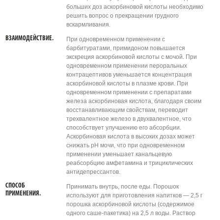
больших доз аскорбиновой кислоты необходимо
решить вопрос о прекращении грудного
вскармливания.
ВЗАИМОДЕЙСТВИЕ.
При одновременном применении с
барбитуратами, примидоном повышается
экскреция аскорбиновой кислоты с мочой. При
одновременном применении пероральных
контрацептивов уменьшается концентрация
аскорбиновой кислоты в плазме крови. При
одновременном применении с препаратами
железа аскорбиновая кислота, благодаря своим
восстанавливающим свойствам, переводит
трехвалентное железо в двухвалентное, что
способствует улучшению его абсорбции.
Аскорбиновая кислота в высоких дозах может
снижать pH мочи, что при одновременном
применении уменьшает канальцевую
реабсорбцию амфетамина и трициклических
антидепрессантов.
СПОСОБ
Принимать внутрь, после еды. Порошок
ПРИМЕНЕНИЯ.
используют для приготовления напитков — 2,5 г
порошка аскорбиновой кислоты (содержимое
одного саше-пакетика) на 2,5 л воды. Раствор