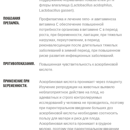
поддержанию нормальных показателей рН и
флоры влагалища (Lactobacillus acidophilus,
Lactobacillus gasseri).
ПОКАЗАНИЯ
Профилактика и лечение гипо- и авитаминоза
ПРЕПАРАТА.
витамина С обеспечение повышенной
потребности организма в витамине С в период
роста, при беременности, лактации, при тяжелых
нагрузках, переутомлении, в период
реконвалесценции после длительных тяжелых
заболеваний в зимний период, при повышенном
риске развития инфекционных заболеваний.
ПРОТИВОПОКАЗАНИЯ.
Повышенная чувствительность к аскорбиновой
кислоте.
ПРИМЕНЕНИЕ ПРИ
Аскорбиновая кислота проникает через плаценту.
БЕРЕМЕННОСТИ.
Изучение репродукции на животных выявило
неблагоприятное действие на плод, но
адекватных и строго контролируемых
исследований у человека не проводилось, поэтому
при парентеральном введении больших доз
аскорбиновой кислоты необхо­димо соотносить
пользу для матери и риск для плода.
Аскорбиновая кислота проникает в грудное
молоко, поэтому при парен­теральном введении