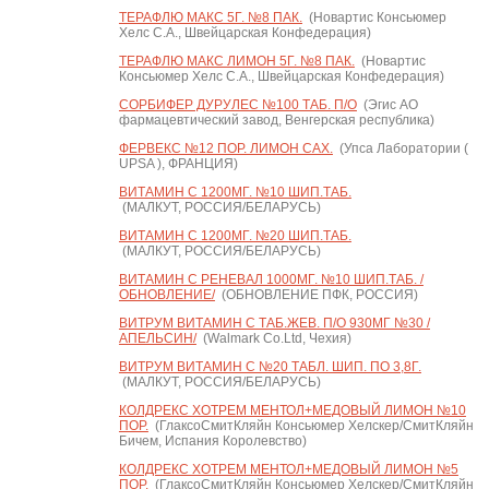
ТЕРАФЛЮ МАКС 5Г. №8 ПАК.
(Новартис Консьюмер
Хелс С.А., Швейцарская Конфедерация)
ТЕРАФЛЮ МАКС ЛИМОН 5Г. №8 ПАК.
(Новартис
Консьюмер Хелс С.А., Швейцарская Конфедерация)
СОРБИФЕР ДУРУЛЕС №100 ТАБ. П/О
(Эгис АО
фармацевтический завод, Венгерская республика)
ФЕРВЕКС №12 ПОР. ЛИМОН САХ.
(Упса Лаборатории (
UPSA ), ФРАНЦИЯ)
ВИТАМИН С 1200МГ. №10 ШИП.ТАБ.
(МАЛКУТ, РОССИЯ/БЕЛАРУСЬ)
ВИТАМИН С 1200МГ. №20 ШИП.ТАБ.
(МАЛКУТ, РОССИЯ/БЕЛАРУСЬ)
ВИТАМИН С РЕНЕВАЛ 1000МГ. №10 ШИП.ТАБ. /
ОБНОВЛЕНИЕ/
(ОБНОВЛЕНИЕ ПФК, РОССИЯ)
ВИТРУМ ВИТАМИН C ТАБ.ЖЕВ. П/О 930МГ №30 /
АПЕЛЬСИН/
(Walmark Co.Ltd, Чехия)
ВИТРУМ ВИТАМИН C №20 ТАБЛ. ШИП. ПО 3,8Г.
(МАЛКУТ, РОССИЯ/БЕЛАРУСЬ)
КОЛДРЕКС ХОТРЕМ МЕНТОЛ+МЕДОВЫЙ ЛИМОН №10
ПОР.
(ГлаксоСмитКляйн Консьюмер Хелскер/СмитКляйн
Бичем, Испания Королевство)
КОЛДРЕКС ХОТРЕМ МЕНТОЛ+МЕДОВЫЙ ЛИМОН №5
ПОР.
(ГлаксоСмитКляйн Консьюмер Хелскер/СмитКляйн