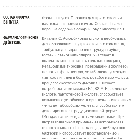
СОСТАВ И ФОРМА
Форма выпуска: Порошок для приготовления
ВЫПУСКА.
раствора для приема внутрь. Состав: 1 пакет
порошка содержит аскорбиновую кислоту 2.5 г.
ФАРМАКОЛОГИЧЕСКОЕ
Витамин С. Аскорбиновая кислота необходима
ДЕЙСТВИЕ.
для образования внутриклеточного коллагена,
требуется для укрепления структуры зубов,
костей и стенок капилляров. Участвует в
окислительно-восстановительных реакциях,
метаболизме тирозина, превращении фолиевой
кислоты в фолиниевую, метаболизме углеводов,
синтезе липидов и белков, метаболизме железа,
процессах клеточного дыхания. Снижает
потребность в витаминах B1, B2, A, E, фолиевой
кислоте, пантотеновой кислоте, способствует
повышению устойчивости организма к инфекциям
улучшает абсорбцию железа, способствуя его
депонированию в редуцированной форме.
Обладает антиоксидантными свойствами. При
интравагинальном применении аскорбиновая
кислота снижает рН влагалища, ингибируя рост
бактерий и способствует восстановлению и