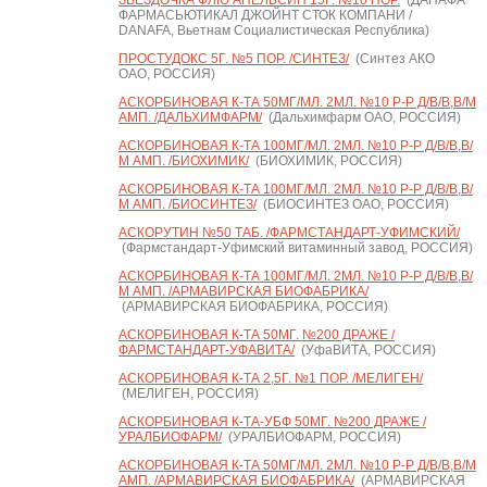
ЗВЕЗДОЧКА ФЛЮ АПЕЛЬСИН 15Г. №10 ПОР.
(ДАНАФА
ФАРМАСЬЮТИКАЛ ДЖОЙНТ СТОК КОМПАНИ /
DANAFA, Вьетнам Социалистическая Республика)
ПРОСТУДОКС 5Г. №5 ПОР. /СИНТЕЗ/
(Синтез АКО
ОАО, РОССИЯ)
АСКОРБИНОВАЯ К-ТА 50МГ/МЛ. 2МЛ. №10 Р-Р Д/В/В,В/М
АМП. /ДАЛЬХИМФАРМ/
(Дальхимфарм ОАО, РОССИЯ)
АСКОРБИНОВАЯ К-ТА 100МГ/МЛ. 2МЛ. №10 Р-Р Д/В/В,В/
М АМП. /БИОХИМИК/
(БИОХИМИК, РОССИЯ)
АСКОРБИНОВАЯ К-ТА 100МГ/МЛ. 2МЛ. №10 Р-Р Д/В/В,В/
М АМП. /БИОСИНТЕЗ/
(БИОСИНТЕЗ ОАО, РОССИЯ)
АСКОРУТИН №50 ТАБ. /ФАРМСТАНДАРТ-УФИМСКИЙ/
(Фармстандарт-Уфимский витаминный завод, РОССИЯ)
АСКОРБИНОВАЯ К-ТА 100МГ/МЛ. 2МЛ. №10 Р-Р Д/В/В,В/
М АМП. /АРМАВИРСКАЯ БИОФАБРИКА/
(АРМАВИРСКАЯ БИОФАБРИКА, РОССИЯ)
АСКОРБИНОВАЯ К-ТА 50МГ. №200 ДРАЖЕ /
ФАРМСТАНДАРТ-УФАВИТА/
(УфаВИТА, РОССИЯ)
АСКОРБИНОВАЯ К-ТА 2,5Г. №1 ПОР. /МЕЛИГЕН/
(МЕЛИГЕН, РОССИЯ)
АСКОРБИНОВАЯ К-ТА-УБФ 50МГ. №200 ДРАЖЕ /
УРАЛБИОФАРМ/
(УРАЛБИОФАРМ, РОССИЯ)
АСКОРБИНОВАЯ К-ТА 50МГ/МЛ. 2МЛ. №10 Р-Р Д/В/В,В/М
АМП. /АРМАВИРСКАЯ БИОФАБРИКА/
(АРМАВИРСКАЯ