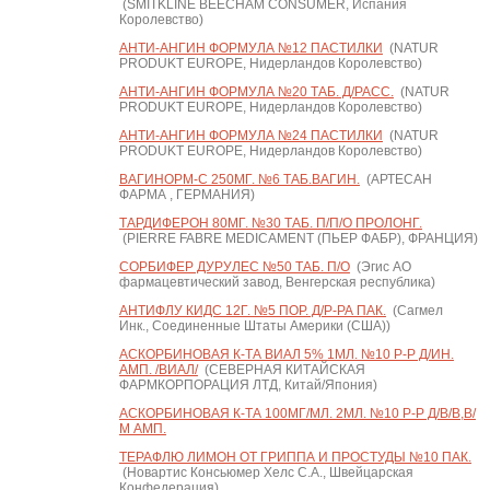
(SMITKLINE BEECHAM CONSUMER, Испания
Королевство)
АНТИ-АНГИН ФОРМУЛА №12 ПАСТИЛКИ
(NATUR
PRODUKT EUROPE, Нидерландов Королевство)
АНТИ-АНГИН ФОРМУЛА №20 ТАБ. Д/РАСС.
(NATUR
PRODUKT EUROPE, Нидерландов Королевство)
АНТИ-АНГИН ФОРМУЛА №24 ПАСТИЛКИ
(NATUR
PRODUKT EUROPE, Нидерландов Королевство)
ВАГИНОРМ-С 250МГ. №6 ТАБ.ВАГИН.
(АРТЕСАН
ФАРМА , ГЕРМАНИЯ)
ТАРДИФЕРОН 80МГ. №30 ТАБ. П/П/О ПРОЛОНГ.
(PIERRE FABRE MEDICAMENT (ПЬЕР ФАБР), ФРАНЦИЯ)
СОРБИФЕР ДУРУЛЕС №50 ТАБ. П/О
(Эгис АО
фармацевтический завод, Венгерская республика)
АНТИФЛУ КИДС 12Г. №5 ПОР. Д/Р-РА ПАК.
(Сагмел
Инк., Соединенные Штаты Америки (США))
АСКОРБИНОВАЯ К-ТА ВИАЛ 5% 1МЛ. №10 Р-Р Д/ИН.
АМП. /ВИАЛ/
(СЕВЕРНАЯ КИТАЙСКАЯ
ФАРМКОРПОРАЦИЯ ЛТД, Китай/Япония)
АСКОРБИНОВАЯ К-ТА 100МГ/МЛ. 2МЛ. №10 Р-Р Д/В/В,В/
М АМП.
ТЕРАФЛЮ ЛИМОН ОТ ГРИППА И ПРОСТУДЫ №10 ПАК.
(Новартис Консьюмер Хелс С.А., Швейцарская
Конфедерация)