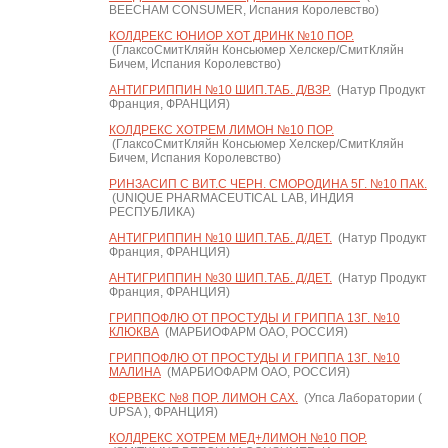
BEECHAM CONSUMER, Испания Королевство)
КОЛДРЕКС ЮНИОР ХОТ ДРИНК №10 ПОР.
(ГлаксоСмитКляйн Консьюмер Хелскер/СмитКляйн
Бичем, Испания Королевство)
АНТИГРИППИН №10 ШИП.ТАБ. Д/ВЗР.
(Натур Продукт
Франция, ФРАНЦИЯ)
КОЛДРЕКС ХОТРЕМ ЛИМОН №10 ПОР.
(ГлаксоСмитКляйн Консьюмер Хелскер/СмитКляйн
Бичем, Испания Королевство)
РИНЗАСИП С ВИТ.С ЧЕРН. СМОРОДИНА 5Г. №10 ПАК.
(UNIQUE PHARMACEUTICAL LAB, ИНДИЯ
РЕСПУБЛИКА)
АНТИГРИППИН №10 ШИП.ТАБ. Д/ДЕТ.
(Натур Продукт
Франция, ФРАНЦИЯ)
АНТИГРИППИН №30 ШИП.ТАБ. Д/ДЕТ.
(Натур Продукт
Франция, ФРАНЦИЯ)
ГРИППОФЛЮ ОТ ПРОСТУДЫ И ГРИППА 13Г. №10
КЛЮКВА
(МАРБИОФАРМ ОАО, РОССИЯ)
ГРИППОФЛЮ ОТ ПРОСТУДЫ И ГРИППА 13Г. №10
МАЛИНА
(МАРБИОФАРМ ОАО, РОССИЯ)
ФЕРВЕКС №8 ПОР. ЛИМОН САХ.
(Упса Лаборатории (
UPSA ), ФРАНЦИЯ)
КОЛДРЕКС ХОТРЕМ МЕД+ЛИМОН №10 ПОР.