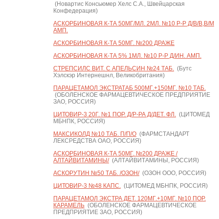
(Новартис Консьюмер Хелс С.А., Швейцарская
Конфедерация)
АСКОРБИНОВАЯ К-ТА 50МГ/МЛ. 2МЛ. №10 Р-Р Д/В/В,В/М
АМП.
АСКОРБИНОВАЯ К-ТА 50МГ. №200 ДРАЖЕ
АСКОРБИНОВАЯ К-ТА 5% 1МЛ. №10 Р-Р Д/ИН. АМП.
СТРЕПСИЛС ВИТ. С АПЕЛЬСИН №24 ТАБ.
(Бутс
Хэлскэр Интернешнл, Великобритания)
ПАРАЦЕТАМОЛ ЭКСТРАТАБ 500МГ.+150МГ. №10 ТАБ.
(ОБОЛЕНСКОЕ ФАРМАЦЕВТИЧЕСКОЕ ПРЕДПРИЯТИЕ
ЗАО, РОССИЯ)
ЦИТОВИР-3 20Г. №1 ПОР. Д/Р-РА Д/ДЕТ. ФЛ.
(ЦИТОМЕД
МБНПК, РОССИЯ)
МАКСИКОЛД №10 ТАБ. П/П/О
(ФАРМСТАНДАРТ
ЛЕКСРЕДСТВА ОАО, РОССИЯ)
АСКОРБИНОВАЯ К-ТА 50МГ. №200 ДРАЖЕ /
АЛТАЙВИТАМИНЫ/
(АЛТАЙВИТАМИНЫ, РОССИЯ)
АСКОРУТИН №50 ТАБ. /ОЗОН/
(ОЗОН ООО, РОССИЯ)
ЦИТОВИР-3 №48 КАПС.
(ЦИТОМЕД МБНПК, РОССИЯ)
ПАРАЦЕТАМОЛ ЭКСТРА ДЕТ. 120МГ.+10МГ. №10 ПОР.
КАРАМЕЛЬ
(ОБОЛЕНСКОЕ ФАРМАЦЕВТИЧЕСКОЕ
ПРЕДПРИЯТИЕ ЗАО, РОССИЯ)