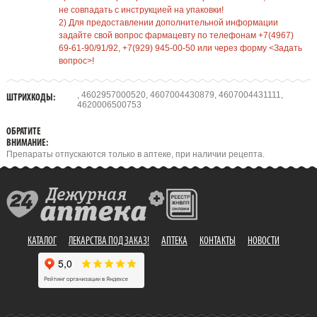
не совпадать с инструкцией на упаковки!
2) Для предоставлении дополнительной информации
задайте свой вопрос фармацевту по телефонам +7(4967)
69-61-90/91/92, +7(929) 945-00-50 или через форму <Задать
вопрос>!
, 4602957000520, 4607004430879, 4607004431111,
ШТРИХКОДЫ:
4620006500753
ОБРАТИТЕ
ВНИМАНИЕ:
Препараты отпускаются только в аптеке, при наличии рецепта.
КАТАЛОГ
ЛЕКАРСТВА ПОД ЗАКАЗ!
АПТЕКА
КОНТАКТЫ
НОВОСТИ