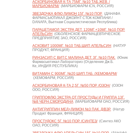
АСКОРБИНОВАЯ К-ТА 75МГ. №10 ТАБ.ЖЕВ. /
МАРБИОФАРМ/
(МАРБИОФАРМ ICN, РОССИЯ)
ЗВЕЗДОЧКА ФЛЮ ЛИМОН 15Г. №10 ПОР.
(ДАНАФА
ФАРМАСЬЮТИКАЛ ДЖОЙНТ СТОК КОМПАНИ /
DANAFA, Вьетнам Социалистическая Республика)
ПАРАЦЕТАМОЛ ЭКСТРА ДЕТ. 120МГ.+10МГ. №10 ПОР.
АПЕЛЬСИН
(ОБОЛЕНСКОЕ ФАРМАЦЕВТИЧЕСКОЕ
ПРЕДПРИЯТИЕ ЗАО, РОССИЯ)
АСКОВИТ 1000МГ. №10 ТАБ.ШИП АПЕЛЬСИН
(НАТУР
ПРОДУКТ, ФРАНЦИЯ)
РИНЗАСИП С ВИТ.С МАЛИНА ДЕТ. 3Г. №10 ПАК.
(Юник
Фармасьютикал Лабораториз (Отделение Дж.Б.
Ке, ИНДИЯ РЕСПУБЛИКА)
ВИТАМИН С 900МГ. №20 ШИП.ТАБ. /ХЕМОФАРМ/
(ХЕМОФАРМ, РОССИЯ)
АСКОРБИНОВАЯ К-ТА 2,5Г. №50 ПОР. /ОЗОН/
(ОЗОН
ООО, РОССИЯ)
ГРИППОФЛЮ ЭКСТРА ОТ ПРОСТУДЫ И ГРИППА 13Г.
№8 ЧЕРН.СМОРОДИНА
(МАРБИОФАРМ ОАО, РОССИЯ)
АНТИГРИППИН МЕД+ЛИМОН №3 ПАК. Д/ВЗР.
(Натур
Продукт Франция, ФРАНЦИЯ)
ПРОСТУДОКС 5Г. №10 ПОР. /СИНТЕЗ/
(Синтез АКО
ОАО, РОССИЯ)