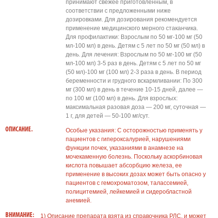
принимают свежее приготовленным, в
соответствии с предложенными ниже
дозировками. Для дозирования рекомендуется
применение медицинского мерного стаканчика.
Для профилактики: Взрослым по 50 мг-100 мг (50
мл-100 мл) в день. Детям с 5 лет по 50 мг (50 мл) в
день. Для лечения: Взрослым по 50 мг-100 мг (50
мл-100 мл) 3-5 раз в день. Детям с 5 лет по 50 мг
(50 мл)-100 мг (100 мл) 2-3 раза в день. В период
беременности и грудного вскармливании: По 300
мг (300 мл) в день в течение 10-15 дней, далее —
по 100 мг (100 мл) в день. Для взрослых:
максимальная разовая доза — 200 мг, суточная —
1 г, для детей — 50-100 мг/сут.
ОПИСАНИЕ.
Особые указания: С осторожностью применять у
пациентов с гипероксалурией, нарушениями
функции почек, указаниями в анамнезе на
мочекаменную болезнь. Поскольку аскорбиновая
кислота повышает абсорбцию железа, ее
применение в высоких дозах может быть опасно у
пациентов с гемохроматозом, талассемией,
полицитемией, лейкемией и сидеробластной
анемией.
ВНИМАНИЕ:
1) Описание препарата взята из справочника РЛС, и может