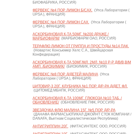
БИОФАБРИКА, РОССИЯ)
ФЕРВЕКС №4 ПОР. ЛИМОН Б/САХ.
(Упса Лаборатории (
UPSA ), ФРАНЦИЯ)
ФЕРВЕКС №4 ПОР. ЛИМОН САХ.
(Упса Лаборатории (
UPSA ), ФРАНЦИЯ)
АСКОРБИНОВАЯ К-ТА 50МГ. №200 ДРАЖЕ /
МАРБИОФАРМ/
(МАРБИОФАРМ ОАО, РОССИЯ)
ТЕРАФЛЮ ЛИМОН ОТ ГРИППА И ПРОСТУДЫ №14 ПАК.
(Новартис Консьюмер Хелс С.А., Швейцарская
Конфедерация)
АСКОРБИНОВАЯ К-ТА 50МГ/МЛ. 2МЛ. №10 Р-Р Д/В/В,В/М
АМП. /БИОХИМИК/
(БИОХИМИК, РОССИЯ)
ФЕРВЕКС №8 ПОР. Д/ДЕТЕЙ МАЛИНА
(Упса
Лаборатории ( UPSA ), ФРАНЦИЯ)
ЦИТОВИР-3 20Г. КЛУБНИКА №1 ПОР. Д/Р-РА Д/ДЕТ. ФЛ.
(ЦИТОМЕД МБНПК, РОССИЯ)
АСКОРБИНОВАЯ К-ТА 100МГ. ГЛЮКОЗА №10 ТАБ. /
ОБНОВЛЕНИЕ/
(ОБНОВЛЕНИЕ ПФК, РОССИЯ)
ЗВЕЗДОЧКА ФЛЮ МАЛИНА 15Г. №5 ПОР. Д/Р-РА
(ДАНАФА ФАРМАСЬЮТИКАЛ ДЖОЙНТ СТОК КОМПАНИ /
DANAFA, Вьетнам Социалистическая Республика)
АНТИГРИППИН 20Г.
(ФИТАСИНТЕКС ООО, РОССИЯ)