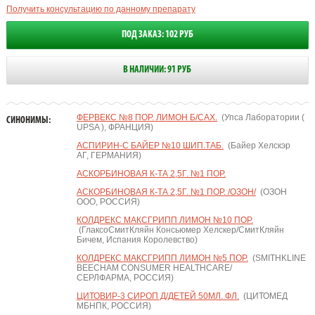
Получить консультацию по данному препарату
ПОД ЗАКАЗ: 102 РУБ
В НАЛИЧИИ: 91 РУБ
ФЕРВЕКС №8 ПОР. ЛИМОН Б/САХ.
(Упса Лаборатории (
СИНОНИМЫ:
UPSA ), ФРАНЦИЯ)
АСПИРИН-С БАЙЕР №10 ШИП.ТАБ.
(Байер Хелскэр
АГ, ГЕРМАНИЯ)
АСКОРБИНОВАЯ К-ТА 2,5Г. №1 ПОР.
АСКОРБИНОВАЯ К-ТА 2,5Г. №1 ПОР. /ОЗОН/
(ОЗОН
ООО, РОССИЯ)
КОЛДРЕКС МАКСГРИПП ЛИМОН №10 ПОР.
(ГлаксоСмитКляйн Консьюмер Хелскер/СмитКляйн
Бичем, Испания Королевство)
КОЛДРЕКС МАКСГРИПП ЛИМОН №5 ПОР.
(SMITHKLINE
BEECHAM CONSUMER HEALTHCARE/
СЕРЛФАРМА, РОССИЯ)
ЦИТОВИР-3 СИРОП Д/ДЕТЕЙ 50МЛ. ФЛ.
(ЦИТОМЕД
МБНПК, РОССИЯ)