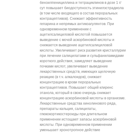
бензилпенициллина и тетрациклинов в дозе 1 г/
сут повышает биодоступность этинилэстрадиола
(в том числе входящего в состав пероральных
контрацептивов). Снижает эффективность
гепарина и непрямых антикоагулянтов. При
одновременном применении с
ацетилсалициловой кислотой повышается
выведение с мочой аскорбиновой кислоты и
снижается выведение ацетилсалициловой
кислоты. Увеличивает риск развития кристаллурии
при лечении салицилатами и сульфаниламидами
короткого действия, замедляет выведение
почками кислот, увеличивает выведение
лекарственных средств, имеющих щелочную
реакцию (в т.ч. алкалоидов), снижает
концентрацию в крови пероральных
контрацептивов. Повышает общий клиренс
этанола, который в свою очередь снижает
концентрацию аскорбиновой кислоты в организме.
Лекарственные средства хинолинового ряда,
препараты кальция, салицилаты,
глюкокортикостероиды при длительном
применении истощают запасы аскорбиновой
кислоты. При одновременном применении
уменьшает хронотропное действие