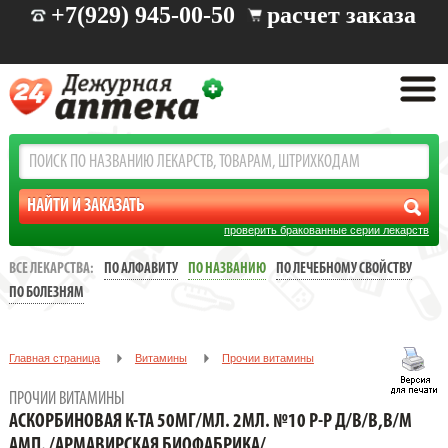
+7(929) 945-00-50
расчет заказа
проверить бракованные серии лекарств
ВСЕ ЛЕКАРСТВА:
ПО АЛФАВИТУ
ПО НАЗВАНИЮ
ПО ЛЕЧЕБНОМУ СВОЙСТВУ
ПО БОЛЕЗНЯМ
Главная страница
Витамины
Прочии витамины
АСКОРБИНОВАЯ К-ТА 50МГ/МЛ. 2МЛ. №10 Р-Р Д/В/В,В/М АМП. /
ПРОЧИИ ВИТАМИНЫ
АРМАВИРСКАЯ БИОФАБРИКА/
АСКОРБИНОВАЯ К-ТА 50МГ/МЛ. 2МЛ. №10 Р-Р Д/В/В,В/М
АМП. /АРМАВИРСКАЯ БИОФАБРИКА/