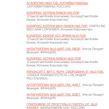
АСКОРУТИН №50 ТАБ. /АЛТАЙВИТАМИНЫ/
(АЛТАЙВИТАМИНЫ, РОССИЯ)
КОЛДРЕКС ХОТРЕМ ЛИМОН №5 ПОР.
(ГлаксоСмитКляйн Консьюмер Хелскер/СмитКляйн
Бичем, Испания Королевство)
КОЛДРЕКС ХОТРЕМ МЕД+ЛИМОН №5 ПОР.
(SMITKLINE
BEECHAM CONSUMER, Испания Королевство)
КОЛДРЕКС ЮНИОР ХОТ ДРИНК №10 ПОР.
(ГлаксоСмитКляйн Консьюмер Хелскер/СмитКляйн
Бичем, Испания Королевство)
АНТИГРИППИН №10 ШИП.ТАБ. Д/ВЗР.
(Натур Продукт
Франция, ФРАНЦИЯ)
КОЛДРЕКС ХОТРЕМ ЛИМОН №10 ПОР.
(ГлаксоСмитКляйн Консьюмер Хелскер/СмитКляйн
Бичем, Испания Королевство)
РИНЗАСИП С ВИТ.С ЧЕРН. СМОРОДИНА 5Г. №10 ПАК.
(UNIQUE PHARMACEUTICAL LAB, ИНДИЯ
РЕСПУБЛИКА)
АНТИГРИППИН №10 ШИП.ТАБ. Д/ДЕТ.
(Натур Продукт
Франция, ФРАНЦИЯ)
АНТИГРИППИН №30 ШИП.ТАБ. Д/ДЕТ.
(Натур Продукт
Франция, ФРАНЦИЯ)
ГРИППОФЛЮ ОТ ПРОСТУДЫ И ГРИППА 13Г. №10
КЛЮКВА
(МАРБИОФАРМ ОАО, РОССИЯ)