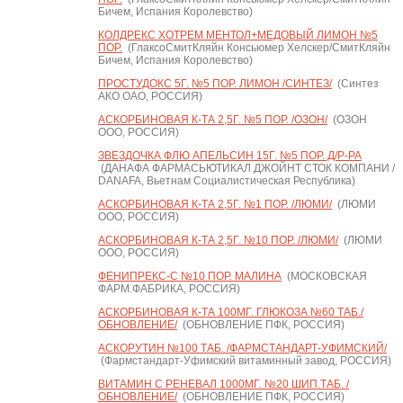
Бичем, Испания Королевство)
КОЛДРЕКС ХОТРЕМ МЕНТОЛ+МЕДОВЫЙ ЛИМОН №5
ПОР.
(ГлаксоСмитКляйн Консьюмер Хелскер/СмитКляйн
Бичем, Испания Королевство)
ПРОСТУДОКС 5Г. №5 ПОР. ЛИМОН /СИНТЕЗ/
(Синтез
АКО ОАО, РОССИЯ)
АСКОРБИНОВАЯ К-ТА 2,5Г. №5 ПОР. /ОЗОН/
(ОЗОН
ООО, РОССИЯ)
ЗВЕЗДОЧКА ФЛЮ АПЕЛЬСИН 15Г. №5 ПОР. Д/Р-РА
(ДАНАФА ФАРМАСЬЮТИКАЛ ДЖОЙНТ СТОК КОМПАНИ /
DANAFA, Вьетнам Социалистическая Республика)
АСКОРБИНОВАЯ К-ТА 2,5Г. №1 ПОР. /ЛЮМИ/
(ЛЮМИ
ООО, РОССИЯ)
АСКОРБИНОВАЯ К-ТА 2,5Г. №10 ПОР. /ЛЮМИ/
(ЛЮМИ
ООО, РОССИЯ)
ФЕНИПРЕКС-С №10 ПОР. МАЛИНА
(МОСКОВСКАЯ
ФАРМ.ФАБРИКА, РОССИЯ)
АСКОРБИНОВАЯ К-ТА 100МГ. ГЛЮКОЗА №60 ТАБ./
ОБНОВЛЕНИЕ/
(ОБНОВЛЕНИЕ ПФК, РОССИЯ)
АСКОРУТИН №100 ТАБ. /ФАРМСТАНДАРТ-УФИМСКИЙ/
(Фармстандарт-Уфимский витаминный завод, РОССИЯ)
ВИТАМИН С РЕНЕВАЛ 1000МГ. №20 ШИП.ТАБ. /
ОБНОВЛЕНИЕ/
(ОБНОВЛЕНИЕ ПФК, РОССИЯ)