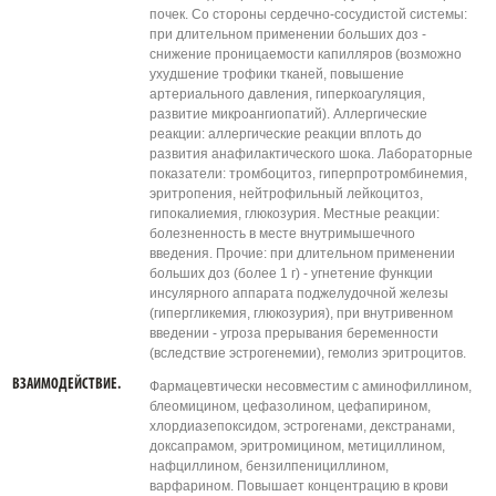
почек. Со стороны сердечно-сосудистой системы:
при длительном применении больших доз -
снижение проницаемости капилляров (возможно
ухудшение трофики тканей, повышение
артериального давления, гиперкоагуляция,
развитие микроангиопатий). Аллергические
реакции: аллергические реакции вплоть до
развития анафилактического шока. Лабораторные
показатели: тромбоцитоз, гиперпротромбинемия,
эритропения, нейтрофильный лейкоцитоз,
гипокалиемия, глюкозурия. Местные реакции:
болезненность в месте внутримышечного
введения. Прочие: при длительном применении
больших доз (более 1 г) - угнетение функции
инсулярного аппарата поджелудочной железы
(гипергликемия, глюкозурия), при внутривенном
введении - угроза прерывания беременности
(вследствие эстрогенемии), гемолиз эритроцитов.
ВЗАИМОДЕЙСТВИЕ.
Фармацевтически несовместим с аминофиллином,
блеомицином, цефазолином, цефапирином,
хлордиазепоксидом, эстрогенами, декстранами,
доксапрамом, эритромицином, метициллином,
нафциллином, бензилпенициллином,
варфарином. Повышает концентрацию в крови