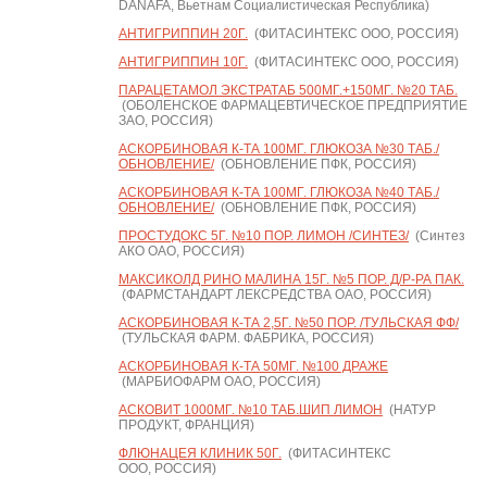
DANAFA, Вьетнам Социалистическая Республика)
АНТИГРИППИН 20Г.
(ФИТАСИНТЕКС ООО, РОССИЯ)
АНТИГРИППИН 10Г.
(ФИТАСИНТЕКС ООО, РОССИЯ)
ПАРАЦЕТАМОЛ ЭКСТРАТАБ 500МГ.+150МГ. №20 ТАБ.
(ОБОЛЕНСКОЕ ФАРМАЦЕВТИЧЕСКОЕ ПРЕДПРИЯТИЕ
ЗАО, РОССИЯ)
АСКОРБИНОВАЯ К-ТА 100МГ. ГЛЮКОЗА №30 ТАБ./
ОБНОВЛЕНИЕ/
(ОБНОВЛЕНИЕ ПФК, РОССИЯ)
АСКОРБИНОВАЯ К-ТА 100МГ. ГЛЮКОЗА №40 ТАБ./
ОБНОВЛЕНИЕ/
(ОБНОВЛЕНИЕ ПФК, РОССИЯ)
ПРОСТУДОКС 5Г. №10 ПОР. ЛИМОН /СИНТЕЗ/
(Синтез
АКО ОАО, РОССИЯ)
МАКСИКОЛД РИНО МАЛИНА 15Г. №5 ПОР. Д/Р-РА ПАК.
(ФАРМСТАНДАРТ ЛЕКСРЕДСТВА ОАО, РОССИЯ)
АСКОРБИНОВАЯ К-ТА 2,5Г. №50 ПОР. /ТУЛЬСКАЯ ФФ/
(ТУЛЬСКАЯ ФАРМ. ФАБРИКА, РОССИЯ)
АСКОРБИНОВАЯ К-ТА 50МГ. №100 ДРАЖЕ
(МАРБИОФАРМ ОАО, РОССИЯ)
АСКОВИТ 1000МГ. №10 ТАБ.ШИП ЛИМОН
(НАТУР
ПРОДУКТ, ФРАНЦИЯ)
ФЛЮНАЦЕЯ КЛИНИК 50Г.
(ФИТАСИНТЕКС
ООО, РОССИЯ)