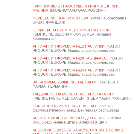
ГРИППОФЛЮ ОТ ПРОСТУДЫ И ГРИППА 13Г. №10
МАЛИНА
(МАРБИОФАРМ ОАО, РОССИЯ)
ФЕРВЕКС №8 ПОР. ЛИМОН САХ.
(Упса Лаборатории (
UPSA ), ФРАНЦИЯ)
КОЛДРЕКС ХОТРЕМ МЕД+ЛИМОН №10 ПОР.
(SMITKLINE BEECHAM CONSUMER, Испания
Королевство)
АНТИ-АНГИН ФОРМУЛА №12 ПАСТИЛКИ
(NATUR
PRODUKT EUROPE, Нидерландов Королевство)
АНТИ-АНГИН ФОРМУЛА №20 ТАБ. Д/РАСС.
(NATUR
PRODUKT EUROPE, Нидерландов Королевство)
АНТИ-АНГИН ФОРМУЛА №24 ПАСТИЛКИ
(NATUR
PRODUKT EUROPE, Нидерландов Королевство)
ВАГИНОРМ-С 250МГ. №6 ТАБ.ВАГИН.
(АРТЕСАН
ФАРМА , ГЕРМАНИЯ)
ТАРДИФЕРОН 80МГ. №30 ТАБ. П/П/О ПРОЛОНГ.
(PIERRE FABRE MEDICAMENT (ПЬЕР ФАБР), ФРАНЦИЯ)
СОРБИФЕР ДУРУЛЕС №50 ТАБ. П/О
(Эгис АО
фармацевтический завод, Венгерская республика)
АНТИФЛУ КИДС 12Г. №5 ПОР. Д/Р-РА ПАК.
(Сагмел
Инк., Соединенные Штаты Америки (США))
АСКОРБИНОВАЯ К-ТА ВИАЛ 5% 1МЛ. №10 Р-Р Д/ИН.