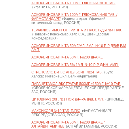
АСКОРБИНОВАЯ К-ТА 100МГ. ГЛЮКОЗА №10 ТАБ.
(УфаВИТА, РОССИЯ)
АСКОРБИНОВАЯ К-ТА 100МГ. ГЛЮКОЗА №40 ТАБ. /
ФАРМСТАНДАРТ/
(Фармстандарт-Уфимский
витаминный завод, РОССИЯ)
ТЕРАФЛЮ ЛИМОН ОТ ГРИППА И ПРОСТУДЫ №4 ПАК.
(Новартис Консьюмер Хелс С.А., Швейцарская
Конфедерация)
АСКОРБИНОВАЯ К-ТА 50МГ/МЛ. 2МЛ. №10 Р-Р Д/В/В,В/М
АМП.
АСКОРБИНОВАЯ К-ТА 50МГ. №200 ДРАЖЕ
АСКОРБИНОВАЯ К-ТА 5% 1МЛ. №10 Р-Р Д/ИН. АМП.
СТРЕПСИЛС ВИТ. С АПЕЛЬСИН №24 ТАБ.
(Бутс
Хэлскэр Интернешнл, Великобритания)
ПАРАЦЕТАМОЛ ЭКСТРАТАБ 500МГ.+150МГ. №10 ТАБ.
(ОБОЛЕНСКОЕ ФАРМАЦЕВТИЧЕСКОЕ ПРЕДПРИЯТИЕ
ЗАО, РОССИЯ)
ЦИТОВИР-3 20Г. №1 ПОР. Д/Р-РА Д/ДЕТ. ФЛ.
(ЦИТОМЕД
МБНПК, РОССИЯ)
МАКСИКОЛД №10 ТАБ. П/П/О
(ФАРМСТАНДАРТ
ЛЕКСРЕДСТВА ОАО, РОССИЯ)
АСКОРБИНОВАЯ К-ТА 50МГ. №200 ДРАЖЕ /
АЛТАЙВИТАМИНЫ/
(АЛТАЙВИТАМИНЫ, РОССИЯ)