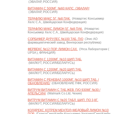
(ЭВАЛАР, РОССИЯ)
ВИТАМИН С 500МГ. №60 КАПС. /ЭВАЛАР/
(ЭВАЛАР, РОССИЯ)
ТЕРАФЛЮ МАКС 5Г. №8 ПАК.
(Новартис Консьюмер
Хелс С.А., Швейцарская Конфедерация)
ТЕРАФЛЮ МАКС ЛИМОН 5Г. №8 ПАК.
(Новартис
Консьюмер Хелс С.А., Швейцарская Конфедерация)
СОРБИФЕР ДУРУЛЕС №100 ТАБ. П/О
(Эгис АО
фармацевтический завод, Венгерская республика)
ФЕРВЕКС №12 ПОР. ЛИМОН САХ.
(Упса Лаборатории (
UPSA ), ФРАНЦИЯ)
ВИТАМИН С 1200МГ. №10 ШИП.ТАБ.
(МАЛКУТ, РОССИЯ/БЕЛАРУСЬ)
ВИТАМИН С 1200МГ. №20 ШИП.ТАБ.
(МАЛКУТ, РОССИЯ/БЕЛАРУСЬ)
ВИТАМИН С РЕНЕВАЛ 1000МГ. №10 ШИП.ТАБ. /
ОБНОВЛЕНИЕ/
(ОБНОВЛЕНИЕ ПФК, РОССИЯ)
ВИТРУМ ВИТАМИН C ТАБ.ЖЕВ. П/О 930МГ №30 /
АПЕЛЬСИН/
(Walmark Co.Ltd, Чехия)
ВИТРУМ ВИТАМИН C №20 ТАБЛ. ШИП. ПО 3,8Г.
(МАЛКУТ, РОССИЯ/БЕЛАРУСЬ)
КОЛДРЕКС ХОТРЕМ МЕНТОЛ+МЕДОВЫЙ ЛИМОН №10
ПОР.
(ГлаксоСмитКляйн Консьюмер Хелскер/СмитКляйн