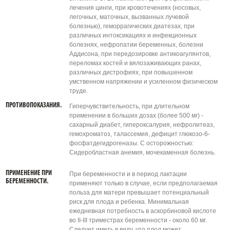
лечения цинги, при кровотечениях (носовых,
легочных, маточных, вызванных лучевой
болезнью), геморрагических диатезах, при
различных интоксикациях и инфекционных
болезнях, нефропатии беременных, болезни
Аддисона, при передозировке антикоагулянтов,
переломах костей и вялозаживающих ранах,
различных дистрофиях, при повышенном
умственном напряжении и усиленном физическом
труде.
ПРОТИВОПОКАЗАНИЯ.
Гиперчувствительность, при длительном
применении в больших дозах (более 500 мг) -
сахарный диабет, гипероксалурия, нефролитеаз,
гемохроматоз, талассемия, дефицит глюкозо-6-
фосфатдегидрогеназы. С осторожностью:
Сидеробластная анемия, мочекаменная болезнь.
ПРИМЕНЕНИЕ ПРИ
При беременности и в период лактации
БЕРЕМЕННОСТИ.
применяют только в случае, если предполагаемая
польза для матери превышает потенциальный
риск для плода и ребенка. Минимальная
ежедневная потребность в аскорбиновой кислоте
во II-III триместрах беременности - около 60 мг.
Следует иметь в виду, что плод может