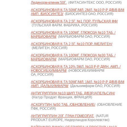
Лединорм-клиник 50Г.
(ФИТАСИНТЕКС ООО, РОССИЯ)
АСКОРБИНОВАЯ К-ТА 50МГ/МЛ. 2МЛ. №10 Р-Р Д/В/В,В/М
АМП. /БИОСИНТЕЗ/
(БИОСИНТЕЗ ОАО, РОССИЯ)
АСКОРБИНОВАЯ К-ТА 2,5Г. №1 ПОР. /ТУЛЬСКАЯ ФФ/
(ТУЛЬСКАЯ ФАРМ. ФАБРИКА, РОССИЯ)
АСКОРБИНОВАЯ К-ТА 100МГ. ГЛЮКОЗА №10 ТАБ. /
МАРБИОФАРМ/
(МАРБИОФАРМ ОАО, РОССИЯ)
АСКОРБИНОВАЯ К-ТА 2,5Г. №10 ПОР. /МЕЛИГЕН/
(МЕЛИГЕН, РОССИЯ)
АСКОРБИНОВАЯ К-ТА 100МГ. ГЛЮКОЗА №30 ТАБ. /
МАРБИОФАРМ/
(МАРБИОФАРМ ОАО, РОССИЯ)
АСКОРБИНОВАЯ К-ТА 10% 5МЛ. №10 Р-Р Д/ИН. АМП. /
НОВОСИБХИМФАРМ/
(НОВОСИБХИМФАРМ
ОА, РОССИЯ)
АСКОРБИНОВАЯ К-ТА 50МГ/МЛ. 1МЛ. №10 Р-Р Д/В/В,В/М
АМП. /ДАЛЬХИМФАРМ/
(Дальхимфарм ОАО, РОССИЯ)
АНТИГРИППИН №10 ШИП.ТАБ. Д/ВЗР./АПЕЛЬСИН/
(Натур Продукт Франция, ФРАНЦИЯ)
АСКОРУТИН №50 ТАБ. /ОБНОВЛЕНИЕ/
(ОБНОВЛЕНИЕ
ПФК, РОССИЯ)
АНТИГРИППИН 20Г. ГРАН.ГОМЕОПАТ.
(NATUR
PRODUKT EUROPE, Нидерландов Королевство)