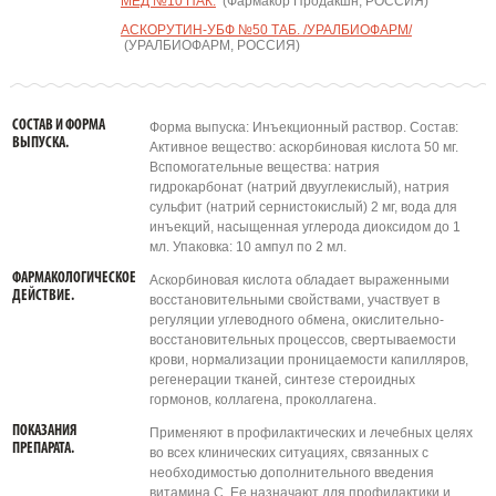
МЕД №10 ПАК.
(Фармакор Продакшн, РОССИЯ)
АСКОРУТИН-УБФ №50 ТАБ. /УРАЛБИОФАРМ/
(УРАЛБИОФАРМ, РОССИЯ)
СОСТАВ И ФОРМА
Форма выпуска: Инъекционный раствор. Состав:
ВЫПУСКА.
Активное вещество: аскорбиновая кислота 50 мг.
Вспомогательные вещества: натрия
гидрокарбонат (натрий двууглекислый), натрия
сульфит (натрий сернистокислый) 2 мг, вода для
инъекций, насыщенная углерода диоксидом до 1
мл. Упаковка: 10 ампул по 2 мл.
ФАРМАКОЛОГИЧЕСКОЕ
Аскорбиновая кислота обладает выраженными
ДЕЙСТВИЕ.
восстановительными свойствами, участвует в
регуляции углеводного обмена, окислительно-
восстановительных процессов, свертываемости
крови, нормализации проницаемости капилляров,
регенерации тканей, синтезе стероидных
гормонов, коллагена, проколлагена.
ПОКАЗАНИЯ
Применяют в профилактических и лечебных целях
ПРЕПАРАТА.
во всех клинических ситуациях, связанных с
необходимостью дополнительного введения
витамина С. Ее назначают для профилактики и