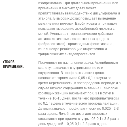
изопреналина. При длительном применении или
применении в высоких дозах может
препятствовать взаимодействию дисульфирама и
этанола. В высоких дозах повышает выведение
мексилетина почками. Барбитураты и примидон
повышают выведение аскорбиновой кислоты с
мочой. Уменьшает терапевтическое действие
антипсихотических лекарственных средств
(нейролептиков) - производных фенотиазина,
канальцевую реабсорбцию амфетамина и
трициклических антидепрессантов.
СПОСОБ
Применяют по назначению врача. Аскорбиновую
ПРИМЕНЕНИЯ.
кислоту назначают внутримышечно или
внутривенно. В профилактических целях
назначают взрослым по 0,05 г-0,1 г в сутки во
время беременности, в послеродовом периоде и в
случае низкого содержания витамина С в молоке
кормящих женщин назначают по 0,3 г в сутки в
течение 10-15 дней, после чего профилактически
по 0,1 г в день в течение всего периода лактации.
Детям назначают профилактически по 0,025 г 2-3
раза в день. Лечебные дозы для взрослых
составляют при приеме внутрь -,05-0,1 г 3-5 раз в
день для детей – 0,05-0,1 г 2-3 раза в день.