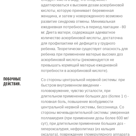
адаптироваться к высоким дозам аскорбиновой
кислоты, которую принимает беременная
женщина, и затем у новорожденного возможно
развитие синдрома отмены. Минимальная
ежедневная потребность в период лактации - 80
мг. Диета матери, содержащая адекватное
количество аскорбиновой кислоты, достаточна
для профилактики её дефицита у грудного
ребенка. Теоретически существует опасность для
ребенка при применении матерью высоких доз
аскорбиновой кислоты (рекомендуется не
превышать кормящей матерью ежедневной
потребности в аскорбиновой кислоте).
ПОБОЧНЫЕ
Со стороны центральной нервной системы: при
ДЕЙСТВИЯ.
быстром внутривенном введении -
головокружение, чувство усталости, при
длительном применении больших доз (более 1 г) -
головная боль, повышение возбудимости
центральной нервной системы, бессонница. Со
стороны мочевыделительной системы: умеренная
поллакиурия (при применении дозы более 600 мг/
сут), при длительном применении больших доз -
гипероксалурия, нефролитиаз (из кальция
оксалата), повреждение гломерулярного аппарата