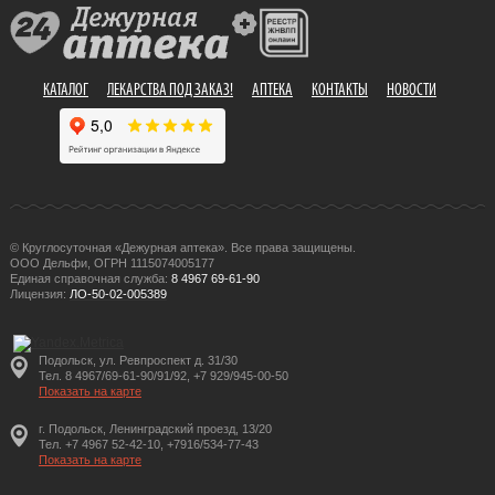
КАТАЛОГ
ЛЕКАРСТВА ПОД ЗАКАЗ!
АПТЕКА
КОНТАКТЫ
НОВОСТИ
© Круглосуточная «Дежурная аптека». Все права защищены.
ООО Дельфи, ОГРН 1115074005177
Единая справочная служба:
8 4967 69-61-90
Лицензия:
ЛО-50-02-005389
Подольск, ул. Ревпроспект д. 31/30
Тел. 8 4967/69-61-90/91/92, +7 929/945-00-50
Показать на карте
г. Подольск, Ленинградский проезд, 13/20
Тел. +7 4967 52-42-10, +7916/534-77-43
Показать на карте