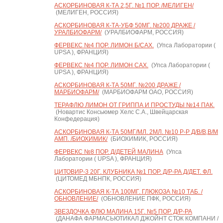
АСКОРБИНОВАЯ К-ТА 2,5Г. №1 ПОР. /МЕЛИГЕН/
(МЕЛИГЕН, РОССИЯ)
АСКОРБИНОВАЯ К-ТА-УБФ 50МГ. №200 ДРАЖЕ /
УРАЛБИОФАРМ/
(УРАЛБИОФАРМ, РОССИЯ)
ФЕРВЕКС №4 ПОР. ЛИМОН Б/САХ.
(Упса Лаборатории (
UPSA ), ФРАНЦИЯ)
ФЕРВЕКС №4 ПОР. ЛИМОН САХ.
(Упса Лаборатории (
UPSA ), ФРАНЦИЯ)
АСКОРБИНОВАЯ К-ТА 50МГ. №200 ДРАЖЕ /
МАРБИОФАРМ/
(МАРБИОФАРМ ОАО, РОССИЯ)
ТЕРАФЛЮ ЛИМОН ОТ ГРИППА И ПРОСТУДЫ №14 ПАК.
(Новартис Консьюмер Хелс С.А., Швейцарская
Конфедерация)
АСКОРБИНОВАЯ К-ТА 50МГ/МЛ. 2МЛ. №10 Р-Р Д/В/В,В/М
АМП. /БИОХИМИК/
(БИОХИМИК, РОССИЯ)
ФЕРВЕКС №8 ПОР. Д/ДЕТЕЙ МАЛИНА
(Упса
Лаборатории ( UPSA ), ФРАНЦИЯ)
ЦИТОВИР-3 20Г. КЛУБНИКА №1 ПОР. Д/Р-РА Д/ДЕТ. ФЛ.
(ЦИТОМЕД МБНПК, РОССИЯ)
АСКОРБИНОВАЯ К-ТА 100МГ. ГЛЮКОЗА №10 ТАБ. /
ОБНОВЛЕНИЕ/
(ОБНОВЛЕНИЕ ПФК, РОССИЯ)
ЗВЕЗДОЧКА ФЛЮ МАЛИНА 15Г. №5 ПОР. Д/Р-РА
(ДАНАФА ФАРМАСЬЮТИКАЛ ДЖОЙНТ СТОК КОМПАНИ /