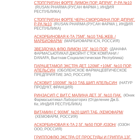
СТОПГРИПАН ФОРТЕ ЛИМОН ПОР. Д/ПРИГ. Р-РА №10
(RUSAN PHARMA (РУСАН ФАРМА ), ИНДИЯ
РЕСПУБЛИКА)
СТОПГРИПАН ФОРТЕ ЧЕРН.СМОРОДИНА ПОР. Д/ПРИГ.
Р-РА №10
(RUSAN PHARMA (РУСАН ФАРМА ), ИНДИЯ
РЕСПУБЛИКА)
АСКОРБИНОВАЯ К-ТА 75МГ. №10 ТАБ.ЖЕВ. /
МАРБИОФАРМ/
(МАРБИОФАРМ ICN, РОССИЯ)
ЗВЕЗДОЧКА ФЛЮ ЛИМОН 15Г. №10 ПОР.
(ДАНАФА
ФАРМАСЬЮТИКАЛ ДЖОЙНТ СТОК КОМПАНИ /
DANAFA, Вьетнам Социалистическая Республика)
ПАРАЦЕТАМОЛ ЭКСТРА ДЕТ. 120МГ.+10МГ. №10 ПОР.
АПЕЛЬСИН
(ОБОЛЕНСКОЕ ФАРМАЦЕВТИЧЕСКОЕ
ПРЕДПРИЯТИЕ ЗАО, РОССИЯ)
АСКОВИТ 1000МГ. №10 ТАБ.ШИП АПЕЛЬСИН
(НАТУР
ПРОДУКТ, ФРАНЦИЯ)
РИНЗАСИП С ВИТ.С МАЛИНА ДЕТ. 3Г. №10 ПАК.
(Юник
Фармасьютикал Лабораториз (Отделение Дж.Б.
Ке, ИНДИЯ РЕСПУБЛИКА)
ВИТАМИН С 900МГ. №20 ШИП.ТАБ. /ХЕМОФАРМ/
(ХЕМОФАРМ, РОССИЯ)
АСКОРБИНОВАЯ К-ТА 2,5Г. №50 ПОР. /ОЗОН/
(ОЗОН
ООО, РОССИЯ)
ГРИППОФЛЮ ЭКСТРА ОТ ПРОСТУДЫ И ГРИППА 13Г.