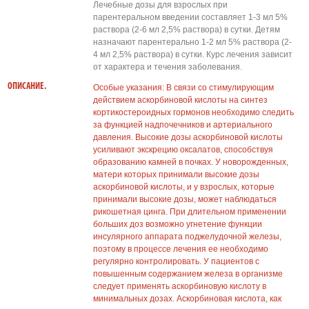
Лечебные дозы для взрослых при
парентеральном введении составляет 1-3 мл 5%
раствора (2-6 мл 2,5% раствора) в сутки. Детям
назначают парентерально 1-2 мл 5% раствора (2-
4 мл 2,5% раствора) в сутки. Курс лечения зависит
от характера и течения заболевания.
ОПИСАНИЕ.
Особые указания: В связи со стимулирующим
действием аскорбиновой кислоты на синтез
кортикостероидных гормонов необходимо следить
за функцией надпочечников и артериального
давления. Высокие дозы аскорбиновой кислоты
усиливают экскрецию оксалатов, способствуя
образованию камней в почках. У новорожденных,
матери которых принимали высокие дозы
аскорбиновой кислоты, и у взрослых, которые
принимали высокие дозы, может наблюдаться
рикошетная цинга. При длительном применении
больших доз возможно угнетение функции
инсулярного аппарата поджелудочной железы,
поэтому в процессе лечения ее необходимо
регулярно контролировать. У пациентов с
повышенным содержанием железа в организме
следует применять аскорбиновую кислоту в
минимальных дозах. Аскорбиновая кислота, как