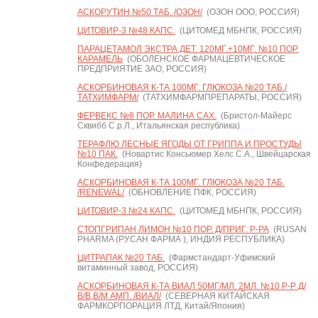
АСКОРУТИН №50 ТАБ. /ОЗОН/
(ОЗОН ООО, РОССИЯ)
ЦИТОВИР-3 №48 КАПС.
(ЦИТОМЕД МБНПК, РОССИЯ)
ПАРАЦЕТАМОЛ ЭКСТРА ДЕТ. 120МГ.+10МГ. №10 ПОР.
КАРАМЕЛЬ
(ОБОЛЕНСКОЕ ФАРМАЦЕВТИЧЕСКОЕ
ПРЕДПРИЯТИЕ ЗАО, РОССИЯ)
АСКОРБИНОВАЯ К-ТА 100МГ. ГЛЮКОЗА №20 ТАБ./
ТАТХИМФАРМ/
(ТАТХИМФАРМПРЕПАРАТЫ, РОССИЯ)
ФЕРВЕКС №8 ПОР. МАЛИНА САХ.
(Бристол-Майерс
Сквибб С.р.Л., Итальянская республика)
ТЕРАФЛЮ ЛЕСНЫЕ ЯГОДЫ ОТ ГРИППА И ПРОСТУДЫ
№10 ПАК.
(Новартис Консьюмер Хелс С.А., Швейцарская
Конфедерация)
АСКОРБИНОВАЯ К-ТА 100МГ. ГЛЮКОЗА №20 ТАБ.
/RENEWAL/
(ОБНОВЛЕНИЕ ПФК, РОССИЯ)
ЦИТОВИР-3 №24 КАПС.
(ЦИТОМЕД МБНПК, РОССИЯ)
СТОПГРИПАН ЛИМОН №10 ПОР. Д/ПРИГ. Р-РА
(RUSAN
PHARMA (РУСАН ФАРМА ), ИНДИЯ РЕСПУБЛИКА)
ЦИТРАПАК №20 ТАБ.
(Фармстандарт-Уфимский
витаминный завод, РОССИЯ)
АСКОРБИНОВАЯ К-ТА ВИАЛ 50МГ/МЛ. 2МЛ. №10 Р-Р Д/
В/В,В/М АМП. /ВИАЛ/
(СЕВЕРНАЯ КИТАЙСКАЯ
ФАРМКОРПОРАЦИЯ ЛТД, Китай/Япония)