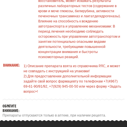
восстановитель, может искажать результаты
различных лабораторных тестов (содержание в
крови и моче глюкозы, билирубина, активности
печеночных трансаминаз и лактатдегидрогеназы).
Влияние на способность к вождению
автотранспорта и управлению механизмами: В
период лечения необходимо соблюдать
осторожность при управлении автотранспортом и
занятии потенциально опасными видами
деятельности, требующими повышенной
концентрации внимания и быстроты
психомоторных реакций.
ВНИМАНИЕ:
1) Описание препарата взята из справочника РЛС, и может
не совпадать с инструкцией на упаковки!
2) Для предоставлении дополнительной информации
задайте свой вопрос фармацевту по телефонам +7(4967)
69-61-90/91/92, +7(929) 945-00-50 или через форму <Задать
вопрос>!
ОБРАТИТЕ
ВНИМАНИЕ:
Препараты отпускаются только в аптеке, при наличии рецепта.