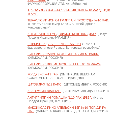
АМП. /ВИАЛ/
(СЕВЕРНАЯ КИТАЙСКАЯ
ФАРМКОРПОРАЦИЯ ЛТД, Китай/Япония)
АСКОРБИНОВАЯ К-ТА 100МГ/МЛ. 2МЛ. №10 Р-Р Д/В/В,В/
М АМП.
ТЕРАФЛЮ ЛИМОН ОТ ГРИППА И ПРОСТУДЫ №10 ПАК.
(Новартис Консьюмер Хелс С.А., Швейцарская
Конфедерация)
АНТИГРИППИН МЕД+ЛИМОН №10 ПАК. Д/ВЗР.
(Натур
Продукт Франция, ФРАНЦИЯ)
СОРБИФЕР ДУРУЛЕС №30 ТАБ. П/О
(Эгис АО
фармацевтический завод, Венгерская республика)
ВИТАМИН С 250МГ. №20 ШИП.ТАБ. /ХЕМОФАРМ/
(ХЕМОФАРМ, РОССИЯ)
ВИТАМИН С 1000МГ. №20 ШИП.ТАБ. /ХЕМОФАРМ/
(ХЕМОФАРМ, РОССИЯ)
КОЛДРЕКС №12 ТАБ.
(SMITHKLINE BEECHAM
CONSUMER HEALTHCARE, Ирландия)
ЦИТОВИР-3 №12 КАПС.
(ЦИТОМЕД МБНПК, РОССИЯ)
АСКОРУТИН №50 ТАБ.
(СЕВЕРНАЯ ЗВЕЗДА, РОССИЯ)
АНТИГРИППИН РОМАШКА №10 ПАК. Д/ВЗР.
(Натур
Продукт Франция, ФРАНЦИЯ)
МАКСИКОЛД РИНО АПЕЛЬСИН 15Г. №10 ПОР. Д/Р-РА
ПАК.
(ФАРМСТАНДАРТ ЛЕКСРЕДСТВА ОАО, РОССИЯ)