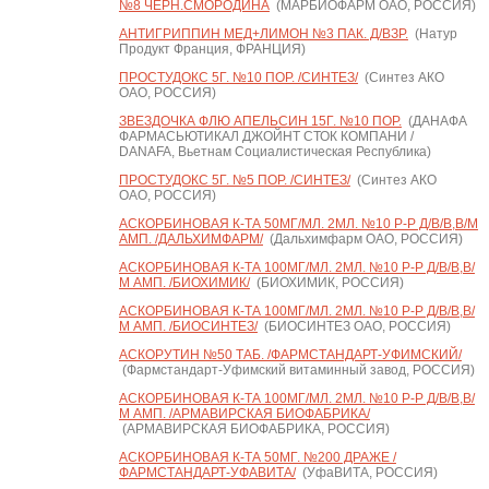
№8 ЧЕРН.СМОРОДИНА
(МАРБИОФАРМ ОАО, РОССИЯ)
АНТИГРИППИН МЕД+ЛИМОН №3 ПАК. Д/ВЗР.
(Натур
Продукт Франция, ФРАНЦИЯ)
ПРОСТУДОКС 5Г. №10 ПОР. /СИНТЕЗ/
(Синтез АКО
ОАО, РОССИЯ)
ЗВЕЗДОЧКА ФЛЮ АПЕЛЬСИН 15Г. №10 ПОР.
(ДАНАФА
ФАРМАСЬЮТИКАЛ ДЖОЙНТ СТОК КОМПАНИ /
DANAFA, Вьетнам Социалистическая Республика)
ПРОСТУДОКС 5Г. №5 ПОР. /СИНТЕЗ/
(Синтез АКО
ОАО, РОССИЯ)
АСКОРБИНОВАЯ К-ТА 50МГ/МЛ. 2МЛ. №10 Р-Р Д/В/В,В/М
АМП. /ДАЛЬХИМФАРМ/
(Дальхимфарм ОАО, РОССИЯ)
АСКОРБИНОВАЯ К-ТА 100МГ/МЛ. 2МЛ. №10 Р-Р Д/В/В,В/
М АМП. /БИОХИМИК/
(БИОХИМИК, РОССИЯ)
АСКОРБИНОВАЯ К-ТА 100МГ/МЛ. 2МЛ. №10 Р-Р Д/В/В,В/
М АМП. /БИОСИНТЕЗ/
(БИОСИНТЕЗ ОАО, РОССИЯ)
АСКОРУТИН №50 ТАБ. /ФАРМСТАНДАРТ-УФИМСКИЙ/
(Фармстандарт-Уфимский витаминный завод, РОССИЯ)
АСКОРБИНОВАЯ К-ТА 100МГ/МЛ. 2МЛ. №10 Р-Р Д/В/В,В/
М АМП. /АРМАВИРСКАЯ БИОФАБРИКА/
(АРМАВИРСКАЯ БИОФАБРИКА, РОССИЯ)
АСКОРБИНОВАЯ К-ТА 50МГ. №200 ДРАЖЕ /
ФАРМСТАНДАРТ-УФАВИТА/
(УфаВИТА, РОССИЯ)