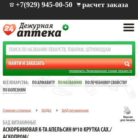
+7(929) 945-00-50
расчет заказа
проверить бракованные серии лекарств
ВСЕ ЛЕКАРСТВА:
ПО АЛФАВИТУ
ПО НАЗВАНИЮ
ПО ЛЕЧЕБНОМУ СВОЙСТВУ
ПО БОЛЕЗНЯМ
Главная страница
БАДЫ
БАД витаминные
АСКОРБИНОВАЯ К-ТА АПЕЛЬСИН №10 КРУТКА САХ./
БАД ВИТАМИННЫЕ
АСКОПРОМ/
АСКОРБИНОВАЯ К-ТА АПЕЛЬСИН №10 КРУТКА САХ./
АСКОПРОМ/