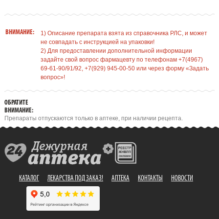
ВНИМАНИЕ:
1) Описание препарата взята из справочника РЛС, и может
не совпадать с инструкцией на упаковки!
2) Для предоставлении дополнительной информации
задайте свой вопрос фармацевту по телефонам +7(4967)
69-61-90/91/92, +7(929) 945-00-50 или через форму «Задать
вопрос»!
ОБРАТИТЕ
ВНИМАНИЕ:
Препараты отпускаются только в аптеке, при наличии рецепта.
КАТАЛОГ
ЛЕКАРСТВА ПОД ЗАКАЗ!
АПТЕКА
КОНТАКТЫ
НОВОСТИ