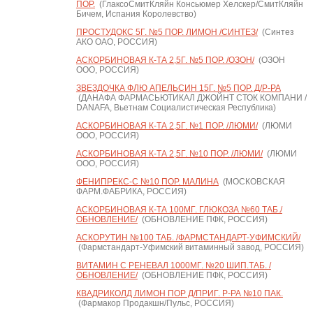
ПОР.
(ГлаксоСмитКляйн Консьюмер Хелскер/СмитКляйн
Бичем, Испания Королевство)
ПРОСТУДОКС 5Г. №5 ПОР. ЛИМОН /СИНТЕЗ/
(Синтез
АКО ОАО, РОССИЯ)
АСКОРБИНОВАЯ К-ТА 2,5Г. №5 ПОР. /ОЗОН/
(ОЗОН
ООО, РОССИЯ)
ЗВЕЗДОЧКА ФЛЮ АПЕЛЬСИН 15Г. №5 ПОР. Д/Р-РА
(ДАНАФА ФАРМАСЬЮТИКАЛ ДЖОЙНТ СТОК КОМПАНИ /
DANAFA, Вьетнам Социалистическая Республика)
АСКОРБИНОВАЯ К-ТА 2,5Г. №1 ПОР. /ЛЮМИ/
(ЛЮМИ
ООО, РОССИЯ)
АСКОРБИНОВАЯ К-ТА 2,5Г. №10 ПОР. /ЛЮМИ/
(ЛЮМИ
ООО, РОССИЯ)
ФЕНИПРЕКС-С №10 ПОР. МАЛИНА
(МОСКОВСКАЯ
ФАРМ.ФАБРИКА, РОССИЯ)
АСКОРБИНОВАЯ К-ТА 100МГ. ГЛЮКОЗА №60 ТАБ./
ОБНОВЛЕНИЕ/
(ОБНОВЛЕНИЕ ПФК, РОССИЯ)
АСКОРУТИН №100 ТАБ. /ФАРМСТАНДАРТ-УФИМСКИЙ/
(Фармстандарт-Уфимский витаминный завод, РОССИЯ)
ВИТАМИН С РЕНЕВАЛ 1000МГ. №20 ШИП.ТАБ. /
ОБНОВЛЕНИЕ/
(ОБНОВЛЕНИЕ ПФК, РОССИЯ)
КВАДРИКОЛД ЛИМОН ПОР Д/ПРИГ. Р-РА №10 ПАК.
(Фармакор Продакшн/Пульс, РОССИЯ)