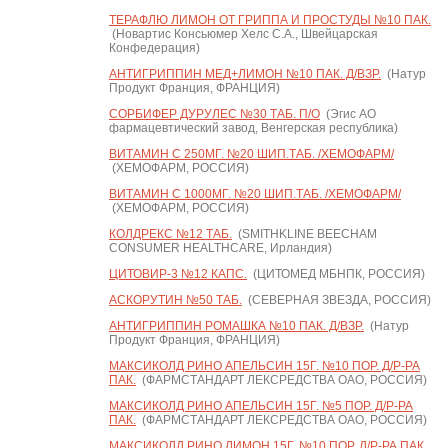
ТЕРАФЛЮ ЛИМОН ОТ ГРИППА И ПРОСТУДЫ №10 ПАК.
(Новартис Консьюмер Хелс С.А., Швейцарская
Конфедерация)
АНТИГРИППИН МЕД+ЛИМОН №10 ПАК. Д/ВЗР.
(Натур
Продукт Франция, ФРАНЦИЯ)
СОРБИФЕР ДУРУЛЕС №30 ТАБ. П/О
(Эгис АО
фармацевтический завод, Венгерская республика)
ВИТАМИН С 250МГ. №20 ШИП.ТАБ. /ХЕМОФАРМ/
(ХЕМОФАРМ, РОССИЯ)
ВИТАМИН С 1000МГ. №20 ШИП.ТАБ. /ХЕМОФАРМ/
(ХЕМОФАРМ, РОССИЯ)
КОЛДРЕКС №12 ТАБ.
(SMITHKLINE BEECHAM
CONSUMER HEALTHCARE, Ирландия)
ЦИТОВИР-3 №12 КАПС.
(ЦИТОМЕД МБНПК, РОССИЯ)
АСКОРУТИН №50 ТАБ.
(СЕВЕРНАЯ ЗВЕЗДА, РОССИЯ)
АНТИГРИППИН РОМАШКА №10 ПАК. Д/ВЗР.
(Натур
Продукт Франция, ФРАНЦИЯ)
МАКСИКОЛД РИНО АПЕЛЬСИН 15Г. №10 ПОР. Д/Р-РА
ПАК.
(ФАРМСТАНДАРТ ЛЕКСРЕДСТВА ОАО, РОССИЯ)
МАКСИКОЛД РИНО АПЕЛЬСИН 15Г. №5 ПОР. Д/Р-РА
ПАК.
(ФАРМСТАНДАРТ ЛЕКСРЕДСТВА ОАО, РОССИЯ)
МАКСИКОЛД РИНО ЛИМОН 15Г. №10 ПОР. Д/Р-РА ПАК.