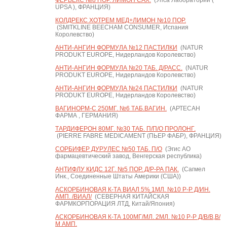
ФЕРВЕКС №8 ПОР. ЛИМОН САХ.
(Упса Лаборатории (
UPSA ), ФРАНЦИЯ)
КОЛДРЕКС ХОТРЕМ МЕД+ЛИМОН №10 ПОР.
(SMITKLINE BEECHAM CONSUMER, Испания
Королевство)
АНТИ-АНГИН ФОРМУЛА №12 ПАСТИЛКИ
(NATUR
PRODUKT EUROPE, Нидерландов Королевство)
АНТИ-АНГИН ФОРМУЛА №20 ТАБ. Д/РАСС.
(NATUR
PRODUKT EUROPE, Нидерландов Королевство)
АНТИ-АНГИН ФОРМУЛА №24 ПАСТИЛКИ
(NATUR
PRODUKT EUROPE, Нидерландов Королевство)
ВАГИНОРМ-С 250МГ. №6 ТАБ.ВАГИН.
(АРТЕСАН
ФАРМА , ГЕРМАНИЯ)
ТАРДИФЕРОН 80МГ. №30 ТАБ. П/П/О ПРОЛОНГ.
(PIERRE FABRE MEDICAMENT (ПЬЕР ФАБР), ФРАНЦИЯ)
СОРБИФЕР ДУРУЛЕС №50 ТАБ. П/О
(Эгис АО
фармацевтический завод, Венгерская республика)
АНТИФЛУ КИДС 12Г. №5 ПОР. Д/Р-РА ПАК.
(Сагмел
Инк., Соединенные Штаты Америки (США))
АСКОРБИНОВАЯ К-ТА ВИАЛ 5% 1МЛ. №10 Р-Р Д/ИН.
АМП. /ВИАЛ/
(СЕВЕРНАЯ КИТАЙСКАЯ
ФАРМКОРПОРАЦИЯ ЛТД, Китай/Япония)
АСКОРБИНОВАЯ К-ТА 100МГ/МЛ. 2МЛ. №10 Р-Р Д/В/В,В/
М АМП.