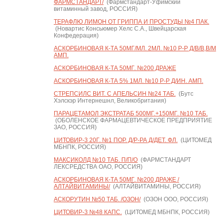
ФАРМСТАНДАРТ/
(Фармстандарт-Уфимский
витаминный завод, РОССИЯ)
ТЕРАФЛЮ ЛИМОН ОТ ГРИППА И ПРОСТУДЫ №4 ПАК.
(Новартис Консьюмер Хелс С.А., Швейцарская
Конфедерация)
АСКОРБИНОВАЯ К-ТА 50МГ/МЛ. 2МЛ. №10 Р-Р Д/В/В,В/М
АМП.
АСКОРБИНОВАЯ К-ТА 50МГ. №200 ДРАЖЕ
АСКОРБИНОВАЯ К-ТА 5% 1МЛ. №10 Р-Р Д/ИН. АМП.
СТРЕПСИЛС ВИТ. С АПЕЛЬСИН №24 ТАБ.
(Бутс
Хэлскэр Интернешнл, Великобритания)
ПАРАЦЕТАМОЛ ЭКСТРАТАБ 500МГ.+150МГ. №10 ТАБ.
(ОБОЛЕНСКОЕ ФАРМАЦЕВТИЧЕСКОЕ ПРЕДПРИЯТИЕ
ЗАО, РОССИЯ)
ЦИТОВИР-3 20Г. №1 ПОР. Д/Р-РА Д/ДЕТ. ФЛ.
(ЦИТОМЕД
МБНПК, РОССИЯ)
МАКСИКОЛД №10 ТАБ. П/П/О
(ФАРМСТАНДАРТ
ЛЕКСРЕДСТВА ОАО, РОССИЯ)
АСКОРБИНОВАЯ К-ТА 50МГ. №200 ДРАЖЕ /
АЛТАЙВИТАМИНЫ/
(АЛТАЙВИТАМИНЫ, РОССИЯ)
АСКОРУТИН №50 ТАБ. /ОЗОН/
(ОЗОН ООО, РОССИЯ)
ЦИТОВИР-3 №48 КАПС.
(ЦИТОМЕД МБНПК, РОССИЯ)