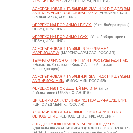
УРАЛБИОФАРМ/
(УРАЛБИОФАРМ, РОССИЯ)
АСКОРБИНОВАЯ К-ТА 50МГ/МЛ. 2МЛ. №10 Р-Р Д/В/В,В/М
АМП. /АРМАВИРСКАЯ БИОФАБРИКА/
(АРМАВИРСКАЯ
БИОФАБРИКА, РОССИЯ)
ФЕРВЕКС №4 ПОР. ЛИМОН Б/САХ.
(Упса Лаборатории (
UPSA ), ФРАНЦИЯ)
ФЕРВЕКС №4 ПОР. ЛИМОН САХ.
(Упса Лаборатории (
UPSA ), ФРАНЦИЯ)
АСКОРБИНОВАЯ К-ТА 50МГ. №200 ДРАЖЕ /
МАРБИОФАРМ/
(МАРБИОФАРМ ОАО, РОССИЯ)
ТЕРАФЛЮ ЛИМОН ОТ ГРИППА И ПРОСТУДЫ №14 ПАК.
(Новартис Консьюмер Хелс С.А., Швейцарская
Конфедерация)
АСКОРБИНОВАЯ К-ТА 50МГ/МЛ. 2МЛ. №10 Р-Р Д/В/В,В/М
АМП. /БИОХИМИК/
(БИОХИМИК, РОССИЯ)
ФЕРВЕКС №8 ПОР. Д/ДЕТЕЙ МАЛИНА
(Упса
Лаборатории ( UPSA ), ФРАНЦИЯ)
ЦИТОВИР-3 20Г. КЛУБНИКА №1 ПОР. Д/Р-РА Д/ДЕТ. ФЛ.
(ЦИТОМЕД МБНПК, РОССИЯ)
АСКОРБИНОВАЯ К-ТА 100МГ. ГЛЮКОЗА №10 ТАБ. /
ОБНОВЛЕНИЕ/
(ОБНОВЛЕНИЕ ПФК, РОССИЯ)
ЗВЕЗДОЧКА ФЛЮ МАЛИНА 15Г. №5 ПОР. Д/Р-РА
(ДАНАФА ФАРМАСЬЮТИКАЛ ДЖОЙНТ СТОК КОМПАНИ /
DANAFA, Вьетнам Социалистическая Республика)