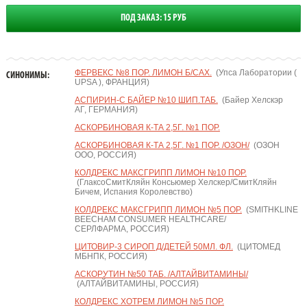
ПОД ЗАКАЗ: 15 РУБ
ФЕРВЕКС №8 ПОР. ЛИМОН Б/САХ.
(Упса Лаборатории (
СИНОНИМЫ:
UPSA ), ФРАНЦИЯ)
АСПИРИН-С БАЙЕР №10 ШИП.ТАБ.
(Байер Хелскэр
АГ, ГЕРМАНИЯ)
АСКОРБИНОВАЯ К-ТА 2,5Г. №1 ПОР.
АСКОРБИНОВАЯ К-ТА 2,5Г. №1 ПОР. /ОЗОН/
(ОЗОН
ООО, РОССИЯ)
КОЛДРЕКС МАКСГРИПП ЛИМОН №10 ПОР.
(ГлаксоСмитКляйн Консьюмер Хелскер/СмитКляйн
Бичем, Испания Королевство)
КОЛДРЕКС МАКСГРИПП ЛИМОН №5 ПОР.
(SMITHKLINE
BEECHAM CONSUMER HEALTHCARE/
СЕРЛФАРМА, РОССИЯ)
ЦИТОВИР-3 СИРОП Д/ДЕТЕЙ 50МЛ. ФЛ.
(ЦИТОМЕД
МБНПК, РОССИЯ)
АСКОРУТИН №50 ТАБ. /АЛТАЙВИТАМИНЫ/
(АЛТАЙВИТАМИНЫ, РОССИЯ)
КОЛДРЕКС ХОТРЕМ ЛИМОН №5 ПОР.