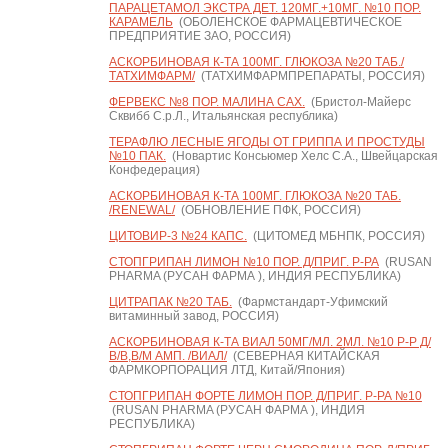
ПАРАЦЕТАМОЛ ЭКСТРА ДЕТ. 120МГ.+10МГ. №10 ПОР.
КАРАМЕЛЬ
(ОБОЛЕНСКОЕ ФАРМАЦЕВТИЧЕСКОЕ
ПРЕДПРИЯТИЕ ЗАО, РОССИЯ)
АСКОРБИНОВАЯ К-ТА 100МГ. ГЛЮКОЗА №20 ТАБ./
ТАТХИМФАРМ/
(ТАТХИМФАРМПРЕПАРАТЫ, РОССИЯ)
ФЕРВЕКС №8 ПОР. МАЛИНА САХ.
(Бристол-Майерс
Сквибб С.р.Л., Итальянская республика)
ТЕРАФЛЮ ЛЕСНЫЕ ЯГОДЫ ОТ ГРИППА И ПРОСТУДЫ
№10 ПАК.
(Новартис Консьюмер Хелс С.А., Швейцарская
Конфедерация)
АСКОРБИНОВАЯ К-ТА 100МГ. ГЛЮКОЗА №20 ТАБ.
/RENEWAL/
(ОБНОВЛЕНИЕ ПФК, РОССИЯ)
ЦИТОВИР-3 №24 КАПС.
(ЦИТОМЕД МБНПК, РОССИЯ)
СТОПГРИПАН ЛИМОН №10 ПОР. Д/ПРИГ. Р-РА
(RUSAN
PHARMA (РУСАН ФАРМА ), ИНДИЯ РЕСПУБЛИКА)
ЦИТРАПАК №20 ТАБ.
(Фармстандарт-Уфимский
витаминный завод, РОССИЯ)
АСКОРБИНОВАЯ К-ТА ВИАЛ 50МГ/МЛ. 2МЛ. №10 Р-Р Д/
В/В,В/М АМП. /ВИАЛ/
(СЕВЕРНАЯ КИТАЙСКАЯ
ФАРМКОРПОРАЦИЯ ЛТД, Китай/Япония)
СТОПГРИПАН ФОРТЕ ЛИМОН ПОР. Д/ПРИГ. Р-РА №10
(RUSAN PHARMA (РУСАН ФАРМА ), ИНДИЯ
РЕСПУБЛИКА)