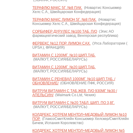
(ЭВАЛАР, РОССИЯ)
ТЕРАФЛЮ МАКС 5Г. №8 ПАК.
(Новартис Консьюмер
Хелс С.А., Швейцарская Конфедерация)
ТЕРАФЛЮ МАКС ЛИМОН 5Г. №8 ПАК.
(Новартис
Консьюмер Хелс С.А., Швейцарская Конфедерация)
СОРБИФЕР ДУРУЛЕС №100 ТАБ. П/О
(Эгис АО
фармацевтический завод, Венгерская республика)
ФЕРВЕКС №12 ПОР. ЛИМОН САХ.
(Упса Лаборатории (
UPSA ), ФРАНЦИЯ)
ВИТАМИН С 1200МГ. №10 ШИП.ТАБ.
(МАЛКУТ, РОССИЯ/БЕЛАРУСЬ)
ВИТАМИН С 1200МГ. №20 ШИП.ТАБ.
(МАЛКУТ, РОССИЯ/БЕЛАРУСЬ)
ВИТАМИН С РЕНЕВАЛ 1000МГ. №10 ШИП.ТАБ. /
ОБНОВЛЕНИЕ/
(ОБНОВЛЕНИЕ ПФК, РОССИЯ)
ВИТРУМ ВИТАМИН C ТАБ.ЖЕВ. П/О 930МГ №30 /
АПЕЛЬСИН/
(Walmark Co.Ltd, Чехия)
ВИТРУМ ВИТАМИН C №20 ТАБЛ. ШИП. ПО 3,8Г.
(МАЛКУТ, РОССИЯ/БЕЛАРУСЬ)
КОЛДРЕКС ХОТРЕМ МЕНТОЛ+МЕДОВЫЙ ЛИМОН №10
ПОР.
(ГлаксоСмитКляйн Консьюмер Хелскер/СмитКляйн
Бичем, Испания Королевство)
КОЛДРЕКС ХОТРЕМ МЕНТОЛ+МЕДОВЫЙ ЛИМОН №5