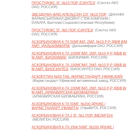
ПРОСТУДОКС 5Г. №10 ПОР. /СИНТЕЗ/
(Синтез АКО
ОАО, РОССИЯ)
ЗВЕЗДОЧКА ФЛЮ АПЕЛЬСИН 15Г. №10 ПОР.
(ДАНАФА
ФАРМАСЬЮТИКАЛ ДЖОЙНТ СТОК КОМПАНИ /
DANAFA, Вьетнам Социалистическая Республика)
ПРОСТУДОКС 5Г. №5 ПОР. /СИНТЕЗ/
(Синтез АКО
ОАО, РОССИЯ)
АСКОРБИНОВАЯ К-ТА 50МГ/МЛ. 2МЛ. №10 Р-Р Д/В/В,В/М
АМП. /ДАЛЬХИМФАРМ/
(Дальхимфарм ОАО, РОССИЯ)
АСКОРБИНОВАЯ К-ТА 100МГ/МЛ. 2МЛ. №10 Р-Р Д/В/В,В/
М АМП. /БИОХИМИК/
(БИОХИМИК, РОССИЯ)
АСКОРБИНОВАЯ К-ТА 100МГ/МЛ. 2МЛ. №10 Р-Р Д/В/В,В/
М АМП. /БИОСИНТЕЗ/
(БИОСИНТЕЗ ОАО, РОССИЯ)
АСКОРУТИН №50 ТАБ. /ФАРМСТАНДАРТ-УФИМСКИЙ/
(Фармстандарт-Уфимский витаминный завод, РОССИЯ)
АСКОРБИНОВАЯ К-ТА 100МГ/МЛ. 2МЛ. №10 Р-Р Д/В/В,В/
М АМП. /АРМАВИРСКАЯ БИОФАБРИКА/
(АРМАВИРСКАЯ БИОФАБРИКА, РОССИЯ)
АСКОРБИНОВАЯ К-ТА 50МГ. №200 ДРАЖЕ /
ФАРМСТАНДАРТ-УФАВИТА/
(УфаВИТА, РОССИЯ)
АСКОРБИНОВАЯ К-ТА 2,5Г. №1 ПОР. /МЕЛИГЕН/
(МЕЛИГЕН, РОССИЯ)
АСКОРБИНОВАЯ К-ТА-УБФ 50МГ. №200 ДРАЖЕ /