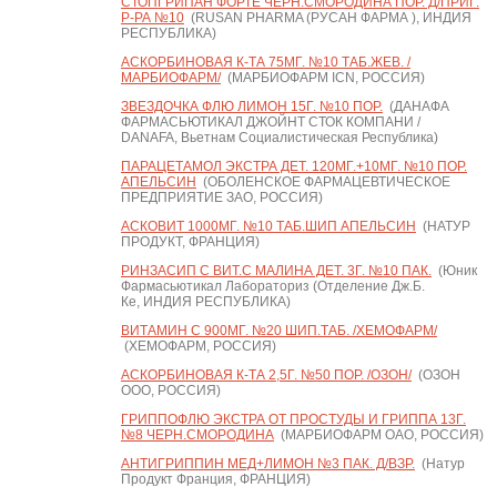
СТОПГРИПАН ФОРТЕ ЧЕРН.СМОРОДИНА ПОР. Д/ПРИГ.
Р-РА №10
(RUSAN PHARMA (РУСАН ФАРМА ), ИНДИЯ
РЕСПУБЛИКА)
АСКОРБИНОВАЯ К-ТА 75МГ. №10 ТАБ.ЖЕВ. /
МАРБИОФАРМ/
(МАРБИОФАРМ ICN, РОССИЯ)
ЗВЕЗДОЧКА ФЛЮ ЛИМОН 15Г. №10 ПОР.
(ДАНАФА
ФАРМАСЬЮТИКАЛ ДЖОЙНТ СТОК КОМПАНИ /
DANAFA, Вьетнам Социалистическая Республика)
ПАРАЦЕТАМОЛ ЭКСТРА ДЕТ. 120МГ.+10МГ. №10 ПОР.
АПЕЛЬСИН
(ОБОЛЕНСКОЕ ФАРМАЦЕВТИЧЕСКОЕ
ПРЕДПРИЯТИЕ ЗАО, РОССИЯ)
АСКОВИТ 1000МГ. №10 ТАБ.ШИП АПЕЛЬСИН
(НАТУР
ПРОДУКТ, ФРАНЦИЯ)
РИНЗАСИП С ВИТ.С МАЛИНА ДЕТ. 3Г. №10 ПАК.
(Юник
Фармасьютикал Лабораториз (Отделение Дж.Б.
Ке, ИНДИЯ РЕСПУБЛИКА)
ВИТАМИН С 900МГ. №20 ШИП.ТАБ. /ХЕМОФАРМ/
(ХЕМОФАРМ, РОССИЯ)
АСКОРБИНОВАЯ К-ТА 2,5Г. №50 ПОР. /ОЗОН/
(ОЗОН
ООО, РОССИЯ)
ГРИППОФЛЮ ЭКСТРА ОТ ПРОСТУДЫ И ГРИППА 13Г.
№8 ЧЕРН.СМОРОДИНА
(МАРБИОФАРМ ОАО, РОССИЯ)
АНТИГРИППИН МЕД+ЛИМОН №3 ПАК. Д/ВЗР.
(Натур
Продукт Франция, ФРАНЦИЯ)