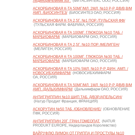
Лединорм-клиник 50Г.
(ФИТАСИНТЕКС ООО, РОССИЯ)
АСКОРБИНОВАЯ К-ТА 50МГ/МЛ. 2МЛ. №10 Р-Р Д/В/В,В/М
АМП. /БИОСИНТЕЗ/
(БИОСИНТЕЗ ОАО, РОССИЯ)
АСКОРБИНОВАЯ К-ТА 2,5Г. №1 ПОР. /ТУЛЬСКАЯ ФФ/
(ТУЛЬСКАЯ ФАРМ. ФАБРИКА, РОССИЯ)
АСКОРБИНОВАЯ К-ТА 100МГ. ГЛЮКОЗА №10 ТАБ. /
МАРБИОФАРМ/
(МАРБИОФАРМ ОАО, РОССИЯ)
АСКОРБИНОВАЯ К-ТА 2,5Г. №10 ПОР. /МЕЛИГЕН/
(МЕЛИГЕН, РОССИЯ)
АСКОРБИНОВАЯ К-ТА 100МГ. ГЛЮКОЗА №30 ТАБ. /
МАРБИОФАРМ/
(МАРБИОФАРМ ОАО, РОССИЯ)
АСКОРБИНОВАЯ К-ТА 10% 5МЛ. №10 Р-Р Д/ИН. АМП. /
НОВОСИБХИМФАРМ/
(НОВОСИБХИМФАРМ
ОА, РОССИЯ)
АСКОРБИНОВАЯ К-ТА 50МГ/МЛ. 1МЛ. №10 Р-Р Д/В/В,В/М
АМП. /ДАЛЬХИМФАРМ/
(Дальхимфарм ОАО, РОССИЯ)
АНТИГРИППИН №10 ШИП.ТАБ. Д/ВЗР./АПЕЛЬСИН/
(Натур Продукт Франция, ФРАНЦИЯ)
АСКОРУТИН №50 ТАБ. /ОБНОВЛЕНИЕ/
(ОБНОВЛЕНИЕ
ПФК, РОССИЯ)
АНТИГРИППИН 20Г. ГРАН.ГОМЕОПАТ.
(NATUR
PRODUKT EUROPE, Нидерландов Королевство)
ВАЙРУФЛЮ ЛИМОН ОТ ГРИППА И ПРОСТУДЫ №10