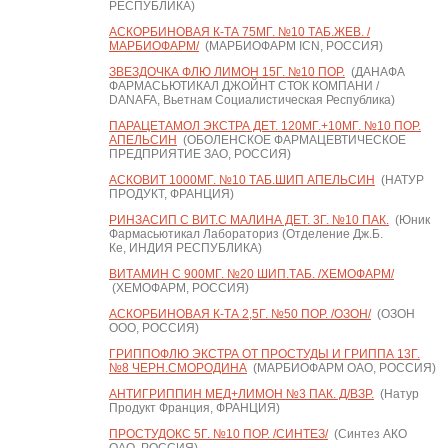
РЕСПУБЛИКА)
АСКОРБИНОВАЯ К-ТА 75МГ. №10 ТАБ.ЖЕВ. /
МАРБИОФАРМ/
(МАРБИОФАРМ ICN, РОССИЯ)
ЗВЕЗДОЧКА ФЛЮ ЛИМОН 15Г. №10 ПОР.
(ДАНАФА
ФАРМАСЬЮТИКАЛ ДЖОЙНТ СТОК КОМПАНИ /
DANAFA, Вьетнам Социалистическая Республика)
ПАРАЦЕТАМОЛ ЭКСТРА ДЕТ. 120МГ.+10МГ. №10 ПОР.
АПЕЛЬСИН
(ОБОЛЕНСКОЕ ФАРМАЦЕВТИЧЕСКОЕ
ПРЕДПРИЯТИЕ ЗАО, РОССИЯ)
АСКОВИТ 1000МГ. №10 ТАБ.ШИП АПЕЛЬСИН
(НАТУР
ПРОДУКТ, ФРАНЦИЯ)
РИНЗАСИП С ВИТ.С МАЛИНА ДЕТ. 3Г. №10 ПАК.
(Юник
Фармасьютикал Лабораториз (Отделение Дж.Б.
Ке, ИНДИЯ РЕСПУБЛИКА)
ВИТАМИН С 900МГ. №20 ШИП.ТАБ. /ХЕМОФАРМ/
(ХЕМОФАРМ, РОССИЯ)
АСКОРБИНОВАЯ К-ТА 2,5Г. №50 ПОР. /ОЗОН/
(ОЗОН
ООО, РОССИЯ)
ГРИППОФЛЮ ЭКСТРА ОТ ПРОСТУДЫ И ГРИППА 13Г.
№8 ЧЕРН.СМОРОДИНА
(МАРБИОФАРМ ОАО, РОССИЯ)
АНТИГРИППИН МЕД+ЛИМОН №3 ПАК. Д/ВЗР.
(Натур
Продукт Франция, ФРАНЦИЯ)
ПРОСТУДОКС 5Г. №10 ПОР. /СИНТЕЗ/
(Синтез АКО