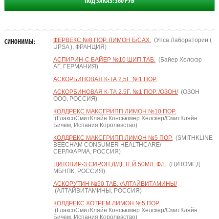
ПОД ЗАКАЗ: 360 РУБ
ФЕРВЕКС №8 ПОР. ЛИМОН Б/САХ.
(Упса Лаборатории (
СИНОНИМЫ:
UPSA ), ФРАНЦИЯ)
АСПИРИН-С БАЙЕР №10 ШИП.ТАБ.
(Байер Хелскэр
АГ, ГЕРМАНИЯ)
АСКОРБИНОВАЯ К-ТА 2,5Г. №1 ПОР.
АСКОРБИНОВАЯ К-ТА 2,5Г. №1 ПОР. /ОЗОН/
(ОЗОН
ООО, РОССИЯ)
КОЛДРЕКС МАКСГРИПП ЛИМОН №10 ПОР.
(ГлаксоСмитКляйн Консьюмер Хелскер/СмитКляйн
Бичем, Испания Королевство)
КОЛДРЕКС МАКСГРИПП ЛИМОН №5 ПОР.
(SMITHKLINE
BEECHAM CONSUMER HEALTHCARE/
СЕРЛФАРМА, РОССИЯ)
ЦИТОВИР-3 СИРОП Д/ДЕТЕЙ 50МЛ. ФЛ.
(ЦИТОМЕД
МБНПК, РОССИЯ)
АСКОРУТИН №50 ТАБ. /АЛТАЙВИТАМИНЫ/
(АЛТАЙВИТАМИНЫ, РОССИЯ)
КОЛДРЕКС ХОТРЕМ ЛИМОН №5 ПОР.
(ГлаксоСмитКляйн Консьюмер Хелскер/СмитКляйн
Бичем, Испания Королевство)