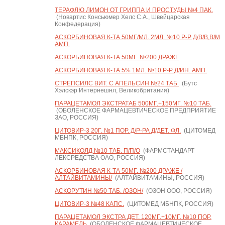
ТЕРАФЛЮ ЛИМОН ОТ ГРИППА И ПРОСТУДЫ №4 ПАК.
(Новартис Консьюмер Хелс С.А., Швейцарская
Конфедерация)
АСКОРБИНОВАЯ К-ТА 50МГ/МЛ. 2МЛ. №10 Р-Р Д/В/В,В/М
АМП.
АСКОРБИНОВАЯ К-ТА 50МГ. №200 ДРАЖЕ
АСКОРБИНОВАЯ К-ТА 5% 1МЛ. №10 Р-Р Д/ИН. АМП.
СТРЕПСИЛС ВИТ. С АПЕЛЬСИН №24 ТАБ.
(Бутс
Хэлскэр Интернешнл, Великобритания)
ПАРАЦЕТАМОЛ ЭКСТРАТАБ 500МГ.+150МГ. №10 ТАБ.
(ОБОЛЕНСКОЕ ФАРМАЦЕВТИЧЕСКОЕ ПРЕДПРИЯТИЕ
ЗАО, РОССИЯ)
ЦИТОВИР-3 20Г. №1 ПОР. Д/Р-РА Д/ДЕТ. ФЛ.
(ЦИТОМЕД
МБНПК, РОССИЯ)
МАКСИКОЛД №10 ТАБ. П/П/О
(ФАРМСТАНДАРТ
ЛЕКСРЕДСТВА ОАО, РОССИЯ)
АСКОРБИНОВАЯ К-ТА 50МГ. №200 ДРАЖЕ /
АЛТАЙВИТАМИНЫ/
(АЛТАЙВИТАМИНЫ, РОССИЯ)
АСКОРУТИН №50 ТАБ. /ОЗОН/
(ОЗОН ООО, РОССИЯ)
ЦИТОВИР-3 №48 КАПС.
(ЦИТОМЕД МБНПК, РОССИЯ)
ПАРАЦЕТАМОЛ ЭКСТРА ДЕТ. 120МГ.+10МГ. №10 ПОР.
КАРАМЕЛЬ
(ОБОЛЕНСКОЕ ФАРМАЦЕВТИЧЕСКОЕ