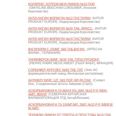
КОЛДРЕКС ХОТРЕМ МЕД+ЛИМОН №10 ПОР.
(SMITKLINE BEECHAM CONSUMER, Испания
Королевство)
АНТИ-АНГИН ФОРМУЛА №12 ПАСТИЛКИ
(NATUR
PRODUKT EUROPE, Нидерландов Королевство)
АНТИ-АНГИН ФОРМУЛА №20 ТАБ. Д/РАСС.
(NATUR
PRODUKT EUROPE, Нидерландов Королевство)
АНТИ-АНГИН ФОРМУЛА №24 ПАСТИЛКИ
(NATUR
PRODUKT EUROPE, Нидерландов Королевство)
ВАГИНОРМ-С 250МГ. №6 ТАБ.ВАГИН.
(АРТЕСАН
ФАРМА , ГЕРМАНИЯ)
ТАРДИФЕРОН 80МГ. №30 ТАБ. П/П/О ПРОЛОНГ.
(PIERRE FABRE MEDICAMENT (ПЬЕР ФАБР), ФРАНЦИЯ)
СОРБИФЕР ДУРУЛЕС №50 ТАБ. П/О
(Эгис АО
фармацевтический завод, Венгерская республика)
АНТИФЛУ КИДС 12Г. №5 ПОР. Д/Р-РА ПАК.
(Сагмел
Инк., Соединенные Штаты Америки (США))
АСКОРБИНОВАЯ К-ТА ВИАЛ 5% 1МЛ. №10 Р-Р Д/ИН.
АМП. /ВИАЛ/
(СЕВЕРНАЯ КИТАЙСКАЯ
ФАРМКОРПОРАЦИЯ ЛТД, Китай/Япония)
АСКОРБИНОВАЯ К-ТА 100МГ/МЛ. 2МЛ. №10 Р-Р Д/В/В,В/
М АМП.
ТЕРАФЛЮ ЛИМОН ОТ ГРИППА И ПРОСТУДЫ №10 ПАК.