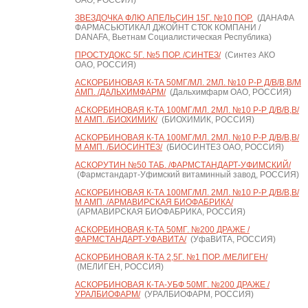
ОАО, РОССИЯ)
ЗВЕЗДОЧКА ФЛЮ АПЕЛЬСИН 15Г. №10 ПОР.
(ДАНАФА
ФАРМАСЬЮТИКАЛ ДЖОЙНТ СТОК КОМПАНИ /
DANAFA, Вьетнам Социалистическая Республика)
ПРОСТУДОКС 5Г. №5 ПОР. /СИНТЕЗ/
(Синтез АКО
ОАО, РОССИЯ)
АСКОРБИНОВАЯ К-ТА 50МГ/МЛ. 2МЛ. №10 Р-Р Д/В/В,В/М
АМП. /ДАЛЬХИМФАРМ/
(Дальхимфарм ОАО, РОССИЯ)
АСКОРБИНОВАЯ К-ТА 100МГ/МЛ. 2МЛ. №10 Р-Р Д/В/В,В/
М АМП. /БИОХИМИК/
(БИОХИМИК, РОССИЯ)
АСКОРБИНОВАЯ К-ТА 100МГ/МЛ. 2МЛ. №10 Р-Р Д/В/В,В/
М АМП. /БИОСИНТЕЗ/
(БИОСИНТЕЗ ОАО, РОССИЯ)
АСКОРУТИН №50 ТАБ. /ФАРМСТАНДАРТ-УФИМСКИЙ/
(Фармстандарт-Уфимский витаминный завод, РОССИЯ)
АСКОРБИНОВАЯ К-ТА 100МГ/МЛ. 2МЛ. №10 Р-Р Д/В/В,В/
М АМП. /АРМАВИРСКАЯ БИОФАБРИКА/
(АРМАВИРСКАЯ БИОФАБРИКА, РОССИЯ)
АСКОРБИНОВАЯ К-ТА 50МГ. №200 ДРАЖЕ /
ФАРМСТАНДАРТ-УФАВИТА/
(УфаВИТА, РОССИЯ)
АСКОРБИНОВАЯ К-ТА 2,5Г. №1 ПОР. /МЕЛИГЕН/
(МЕЛИГЕН, РОССИЯ)
АСКОРБИНОВАЯ К-ТА-УБФ 50МГ. №200 ДРАЖЕ /
УРАЛБИОФАРМ/
(УРАЛБИОФАРМ, РОССИЯ)