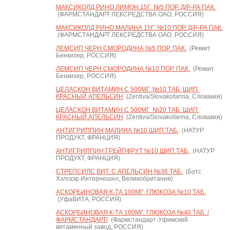
МАКСИКОЛД РИНО ЛИМОН 15Г. №5 ПОР. Д/Р-РА ПАК.
(ФАРМСТАНДАРТ ЛЕКСРЕДСТВА ОАО, РОССИЯ)
МАКСИКОЛД РИНО МАЛИНА 15Г. №10 ПОР. Д/Р-РА ПАК.
(ФАРМСТАНДАРТ ЛЕКСРЕДСТВА ОАО, РОССИЯ)
ЛЕМСИП ЧЕРН.СМОРОДИНА №5 ПОР. ПАК.
(Реккит
Бенкизер, РОССИЯ)
ЛЕМСИП ЧЕРН.СМОРОДИНА №10 ПОР. ПАК.
(Реккит
Бенкизер, РОССИЯ)
ЦЕЛАСКОН ВИТАМИН С 500МГ. №10 ТАБ. ШИП.
КРАСНЫЙ АПЕЛЬСИН
(Zentiva/Slovakofarma, Словакия)
ЦЕЛАСКОН ВИТАМИН С 500МГ. №20 ТАБ. ШИП.
КРАСНЫЙ АПЕЛЬСИН
(Zentiva/Slovakofarma, Словакия)
АНТИГРИППИН МАЛИНА №10 ШИП.ТАБ.
(НАТУР
ПРОДУКТ, ФРАНЦИЯ)
АНТИГРИППИН ГРЕЙПФРУТ №10 ШИП.ТАБ.
(НАТУР
ПРОДУКТ, ФРАНЦИЯ)
СТРЕПСИЛС ВИТ. С АПЕЛЬСИН №36 ТАБ.
(Бутс
Хэлскэр Интернешнл, Великобритания)
АСКОРБИНОВАЯ К-ТА 100МГ. ГЛЮКОЗА №10 ТАБ.
(УфаВИТА, РОССИЯ)
АСКОРБИНОВАЯ К-ТА 100МГ. ГЛЮКОЗА №40 ТАБ. /
ФАРМСТАНДАРТ/
(Фармстандарт-Уфимский
витаминный завод, РОССИЯ)