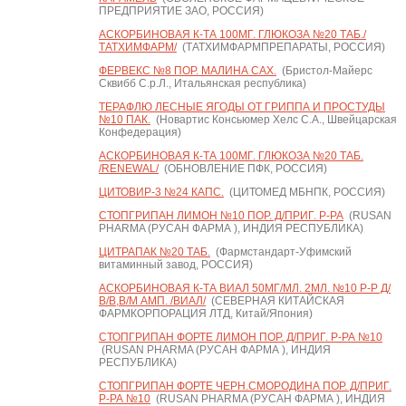
ПРЕДПРИЯТИЕ ЗАО, РОССИЯ)
АСКОРБИНОВАЯ К-ТА 100МГ. ГЛЮКОЗА №20 ТАБ./
ТАТХИМФАРМ/
(ТАТХИМФАРМПРЕПАРАТЫ, РОССИЯ)
ФЕРВЕКС №8 ПОР. МАЛИНА САХ.
(Бристол-Майерс
Сквибб С.р.Л., Итальянская республика)
ТЕРАФЛЮ ЛЕСНЫЕ ЯГОДЫ ОТ ГРИППА И ПРОСТУДЫ
№10 ПАК.
(Новартис Консьюмер Хелс С.А., Швейцарская
Конфедерация)
АСКОРБИНОВАЯ К-ТА 100МГ. ГЛЮКОЗА №20 ТАБ.
/RENEWAL/
(ОБНОВЛЕНИЕ ПФК, РОССИЯ)
ЦИТОВИР-3 №24 КАПС.
(ЦИТОМЕД МБНПК, РОССИЯ)
СТОПГРИПАН ЛИМОН №10 ПОР. Д/ПРИГ. Р-РА
(RUSAN
PHARMA (РУСАН ФАРМА ), ИНДИЯ РЕСПУБЛИКА)
ЦИТРАПАК №20 ТАБ.
(Фармстандарт-Уфимский
витаминный завод, РОССИЯ)
АСКОРБИНОВАЯ К-ТА ВИАЛ 50МГ/МЛ. 2МЛ. №10 Р-Р Д/
В/В,В/М АМП. /ВИАЛ/
(СЕВЕРНАЯ КИТАЙСКАЯ
ФАРМКОРПОРАЦИЯ ЛТД, Китай/Япония)
СТОПГРИПАН ФОРТЕ ЛИМОН ПОР. Д/ПРИГ. Р-РА №10
(RUSAN PHARMA (РУСАН ФАРМА ), ИНДИЯ
РЕСПУБЛИКА)
СТОПГРИПАН ФОРТЕ ЧЕРН.СМОРОДИНА ПОР. Д/ПРИГ.
Р-РА №10
(RUSAN PHARMA (РУСАН ФАРМА ), ИНДИЯ