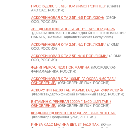
ПРОСТУДОКС 5Г. №5 ПОР. ЛИМОН /СИНТЕЗ/
(Синтез
АКО ОАО, РОССИЯ)
АСКОРБИНОВАЯ К-ТА 2,5Г. №5 ПОР. /ОЗОН/
(ОЗОН
ООО, РОССИЯ)
ЗВЕЗДОЧКА ФЛЮ АПЕЛЬСИН 15Г. №5 ПОР. Д/Р-РА
(ДАНАФА ФАРМАСЬЮТИКАЛ ДЖОЙНТ СТОК КОМПАНИ /
DANAFA, Вьетнам Социалистическая Республика)
АСКОРБИНОВАЯ К-ТА 2,5Г. №1 ПОР. /ЛЮМИ/
(ЛЮМИ
ООО, РОССИЯ)
АСКОРБИНОВАЯ К-ТА 2,5Г. №10 ПОР. /ЛЮМИ/
(ЛЮМИ
ООО, РОССИЯ)
ФЕНИПРЕКС-С №10 ПОР. МАЛИНА
(МОСКОВСКАЯ
ФАРМ.ФАБРИКА, РОССИЯ)
АСКОРБИНОВАЯ К-ТА 100МГ. ГЛЮКОЗА №60 ТАБ./
ОБНОВЛЕНИЕ/
(ОБНОВЛЕНИЕ ПФК, РОССИЯ)
АСКОРУТИН №100 ТАБ. /ФАРМСТАНДАРТ-УФИМСКИЙ/
(Фармстандарт-Уфимский витаминный завод, РОССИЯ)
ВИТАМИН С РЕНЕВАЛ 1000МГ. №20 ШИП.ТАБ. /
ОБНОВЛЕНИЕ/
(ОБНОВЛЕНИЕ ПФК, РОССИЯ)
КВАДРИКОЛД ЛИМОН ПОР Д/ПРИГ. Р-РА №10 ПАК.
(Фармакор Продакшн/Пульс, РОССИЯ)
РИНЗА КИДС МАЛИНА ДЕТ. 3Г. №10 ПАК.
(Юник