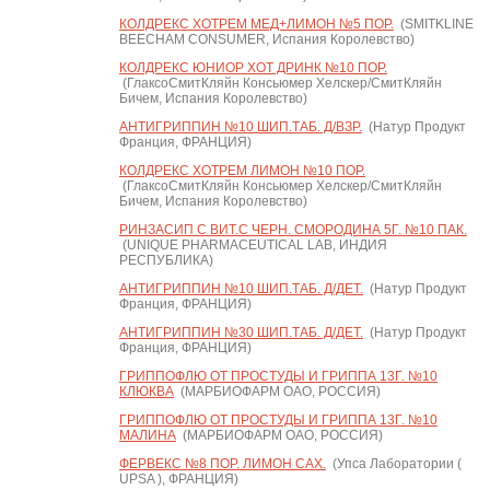
КОЛДРЕКС ХОТРЕМ МЕД+ЛИМОН №5 ПОР.
(SMITKLINE
BEECHAM CONSUMER, Испания Королевство)
КОЛДРЕКС ЮНИОР ХОТ ДРИНК №10 ПОР.
(ГлаксоСмитКляйн Консьюмер Хелскер/СмитКляйн
Бичем, Испания Королевство)
АНТИГРИППИН №10 ШИП.ТАБ. Д/ВЗР.
(Натур Продукт
Франция, ФРАНЦИЯ)
КОЛДРЕКС ХОТРЕМ ЛИМОН №10 ПОР.
(ГлаксоСмитКляйн Консьюмер Хелскер/СмитКляйн
Бичем, Испания Королевство)
РИНЗАСИП С ВИТ.С ЧЕРН. СМОРОДИНА 5Г. №10 ПАК.
(UNIQUE PHARMACEUTICAL LAB, ИНДИЯ
РЕСПУБЛИКА)
АНТИГРИППИН №10 ШИП.ТАБ. Д/ДЕТ.
(Натур Продукт
Франция, ФРАНЦИЯ)
АНТИГРИППИН №30 ШИП.ТАБ. Д/ДЕТ.
(Натур Продукт
Франция, ФРАНЦИЯ)
ГРИППОФЛЮ ОТ ПРОСТУДЫ И ГРИППА 13Г. №10
КЛЮКВА
(МАРБИОФАРМ ОАО, РОССИЯ)
ГРИППОФЛЮ ОТ ПРОСТУДЫ И ГРИППА 13Г. №10
МАЛИНА
(МАРБИОФАРМ ОАО, РОССИЯ)
ФЕРВЕКС №8 ПОР. ЛИМОН САХ.
(Упса Лаборатории (
UPSA ), ФРАНЦИЯ)