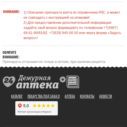
ВНИМАНИЕ:
1) Описание препарата взята из справочника РЛС, и может
не совпадать с инструкцией на упаковки!
2) Для предоставлении дополнительной информации
задайте свой вопрос фармацевту по телефонам +7(4967)
69-61-90/91/92, +7(929) 945-00-50 или через форму «Задать
вопрос»!
ОБРАТИТЕ
ВНИМАНИЕ:
Препараты отпускаются только в аптеке, при наличии рецепта.
КАТАЛОГ
ЛЕКАРСТВА ПОД ЗАКАЗ!
АПТЕКА
КОНТАКТЫ
НОВОСТИ