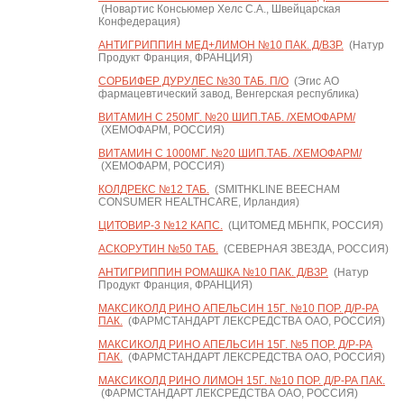
(Новартис Консьюмер Хелс С.А., Швейцарская
Конфедерация)
АНТИГРИППИН МЕД+ЛИМОН №10 ПАК. Д/ВЗР.
(Натур
Продукт Франция, ФРАНЦИЯ)
СОРБИФЕР ДУРУЛЕС №30 ТАБ. П/О
(Эгис АО
фармацевтический завод, Венгерская республика)
ВИТАМИН С 250МГ. №20 ШИП.ТАБ. /ХЕМОФАРМ/
(ХЕМОФАРМ, РОССИЯ)
ВИТАМИН С 1000МГ. №20 ШИП.ТАБ. /ХЕМОФАРМ/
(ХЕМОФАРМ, РОССИЯ)
КОЛДРЕКС №12 ТАБ.
(SMITHKLINE BEECHAM
CONSUMER HEALTHCARE, Ирландия)
ЦИТОВИР-3 №12 КАПС.
(ЦИТОМЕД МБНПК, РОССИЯ)
АСКОРУТИН №50 ТАБ.
(СЕВЕРНАЯ ЗВЕЗДА, РОССИЯ)
АНТИГРИППИН РОМАШКА №10 ПАК. Д/ВЗР.
(Натур
Продукт Франция, ФРАНЦИЯ)
МАКСИКОЛД РИНО АПЕЛЬСИН 15Г. №10 ПОР. Д/Р-РА
ПАК.
(ФАРМСТАНДАРТ ЛЕКСРЕДСТВА ОАО, РОССИЯ)
МАКСИКОЛД РИНО АПЕЛЬСИН 15Г. №5 ПОР. Д/Р-РА
ПАК.
(ФАРМСТАНДАРТ ЛЕКСРЕДСТВА ОАО, РОССИЯ)
МАКСИКОЛД РИНО ЛИМОН 15Г. №10 ПОР. Д/Р-РА ПАК.
(ФАРМСТАНДАРТ ЛЕКСРЕДСТВА ОАО, РОССИЯ)