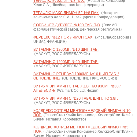
ТЕРАФЛЮ МАКС 5Г. №8 ПАК.
(Новартис Консьюмер
Хелс С.А., Швейцарская Конфедерация)
ТЕРАФЛЮ МАКС ЛИМОН 5Г. №8 ПАК.
(Новартис
Консьюмер Хелс С.А., Швейцарская Конфедерация)
СОРБИФЕР ДУРУЛЕС №100 ТАБ. П/О
(Эгис АО
фармацевтический завод, Венгерская республика)
ФЕРВЕКС №12 ПОР. ЛИМОН САХ.
(Упса Лаборатории (
UPSA ), ФРАНЦИЯ)
ВИТАМИН С 1200МГ. №10 ШИП.ТАБ.
(МАЛКУТ, РОССИЯ/БЕЛАРУСЬ)
ВИТАМИН С 1200МГ. №20 ШИП.ТАБ.
(МАЛКУТ, РОССИЯ/БЕЛАРУСЬ)
ВИТАМИН С РЕНЕВАЛ 1000МГ. №10 ШИП.ТАБ. /
ОБНОВЛЕНИЕ/
(ОБНОВЛЕНИЕ ПФК, РОССИЯ)
ВИТРУМ ВИТАМИН C ТАБ.ЖЕВ. П/О 930МГ №30 /
АПЕЛЬСИН/
(Walmark Co.Ltd, Чехия)
ВИТРУМ ВИТАМИН C №20 ТАБЛ. ШИП. ПО 3,8Г.
(МАЛКУТ, РОССИЯ/БЕЛАРУСЬ)
КОЛДРЕКС ХОТРЕМ МЕНТОЛ+МЕДОВЫЙ ЛИМОН №10
ПОР.
(ГлаксоСмитКляйн Консьюмер Хелскер/СмитКляйн
Бичем, Испания Королевство)
КОЛДРЕКС ХОТРЕМ МЕНТОЛ+МЕДОВЫЙ ЛИМОН №5
ПОР.
(ГлаксоСмитКляйн Консьюмер Хелскер/СмитКляйн
Бичем, Испания Королевство)