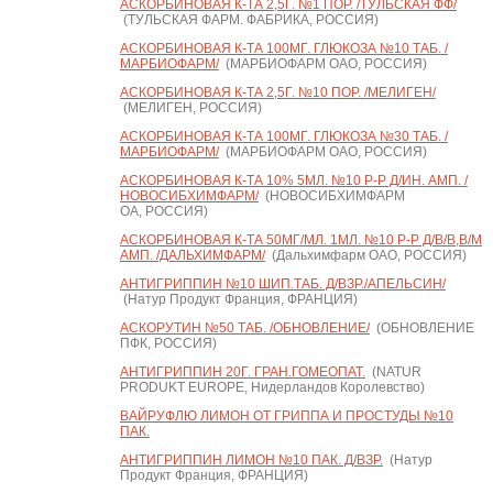
АСКОРБИНОВАЯ К-ТА 2,5Г. №1 ПОР. /ТУЛЬСКАЯ ФФ/
(ТУЛЬСКАЯ ФАРМ. ФАБРИКА, РОССИЯ)
АСКОРБИНОВАЯ К-ТА 100МГ. ГЛЮКОЗА №10 ТАБ. /
МАРБИОФАРМ/
(МАРБИОФАРМ ОАО, РОССИЯ)
АСКОРБИНОВАЯ К-ТА 2,5Г. №10 ПОР. /МЕЛИГЕН/
(МЕЛИГЕН, РОССИЯ)
АСКОРБИНОВАЯ К-ТА 100МГ. ГЛЮКОЗА №30 ТАБ. /
МАРБИОФАРМ/
(МАРБИОФАРМ ОАО, РОССИЯ)
АСКОРБИНОВАЯ К-ТА 10% 5МЛ. №10 Р-Р Д/ИН. АМП. /
НОВОСИБХИМФАРМ/
(НОВОСИБХИМФАРМ
ОА, РОССИЯ)
АСКОРБИНОВАЯ К-ТА 50МГ/МЛ. 1МЛ. №10 Р-Р Д/В/В,В/М
АМП. /ДАЛЬХИМФАРМ/
(Дальхимфарм ОАО, РОССИЯ)
АНТИГРИППИН №10 ШИП.ТАБ. Д/ВЗР./АПЕЛЬСИН/
(Натур Продукт Франция, ФРАНЦИЯ)
АСКОРУТИН №50 ТАБ. /ОБНОВЛЕНИЕ/
(ОБНОВЛЕНИЕ
ПФК, РОССИЯ)
АНТИГРИППИН 20Г. ГРАН.ГОМЕОПАТ.
(NATUR
PRODUKT EUROPE, Нидерландов Королевство)
ВАЙРУФЛЮ ЛИМОН ОТ ГРИППА И ПРОСТУДЫ №10
ПАК.
АНТИГРИППИН ЛИМОН №10 ПАК. Д/ВЗР.
(Натур
Продукт Франция, ФРАНЦИЯ)