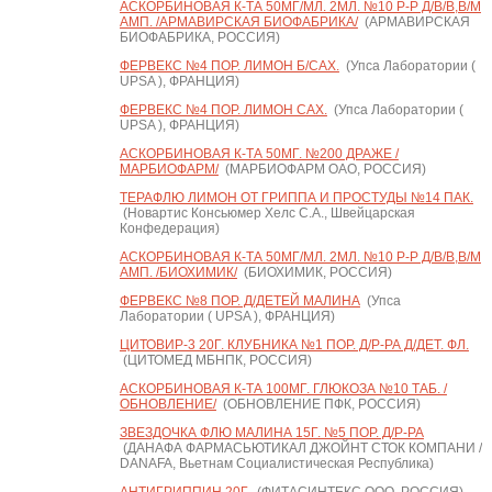
АСКОРБИНОВАЯ К-ТА 50МГ/МЛ. 2МЛ. №10 Р-Р Д/В/В,В/М
АМП. /АРМАВИРСКАЯ БИОФАБРИКА/
(АРМАВИРСКАЯ
БИОФАБРИКА, РОССИЯ)
ФЕРВЕКС №4 ПОР. ЛИМОН Б/САХ.
(Упса Лаборатории (
UPSA ), ФРАНЦИЯ)
ФЕРВЕКС №4 ПОР. ЛИМОН САХ.
(Упса Лаборатории (
UPSA ), ФРАНЦИЯ)
АСКОРБИНОВАЯ К-ТА 50МГ. №200 ДРАЖЕ /
МАРБИОФАРМ/
(МАРБИОФАРМ ОАО, РОССИЯ)
ТЕРАФЛЮ ЛИМОН ОТ ГРИППА И ПРОСТУДЫ №14 ПАК.
(Новартис Консьюмер Хелс С.А., Швейцарская
Конфедерация)
АСКОРБИНОВАЯ К-ТА 50МГ/МЛ. 2МЛ. №10 Р-Р Д/В/В,В/М
АМП. /БИОХИМИК/
(БИОХИМИК, РОССИЯ)
ФЕРВЕКС №8 ПОР. Д/ДЕТЕЙ МАЛИНА
(Упса
Лаборатории ( UPSA ), ФРАНЦИЯ)
ЦИТОВИР-3 20Г. КЛУБНИКА №1 ПОР. Д/Р-РА Д/ДЕТ. ФЛ.
(ЦИТОМЕД МБНПК, РОССИЯ)
АСКОРБИНОВАЯ К-ТА 100МГ. ГЛЮКОЗА №10 ТАБ. /
ОБНОВЛЕНИЕ/
(ОБНОВЛЕНИЕ ПФК, РОССИЯ)
ЗВЕЗДОЧКА ФЛЮ МАЛИНА 15Г. №5 ПОР. Д/Р-РА
(ДАНАФА ФАРМАСЬЮТИКАЛ ДЖОЙНТ СТОК КОМПАНИ /
DANAFA, Вьетнам Социалистическая Республика)