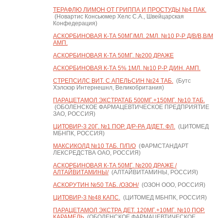
ТЕРАФЛЮ ЛИМОН ОТ ГРИППА И ПРОСТУДЫ №4 ПАК.
(Новартис Консьюмер Хелс С.А., Швейцарская
Конфедерация)
АСКОРБИНОВАЯ К-ТА 50МГ/МЛ. 2МЛ. №10 Р-Р Д/В/В,В/М
АМП.
АСКОРБИНОВАЯ К-ТА 50МГ. №200 ДРАЖЕ
АСКОРБИНОВАЯ К-ТА 5% 1МЛ. №10 Р-Р Д/ИН. АМП.
СТРЕПСИЛС ВИТ. С АПЕЛЬСИН №24 ТАБ.
(Бутс
Хэлскэр Интернешнл, Великобритания)
ПАРАЦЕТАМОЛ ЭКСТРАТАБ 500МГ.+150МГ. №10 ТАБ.
(ОБОЛЕНСКОЕ ФАРМАЦЕВТИЧЕСКОЕ ПРЕДПРИЯТИЕ
ЗАО, РОССИЯ)
ЦИТОВИР-3 20Г. №1 ПОР. Д/Р-РА Д/ДЕТ. ФЛ.
(ЦИТОМЕД
МБНПК, РОССИЯ)
МАКСИКОЛД №10 ТАБ. П/П/О
(ФАРМСТАНДАРТ
ЛЕКСРЕДСТВА ОАО, РОССИЯ)
АСКОРБИНОВАЯ К-ТА 50МГ. №200 ДРАЖЕ /
АЛТАЙВИТАМИНЫ/
(АЛТАЙВИТАМИНЫ, РОССИЯ)
АСКОРУТИН №50 ТАБ. /ОЗОН/
(ОЗОН ООО, РОССИЯ)
ЦИТОВИР-3 №48 КАПС.
(ЦИТОМЕД МБНПК, РОССИЯ)
ПАРАЦЕТАМОЛ ЭКСТРА ДЕТ. 120МГ.+10МГ. №10 ПОР.
КАРАМЕЛЬ
(ОБОЛЕНСКОЕ ФАРМАЦЕВТИЧЕСКОЕ