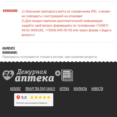
ВНИМАНИЕ:
1) Описание препарата взята из справочника РЛС, и может
не совпадать с инструкцией на упаковки!
2) Для предоставлении дополнительной информации
задайте свой вопрос фармацевту по телефонам +7(4967)
69-61-90/91/92, +7(929) 945-00-50 или через форму «Задать
вопрос»!
ОБРАТИТЕ
ВНИМАНИЕ:
Препараты отпускаются только в аптеке, при наличии рецепта.
КАТАЛОГ
ЛЕКАРСТВА ПОД ЗАКАЗ!
АПТЕКА
КОНТАКТЫ
НОВОСТИ