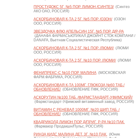
ПРОСТУДОКС 5Г. №5 ПОР. ЛИМОН /СИНТЕЗ/
(Синтез
АКО ОАО, РОССИЯ)
АСКОРБИНОВАЯ К-ТА 2,5Г. №5 ПОР. /ОЗОН/
(ОЗОН
ООО, РОССИЯ)
ЗВЕЗДОЧКА ФЛЮ АПЕЛЬСИН 15Г. №5 ПОР. Д/Р-РА
(ДАНАФА ФАРМАСЬЮТИКАЛ ДЖОЙНТ СТОК КОМПАНИ /
DANAFA, Вьетнам Социалистическая Республика)
АСКОРБИНОВАЯ К-ТА 2,5Г. №1 ПОР. /ЛЮМИ/
(ЛЮМИ
ООО, РОССИЯ)
АСКОРБИНОВАЯ К-ТА 2,5Г. №10 ПОР. /ЛЮМИ/
(ЛЮМИ
ООО, РОССИЯ)
ФЕНИПРЕКС-С №10 ПОР. МАЛИНА
(МОСКОВСКАЯ
ФАРМ.ФАБРИКА, РОССИЯ)
АСКОРБИНОВАЯ К-ТА 100МГ. ГЛЮКОЗА №60 ТАБ./
ОБНОВЛЕНИЕ/
(ОБНОВЛЕНИЕ ПФК, РОССИЯ)
АСКОРУТИН №100 ТАБ. /ФАРМСТАНДАРТ-УФИМСКИЙ/
(Фармстандарт-Уфимский витаминный завод, РОССИЯ)
ВИТАМИН С РЕНЕВАЛ 1000МГ. №20 ШИП.ТАБ. /
ОБНОВЛЕНИЕ/
(ОБНОВЛЕНИЕ ПФК, РОССИЯ)
КВАДРИКОЛД ЛИМОН ПОР Д/ПРИГ. Р-РА №10 ПАК.
(Фармакор Продакшн/Пульс, РОССИЯ)
РИНЗА КИДС МАЛИНА ДЕТ. 3Г. №10 ПАК.
(Юник