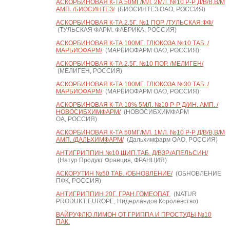
АСКОРБИНОВАЯ К-ТА 50МГ/МЛ. 2МЛ. №10 Р-Р Д/В/В,В/М
АМП. /БИОСИНТЕЗ/
(БИОСИНТЕЗ ОАО, РОССИЯ)
АСКОРБИНОВАЯ К-ТА 2,5Г. №1 ПОР. /ТУЛЬСКАЯ ФФ/
(ТУЛЬСКАЯ ФАРМ. ФАБРИКА, РОССИЯ)
АСКОРБИНОВАЯ К-ТА 100МГ. ГЛЮКОЗА №10 ТАБ. /
МАРБИОФАРМ/
(МАРБИОФАРМ ОАО, РОССИЯ)
АСКОРБИНОВАЯ К-ТА 2,5Г. №10 ПОР. /МЕЛИГЕН/
(МЕЛИГЕН, РОССИЯ)
АСКОРБИНОВАЯ К-ТА 100МГ. ГЛЮКОЗА №30 ТАБ. /
МАРБИОФАРМ/
(МАРБИОФАРМ ОАО, РОССИЯ)
АСКОРБИНОВАЯ К-ТА 10% 5МЛ. №10 Р-Р Д/ИН. АМП. /
НОВОСИБХИМФАРМ/
(НОВОСИБХИМФАРМ
ОА, РОССИЯ)
АСКОРБИНОВАЯ К-ТА 50МГ/МЛ. 1МЛ. №10 Р-Р Д/В/В,В/М
АМП. /ДАЛЬХИМФАРМ/
(Дальхимфарм ОАО, РОССИЯ)
АНТИГРИППИН №10 ШИП.ТАБ. Д/ВЗР./АПЕЛЬСИН/
(Натур Продукт Франция, ФРАНЦИЯ)
АСКОРУТИН №50 ТАБ. /ОБНОВЛЕНИЕ/
(ОБНОВЛЕНИЕ
ПФК, РОССИЯ)
АНТИГРИППИН 20Г. ГРАН.ГОМЕОПАТ.
(NATUR
PRODUKT EUROPE, Нидерландов Королевство)
ВАЙРУФЛЮ ЛИМОН ОТ ГРИППА И ПРОСТУДЫ №10
ПАК.