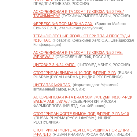
ПРЕДПРИЯТИЕ ЗАО, РОССИЯ)
АСКОРБИНОВАЯ К-ТА 100МГ. ГЛЮКОЗА №20 ТАБ./
ТАТХИМФАРМ/
(ТАТХИМФАРМПРЕПАРАТЫ, РОССИЯ)
ФЕРВЕКС №8 ПОР. МАЛИНА САХ.
(Бристол-Майерс
Сквибб С.р.Л., Итальянская республика)
ТЕРАФЛЮ ЛЕСНЫЕ ЯГОДЫ ОТ ГРИППА И ПРОСТУДЫ
№10 ПАК.
(Новартис Консьюмер Хелс С.А., Швейцарская
Конфедерация)
АСКОРБИНОВАЯ К-ТА 100МГ. ГЛЮКОЗА №20 ТАБ.
/RENEWAL/
(ОБНОВЛЕНИЕ ПФК, РОССИЯ)
ЦИТОВИР-3 №24 КАПС.
(ЦИТОМЕД МБНПК, РОССИЯ)
СТОПГРИПАН ЛИМОН №10 ПОР. Д/ПРИГ. Р-РА
(RUSAN
PHARMA (РУСАН ФАРМА ), ИНДИЯ РЕСПУБЛИКА)
ЦИТРАПАК №20 ТАБ.
(Фармстандарт-Уфимский
витаминный завод, РОССИЯ)
АСКОРБИНОВАЯ К-ТА ВИАЛ 50МГ/МЛ. 2МЛ. №10 Р-Р Д/
В/В,В/М АМП. /ВИАЛ/
(СЕВЕРНАЯ КИТАЙСКАЯ
ФАРМКОРПОРАЦИЯ ЛТД, Китай/Япония)
СТОПГРИПАН ФОРТЕ ЛИМОН ПОР. Д/ПРИГ. Р-РА №10
(RUSAN PHARMA (РУСАН ФАРМА ), ИНДИЯ
РЕСПУБЛИКА)
СТОПГРИПАН ФОРТЕ ЧЕРН.СМОРОДИНА ПОР. Д/ПРИГ.
Р-РА №10
(RUSAN PHARMA (РУСАН ФАРМА ), ИНДИЯ