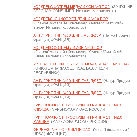
КОЛДРЕКС ХОТРЕМ МЕД+ЛИМОН №5 ПОР.
(SMITKLINE
BEECHAM CONSUMER, Испания Королевство)
КОЛДРЕКС ЮНИОР ХОТ ДРИНК №10 ПОР.
(ГлаксоСмитКляйн Консьюмер Хелскер/СмитКляйн
Бичем, Испания Королевство)
АНТИГРИППИН №10 ШИП.ТАБ. Д/ВЗР.
(Натур Продукт
Франция, ФРАНЦИЯ)
КОЛДРЕКС ХОТРЕМ ЛИМОН №10 ПОР.
(ГлаксоСмитКляйн Консьюмер Хелскер/СмитКляйн
Бичем, Испания Королевство)
РИНЗАСИП С ВИТ.С ЧЕРН. СМОРОДИНА 5Г. №10 ПАК.
(UNIQUE PHARMACEUTICAL LAB, ИНДИЯ
РЕСПУБЛИКА)
АНТИГРИППИН №10 ШИП.ТАБ. Д/ДЕТ.
(Натур Продукт
Франция, ФРАНЦИЯ)
АНТИГРИППИН №30 ШИП.ТАБ. Д/ДЕТ.
(Натур Продукт
Франция, ФРАНЦИЯ)
ГРИППОФЛЮ ОТ ПРОСТУДЫ И ГРИППА 13Г. №10
КЛЮКВА
(МАРБИОФАРМ ОАО, РОССИЯ)
ГРИППОФЛЮ ОТ ПРОСТУДЫ И ГРИППА 13Г. №10
МАЛИНА
(МАРБИОФАРМ ОАО, РОССИЯ)
ФЕРВЕКС №8 ПОР. ЛИМОН САХ.
(Упса Лаборатории (
UPSA ), ФРАНЦИЯ)