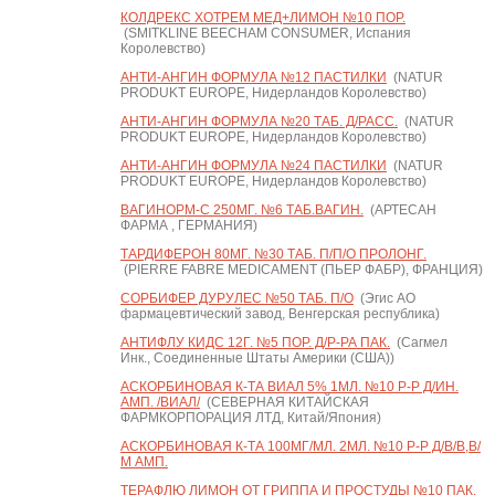
КОЛДРЕКС ХОТРЕМ МЕД+ЛИМОН №10 ПОР.
(SMITKLINE BEECHAM CONSUMER, Испания
Королевство)
АНТИ-АНГИН ФОРМУЛА №12 ПАСТИЛКИ
(NATUR
PRODUKT EUROPE, Нидерландов Королевство)
АНТИ-АНГИН ФОРМУЛА №20 ТАБ. Д/РАСС.
(NATUR
PRODUKT EUROPE, Нидерландов Королевство)
АНТИ-АНГИН ФОРМУЛА №24 ПАСТИЛКИ
(NATUR
PRODUKT EUROPE, Нидерландов Королевство)
ВАГИНОРМ-С 250МГ. №6 ТАБ.ВАГИН.
(АРТЕСАН
ФАРМА , ГЕРМАНИЯ)
ТАРДИФЕРОН 80МГ. №30 ТАБ. П/П/О ПРОЛОНГ.
(PIERRE FABRE MEDICAMENT (ПЬЕР ФАБР), ФРАНЦИЯ)
СОРБИФЕР ДУРУЛЕС №50 ТАБ. П/О
(Эгис АО
фармацевтический завод, Венгерская республика)
АНТИФЛУ КИДС 12Г. №5 ПОР. Д/Р-РА ПАК.
(Сагмел
Инк., Соединенные Штаты Америки (США))
АСКОРБИНОВАЯ К-ТА ВИАЛ 5% 1МЛ. №10 Р-Р Д/ИН.
АМП. /ВИАЛ/
(СЕВЕРНАЯ КИТАЙСКАЯ
ФАРМКОРПОРАЦИЯ ЛТД, Китай/Япония)
АСКОРБИНОВАЯ К-ТА 100МГ/МЛ. 2МЛ. №10 Р-Р Д/В/В,В/
М АМП.
ТЕРАФЛЮ ЛИМОН ОТ ГРИППА И ПРОСТУДЫ №10 ПАК.