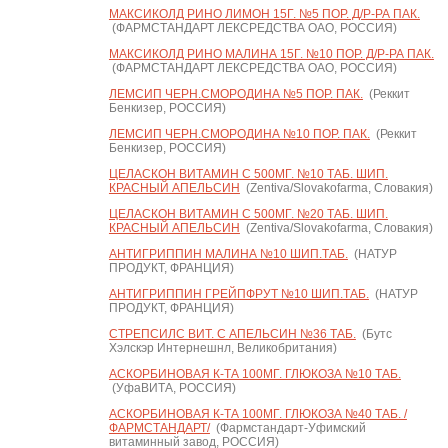
МАКСИКОЛД РИНО ЛИМОН 15Г. №5 ПОР. Д/Р-РА ПАК.
(ФАРМСТАНДАРТ ЛЕКСРЕДСТВА ОАО, РОССИЯ)
МАКСИКОЛД РИНО МАЛИНА 15Г. №10 ПОР. Д/Р-РА ПАК.
(ФАРМСТАНДАРТ ЛЕКСРЕДСТВА ОАО, РОССИЯ)
ЛЕМСИП ЧЕРН.СМОРОДИНА №5 ПОР. ПАК.
(Реккит
Бенкизер, РОССИЯ)
ЛЕМСИП ЧЕРН.СМОРОДИНА №10 ПОР. ПАК.
(Реккит
Бенкизер, РОССИЯ)
ЦЕЛАСКОН ВИТАМИН С 500МГ. №10 ТАБ. ШИП.
КРАСНЫЙ АПЕЛЬСИН
(Zentiva/Slovakofarma, Словакия)
ЦЕЛАСКОН ВИТАМИН С 500МГ. №20 ТАБ. ШИП.
КРАСНЫЙ АПЕЛЬСИН
(Zentiva/Slovakofarma, Словакия)
АНТИГРИППИН МАЛИНА №10 ШИП.ТАБ.
(НАТУР
ПРОДУКТ, ФРАНЦИЯ)
АНТИГРИППИН ГРЕЙПФРУТ №10 ШИП.ТАБ.
(НАТУР
ПРОДУКТ, ФРАНЦИЯ)
СТРЕПСИЛС ВИТ. С АПЕЛЬСИН №36 ТАБ.
(Бутс
Хэлскэр Интернешнл, Великобритания)
АСКОРБИНОВАЯ К-ТА 100МГ. ГЛЮКОЗА №10 ТАБ.
(УфаВИТА, РОССИЯ)
АСКОРБИНОВАЯ К-ТА 100МГ. ГЛЮКОЗА №40 ТАБ. /
ФАРМСТАНДАРТ/
(Фармстандарт-Уфимский
витаминный завод, РОССИЯ)