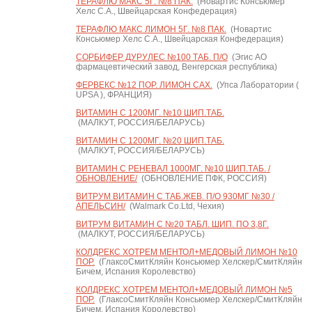
ТЕРАФЛЮ МАКС 5Г. №8 ПАК.
(Новартис Консьюмер
Хелс С.А., Швейцарская Конфедерация)
ТЕРАФЛЮ МАКС ЛИМОН 5Г. №8 ПАК.
(Новартис
Консьюмер Хелс С.А., Швейцарская Конфедерация)
СОРБИФЕР ДУРУЛЕС №100 ТАБ. П/О
(Эгис АО
фармацевтический завод, Венгерская республика)
ФЕРВЕКС №12 ПОР. ЛИМОН САХ.
(Упса Лаборатории (
UPSA ), ФРАНЦИЯ)
ВИТАМИН С 1200МГ. №10 ШИП.ТАБ.
(МАЛКУТ, РОССИЯ/БЕЛАРУСЬ)
ВИТАМИН С 1200МГ. №20 ШИП.ТАБ.
(МАЛКУТ, РОССИЯ/БЕЛАРУСЬ)
ВИТАМИН С РЕНЕВАЛ 1000МГ. №10 ШИП.ТАБ. /
ОБНОВЛЕНИЕ/
(ОБНОВЛЕНИЕ ПФК, РОССИЯ)
ВИТРУМ ВИТАМИН C ТАБ.ЖЕВ. П/О 930МГ №30 /
АПЕЛЬСИН/
(Walmark Co.Ltd, Чехия)
ВИТРУМ ВИТАМИН C №20 ТАБЛ. ШИП. ПО 3,8Г.
(МАЛКУТ, РОССИЯ/БЕЛАРУСЬ)
КОЛДРЕКС ХОТРЕМ МЕНТОЛ+МЕДОВЫЙ ЛИМОН №10
ПОР.
(ГлаксоСмитКляйн Консьюмер Хелскер/СмитКляйн
Бичем, Испания Королевство)
КОЛДРЕКС ХОТРЕМ МЕНТОЛ+МЕДОВЫЙ ЛИМОН №5
ПОР.
(ГлаксоСмитКляйн Консьюмер Хелскер/СмитКляйн
Бичем, Испания Королевство)