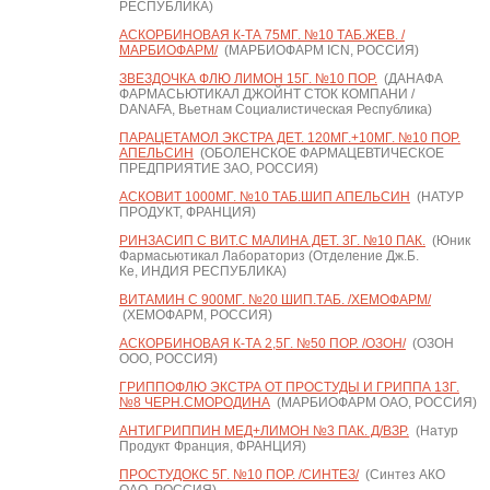
РЕСПУБЛИКА)
АСКОРБИНОВАЯ К-ТА 75МГ. №10 ТАБ.ЖЕВ. /
МАРБИОФАРМ/
(МАРБИОФАРМ ICN, РОССИЯ)
ЗВЕЗДОЧКА ФЛЮ ЛИМОН 15Г. №10 ПОР.
(ДАНАФА
ФАРМАСЬЮТИКАЛ ДЖОЙНТ СТОК КОМПАНИ /
DANAFA, Вьетнам Социалистическая Республика)
ПАРАЦЕТАМОЛ ЭКСТРА ДЕТ. 120МГ.+10МГ. №10 ПОР.
АПЕЛЬСИН
(ОБОЛЕНСКОЕ ФАРМАЦЕВТИЧЕСКОЕ
ПРЕДПРИЯТИЕ ЗАО, РОССИЯ)
АСКОВИТ 1000МГ. №10 ТАБ.ШИП АПЕЛЬСИН
(НАТУР
ПРОДУКТ, ФРАНЦИЯ)
РИНЗАСИП С ВИТ.С МАЛИНА ДЕТ. 3Г. №10 ПАК.
(Юник
Фармасьютикал Лабораториз (Отделение Дж.Б.
Ке, ИНДИЯ РЕСПУБЛИКА)
ВИТАМИН С 900МГ. №20 ШИП.ТАБ. /ХЕМОФАРМ/
(ХЕМОФАРМ, РОССИЯ)
АСКОРБИНОВАЯ К-ТА 2,5Г. №50 ПОР. /ОЗОН/
(ОЗОН
ООО, РОССИЯ)
ГРИППОФЛЮ ЭКСТРА ОТ ПРОСТУДЫ И ГРИППА 13Г.
№8 ЧЕРН.СМОРОДИНА
(МАРБИОФАРМ ОАО, РОССИЯ)
АНТИГРИППИН МЕД+ЛИМОН №3 ПАК. Д/ВЗР.
(Натур
Продукт Франция, ФРАНЦИЯ)
ПРОСТУДОКС 5Г. №10 ПОР. /СИНТЕЗ/
(Синтез АКО