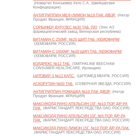
(Новартис Консьюмер Хелс С.А., Швейцарская
Конфедерация)
АНТИГРИППИН МЕД+ЛИМОН №10 ПАК. Д/ВЗР.
(Натур
Продукт Франция, ФРАНЦИЯ)
СОРБИФЕР ДУРУЛЕС №30 ТАБ. П/О
(Эгис АО
фармацевтический завод, Венгерская республика)
ВИТАМИН С 250МГ. №20 ШИП.ТАБ. /ХЕМОФАРМ/
(ХЕМОФАРМ, РОССИЯ)
ВИТАМИН С 1000МГ. №20 ШИП.ТАБ. /ХЕМОФАРМ/
(ХЕМОФАРМ, РОССИЯ)
КОЛДРЕКС №12 ТАБ.
(SMITHKLINE BEECHAM
CONSUMER HEALTHCARE, Ирландия)
ЦИТОВИР-3 №12 КАПС.
(ЦИТОМЕД МБНПК, РОССИЯ)
АСКОРУТИН №50 ТАБ.
(СЕВЕРНАЯ ЗВЕЗДА, РОССИЯ)
АНТИГРИППИН РОМАШКА №10 ПАК. Д/ВЗР.
(Натур
Продукт Франция, ФРАНЦИЯ)
МАКСИКОЛД РИНО АПЕЛЬСИН 15Г. №10 ПОР. Д/Р-РА
ПАК.
(ФАРМСТАНДАРТ ЛЕКСРЕДСТВА ОАО, РОССИЯ)
МАКСИКОЛД РИНО АПЕЛЬСИН 15Г. №5 ПОР. Д/Р-РА
ПАК.
(ФАРМСТАНДАРТ ЛЕКСРЕДСТВА ОАО, РОССИЯ)
МАКСИКОЛД РИНО ЛИМОН 15Г. №10 ПОР. Д/Р-РА ПАК.
(ФАРМСТАНДАРТ ЛЕКСРЕДСТВА ОАО, РОССИЯ)