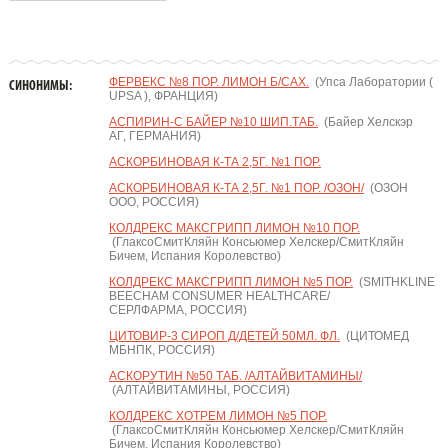
ФЕРВЕКС №8 ПОР. ЛИМОН Б/САХ.
(Упса Лаборатории (
СИНОНИМЫ:
UPSA ), ФРАНЦИЯ)
АСПИРИН-С БАЙЕР №10 ШИП.ТАБ.
(Байер Хелскэр
АГ, ГЕРМАНИЯ)
АСКОРБИНОВАЯ К-ТА 2,5Г. №1 ПОР.
АСКОРБИНОВАЯ К-ТА 2,5Г. №1 ПОР. /ОЗОН/
(ОЗОН
ООО, РОССИЯ)
КОЛДРЕКС МАКСГРИПП ЛИМОН №10 ПОР.
(ГлаксоСмитКляйн Консьюмер Хелскер/СмитКляйн
Бичем, Испания Королевство)
КОЛДРЕКС МАКСГРИПП ЛИМОН №5 ПОР.
(SMITHKLINE
BEECHAM CONSUMER HEALTHCARE/
СЕРЛФАРМА, РОССИЯ)
ЦИТОВИР-3 СИРОП Д/ДЕТЕЙ 50МЛ. ФЛ.
(ЦИТОМЕД
МБНПК, РОССИЯ)
АСКОРУТИН №50 ТАБ. /АЛТАЙВИТАМИНЫ/
(АЛТАЙВИТАМИНЫ, РОССИЯ)
КОЛДРЕКС ХОТРЕМ ЛИМОН №5 ПОР.
(ГлаксоСмитКляйн Консьюмер Хелскер/СмитКляйн
Бичем, Испания Королевство)