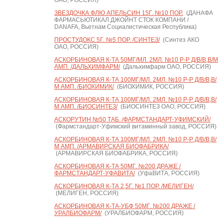
ОАО, РОССИЯ)
ЗВЕЗДОЧКА ФЛЮ АПЕЛЬСИН 15Г. №10 ПОР.
(ДАНАФА
ФАРМАСЬЮТИКАЛ ДЖОЙНТ СТОК КОМПАНИ /
DANAFA, Вьетнам Социалистическая Республика)
ПРОСТУДОКС 5Г. №5 ПОР. /СИНТЕЗ/
(Синтез АКО
ОАО, РОССИЯ)
АСКОРБИНОВАЯ К-ТА 50МГ/МЛ. 2МЛ. №10 Р-Р Д/В/В,В/М
АМП. /ДАЛЬХИМФАРМ/
(Дальхимфарм ОАО, РОССИЯ)
АСКОРБИНОВАЯ К-ТА 100МГ/МЛ. 2МЛ. №10 Р-Р Д/В/В,В/
М АМП. /БИОХИМИК/
(БИОХИМИК, РОССИЯ)
АСКОРБИНОВАЯ К-ТА 100МГ/МЛ. 2МЛ. №10 Р-Р Д/В/В,В/
М АМП. /БИОСИНТЕЗ/
(БИОСИНТЕЗ ОАО, РОССИЯ)
АСКОРУТИН №50 ТАБ. /ФАРМСТАНДАРТ-УФИМСКИЙ/
(Фармстандарт-Уфимский витаминный завод, РОССИЯ)
АСКОРБИНОВАЯ К-ТА 100МГ/МЛ. 2МЛ. №10 Р-Р Д/В/В,В/
М АМП. /АРМАВИРСКАЯ БИОФАБРИКА/
(АРМАВИРСКАЯ БИОФАБРИКА, РОССИЯ)
АСКОРБИНОВАЯ К-ТА 50МГ. №200 ДРАЖЕ /
ФАРМСТАНДАРТ-УФАВИТА/
(УфаВИТА, РОССИЯ)
АСКОРБИНОВАЯ К-ТА 2,5Г. №1 ПОР. /МЕЛИГЕН/
(МЕЛИГЕН, РОССИЯ)
АСКОРБИНОВАЯ К-ТА-УБФ 50МГ. №200 ДРАЖЕ /
УРАЛБИОФАРМ/
(УРАЛБИОФАРМ, РОССИЯ)