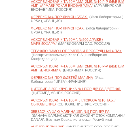
АСКОРБИНОВАЯ К-ТА 50МГ/МЛ. 2МЛ. №10 Р-Р Д/В/В,В/М
АМП. /АРМАВИРСКАЯ БИОФАБРИКА/
(АРМАВИРСКАЯ
БИОФАБРИКА, РОССИЯ)
ФЕРВЕКС №4 ПОР. ЛИМОН Б/САХ.
(Упса Лаборатории (
UPSA ), ФРАНЦИЯ)
ФЕРВЕКС №4 ПОР. ЛИМОН САХ.
(Упса Лаборатории (
UPSA ), ФРАНЦИЯ)
АСКОРБИНОВАЯ К-ТА 50МГ. №200 ДРАЖЕ /
МАРБИОФАРМ/
(МАРБИОФАРМ ОАО, РОССИЯ)
ТЕРАФЛЮ ЛИМОН ОТ ГРИППА И ПРОСТУДЫ №14 ПАК.
(Новартис Консьюмер Хелс С.А., Швейцарская
Конфедерация)
АСКОРБИНОВАЯ К-ТА 50МГ/МЛ. 2МЛ. №10 Р-Р Д/В/В,В/М
АМП. /БИОХИМИК/
(БИОХИМИК, РОССИЯ)
ФЕРВЕКС №8 ПОР. Д/ДЕТЕЙ МАЛИНА
(Упса
Лаборатории ( UPSA ), ФРАНЦИЯ)
ЦИТОВИР-3 20Г. КЛУБНИКА №1 ПОР. Д/Р-РА Д/ДЕТ. ФЛ.
(ЦИТОМЕД МБНПК, РОССИЯ)
АСКОРБИНОВАЯ К-ТА 100МГ. ГЛЮКОЗА №10 ТАБ. /
ОБНОВЛЕНИЕ/
(ОБНОВЛЕНИЕ ПФК, РОССИЯ)
ЗВЕЗДОЧКА ФЛЮ МАЛИНА 15Г. №5 ПОР. Д/Р-РА
(ДАНАФА ФАРМАСЬЮТИКАЛ ДЖОЙНТ СТОК КОМПАНИ /
DANAFA, Вьетнам Социалистическая Республика)