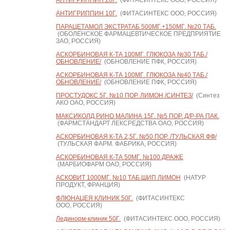
АНТИГРИППИН 20Г.
(ФИТАСИНТЕКС ООО, РОССИЯ)
АНТИГРИППИН 10Г.
(ФИТАСИНТЕКС ООО, РОССИЯ)
ПАРАЦЕТАМОЛ ЭКСТРАТАБ 500МГ.+150МГ. №20 ТАБ.
(ОБОЛЕНСКОЕ ФАРМАЦЕВТИЧЕСКОЕ ПРЕДПРИЯТИЕ
ЗАО, РОССИЯ)
АСКОРБИНОВАЯ К-ТА 100МГ. ГЛЮКОЗА №30 ТАБ./
ОБНОВЛЕНИЕ/
(ОБНОВЛЕНИЕ ПФК, РОССИЯ)
АСКОРБИНОВАЯ К-ТА 100МГ. ГЛЮКОЗА №40 ТАБ./
ОБНОВЛЕНИЕ/
(ОБНОВЛЕНИЕ ПФК, РОССИЯ)
ПРОСТУДОКС 5Г. №10 ПОР. ЛИМОН /СИНТЕЗ/
(Синтез
АКО ОАО, РОССИЯ)
МАКСИКОЛД РИНО МАЛИНА 15Г. №5 ПОР. Д/Р-РА ПАК.
(ФАРМСТАНДАРТ ЛЕКСРЕДСТВА ОАО, РОССИЯ)
АСКОРБИНОВАЯ К-ТА 2,5Г. №50 ПОР. /ТУЛЬСКАЯ ФФ/
(ТУЛЬСКАЯ ФАРМ. ФАБРИКА, РОССИЯ)
АСКОРБИНОВАЯ К-ТА 50МГ. №100 ДРАЖЕ
(МАРБИОФАРМ ОАО, РОССИЯ)
АСКОВИТ 1000МГ. №10 ТАБ.ШИП ЛИМОН
(НАТУР
ПРОДУКТ, ФРАНЦИЯ)
ФЛЮНАЦЕЯ КЛИНИК 50Г.
(ФИТАСИНТЕКС
ООО, РОССИЯ)
Лединорм-клиник 50Г.
(ФИТАСИНТЕКС ООО, РОССИЯ)