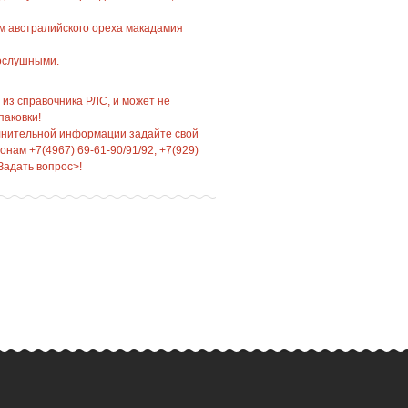
м австралийского ореха макадамия
послушными.
 из справочника РЛС, и может не
паковки!
лнительной информации задайте свой
нам +7(4967) 69-61-90/91/92, +7(929)
Задать вопрос>!