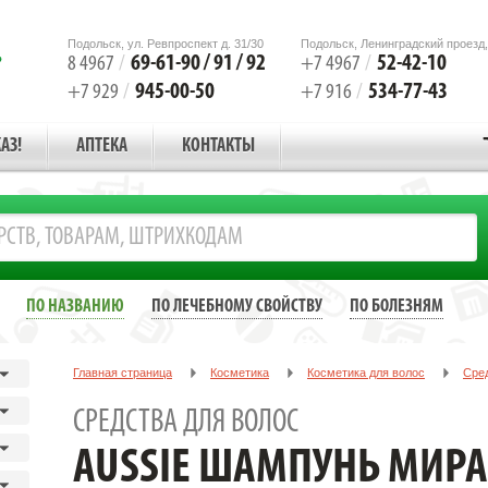
Подольск, ул. Ревпроспект д. 31/30
Подольск, Ленинградский проезд,
69-61-90 / 91 / 92
52-42-10
8 4967
/
+7 4967
/
945-00-50
534-77-43
+7 929
/
+7 916
/
АЗ!
АПТЕКА
КОНТАКТЫ
ПО НАЗВАНИЮ
ПО ЛЕЧЕБНОМУ СВОЙСТВУ
ПО БОЛЕЗНЯМ
Главная страница
Косметика
Косметика для волос
Сред
AUSSIE ШАМПУНЬ МИРАКЛ МОЙСТ Д/СУХИХ ПОВР. ВОЛОС 250МЛ
СРЕДСТВА ДЛЯ ВОЛОС
AUSSIE ШАМПУНЬ МИРА