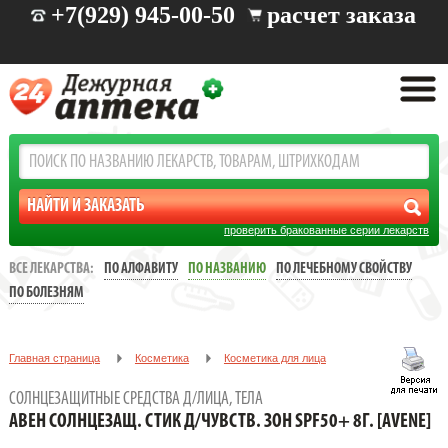
+7(929) 945-00-50
расчет заказа
проверить бракованные серии лекарств
ВСЕ ЛЕКАРСТВА:
ПО АЛФАВИТУ
ПО НАЗВАНИЮ
ПО ЛЕЧЕБНОМУ СВОЙСТВУ
ПО БОЛЕЗНЯМ
Главная страница
Косметика
Косметика для лица
Солнцезащитные средства д/лица, тела
СОЛНЦЕЗАЩИТНЫЕ СРЕДСТВА Д/ЛИЦА, ТЕЛА
АВЕН СОЛНЦЕЗАЩ. СТИК Д/ЧУВСТВ. ЗОН SPF50+ 8Г. [AVENE]
АВЕН СОЛНЦЕЗАЩ. СТИК Д/ЧУВСТВ. ЗОН SPF50+ 8Г. [AVENE]