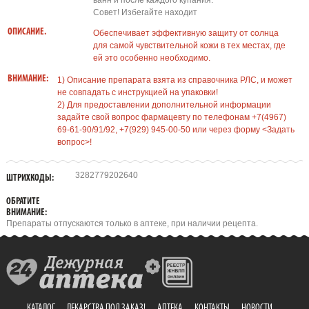
ванн и после каждого купания.
Совет! Избегайте находит
ОПИСАНИЕ.
Обеспечивает эффективную защиту от солнца
для самой чувствительной кожи в тех местах, где
ей это особенно необходимо.
ВНИМАНИЕ:
1) Описание препарата взята из справочника РЛС, и может
не совпадать с инструкцией на упаковки!
2) Для предоставлении дополнительной информации
задайте свой вопрос фармацевту по телефонам +7(4967)
69-61-90/91/92, +7(929) 945-00-50 или через форму <Задать
вопрос>!
3282779202640
ШТРИХКОДЫ:
ОБРАТИТЕ
ВНИМАНИЕ:
Препараты отпускаются только в аптеке, при наличии рецепта.
КАТАЛОГ
ЛЕКАРСТВА ПОД ЗАКАЗ!
АПТЕКА
КОНТАКТЫ
НОВОСТИ