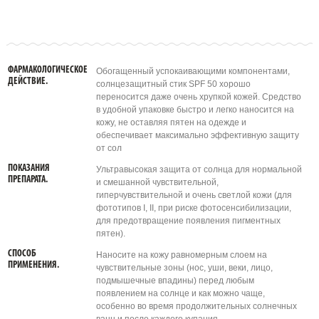
ФАРМАКОЛОГИЧЕСКОЕ
Обогащенный успокаивающими компонентами,
ДЕЙСТВИЕ.
солнцезащитный стик SPF 50 хорошо
переносится даже очень хрупкой кожей. Средство
в удобной упаковке быстро и легко наносится на
кожу, не оставляя пятен на одежде и
обеспечивает максимально эффективную защиту
от сол
ПОКАЗАНИЯ
Ультравысокая защита от солнца для нормальной
ПРЕПАРАТА.
и смешанной чувствительной,
гиперчувствительной и очень светлой кожи (для
фототипов I, II, при риске фотосенсибилизации,
для предотвращение появления пигментных
пятен).
СПОСОБ
Наносите на кожу равномерным слоем на
ПРИМЕНЕНИЯ.
чувствительные зоны (нос, уши, веки, лицо,
подмышечные впадины) перед любым
появлением на солнце и как можно чаще,
особенно во время продолжительных солнечных