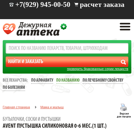
+7(929) 945-00-50
расчет заказа
проверить бракованные серии лекарств
ВСЕ ЛЕКАРСТВА:
ПО АЛФАВИТУ
ПО НАЗВАНИЮ
ПО ЛЕЧЕБНОМУ СВОЙСТВУ
ПО БОЛЕЗНЯМ
Главная страница
Мама и малыш
Все для кормление малышей
Бутылочки, соски и пустышки
БУТЫЛОЧКИ, СОСКИ И ПУСТЫШКИ
Avent Пустышка силиконовая 0-6 мес.(1 шт.)
AVENT ПУСТЫШКА СИЛИКОНОВАЯ 0-6 МЕС.(1 ШТ.)