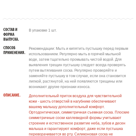
СОСТАВ И
В упаковке 1 шт.
ФОРМА
ВЫПУСКА.
СПОСОБ
Рекомендации: Мыть и кипятить пустышку перед первым
ПРИМЕНЕНИЯ.
использованием. Регулярно мыть в горячей мыльной
воде, затем тщательно промывать чистой водой. Для
выявления трещин пустышку следует всегда проверять
путем вытягивания соска. Регулярно проверяйте и
заменяйте пустышку в том случае, если она становится
липкой, растянутой, на ней появляются трещины или
возникают другие признаки износа.
ОПИСАНИЕ.
Дополнительный приток воздуха для чувствительной
кожи - шесть отверстий в нагубнике обеспечивают
вашему малышу дополнительный комфорт.
Ортодонтическая, симметричная съемная соска. Плоские
симметричные соски каплевидной формы учитывают
строение и естественное развитие неба, зубов и десен
малыша и гарантируют комфорт, даже если пустышка
переворачивается во рту. Силиконовая соска не