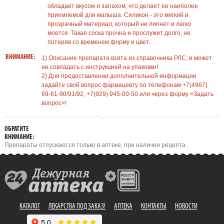
обладает вкусом и запахом, что делает ее наиболее
приемлемой для малыша. Силикон - это мягкий и
прозрачный материал, который не липнет и легко
моется. Такая соска прочна и прослужит долго, не
потеряв со временем форму и цвет.
ВНИМАНИЕ:
1) Описание препарата взята из справочника РЛС, и может
не совпадать с инструкцией на упаковки!
2) Для предоставлении дополнительной информации
задайте свой вопрос фармацевту по телефонам +7(4967)
69-61-90/91/92, +7(929) 945-00-50 или через форму <Задать
вопрос>!
ОБРАТИТЕ
ВНИМАНИЕ:
Препараты отпускаются только в аптеке, при наличии рецепта.
КАТАЛОГ
ЛЕКАРСТВА ПОД ЗАКАЗ!
АПТЕКА
КОНТАКТЫ
НОВОСТИ