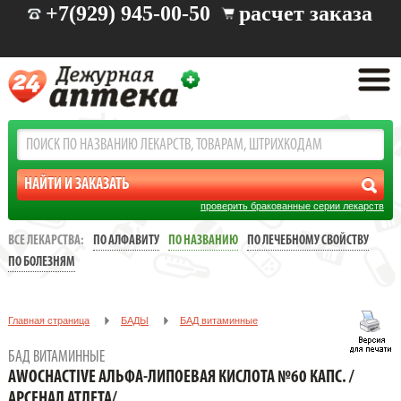
+7(929) 945-00-50
расчет заказа
проверить бракованные серии лекарств
ВСЕ ЛЕКАРСТВА:
ПО АЛФАВИТУ
ПО НАЗВАНИЮ
ПО ЛЕЧЕБНОМУ СВОЙСТВУ
ПО БОЛЕЗНЯМ
Главная страница
БАДЫ
БАД витаминные
AWOCHACTIVE АЛЬФА-ЛИПОЕВАЯ КИСЛОТА №60 КАПС. /
БАД ВИТАМИННЫЕ
АРСЕНАЛ АТЛЕТА/
AWOCHACTIVE АЛЬФА-ЛИПОЕВАЯ КИСЛОТА №60 КАПС. /
АРСЕНАЛ АТЛЕТА/