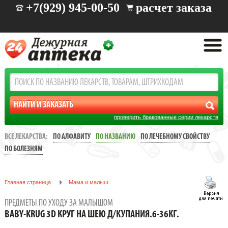
+7(929) 945-00-50
расчет заказа
проверить бракованные серии лекарств
ВСЕ ЛЕКАРСТВА:
ПО АЛФАВИТУ
ПО НАЗВАНИЮ
ПО ЛЕЧЕБНОМУ СВОЙСТВУ
ПО БОЛЕЗНЯМ
Главная страница
Мама и малыш
Гигиена и уход за малышом
ПРЕДМЕТЫ ПО УХОДУ ЗА МАЛЫШОМ
Предметы по уходу за малышом
BABY-KRUG 3D КРУГ НА ШЕЮ Д/КУПАНИЯ.6-36КГ.
BABY-KRUG 3D КРУГ НА ШЕЮ Д/КУПАНИЯ.6-36КГ.