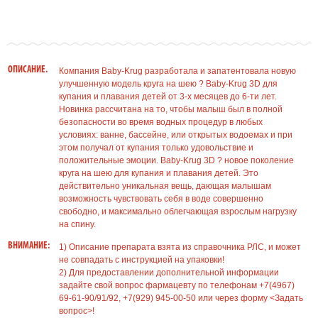
ОПИСАНИЕ.
Компания Baby-Krug разработала и запатентовала новую
улучшенную модель круга на шею ? Baby-Krug 3D для
купания и плавания детей от 3-х месяцев до 6-ти лет.
Новинка рассчитана на то, чтобы малыш был в полной
безопасности во время водных процедур в любых
условиях: ванне, бассейне, или открытых водоемах и при
этом получал от купания только удовольствие и
положительные эмоции. Baby-Krug 3D ? новое поколение
круга на шею для купания и плавания детей. Это
действительно уникальная вещь, дающая малышам
возможность чувствовать себя в воде совершенно
свободно, и максимально облегчающая взрослым нагрузку
на спину.
ВНИМАНИЕ:
1) Описание препарата взята из справочника РЛС, и может
не совпадать с инструкцией на упаковки!
2) Для предоставлении дополнительной информации
задайте свой вопрос фармацевту по телефонам +7(4967)
69-61-90/91/92, +7(929) 945-00-50 или через форму <Задать
вопрос>!