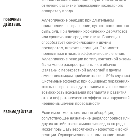
использовании аминогликозидов в высокой дозе
отмечено развитие повреждений кохлеарного
аппарата у плода.
ПОБОЧНЫЕ
Аллергические реакции: при длительном
ДЕЙСТВИЯ.
применении – покраснение, сухость кожи, кожная
сыпь, зуд. При лечении хронических дерматозов
или хронического среднего отита, Банеоцин
способствует сенсибилизации к другим
препаратам, включая неомицин. Это может
проявляться в низкой эффективности лечения.
Аллергические реакции по типу контактной экземы
были менее распространены, чем обычно
(связаны с перекрестной аллергией к другим
аминогликозидам приблизительно в 50% случаях).
Системные эффекты: при обширных поражениях
кожных покровов следует принимать во внимание
возможность всасывания препарата и развития
ото- и нефротоксического эффектов и нарушений
нервно-мышечной проводимости.
ВЗАИМОДЕЙСТВИЕ.
Если имеет место системная абсорбция,
сопутствующее назначение цефалоспоринов или
других антибиотиков аминогликозидового ряда
может повышать вероятность нефротоксической
реакции. Одновременное использование таких