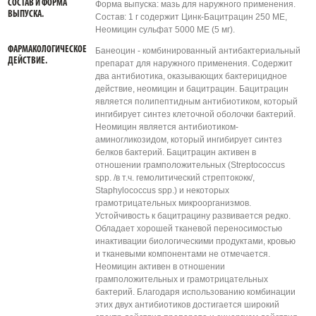
СОСТАВ И ФОРМА
Форма выпуска: мазь для наружного применения.
ВЫПУСКА.
Состав: 1 г содержит Цинк-Бацитрацин 250 МЕ,
Неомицин сульфат 5000 МЕ (5 мг).
ФАРМАКОЛОГИЧЕСКОЕ
Банеоцин - комбинированный антибактериальный
ДЕЙСТВИЕ.
препарат для наружного применения. Содержит
два антибиотика, оказывающих бактерицидное
действие, неомицин и бацитрацин. Бацитрацин
является полипептидным антибиотиком, который
ингибирует синтез клеточной оболочки бактерий.
Неомицин является антибиотиком-
аминогликозидом, который ингибирует синтез
белков бактерий. Бацитрацин активен в
отношении грамположительных (Streptococcus
spp. /в т.ч. гемолитический стрептококк/,
Staphylococcus spp.) и некоторых
грамотрицательных микроорганизмов.
Устойчивость к бацитрацину развивается редко.
Обладает хорошей тканевой переносимостью
инактивации биологическими продуктами, кровью
и тканевыми компонентами не отмечается.
Неомицин активен в отношении
грамположительных и грамотрицательных
бактерий. Благодаря использованию комбинации
этих двух антибиотиков достигается широкий