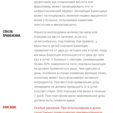
диуретиков, как этакриновая кислота или
фуросемид, может провоцировать ото- и
нефротоксический эффект. Абсорбция Банеоцина
может потенцировать явления нервно-мышечного
блока у больных, получающих наркотики,
анестетики и миорелаксанты.
СПОСОБ
Нанести необходимое количество мази или
ПРИМЕНЕНИЯ.
порошка на место лечения, если это
целесообразно, под повязку. Как правило, у
взрослых и детей порошок Банеоцин
применяется от двух до четырех раз в сутки, тогда
как мазь Банеоцин используется от двух до трех
раз в сутки. У больных с ожогами, занимающими
более 20% поверхности тела, порошок Банеоцин
не должен применяться чаще, чем один раз в
день, особенно в случае снижения функции почек,
поскольку может быть всасывание активного
ингредиента. При местном применении доза
неомицина не должна превышать 1г в сутки
(соответствует 200г порошка или мази) в течение
7 дней. При повторном курсе максимальная доза
должна быть снижена вдвое.
ОПИСАНИЕ.
Особые указания: При использовании в дозах,
существенно превышающих рекомендованные,