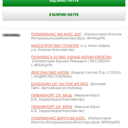
ПОД ЗАКАЗ: 749 РУБ
В НАЛИЧИИ: 968 РУБ
ПОЛИЖИНАКС №6 КАПС. ВАГ.
(Лаборатория Иннотек
СИНОНИМЫ:
Интернасьональ/Иннотера Шузи, ФРАНЦИЯ)
МАКСИТРОЛ 5МЛ. ГЛ.КАПЛИ
(с.а. Алкон Куврер
н.в., Бельгии Королевство)
ПОЛИДЕКСА 10,5МЛ. УШНЫЕ КАПЛИ+ПИПЕТКА
(Лаборатории Бушара-Рекордати ( RECORDATI
), ФРАНЦИЯ)
ДЕКСОНА 5МЛ. КАПЛИ
(Кадила Хэлткэр Лтд. ( CADILA
), ИНДИЯ РЕСПУБЛИКА)
БАНЕОЦИН 10Г. №1 ПОР. ФЛ./ДОЗ.
(Биохеми
ГмбХ, Австрийская республика)
ПИМАФУКОРТ 15Г. МАЗЬ
(Яманучи Юроп
Б.В., Нидерландов Королевство)
ПИМАФУКОРТ 15Г. КРЕМ
(Яманучи Юроп
Б.В., Нидерландов Королевство)
ПОЛИЖИНАКС ВИРГО №6 КАПС.
(Лаборатория
Иннотек Интернасьональ/Иннотера Шузи, ФРАНЦИЯ)