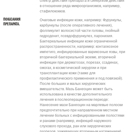
спектр действия препарата и синергизм действия
в отношении ряда микроорганизмов, например,
стафилококков.
ПОКАЗАНИЯ
Очаговые инфекции кожи, например: Фурункулы,
ПРЕПАРАТА.
карбункулы (после оперативного лечения),
фолликулит волосистой части головы, гнойный
гидроденит, псевдофурункулез, паронихия.
Бактериальные инфекции кожи ограниченной
распространенности, например: контагиозное
импетиго, инфицированные варикозные язвы, при
вторичной бактериальной экземе, вторичной
инфекции при дерматозах, порезах, ссадинах,
ожогах, в косметической хирургии и при
трансплантации кожи (также для
профилактического применения и под повязкой).
После больших и малых хирургических
вмешательств. Мазь Банеоцин может быть
использована в качестве дополнительного
лечения в послеоперационном периоде:
Нанесение мази Банеоцин на марлевые полоски
предпочтительно при направленном местном
лечении больных с инфицированными полостями
и ранами (например, инфекций наружного
слухового прохода, ран или хирургических
разрезов, заживающих вторичным натяжением).