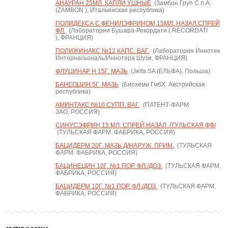
АНАУРАН 25МЛ. КАПЛИ УШНЫЕ
(Замбон Груп С.п.А.
(ZAMBON ), Итальянская республика)
ПОЛИДЕКСА С ФЕНИЛЭФРИНОМ 15МЛ. НАЗАЛ.СПРЕЙ
ФЛ.
(Лаборатории Бушара-Рекордати ( RECORDATI
), ФРАНЦИЯ)
ПОЛИЖИНАКС №12 КАПС. ВАГ.
(Лаборатория Иннотек
Интернасьональ/Иннотера Шузи, ФРАНЦИЯ)
ФЛУЦИНАР Н 15Г. МАЗЬ
(Jelfa SA (ЕЛЬФА), Польша)
БАНЕОЦИН 5Г. МАЗЬ
(Биохеми ГмбХ, Австрийская
республика)
АМИНТАКС №10 СУПП. ВАГ.
(ПАТЕНТ-ФАРМ
ЗАО, РОССИЯ)
СИНУСЭФРИН 15 МЛ. СПРЕЙ НАЗАЛ. /ТУЛЬСКАЯ ФФ/
(ТУЛЬСКАЯ ФАРМ. ФАБРИКА, РОССИЯ)
БАЦИДЕРМ 20Г. МАЗЬ Д/НАРУЖ. ПРИМ.
(ТУЛЬСКАЯ
ФАРМ. ФАБРИКА, РОССИЯ)
БАЦИНЕЦИН 10Г. №1 ПОР. ФЛ./ДОЗ.
(ТУЛЬСКАЯ ФАРМ.
ФАБРИКА, РОССИЯ)
БАЦИДЕРМ 10Г. №1 ПОР. ФЛ./ДОЗ.
(ТУЛЬСКАЯ ФАРМ.
ФАБРИКА, РОССИЯ)