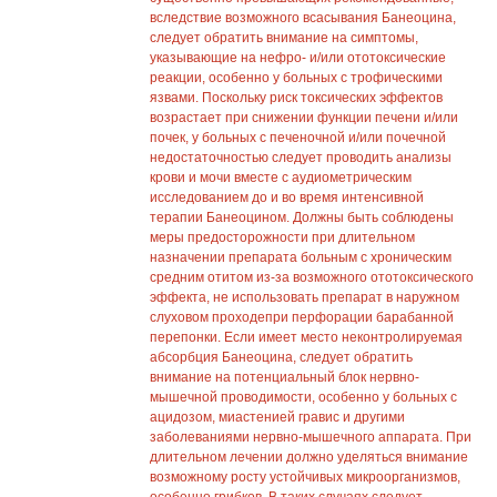
вследствие возможного всасывания Банеоцина,
следует обратить внимание на симптомы,
указывающие на нефро- и/или ототоксические
реакции, особенно у больных с трофическими
язвами. Поскольку риск токсических эффектов
возрастает при снижении функции печени и/или
почек, у больных с печеночной и/или почечной
недостаточностью следует проводить анализы
крови и мочи вместе с аудиометрическим
исследованием до и во время интенсивной
терапии Банеоцином. Должны быть соблюдены
меры предосторожности при длительном
назначении препарата больным с хроническим
средним отитом из-за возможного ототоксического
эффекта, не использовать препарат в наружном
слуховом проходепри перфорации барабанной
перепонки. Если имеет место неконтролируемая
абсорбция Банеоцина, следует обратить
внимание на потенциальный блок нервно-
мышечной проводимости, особенно у больных с
ацидозом, миастенией гравис и другими
заболеваниями нервно-мышечного аппарата. При
длительном лечении должно уделяться внимание
возможному росту устойчивых микроорганизмов,