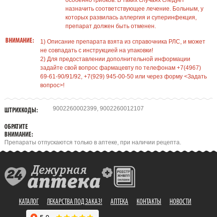
особенно грибков. В таких случаях следует
назначить соответствующее лечение. Больным, у
которых развилась аллергия и суперинфекция,
препарат должен быть отменен.
ВНИМАНИЕ:
1) Описание препарата взята из справочника РЛС, и может
не совпадать с инструкцией на упаковки!
2) Для предоставлении дополнительной информации
задайте свой вопрос фармацевту по телефонам +7(4967)
69-61-90/91/92, +7(929) 945-00-50 или через форму <Задать
вопрос>!
9002260002399, 9002260012107
ШТРИХКОДЫ:
ОБРАТИТЕ
ВНИМАНИЕ:
Препараты отпускаются только в аптеке, при наличии рецепта.
КАТАЛОГ
ЛЕКАРСТВА ПОД ЗАКАЗ!
АПТЕКА
КОНТАКТЫ
НОВОСТИ