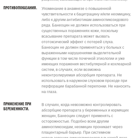
ПРОТИВОПОКАЗАНИЯ.
Упоминание в анамнезе о повышенной
чувствительности к бацитрацину и/или неомицину,
либо к другим антибиотикам аминогликозидового
ряда. Банеоцин не должен использоваться при
существенных поражениях кожи, поскольку
всасывание препарата может вызвать
ототоксический эффект с потерей слуха.
Банеоцин не должен применяться у больных с
выраженными нарушениями выделительной
функции в том числе почечной этиологии и уже
имеющих поражения вестибулярной и кохлеарной
систем, в случаях, если возможна
неконтролируемая абсорбция препарата. Не
использовать в наружном слуховом проходе при
перфорации барабанной перепонки. Не наносить
на глаза.
ПРИМЕНЕНИЕ ПРИ
В случаях, когда невозможно контролировать
БЕРЕМЕННОСТИ.
абсорбцию препарата у беременных и кормящих
женщин, Банеоцин следует применять с
осторожностью. Подобно всем другим
аминогликозидам, неомицин проникает через
плацентарный барьер. При системном