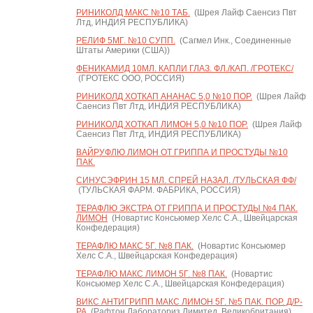
РИНИКОЛД МАКС №10 ТАБ.
(Шрея Лайф Саенсиз Пвт
Лтд, ИНДИЯ РЕСПУБЛИКА)
РЕЛИФ 5МГ. №10 СУПП.
(Сагмел Инк., Соединенные
Штаты Америки (США))
ФЕНИКАМИД 10МЛ. КАПЛИ ГЛАЗ. ФЛ./КАП. /ГРОТЕКС/
(ГРОТЕКС ООО, РОССИЯ)
РИНИКОЛД ХОТКАП АНАНАС 5,0 №10 ПОР.
(Шрея Лайф
Саенсиз Пвт Лтд, ИНДИЯ РЕСПУБЛИКА)
РИНИКОЛД ХОТКАП ЛИМОН 5,0 №10 ПОР.
(Шрея Лайф
Саенсиз Пвт Лтд, ИНДИЯ РЕСПУБЛИКА)
ВАЙРУФЛЮ ЛИМОН ОТ ГРИППА И ПРОСТУДЫ №10
ПАК.
СИНУСЭФРИН 15 МЛ. СПРЕЙ НАЗАЛ. /ТУЛЬСКАЯ ФФ/
(ТУЛЬСКАЯ ФАРМ. ФАБРИКА, РОССИЯ)
ТЕРАФЛЮ ЭКСТРА ОТ ГРИППА И ПРОСТУДЫ №4 ПАК.
ЛИМОН
(Новартис Консьюмер Хелс С.А., Швейцарская
Конфедерация)
ТЕРАФЛЮ МАКС 5Г. №8 ПАК.
(Новартис Консьюмер
Хелс С.А., Швейцарская Конфедерация)
ТЕРАФЛЮ МАКС ЛИМОН 5Г. №8 ПАК.
(Новартис
Консьюмер Хелс С.А., Швейцарская Конфедерация)
ВИКС АНТИГРИПП МАКС ЛИМОН 5Г. №5 ПАК. ПОР. Д/Р-
РА
(Рафтон Лабораториз Лимитед, Великобритания)