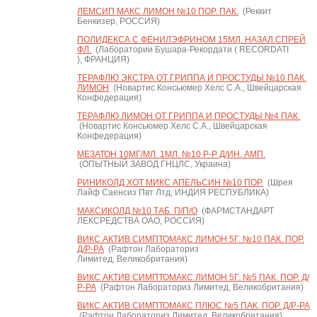
ЛЕМСИП МАКС ЛИМОН №10 ПОР. ПАК.
(Реккит
Бенкизер, РОССИЯ)
ПОЛИДЕКСА С ФЕНИЛЭФРИНОМ 15МЛ. НАЗАЛ.СПРЕЙ
ФЛ.
(Лаборатории Бушара-Рекордати ( RECORDATI
), ФРАНЦИЯ)
ТЕРАФЛЮ ЭКСТРА ОТ ГРИППА И ПРОСТУДЫ №10 ПАК.
ЛИМОН
(Новартис Консьюмер Хелс С.А., Швейцарская
Конфедерация)
ТЕРАФЛЮ ЛИМОН ОТ ГРИППА И ПРОСТУДЫ №4 ПАК.
(Новартис Консьюмер Хелс С.А., Швейцарская
Конфедерация)
МЕЗАТОН 10МГ/МЛ. 1МЛ. №10 Р-Р Д/ИН. АМП.
(ОПЫТНЫЙ ЗАВОД ГНЦЛС, Украина)
РИНИКОЛД ХОТ МИКС АПЕЛЬСИН №10 ПОР.
(Шрея
Лайф Саенсиз Пвт Лтд, ИНДИЯ РЕСПУБЛИКА)
МАКСИКОЛД №10 ТАБ. П/П/О
(ФАРМСТАНДАРТ
ЛЕКСРЕДСТВА ОАО, РОССИЯ)
ВИКС АКТИВ СИМПТОМАКС ЛИМОН 5Г. №10 ПАК. ПОР.
Д/Р-РА
(Рафтон Лабораториз
Лимитед, Великобритания)
ВИКС АКТИВ СИМПТОМАКС ЛИМОН 5Г. №5 ПАК. ПОР. Д/
Р-РА
(Рафтон Лабораториз Лимитед, Великобритания)
ВИКС АКТИВ СИМПТОМАКС ПЛЮС №5 ПАК. ПОР. Д/Р-РА
(Рафтон Лабораториз Лимитед, Великобритания)