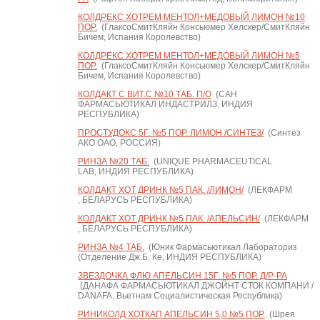
КОЛДРЕКС ХОТРЕМ МЕНТОЛ+МЕДОВЫЙ ЛИМОН №10
ПОР.
(ГлаксоСмитКляйн Консьюмер Хелскер/СмитКляйн
Бичем, Испания Королевство)
КОЛДРЕКС ХОТРЕМ МЕНТОЛ+МЕДОВЫЙ ЛИМОН №5
ПОР.
(ГлаксоСмитКляйн Консьюмер Хелскер/СмитКляйн
Бичем, Испания Королевство)
КОЛДАКТ С ВИТ.С №10 ТАБ. П/О
(САН
ФАРМАСЬЮТИКАЛ ИНДАСТРИЛЗ, ИНДИЯ
РЕСПУБЛИКА)
ПРОСТУДОКС 5Г. №5 ПОР. ЛИМОН /СИНТЕЗ/
(Синтез
АКО ОАО, РОССИЯ)
РИНЗА №20 ТАБ.
(UNIQUE PHARMACEUTICAL
LAB, ИНДИЯ РЕСПУБЛИКА)
КОЛДАКТ ХОТ ДРИНК №5 ПАК. /ЛИМОН/
(ЛЕКФАРМ
, БЕЛАРУСЬ РЕСПУБЛИКА)
КОЛДАКТ ХОТ ДРИНК №5 ПАК. /АПЕЛЬСИН/
(ЛЕКФАРМ
, БЕЛАРУСЬ РЕСПУБЛИКА)
РИНЗА №4 ТАБ.
(Юник Фармасьютикал Лабораториз
(Отделение Дж.Б. Ке, ИНДИЯ РЕСПУБЛИКА)
ЗВЕЗДОЧКА ФЛЮ АПЕЛЬСИН 15Г. №5 ПОР. Д/Р-РА
(ДАНАФА ФАРМАСЬЮТИКАЛ ДЖОЙНТ СТОК КОМПАНИ /
DANAFA, Вьетнам Социалистическая Республика)
РИНИКОЛД ХОТКАП АПЕЛЬСИН 5,0 №5 ПОР.
(Шрея