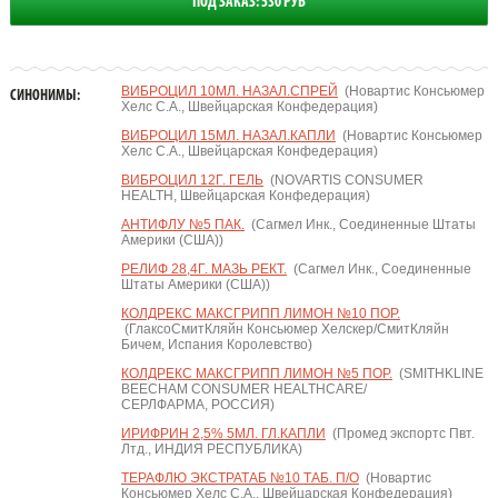
ПОД ЗАКАЗ: 530 РУБ
ВИБРОЦИЛ 10МЛ. НАЗАЛ.СПРЕЙ
(Новартис Консьюмер
СИНОНИМЫ:
Хелс С.А., Швейцарская Конфедерация)
ВИБРОЦИЛ 15МЛ. НАЗАЛ.КАПЛИ
(Новартис Консьюмер
Хелс С.А., Швейцарская Конфедерация)
ВИБРОЦИЛ 12Г. ГЕЛЬ
(NOVARTIS CONSUMER
HEALTH, Швейцарская Конфедерация)
АНТИФЛУ №5 ПАК.
(Сагмел Инк., Соединенные Штаты
Америки (США))
РЕЛИФ 28,4Г. МАЗЬ РЕКТ.
(Сагмел Инк., Соединенные
Штаты Америки (США))
КОЛДРЕКС МАКСГРИПП ЛИМОН №10 ПОР.
(ГлаксоСмитКляйн Консьюмер Хелскер/СмитКляйн
Бичем, Испания Королевство)
КОЛДРЕКС МАКСГРИПП ЛИМОН №5 ПОР.
(SMITHKLINE
BEECHAM CONSUMER HEALTHCARE/
СЕРЛФАРМА, РОССИЯ)
ИРИФРИН 2,5% 5МЛ. ГЛ.КАПЛИ
(Промед экспортс Пвт.
Лтд., ИНДИЯ РЕСПУБЛИКА)
ТЕРАФЛЮ ЭКСТРАТАБ №10 ТАБ. П/О
(Новартис
Консьюмер Хелс С.А., Швейцарская Конфедерация)