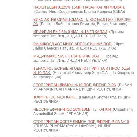
НАЗОЛ БЕБИ 0,125% 15МЛ. НАЗАЛ.КАПЛИ ФЛ./КАП.
(Сагмел Инк., Соединенные Штаты Америки (США))
ВИКС АКТИВ СИМПТОМАКС ПЛЮС №10 ПАК. ПОР. Д/Р-
РА
(Рафтон Лабораториз Лимитед, Великобритания)
ИРИФРИН БК 2,5% 0,4МЛ. №15 ГЛ.КАПЛИ
(Промед
экспортс Пвт. Лтд., ИНДИЯ РЕСПУБЛИКА)
РИНИКОЛД ХОТ МИКС АПЕЛЬСИН №5 ПОР.
(Шрея
Лайф Саенсиз Пвт Лтд, ИНДИЯ РЕСПУБЛИКА)
МИДРИМАКС 5МЛ. ГЛ.КАПЛИ ФЛ./КАП.
(Промед
экспортс Пвт. Лтд., ИНДИЯ РЕСПУБЛИКА)
ТЕРАФЛЮ ЛЕСНЫЕ ЯГОДЫ ОТ ГРИППА И ПРОСТУДЫ
№10 ПАК.
(Новартис Консьюмер Хелс С.А., Швейцарская
Конфедерация)
СТОПГРИПАН ЛИМОН №10 ПОР. Д/ПРИГ. Р-РА
(RUSAN
PHARMA (РУСАН ФАРМА ), ИНДИЯ РЕСПУБЛИКА)
ТОФФ ПЛЮС №10 КАПС.
(Панацея Биотек Лтд, ИНДИЯ
РЕСПУБЛИКА)
НЕОСИНЕФРИН-ПОС 10% 10МЛ. ГЛ.КАПЛИ
(Ursapharm
Arzneimittel GmbH, ГЕРМАНИЯ)
СТОПГРИПАН ФОРТЕ ЛИМОН ПОР. Д/ПРИГ. Р-РА №10
(RUSAN PHARMA (РУСАН ФАРМА ), ИНДИЯ
РЕСПУБЛИКА)