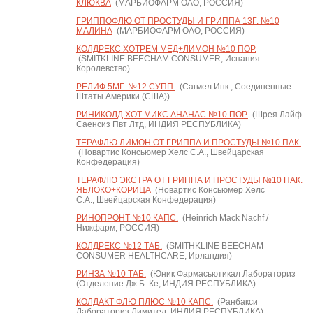
КЛЮКВА
(МАРБИОФАРМ ОАО, РОССИЯ)
ГРИППОФЛЮ ОТ ПРОСТУДЫ И ГРИППА 13Г. №10
МАЛИНА
(МАРБИОФАРМ ОАО, РОССИЯ)
КОЛДРЕКС ХОТРЕМ МЕД+ЛИМОН №10 ПОР.
(SMITKLINE BEECHAM CONSUMER, Испания
Королевство)
РЕЛИФ 5МГ. №12 СУПП.
(Сагмел Инк., Соединенные
Штаты Америки (США))
РИНИКОЛД ХОТ МИКС АНАНАС №10 ПОР.
(Шрея Лайф
Саенсиз Пвт Лтд, ИНДИЯ РЕСПУБЛИКА)
ТЕРАФЛЮ ЛИМОН ОТ ГРИППА И ПРОСТУДЫ №10 ПАК.
(Новартис Консьюмер Хелс С.А., Швейцарская
Конфедерация)
ТЕРАФЛЮ ЭКСТРА ОТ ГРИППА И ПРОСТУДЫ №10 ПАК.
ЯБЛОКО+КОРИЦА
(Новартис Консьюмер Хелс
С.А., Швейцарская Конфедерация)
РИНОПРОНТ №10 КАПС.
(Heinrich Mack Nachf./
Нижфарм, РОССИЯ)
КОЛДРЕКС №12 ТАБ.
(SMITHKLINE BEECHAM
CONSUMER HEALTHCARE, Ирландия)
РИНЗА №10 ТАБ.
(Юник Фармасьютикал Лабораториз
(Отделение Дж.Б. Ке, ИНДИЯ РЕСПУБЛИКА)
КОЛДАКТ ФЛЮ ПЛЮС №10 КАПС.
(Ранбакси
Лабораториз Лимитед, ИНДИЯ РЕСПУБЛИКА)