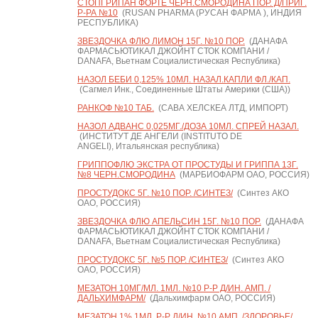
СТОПГРИПАН ФОРТЕ ЧЕРН.СМОРОДИНА ПОР. Д/ПРИГ.
Р-РА №10
(RUSAN PHARMA (РУСАН ФАРМА ), ИНДИЯ
РЕСПУБЛИКА)
ЗВЕЗДОЧКА ФЛЮ ЛИМОН 15Г. №10 ПОР.
(ДАНАФА
ФАРМАСЬЮТИКАЛ ДЖОЙНТ СТОК КОМПАНИ /
DANAFA, Вьетнам Социалистическая Республика)
НАЗОЛ БЕБИ 0,125% 10МЛ. НАЗАЛ.КАПЛИ ФЛ./КАП.
(Сагмел Инк., Соединенные Штаты Америки (США))
РАНКОФ №10 ТАБ.
(САВА ХЕЛСКЕА ЛТД, ИМПОРТ)
НАЗОЛ АДВАНС 0,025МГ./ДОЗА 10МЛ. СПРЕЙ НАЗАЛ.
(ИНСТИТУТ ДЕ АНГЕЛИ (INSTITUTO DE
ANGELI), Итальянская республика)
ГРИППОФЛЮ ЭКСТРА ОТ ПРОСТУДЫ И ГРИППА 13Г.
№8 ЧЕРН.СМОРОДИНА
(МАРБИОФАРМ ОАО, РОССИЯ)
ПРОСТУДОКС 5Г. №10 ПОР. /СИНТЕЗ/
(Синтез АКО
ОАО, РОССИЯ)
ЗВЕЗДОЧКА ФЛЮ АПЕЛЬСИН 15Г. №10 ПОР.
(ДАНАФА
ФАРМАСЬЮТИКАЛ ДЖОЙНТ СТОК КОМПАНИ /
DANAFA, Вьетнам Социалистическая Республика)
ПРОСТУДОКС 5Г. №5 ПОР. /СИНТЕЗ/
(Синтез АКО
ОАО, РОССИЯ)
МЕЗАТОН 10МГ/МЛ. 1МЛ. №10 Р-Р Д/ИН. АМП. /
ДАЛЬХИМФАРМ/
(Дальхимфарм ОАО, РОССИЯ)
МЕЗАТОН 1% 1МЛ. Р-Р Д/ИН. №10 АМП. /ЗДОРОВЬЕ/