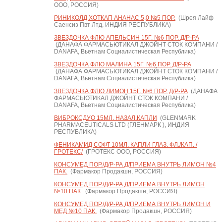
ООО, РОССИЯ)
РИНИКОЛД ХОТКАП АНАНАС 5,0 №5 ПОР.
(Шрея Лайф
Саенсиз Пвт Лтд, ИНДИЯ РЕСПУБЛИКА)
ЗВЕЗДОЧКА ФЛЮ АПЕЛЬСИН 15Г. №6 ПОР. Д/Р-РА
(ДАНАФА ФАРМАСЬЮТИКАЛ ДЖОЙНТ СТОК КОМПАНИ /
DANAFA, Вьетнам Социалистическая Республика)
ЗВЕЗДОЧКА ФЛЮ МАЛИНА 15Г. №6 ПОР. Д/Р-РА
(ДАНАФА ФАРМАСЬЮТИКАЛ ДЖОЙНТ СТОК КОМПАНИ /
DANAFA, Вьетнам Социалистическая Республика)
ЗВЕЗДОЧКА ФЛЮ ЛИМОН 15Г. №6 ПОР. Д/Р-РА
(ДАНАФА
ФАРМАСЬЮТИКАЛ ДЖОЙНТ СТОК КОМПАНИ /
DANAFA, Вьетнам Социалистическая Республика)
ВИБРОКСДУО 15МЛ. НАЗАЛ.КАПЛИ
(GLENMARK
PHARMACEUTICALS LTD (ГЛЕНМАРК ), ИНДИЯ
РЕСПУБЛИКА)
ФЕНИКАМИД СОФТ 10МЛ. КАПЛИ ГЛАЗ. ФЛ./КАП. /
ГРОТЕКС/
(ГРОТЕКС ООО, РОССИЯ)
КОНСУМЕД ПОР./Д/Р-РА Д/ПРИЕМА ВНУТРЬ ЛИМОН №4
ПАК.
(Фармакор Продакшн, РОССИЯ)
КОНСУМЕД ПОР./Д/Р-РА Д/ПРИЕМА ВНУТРЬ ЛИМОН
№10 ПАК.
(Фармакор Продакшн, РОССИЯ)
КОНСУМЕД ПОР./Д/Р-РА Д/ПРИЕМА ВНУТРЬ ЛИМОН И
МЕД №10 ПАК.
(Фармакор Продакшн, РОССИЯ)