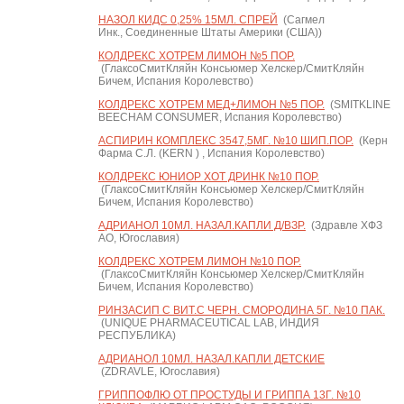
НАЗОЛ КИДС 0,25% 15МЛ. СПРЕЙ
(Сагмел
Инк., Соединенные Штаты Америки (США))
КОЛДРЕКС ХОТРЕМ ЛИМОН №5 ПОР.
(ГлаксоСмитКляйн Консьюмер Хелскер/СмитКляйн
Бичем, Испания Королевство)
КОЛДРЕКС ХОТРЕМ МЕД+ЛИМОН №5 ПОР.
(SMITKLINE
BEECHAM CONSUMER, Испания Королевство)
АСПИРИН КОМПЛЕКС 3547,5МГ. №10 ШИП.ПОР.
(Керн
Фарма С.Л. (KERN ) , Испания Королевство)
КОЛДРЕКС ЮНИОР ХОТ ДРИНК №10 ПОР.
(ГлаксоСмитКляйн Консьюмер Хелскер/СмитКляйн
Бичем, Испания Королевство)
АДРИАНОЛ 10МЛ. НАЗАЛ.КАПЛИ Д/ВЗР.
(Здравле ХФЗ
АО, Югославия)
КОЛДРЕКС ХОТРЕМ ЛИМОН №10 ПОР.
(ГлаксоСмитКляйн Консьюмер Хелскер/СмитКляйн
Бичем, Испания Королевство)
РИНЗАСИП С ВИТ.С ЧЕРН. СМОРОДИНА 5Г. №10 ПАК.
(UNIQUE PHARMACEUTICAL LAB, ИНДИЯ
РЕСПУБЛИКА)
АДРИАНОЛ 10МЛ. НАЗАЛ.КАПЛИ ДЕТСКИЕ
(ZDRAVLE, Югославия)
ГРИППОФЛЮ ОТ ПРОСТУДЫ И ГРИППА 13Г. №10