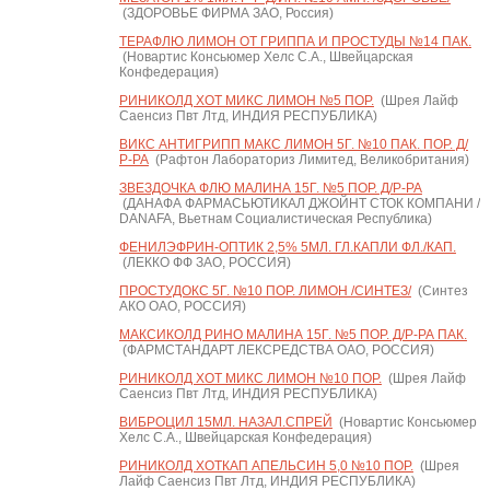
(ЗДОРОВЬЕ ФИРМА ЗАО, Россия)
ТЕРАФЛЮ ЛИМОН ОТ ГРИППА И ПРОСТУДЫ №14 ПАК.
(Новартис Консьюмер Хелс С.А., Швейцарская
Конфедерация)
РИНИКОЛД ХОТ МИКС ЛИМОН №5 ПОР.
(Шрея Лайф
Саенсиз Пвт Лтд, ИНДИЯ РЕСПУБЛИКА)
ВИКС АНТИГРИПП МАКС ЛИМОН 5Г. №10 ПАК. ПОР. Д/
Р-РА
(Рафтон Лабораториз Лимитед, Великобритания)
ЗВЕЗДОЧКА ФЛЮ МАЛИНА 15Г. №5 ПОР. Д/Р-РА
(ДАНАФА ФАРМАСЬЮТИКАЛ ДЖОЙНТ СТОК КОМПАНИ /
DANAFA, Вьетнам Социалистическая Республика)
ФЕНИЛЭФРИН-ОПТИК 2,5% 5МЛ. ГЛ.КАПЛИ ФЛ./КАП.
(ЛЕККО ФФ ЗАО, РОССИЯ)
ПРОСТУДОКС 5Г. №10 ПОР. ЛИМОН /СИНТЕЗ/
(Синтез
АКО ОАО, РОССИЯ)
МАКСИКОЛД РИНО МАЛИНА 15Г. №5 ПОР. Д/Р-РА ПАК.
(ФАРМСТАНДАРТ ЛЕКСРЕДСТВА ОАО, РОССИЯ)
РИНИКОЛД ХОТ МИКС ЛИМОН №10 ПОР.
(Шрея Лайф
Саенсиз Пвт Лтд, ИНДИЯ РЕСПУБЛИКА)
ВИБРОЦИЛ 15МЛ. НАЗАЛ.СПРЕЙ
(Новартис Консьюмер
Хелс С.А., Швейцарская Конфедерация)
РИНИКОЛД ХОТКАП АПЕЛЬСИН 5,0 №10 ПОР.
(Шрея
Лайф Саенсиз Пвт Лтд, ИНДИЯ РЕСПУБЛИКА)